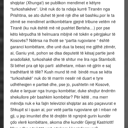
shqiptar (Xhunga!) se publikon mendimet e këtyre
“turkoshakëve”. Unë nuk do ta ndaja kurrë Tiranën nga
Prishtina, se ato duhet të jenë një dhe së bashku,por le ta
zëmë se mendimet antikombëtare gjejnë tribune vetëm në
Tiranë (ku nuk është më në pushtet Berisha…) por pse
këto kërpudha të helmuara mbijnë në tokën e përgjakur të
Kosovës? Ndërsa na thotë se “partia rugoviane “ është
garanci kombëtare, dhe unë dua ta besoj me gjithë zëmër,
ai, Ganiu ynë, pohon se disa deputetë të kësaj partie janë
anadollakë, turkoshakë dhe të shitur me lira nga Stambolli.
Si bëhet pra që kjo parti atdhetare, mban në gjirin e saj
tradhëtarë të tillë? Kush mund të më bindë mua se këta
“turkoshakë” nuk do të marrin nesër në duart e tyre
udhëheqjen e partisë dhe, pse jo, pushtetin në Kosovë,
duke e larguar nga trungu kombëtar, duke shojtur ëndrrën
shekullore për bashkim kombëtar? Për këtë , ma merr
mëndja nuk e ka fajin televizioi shqiptar as ato paçavurat e
Shkupit si i quan ai, por vetë partia rugoviane që i mban në
gji, u jep imunitet dhe të drejtën të ngrejnë gurin kundër
çdo vlerë kombëtare, akoma dhe kundër Gjergj Kastriotit!