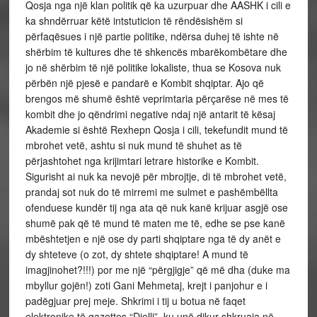
Qosja nga një klan politik që ka uzurpuar dhe AASHK i cili e
ka shndërruar këtë intstuticion të rëndësishëm si
përfaqësues i një partie politike, ndërsa duhej të ishte në
shërbim të kultures dhe të shkencës mbarëkombëtare dhe
jo në shërbim të një politike lokaliste, thua se Kosova nuk
përbën një pjesë e pandarë e Kombit shqiptar. Ajo që
brengos më shumë është veprimtaria përçarëse në mes të
kombit dhe jo qëndrimi negative ndaj një antarit të kësaj
Akademie si është Rexhepn Qosja i cili, tekefundit mund të
mbrohet vetë, ashtu si nuk mund të shuhet as të
përjashtohet nga krijimtari letrare historike e Kombit.
Sigurisht ai nuk ka nevojë për mbrojtje, di të mbrohet vetë,
prandaj sot nuk do të mirremi me sulmet e pashëmbëllta
ofenduese kundër tij nga ata që nuk kanë krijuar asgjë ose
shumë pak që të mund të maten me të, edhe se pse kanë
mbështetjen e një ose dy parti shqiptare nga të dy anët e
dy shteteve (o zot, dy shtete shqiptare! A mund të
imagjinohet?!!!) por me një “përgjigje” që më dha (duke ma
mbyllur gojën!) zoti Gani Mehmetaj, krejt i panjohur e i
padëgjuar prej meje. Shkrimi i tij u botua në faqet
elektronike të gazettes “Dielli”, ku unë dikur shkruaja në