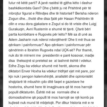
futur në këtë parti? A janë rastësi të gjitha këto i dashur
bashkëkombës Gani? Dhe ç’bëtë ju në Prishtinë për të
mbrojtur figurat e Rilindjes dhe të historisë? Berisha nderon
Zogun dhe…thotë dhe disa fjalë për Hasan Prishtinën të
cilin e vrau dora gjakatare e Zogut si do të vriste dhe Luigj
Gurakuqin, Avni Rustemin e shumë të tjerë. Çfarë bëri
partia kombëtare e Rugovës për këto? Më sa di unë as
Adem Jasharin nuk nderoi ndonjëherë! Dhe ti më thua se
qënkam i painformuar? Apo qënkam i painformuar për
qëndrimin e Ibrahim Rugovës ndai UÇK-së? Por thamë,
nuk do të mirremi me presidentin e parë kosovar, madje
disa theksojnë si pretekst se ai tashmë është i vdekur.
Edhe Zogu ka vdekur shumë më herët, akoma dhe
diktatori Enver Hoxha ka vdekur tridhjet vjet më pare, por
kjo nuk i pengon kalemxhinjtë, analistët dhe opinionistët
shqiptarë të mbushin çdo ditë faqet e gazetave he
hostorira, shumë here të imagjinuara që të mos harrojë
populli diktaturën. Është më se normale dhe e
domosdoshme që populli të mos harrojë se një komb pa
kujtesë nuk mund të mbijetojë. Por dikur historia më e re