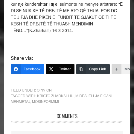
kur një kundërshtar i tij e sulmonte në mënyrë arbitrare: “E
DI SE NUK KE TË DREJTË ME ATO QË THUA, POR DO
TË JIPJA DHE PIKËN E FUNDIT TË GJAKUT QË TI TË
KESH TË DREJTË TË THUASH MENDIMIN
TËND…”(K.Zharkalli) 16-3-2014.
Share via:
Facebook
Twitter
Copy Link
More
FILED UNDER:
OPINION
TAGGED WITH:
KRISTO ZHARKALLIU
,
MIRESJELLJA E GANI
MEHMETAJ
,
MOSINFORMIMI
COMMENTS