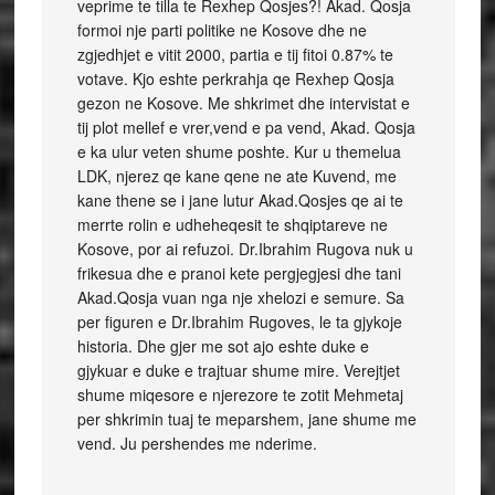
veprime te tilla te Rexhep Qosjes?! Akad. Qosja
formoi nje parti politike ne Kosove dhe ne
zgjedhjet e vitit 2000, partia e tij fitoi 0.87% te
votave. Kjo eshte perkrahja qe Rexhep Qosja
gezon ne Kosove. Me shkrimet dhe intervistat e
tij plot mellef e vrer,vend e pa vend, Akad. Qosja
e ka ulur veten shume poshte. Kur u themelua
LDK, njerez qe kane qene ne ate Kuvend, me
kane thene se i jane lutur Akad.Qosjes qe ai te
merrte rolin e udheheqesit te shqiptareve ne
Kosove, por ai refuzoi. Dr.Ibrahim Rugova nuk u
frikesua dhe e pranoi kete pergjegjesi dhe tani
Akad.Qosja vuan nga nje xhelozi e semure. Sa
per figuren e Dr.Ibrahim Rugoves, le ta gjykoje
historia. Dhe gjer me sot ajo eshte duke e
gjykuar e duke e trajtuar shume mire. Verejtjet
shume miqesore e njerezore te zotit Mehmetaj
per shkrimin tuaj te meparshem, jane shume me
vend. Ju pershendes me nderime.