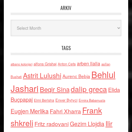
ARKIV
Arkiv
TAGS
arben llalla
alfons Grishaj
Anton Cefa
asllan
albano kolonjari
Behlul
Astrit Lulushi
Aurenc Bebja
Bushati
Jashari
dalip greca
Beqir Sina
Elida
Buçpapaj
Enver Bytyci
Elmi Berisha
Ermira Babamusta
Frank
Eugjen Merlika
Fahri Xharra
shkreli
Ilir
Gezim Llojdia
Fritz radovani