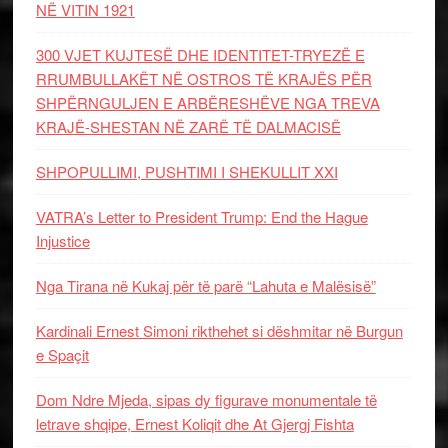
NË VITIN 1921
300 VJET KUJTESË DHE IDENTITET-TRYEZË E
RRUMBULLAKËT NË OSTROS TË KRAJËS PËR
SHPËRNGULJEN E ARBËRESHËVE NGA TREVA
KRAJË-SHESTAN NË ZARË TË DALMACISË
SHPOPULLIMI, PUSHTIMI I SHEKULLIT XXI
VATRA’s Letter to President Trump: End the Hague
Injustice
Nga Tirana në Kukaj për të parë “Lahuta e Malësisë”
Kardinali Ernest Simoni rikthehet si dëshmitar në Burgun
e Spaçit
Dom Ndre Mjeda, sipas dy figurave monumentale të
letrave shqipe, Ernest Koliqit dhe At Gjergj Fishta