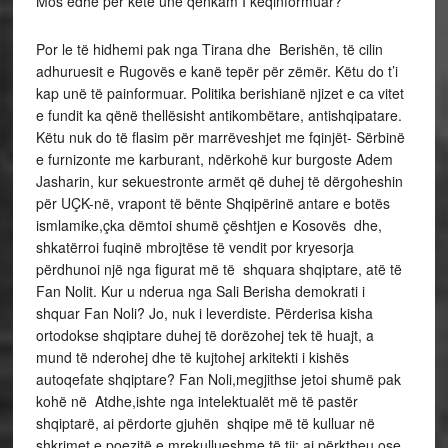
Mos edhe për këtë unë qënkam I keqinformuar?
Por le të hidhemi pak nga Tirana dhe Berishën, të cilin
adhuruesit e Rugovës e kanë tepër për zëmër. Këtu do t’i
kap unë të painformuar. Politika berishianë njizet e ca vitet
e fundit ka qënë thellësisht antikombëtare, antishqipatare.
Këtu nuk do të flasim për marrëveshjet me fqinjët- Sërbinë
e furnizonte me karburant, ndërkohë kur burgoste Adem
Jasharin, kur sekuestronte armët që duhej të dërgoheshin
për UÇK-në, vrapont të bënte Shqipërinë antare e botës
ismlamike,çka dëmtoi shumë çështjen e Kosovës dhe,
shkatërroi fuqinë mbrojtëse të vendit por kryesorja
përdhunoi një nga figurat më të shquara shqiptare, atë të
Fan Nolit. Kur u nderua nga Sali Berisha demokrati i
shquar Fan Noli? Jo, nuk i leverdiste. Përderisa kisha
ortodokse shqiptare duhej të dorëzohej tek të huajt, a
mund të nderohej dhe të kujtohej arkitekti i kishës
autoqefate shqiptare? Fan Noli,megjithse jetoi shumë pak
kohë në Atdhe,ishte nga intelektualët më të pastër
shqiptarë, ai përdorte gjuhën shqipe më të kulluar në
shkrimet e poezitë e mrekullueshme të tij; ai përktheu ose