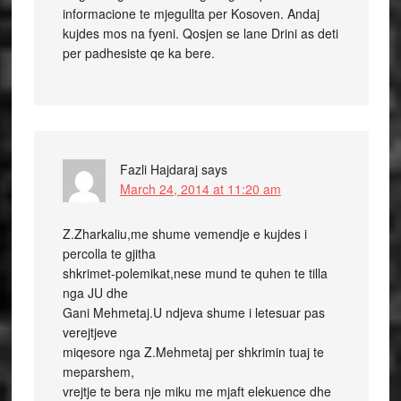
informacione te mjegullta per Kosoven. Andaj
kujdes mos na fyeni. Qosjen se lane Drini as deti
per padhesiste qe ka bere.
Fazli Hajdaraj
says
March 24, 2014 at 11:20 am
Z.Zharkaliu,me shume vemendje e kujdes i
percolla te gjitha
shkrimet-polemikat,nese mund te quhen te tilla
nga JU dhe
Gani Mehmetaj.U ndjeva shume i letesuar pas
verejtjeve
miqesore nga Z.Mehmetaj per shkrimin tuaj te
meparshem,
vrejtje te bera nje miku me mjaft elekuence dhe