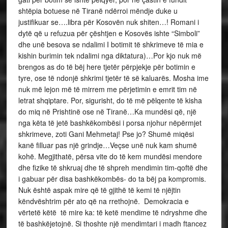
shtëpia botuese në Tiranë ndërroi mëndje duke u
justifikuar se….libra për Kosovën nuk shiten…! Romani i
dytë që u refuzua për çështjen e Kosovës ishte “Simboli”
dhe unë besova se ndalimi I botimit të shkrimeve të mia e
kishin burimin tek ndalimi nga diktatura)…Por kjo nuk më
brengos as do të bëj here tjetër përpjekje për botimin e
tyre, ose të ndonjë shkrimi tjetër të së kaluarës. Mosha ime
nuk më lejon më të mirrem me përjetimin e emrit tim në
letrat shqiptare. Por, sigurisht, do të më pëlqente të kisha
do miq në Prishtinë ose në Tiranë…Ka mundësi që, një
nga këta të jetë bashkëkombësi i porsa njohur nëpërmjet
shkrimeve, zoti Gani Mehmetaj! Pse jo? Shumë miqësi
kanë filluar pas një grindje…Veçse unë nuk kam shumë
kohë. Megjithatë, përsa vite do të kem mundësi mendore
dhe fizike të shkruaj dhe të shpreh mendimin tim-qoftë dhe
i gabuar për disa bashkëkombës- do ta bëj pa kompromis.
Nuk është aspak mire që të gjithë të kemi të njëjtin
këndvështrim për ato që na rrethojnë. Demokracia e
vërtetë këtë të mire ka: të ketë mendime të ndryshme dhe
të bashkëjetojnë. Si thoshte një mendimtari i madh ftancez