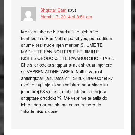
Shqiptar Çam
says
March 17, 2014 at 8:51 am
Me vjen mire qe K.Zharkalliu e njeh mire
kontributin e Fan Nolit si perkthyes, por cuditem
shume sesi nuk e njeh meriten SHUME TE
MADHE TE FAN NOLIT PER KRIJIMIN E
KISHES ORODOKSE TE PAVARUR SHQIPTARE.
Dhe si ortodoks shqiptar si nuk shkruan njehere
se VEPREN ATDHETARE te Nolit e varrosi
antishqiptari janullatosi??!. Si nuk interesohet ky
njeri te hapi nje kishe shqiptare ne Athinen ku
jeton prej 53 vjetesh, u atje jetojne sot mijera
shqiptare ortodoks??! Me veprime te atilla do
ishte nderuar me shume se sa te mbronte
“akademikun: qose