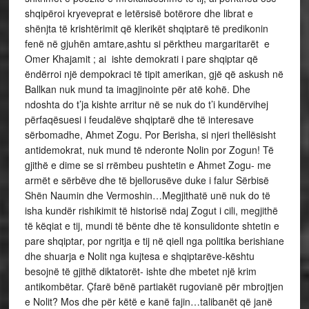
shqipëroi kryeveprat e letërsisë botërore dhe librat e
shënjta të krishtërimit që klerikët shqiptarë të predikonin
fenë në gjuhën amtare,ashtu si përktheu margaritarët e
Omer Khajamit ; ai ishte demokrati i pare shqiptar që
ëndërroi një dempokraci të tipit amerikan, gjë që askush në
Ballkan nuk mund ta imagjinointe për atë kohë. Dhe
ndoshta do t’ja kishte arritur në se nuk do t’i kundërvihej
përfaqësuesi i feudalëve shqiptarë dhe të interesave
sërbomadhe, Ahmet Zogu. Por Berisha, si njeri thellësisht
antidemokrat, nuk mund të nderonte Nolin por Zogun! Të
gjithë e dime se si rrëmbeu pushtetin e Ahmet Zogu- me
armët e sërbëve dhe të bjellorusëve duke i falur Sërbisë
Shën Naumin dhe Vermoshin…Megjithatë unë nuk do të
isha kundër rishikimit të historisë ndaj Zogut i cili, megjithë
të këqiat e tij, mundi të bënte dhe të konsulidonte shtetin e
pare shqiptar, por ngritja e tij në qiell nga politika berishiane
dhe shuarja e Nolit nga kujtesa e shqiptarëve-kështu
besojnë të gjithë diktatorët- ishte dhe mbetet një krim
antikombëtar. Çfarë bënë partiakët rugovianë për mbrojtjen
e Nolit? Mos dhe për këtë e kanë fajin…talibanët që janë