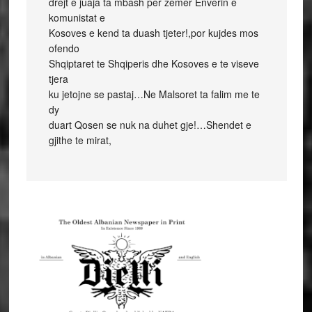
drejt e juaja ta mbash per zemer Enverin e
komunistat e
Kosoves e kend ta duash tjeter!,por kujdes mos
ofendo
Shqiptaret te Shqiperis dhe Kosoves e te viseve
tjera
ku jetojne se pastaj…Ne Malsoret ta falim me te
dy
duart Qosen se nuk na duhet gje!…Shendet e
gjithe te mirat,