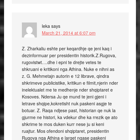
leka
says
March 21, 2014 at 6:07 pm
Z. Zharkaliu eshte per keqardhje qe jeni kaq i
dezinformuar per presidentin historik.Z.Rugova,
rugovistwt….dhe i epni te drejte vetes te
shkruani e kritikoni nga Athina. Nuke e nihni as
z. G. Mehmetajn autorin e 12 librave, qindra
shkrimeve publicistike, kritikun e filmit,njerin nder
inelektualet me te medhenje nder shqiptaret e
Kosoves. Ndersa Ju qe mund te jeni gjeni i
letrave shqipe,kokretisht nuk paskeni asgje te
botuar. Z. Raqa ndjese past, historian qe nuk la
gjurme ne histori, ka vdekur dhe ka rrezik qe ato
shkrime te mos duken kurr nese ju si keni
ruajtur. Mos ofendoni shqiptaret, presidentin
Rugova nga Athina e larget ngase paskeni