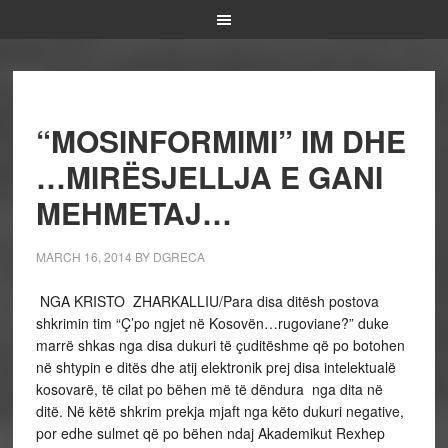
“MOSINFORMIMI” IM DHE
…MIRËSJELLJA E GANI
MEHMETAJ…
MARCH 16, 2014
BY
DGRECA
NGA KRISTO ZHARKALLIU/
Para disa ditësh postova
shkrimin tim “Ç’po ngjet në Kosovën…rugoviane?” duke
marrë shkas nga disa dukuri të çuditëshme që po botohen
në shtypin e ditës dhe atij elektronik prej disa intelektualë
kosovarë, të cilat po bëhen më të dëndura nga dita në
ditë. Në këtë shkrim prekja mjaft nga këto dukuri negative,
por edhe sulmet që po bëhen ndaj Akademikut Rexhep