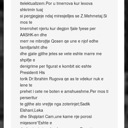
itelektualizem.Por u tmerrova kur lexova
shkrimin tuaj
si pergjegjeje ndaj miresjelljes se Z.Mehmetaj.Si
mos te
tmerrohet njeriu kur degjon fjale fyese per
AASHK-en dhe
merr ne mbrojtje Qosen qe une e njof edhe
familjarisht dhe
dhe gjate gjithe jetes se vete eshte marre me
shpifje e
denigrime per figurat e kombit sic eshte
Presidenti His
torik Dr:Ibrahim Rugova qe as te vdekur nuk e
lene te
prehet i cete ne boten e amshueshme.Per mos ti
perseritur
te gjithe ato vrejtje nga zoterinjet;Sadik
Elshani,Leka
dhe Shqiptari Cam,une kame nje porosi
miqesore”Eshte e