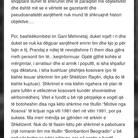
shqiptare duhet të shkruhet dhe të paraqitet me objektivitet
dhe është më se e vërtetë se gazetarët dhe
pseudoanalistët asnjëherë nuk mund të shkruajnë histori
objektive….
Por, bashkëkombësi im Gani Mehmetaj, duket mjaft i ri dhe
duket se nuk ka dëgjuar asnjëherë emrin tim dhe kjo jo për
fajin e tij. Prandaj e ndiej të nevojëshme t’i them disa gjëra
rreth personit tim të…keqinformuar. Gjatë gjithë kohës si
mërgimtar, i arratisur dhe si armik i popullit, si isha shpallur
nga diktatura, i isha kushtuar çështjes kosovare (po të
kishte lexuar shkrimin tim për Shkëlzen Raçën, diçka do të
kishte kuptuar). Shkrimet e mia kishin ngahera në plan të
pare luftën e vëllezërve kosovarë kundër shovinistëve
sërbomëdhenj. Vitet e fundit u bë një përpjekje e vogël që
të botoheshin disa nga këto shkrime me titullin “Motive nga
Kosova” të krijuar nga viti 1981 deri në vitin 1991, por pa
sukses. Ma merr mëndja se gjënden në arkivin e
Shkëlzenit. Nuk do të flasim këtu për shkrimet e pabotuara
(një romanin tim me titullin “Bombardoni Beogradin” u bë
gati për botim se ishte pëlqyer, por në çastin e fundit