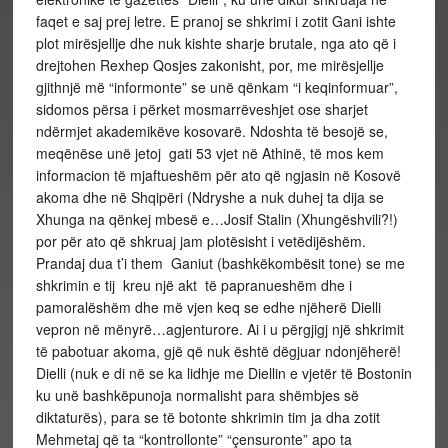
faqet e saj prej letre. E pranoj se shkrimi i zotit Gani ishte
plot mirësjellje dhe nuk kishte sharje brutale, nga ato që i
drejtohen Rexhep Qosjes zakonisht, por, me mirësjellje
gjithnjë më “informonte” se unë qënkam “i keqinformuar”,
sidomos përsa i përket mosmarrëveshjet ose sharjet
ndërmjet akademikëve kosovarë. Ndoshta të besojë se,
meqënëse unë jetoj gati 53 vjet në Athinë, të mos kem
informacion të mjaftueshëm për ato që ngjasin në Kosovë
akoma dhe në Shqipëri (Ndryshe a nuk duhej ta dija se
Xhunga na qënkej mbesë e…Josif Stalin (Xhungëshvili?!)
por për ato që shkruaj jam plotësisht i vetëdijëshëm.
Prandaj dua t’i them Ganiut (bashkëkombësit tone) se me
shkrimin e tij kreu një akt të papranueshëm dhe i
pamoralëshëm dhe më vjen keq se edhe njëherë Dielli
vepron në mënyrë…agjenturore. Ai i u përgjigj një shkrimit
të pabotuar akoma, gjë që nuk është dëgjuar ndonjëherë!
Dielli (nuk e di në se ka lidhje me Diellin e vjetër të Bostonin
ku unë bashkëpunoja normalisht para shëmbjes së
diktaturës), para se të botonte shkrimin tim ja dha zotit
Mehmetaj që ta “kontrollonte” “çensuronte” apo ta