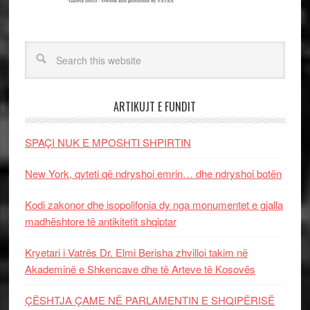
ARTIKUJT E FUNDIT
SPAÇI NUK E MPOSHTI SHPIRTIN
New York, qyteti që ndryshoi emrin… dhe ndryshoi botën
Kodi zakonor dhe isopolifonia dy nga monumentet e gjalla
madhështore të antikitetit shqiptar
Kryetari i Vatrës Dr. Elmi Berisha zhvilloi takim në
Akademinë e Shkencave dhe të Arteve të Kosovës
ÇËSHTJA ÇAME NË PARLAMENTIN E SHQIPËRISË