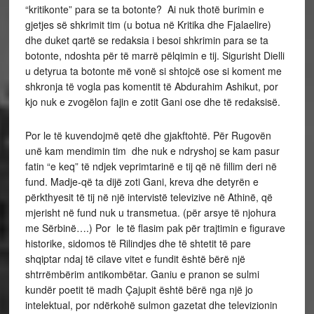
“kritikonte” para se ta botonte? Ai nuk thotë burimin e
gjetjes së shkrimit tim (u botua në Kritika dhe Fjalaelire)
dhe duket qartë se redaksia i besoi shkrimin para se ta
botonte, ndoshta për të marrë pëlqimin e tij. Sigurisht Dielli
u detyrua ta botonte më vonë si shtojcë ose si koment me
shkronja të vogla pas komentit të Abdurahim Ashikut, por
kjo nuk e zvogëlon fajin e zotit Gani ose dhe të redaksisë.
Por le të kuvendojmë qetë dhe gjakftohtë. Për Rugovën
unë kam mendimin tim dhe nuk e ndryshoj se kam pasur
fatin “e keq” të ndjek veprimtarinë e tij që në fillim deri në
fund. Madje-që ta dijë zoti Gani, kreva dhe detyrën e
përkthyesit të tij në një intervistë televizive në Athinë, që
mjerisht në fund nuk u transmetua. (për arsye të njohura
me Sërbinë….) Por le të flasim pak për trajtimin e figurave
historike, sidomos të Rilindjes dhe të shtetit të pare
shqiptar ndaj të cilave vitet e fundit është bërë një
shtrrëmbërim antikombëtar. Ganiu e pranon se sulmi
kundër poetit të madh Çajupit është bërë nga një jo
intelektual, por ndërkohë sulmon gazetat dhe televizionin