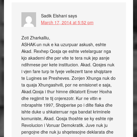
Sadik Elshani
says
March 17, 2014 at 5:52 pm
Zoti Zharkalliu,
ASHAK-un nuk e ka uzurpuar askush, eshte
Akad. Rexhep Qosja qe eshte vetelarguar nga
kjo akademi dhe per vite te tera nuk jep asnje
ndihmese per kete institucion. Akad. Qosjes nuk
i vjen fare turp te fyeje vellezerit tane shqiptare
te Lugines se Presheves. Zonjen Xhunga nuk do
ta quaja Xhungashvili, por ne emisionet e saja,
Akad.Qosja i thur himne diktatorit Enver Hoxha
dhe regjimit te tij cnjerezotr. Kur ne vitin e
mbrapshte 1997, Shqiperise po i dilte flaka dhe
ishte duke u shkaterruar nga bandat kriminele
komuniste, Akad. Qosja thoshte se ky eshte nje
Revolucion i Vonuar Demokratik. Juve nuk ju
pengojne dhe nuk ju shqetesojne deklarata dhe