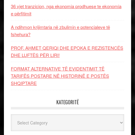
36 vjet tranzicion, nga ekonomia prodhuese te ekonomia
e përfitimit
A ndihmon krijimtaria në zbulimin e potencialeve të
fshehura?
PROF. AHMET QERIQI DHE EPOKA E REZISTENCЁS
DHE LUFTЁS PЁR LIRI!
FORMAT ALTERNATIVE TË EVIDENTIMIT TË
TARIFËS POSTARE NË HISTORINË E POSTËS
SHQIPTARE
KATEGORITË
Kategoritë