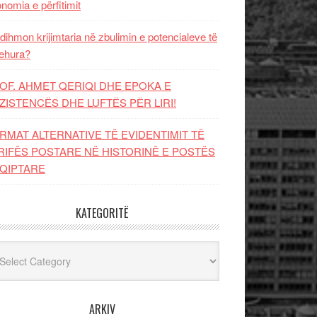
nomia e përfitimit
dihmon krijimtaria në zbulimin e potencialeve të
ehura?
OF. AHMET QERIQI DHE EPOKA E
ZISTENCЁS DHE LUFTЁS PЁR LIRI!
RMAT ALTERNATIVE TË EVIDENTIMIT TË
RIFËS POSTARE NË HISTORINË E POSTËS
QIPTARE
KATEGORITË
egoritë
ARKIV