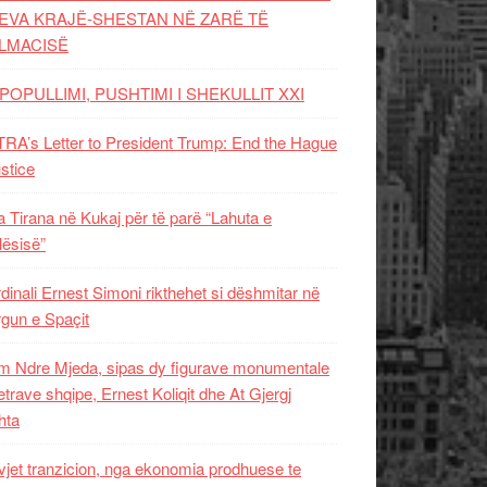
EVA KRAJË-SHESTAN NË ZARË TË
LMACISË
POPULLIMI, PUSHTIMI I SHEKULLIT XXI
RA’s Letter to President Trump: End the Hague
ustice
 Tirana në Kukaj për të parë “Lahuta e
ësisë”
dinali Ernest Simoni rikthehet si dëshmitar në
gun e Spaçit
 Ndre Mjeda, sipas dy figurave monumentale
letrave shqipe, Ernest Koliqit dhe At Gjergj
hta
vjet tranzicion, nga ekonomia prodhuese te