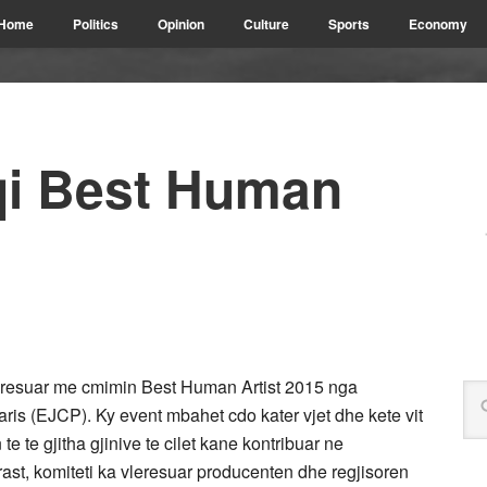
Home
Politics
Opinion
Culture
Sports
Economy
qi Best Human
resuar me cmimin Best Human Artist 2015 nga
aris (EJCP). Ky event mbahet cdo kater vjet dhe kete vit
e te gjitha gjinive te cilet kane kontribuar ne
 rast, komiteti ka vleresuar producenten dhe regjisoren