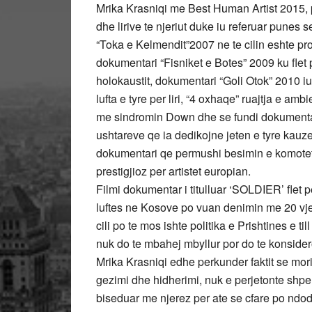
Mrika Krasniqi me Best Human Artist 2015, pe
dhe lirive te njeriut duke iu referuar punes 
“Toka e Kelmendit”2007 ne te cilin eshte pr
dokumentari “Fisniket e Botes” 2009 ku flet p
holokaustit, dokumentari “Goli Otok” 2010 iu
lufta e tyre per liri, “4 oxhaqe” ruajtja e amb
me sindromin Down dhe se fundi dokumentari
ushtareve qe ia dedikojne jeten e tyre kauzes
dokumentari qe permushi besimin e komoteti
prestigjioz per artistet europian.
Filmi dokumentar i titulluar ‘SOLDIER’ flet p
luftes ne Kosove po vuan denimin me 20 vjet 
cili po te mos ishte politika e Prishtines e t
nuk do te mbahej mbyllur por do te konsider
Mrika Krasniqi edhe perkunder faktit se mori
gezimi dhe hidherimi, nuk e perjetonte shpe
biseduar me njerez per ate se cfare po ndo