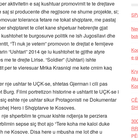
r aktivitetin e saj kushtuar promovimit te te drejtave
se saj si producente dhe regjisore ne shume projekte, si;
SP
omovuar toleranca fetare ne tokat shqiptare, me pastaj
er shqiptaret te cilet kane shpetuar hebrenjte gjat
New
 kushtohet te burgosurve politik ne ish Jugosllavi dhe
bot
ientit, “Ti nuk je vetem” promovon te drejtat e femijeve
Kod
n “Ushtari” 2014 qe iu kushtohet te gjithe atyre
e g
 me te drejte Lirise. “Soldier” (Ushtari) ishte
t per te vleresuar Mrika Krasniqi me kete cmim kaq
Kry
Aka
er nje ushtar te UÇK-se, shtetas Gjerman i cili pas
Ko
Burg. Filmi portretizon historine e ushtarit te UÇK-se i
ill siç eshte nje ushtar sikur Protagonisti ne Dokumentar
ÇË
SH
ohej Hero i Shqiptarve te Kosoves.
 nje shperblim te çmuar kishte ndjenja te perziera
30
rblimin sepse siç thot ajo “Tere koha me kaloi duke
RR
dh ne Kosove. Disa here u mbusha me lot dhe u
PË