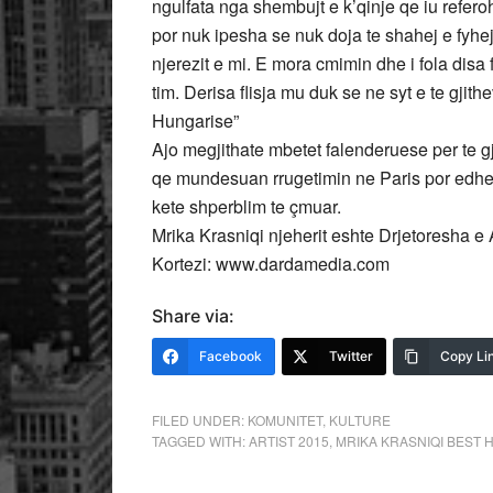
ngulfata nga shembujt e k’qinje qe iu refero
por nuk ipesha se nuk doja te shahej e fyh
njerezit e mi. E mora cmimin dhe i fola disa 
tim. Derisa flisja mu duk se ne syt e te gjit
Hungarise”
Ajo megjithate mbetet falenderuese per te gji
qe mundesuan rrugetimin ne Paris por edhe K
kete shperblim te çmuar.
Mrika Krasniqi njeherit eshte Drjetoresha 
Kortezi: www.dardamedia.com
Share via:
Facebook
Twitter
Copy Li
FILED UNDER:
KOMUNITET
,
KULTURE
TAGGED WITH:
ARTIST 2015
,
MRIKA KRASNIQI BEST