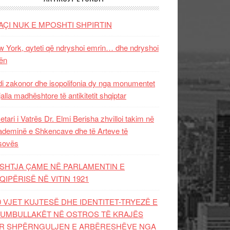
AÇI NUK E MPOSHTI SHPIRTIN
 York, qyteti që ndryshoi emrin… dhe ndryshoi
ën
i zakonor dhe isopolifonia dy nga monumentet
jalla madhështore të antikitetit shqiptar
etari i Vatrës Dr. Elmi Berisha zhvilloi takim në
deminë e Shkencave dhe të Arteve të
sovës
SHTJA ÇAME NË PARLAMENTIN E
QIPËRISË NË VITIN 1921
0 VJET KUJTESË DHE IDENTITET-TRYEZË E
UMBULLAKËT NË OSTROS TË KRAJËS
R SHPËRNGULJEN E ARBËRESHËVE NGA