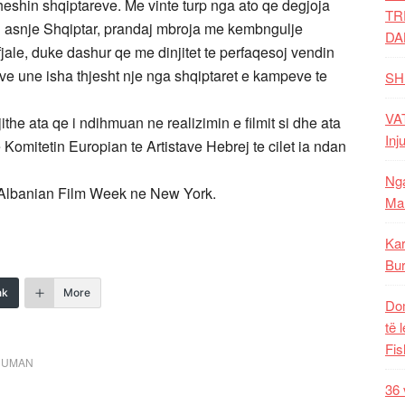
heshin shqiptareve. Me vinte turp nga ato qe degjoja
TR
ej asnje Shqiptar, prandaj mbroja me kembngulje
DA
fjale, duke dashur qe me dinjitet te perfaqesoj vendin
heve une isha thjesht nje nga shqiptaret e kampeve te
SH
VAT
the ata qe i ndihmuan ne realizimin e filmit si dhe ata
Inj
omitetin Europian te Artistave Hebrej te cilet ia ndan
Nga
e Albanian Film Week ne New York.
Mal
Kar
Bur
nk
More
Dom
të 
Fis
 HUMAN
36 