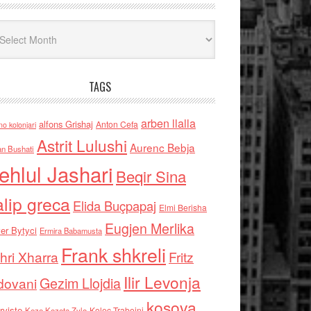
iv
TAGS
arben llalla
alfons Grishaj
Anton Cefa
no kolonjari
Astrit Lulushi
Aurenc Bebja
an Bushati
ehlul Jashari
Beqir Sina
alip greca
Elida Buçpapaj
Elmi Berisha
Eugjen Merlika
er Bytyci
Ermira Babamusta
Frank shkreli
hri Xharra
Fritz
Ilir Levonja
Gezim Llojdia
dovani
kosova
rviste
Kolec Traboini
Keze Kozeta Zylo