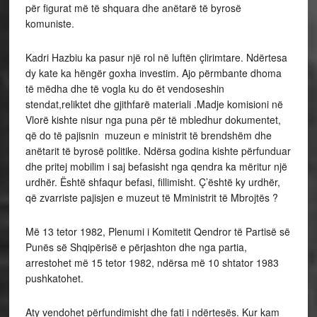
për figurat më të shquara dhe anëtarë të byrosë
komuniste.
Kadri Hazbiu ka pasur një rol në luftën çlirimtare. Ndërtesa
dy kate ka hëngër goxha investim. Ajo përmbante dhoma
të mëdha dhe të vogla ku do ët vendoseshin
stendat,reliktet dhe gjithfarë materiali .Madje komisioni në
Vlorë kishte nisur nga puna për të mbledhur dokumentet,
që do të pajisnin muzeun e ministrit të brendshëm dhe
anëtarit të byrosë politike. Ndërsa godina kishte përfunduar
dhe pritej mobilim i saj befasisht nga qendra ka mëritur një
urdhër. Është shfaqur befasi, fillimisht. Ç’është ky urdhër,
që zvarriste pajisjen e muzeut të Mministrit të Mbrojtës ?
Më 13 tetor 1982, Plenumi i Komitetit Qendror të Partisë së
Punës së Shqipërisë e përjashton dhe nga partia,
arrestohet më 15 tetor 1982, ndërsa më 10 shtator 1983
pushkatohet.
Aty vendohet përfundimisht dhe fati i ndërtesës. Kur kam