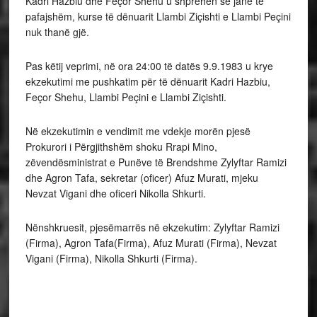
Kadri Hazbiu dhe Feçor Shehu u shprehën se janë të
pafajshëm, kurse të dënuarit Llambi Ziçishti e Llambi Peçini
nuk thanë gjë.
Pas këtij veprimi, në ora 24:00 të datës 9.9.1983 u krye
ekzekutimi me pushkatim për të dënuarit Kadri Hazbiu,
Feçor Shehu, Llambi Peçini e Llambi Ziçishti.
Në ekzekutimin e vendimit me vdekje morën pjesë
Prokurori i Përgjithshëm shoku Rrapi Mino,
zëvendësministrat e Punëve të Brendshme Zylyftar Ramizi
dhe Agron Tafa, sekretar (oficer) Afuz Murati, mjeku
Nevzat Vigani dhe oficeri Nikolla Shkurti.
Nënshkruesit, pjesëmarrës në ekzekutim: Zylyftar Ramizi
(Firma), Agron Tafa(Firma), Afuz Murati (Firma), Nevzat
Vigani (Firma), Nikolla Shkurti (Firma).