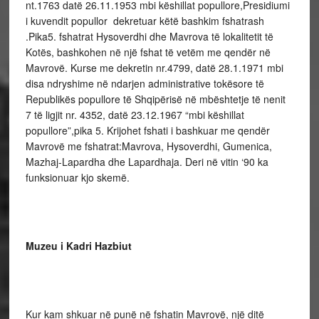
nt.1763 datë 26.11.1953 mbi këshillat popullore,Presidiumi
i kuvendit popullor dekretuar këtë bashkim fshatrash
.Pika5. fshatrat Hysoverdhi dhe Mavrova të lokalitetit të
Kotës, bashkohen në një fshat të vetëm me qendër në
Mavrovë. Kurse me dekretin nr.4799, datë 28.1.1971 mbi
disa ndryshime në ndarjen administrative tokësore të
Republikës popullore të Shqipërisë në mbështetje të nenit
7 të ligjit nr. 4352, datë 23.12.1967 “mbi këshillat
popullore”,pika 5. Krijohet fshati i bashkuar me qendër
Mavrovë me fshatrat:Mavrova, Hysoverdhi, Gumenica,
Mazhaj-Lapardha dhe Lapardhaja. Deri në vitin ‘90 ka
funksionuar kjo skemë.
Muzeu i Kadri Hazbiut
Kur kam shkuar në punë në fshatin Mavrovë, një ditë