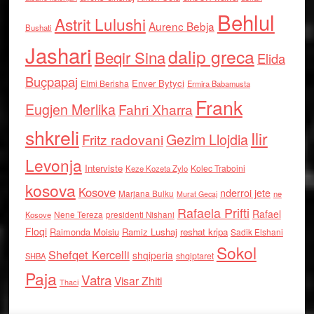
Behlul
Astrit Lulushi
Aurenc Bebja
Bushati
Jashari
dalip greca
Beqir Sina
Elida
Buçpapaj
Enver Bytyci
Elmi Berisha
Ermira Babamusta
Frank
Eugjen Merlika
Fahri Xharra
shkreli
Ilir
Gezim Llojdia
Fritz radovani
Levonja
Interviste
Kolec Traboini
Keze Kozeta Zylo
kosova
Kosove
nderroi jete
Marjana Bulku
ne
Murat Gecaj
Rafaela Prifti
Rafael
Nene Tereza
Kosove
presidenti Nishani
Floqi
Raimonda Moisiu
Ramiz Lushaj
reshat kripa
Sadik Elshani
Sokol
Shefqet Kercelli
shqiperia
shqiptaret
SHBA
Paja
Vatra
Visar Zhiti
Thaci