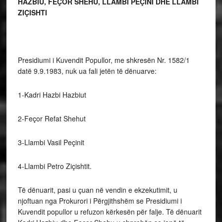
HAZBIU, FEÇOR SHEHU, LLAMBI PEÇINI DHE LLAMBI
ZIÇISHTI
Presidiumi i Kuvendit Popullor, me shkresën Nr. 1582/1
datë 9.9.1983, nuk ua fali jetën të dënuarve:
1-Kadri Hazbi Hazbiut
2-Feçor Refat Shehut
3-Llambi Vasil Peçinit
4-Llambi Petro Ziçishtit.
Të dënuarit, pasi u çuan në vendin e ekzekutimit, u
njoftuan nga Prokurori i Përgjithshëm se Presidiumi i
Kuvendit popullor u refuzon kërkesën për falje. Të dënuarit