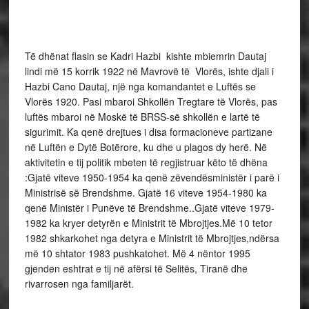
Të dhënat flasin se Kadri Hazbi kishte mbiemrin Dautaj
lindi më 15 korrik 1922 në Mavrovë të Vlorës, ishte djali i
Hazbi Cano Dautaj, një nga komandantet e Luftës se
Vlorës 1920. Pasi mbaroi Shkollën Tregtare të Vlorës, pas
luftës mbaroi në Moskë të BRSS-së shkollën e lartë të
sigurimit. Ka qenë drejtues i disa formacioneve partizane
në Luftën e Dytë Botërore, ku dhe u plagos dy herë. Në
aktivitetin e tij politik mbeten të regjistruar këto të dhëna
:Gjatë viteve 1950-1954 ka qenë zëvendësministër i parë i
Ministrisë së Brendshme. Gjatë 16 viteve 1954-1980 ka
qenë Ministër i Punëve të Brendshme..Gjatë viteve 1979-
1982 ka kryer detyrën e Ministrit të Mbrojtjes.Më 10 tetor
1982 shkarkohet nga detyra e Ministrit të Mbrojtjes,ndërsa
më 10 shtator 1983 pushkatohet. Më 4 nëntor 1995
gjenden eshtrat e tij në afërsi të Selitës, Tiranë dhe
rivarrosen nga familjarët.