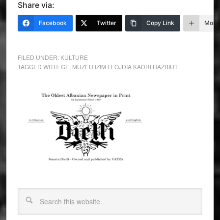
Share via:
Facebook
Twitter
Copy Link
More
FILED UNDER:
KULTURE
TAGGED WITH:
GE
,
MUZEU IZIM LLOJDIA KADRI HAZBIUT