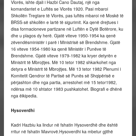
Vlorës, ishte djali i Hazbi Cano Dautaj, një nga
komandantet e Luftës se Vlorës 1920. Pasi mbaroi
Shkollën Tregtare të Vlorës, pas luftës mbaroi në Moskë të
BRSS-së shkollën e lartë të sigurimit. Ka qenë drejtues i
disa formacioneve partizane në Luftën e Dytë Botërore, ku
dhe u plagos dy herë. Gjatë viteve 1950-1954 ka qenë
zëvendësministër i parë i Ministrisë së Brendshme. Gjatë
16 viteve 1954-1980 ka qenë Ministër i Punëve të
Brendshme. Gjatë viteve 1979-1982 ka kryer detyrën e
Ministrit të Mbrojtjes. Më 10 tetor 1982 shkarkohet nga
detyra e Ministrit të Mbrojtjes. Më 13 tetor 1982 Plenumi i
Komitetit Qendror të Partisë së Punës së Shqipërisë e
përjashton dhe nga partia, arrestohet më 15 tetor1982,
ndërsa më 10 shtator 1983 pushkatohet.
Biografi e dhënë
nga ëikipedia.
Hysoverdhi
Kadri Hazbiu ka lindur në fshatin Hysoverdhë dhe është
rritur në fshatin Mavrovë.Hysoverdhi ka mbetur gjithë