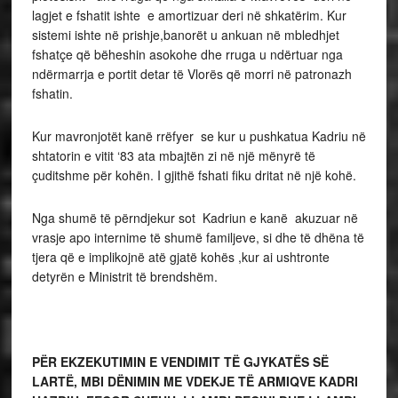
lagjet e fshatit ishte e amortizuar deri në shkatërim. Kur
sistemi ishte në prishje,banorët u ankuan në mbledhjet
fshatçe që bëheshin asokohe dhe rruga u ndërtuar nga
ndërmarrja e portit detar të Vlorës që morri në patronazh
fshatin.
Kur mavronjotët kanë rrëfyer se kur u pushkatua Kadriu në
shtatorin e vitit ‘83 ata mbajtën zi në një mënyrë të
çuditshme për kohën. I gjithë fshati fiku dritat në një kohë.
Nga shumë të përndjekur sot Kadriun e kanë akuzuar në
vrasje apo internime të shumë familjeve, si dhe të dhëna të
tjera që e implikojnë atë gjatë kohës ,kur ai ushtronte
detyrën e Ministrit të brendshëm.
PËR EKZEKUTIMIN E VENDIMIT TË GJYKATËS SË
LARTË, MBI DËNIMIN ME VDEKJE TË ARMIQVE KADRI