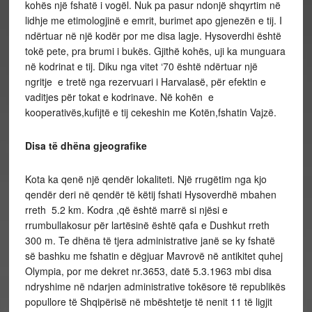
kohës një fshatë i vogël. Nuk pa pasur ndonjë shqyrtim në
lidhje me etimologjinë e emrit, burimet apo gjenezën e tij. I
ndërtuar në një kodër por me disa lagje. Hysoverdhi është
tokë pete, pra brumi i bukës. Gjithë kohës, uji ka munguara
në kodrinat e tij. Diku nga vitet ‘70 është ndërtuar një
ngritje e tretë nga rezervuari i Harvalasë, për efektin e
vaditjes për tokat e kodrinave. Në kohën e
kooperativës,kufijtë e tij cekeshin me Kotën,fshatin Vajzë.
Disa të dhëna gjeografike
Kota ka qenë një qendër lokaliteti. Një rrugëtim nga kjo
qendër deri në qendër të këtij fshati Hysoverdhë mbahen
rreth 5.2 km. Kodra ,që është marrë si njësi e
rrumbullakosur për lartësinë është qafa e Dushkut rreth
300 m. Te dhëna të tjera administrative janë se ky fshatë
së bashku me fshatin e dëgjuar Mavrovë në antikitet quhej
Olympia, por me dekret nr.3653, datë 5.3.1963 mbi disa
ndryshime në ndarjen administrative tokësore të republikës
popullore të Shqipërisë në mbështetje të nenit 11 të ligjit