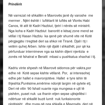
Prindërit
Në varrezat në shkallën e Mavrovës janë dy varoshe me
mermer . Njëri është i luftëtarit të luftës së Vlorës Habi
Canos, të atit të Kadri Hazbiut, tjetri i nënës së ministrit.
Nga koha e Kadri Hazbiut banorët e kësaj zone mend se
vëllai i tij Hasan Hazbiu ka qenë për shumë vite në Kotë
përgjegjës i tregtisë deri sa shkoi në Tiranë. Djali i tij i
vetëm quhej Arben. Ishte një djalë i shkathët, por që ka
përfunduar internimeve nga sa kishin dijeni njerëzia e
zonës në fshatrat e Beratit mbasi u pushkatua xhaxhai i tij.
Kadriu vinte shpesh në Mavrovë sidomos për vakira,por
edhe në Kotë sepse kishte vëllanë. Por, ai interesohej
edhe për hallet e mavronjotëve. Hallet e tyre ishin të
thjeshta:Punësime,emërime ndonjë largim në qytete etj.
Deri në vitin ‘90 fshati vuante nga mungesa e ujit të
pishëm, puset nuk ua thanin etjen sepse ujësjellësi i
ndërtuar në shkallë buzë lumit nuk funksiononte
plotësisht dhe rruga që nga shkalla e Mavrovës deri në