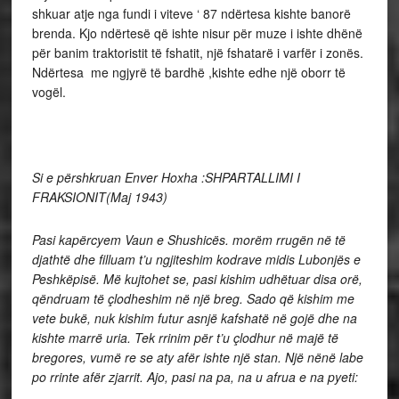
shkuar atje nga fundi i viteve ‘ 87 ndërtesa kishte banorë
brenda. Kjo ndërtesë që ishte nisur për muze i ishte dhënë
për banim traktoristit të fshatit, një fshatarë i varfër i zonës.
Ndërtesa me ngjyrë të bardhë ,kishte edhe një oborr të
vogël.
Si e përshkruan Enver Hoxha :SHPARTALLIMI I
FRAKSIONIT(Maj 1943)
Pasi kapërcyem Vaun e Shushicës. morëm rrugën në të
djathtë dhe filluam t’u ngjiteshim kodrave midis Lubonjës e
Peshkëpisë. Më kujtohet se, pasi kishim udhëtuar disa orë,
qëndruam të çlodheshim në një breg. Sado që kishim me
vete bukë, nuk kishim futur asnjë kafshatë në gojë dhe na
kishte marrë uria. Tek rrinim për t’u çlodhur në majë të
bregores, vumë re se aty afër ishte një stan. Një nënë labe
po rrinte afër zjarrit. Ajo, pasi na pa, na u afrua e na pyeti: