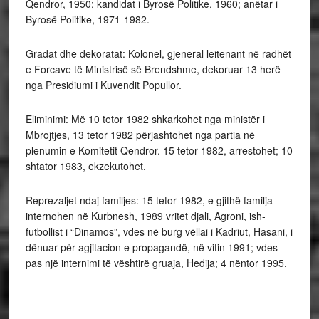
Qendror, 1950; kandidat i Byrosë Politike, 1960; anëtar i
Byrosë Politike, 1971-1982.
Gradat dhe dekoratat: Kolonel, gjeneral leitenant në radhët
e Forcave të Ministrisë së Brendshme, dekoruar 13 herë
nga Presidiumi i Kuvendit Popullor.
Eliminimi: Më 10 tetor 1982 shkarkohet nga ministër i
Mbrojtjes, 13 tetor 1982 përjashtohet nga partia në
plenumin e Komitetit Qendror. 15 tetor 1982, arrestohet; 10
shtator 1983, ekzekutohet.
Reprezaljet ndaj familjes: 15 tetor 1982, e gjithë familja
internohen në Kurbnesh, 1989 vritet djali, Agroni, ish-
futbollist i “Dinamos”, vdes në burg vëllai i Kadriut, Hasani, i
dënuar për agjitacion e propagandë, në vitin 1991; vdes
pas një internimi të vështirë gruaja, Hedija; 4 nëntor 1995.