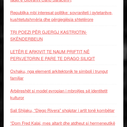
Republika mbi interesat politike: sovraniteti i qytetarëve,
kushtetutshmëria dhe përgjegjësia shtetërore
TRI POEZI PËR GJERGJ KASTRIOTIN-
SKËNDERBEUN
LETËR E ARKIVIT TE NAUM PRIFTIT NË
PERVJETORIN E PARE TE DRAGO SILIQIT
Oxhaku, nga elementi arkitektonik te simboli i trungut
familjar
Arbëreshët si model evropian i mbrojtjes së identitetit
kulturor
Sali Shijaku, “Diego Rivera” shqiptar i artit tonë kombëtar
“Dom Fred Kalaj, mes altarit dhe atdheut si hermeneutikë