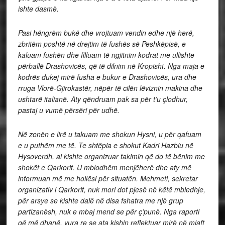
ishte dasmë.
Pasi hëngrëm bukë dhe vrojtuam vendin edhe një herë,
zbritëm poshtë në drejtim të fushës së Peshkëpisë, e
kaluam fushën dhe filluam të ngjitnim kodrat me ullishte -
përballë Drashovicës, që të dilnim në Kropisht. Nga maja e
kodrës dukej mirë fusha e bukur e Drashovicës, ura dhe
rruga Vlorë-Gjirokastër, nëpër të cilën lëviznin makina dhe
ushtarë italianë. Aty qëndruam pak sa për t’u çlodhur,
pastaj u vumë përsëri për udhë.
Në zonën e lirë u takuam me shokun Hysni, u për qafuam
e u puthëm me të. Te shtëpia e shokut Kadri Hazbiu në
Hysoverdh, ai kishte organizuar takimin që do të bënim me
shokët e Qarkorit. U mblodhëm menjëherë dhe aty më
informuan më me hollësi për situatën. Mehmeti, sekretar
organizativ i Qarkorit, nuk mori dot pjesë në këtë mbledhje,
për arsye se kishte dalë në disa fshatra me një grup
partizanësh, nuk e mbaj mend se për ç’punë. Nga raporti
që më dhanë, vura re se ata kishin reflektuar mirë në mjaft