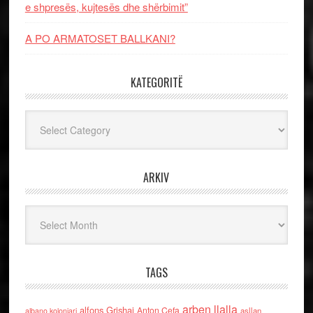
e shpresës, kujtesës dhe shërbimit”
A PO ARMATOSET BALLKANI?
KATEGORITË
Kategoritë
ARKIV
Arkiv
TAGS
arben llalla
alfons Grishaj
Anton Cefa
asllan
albano kolonjari