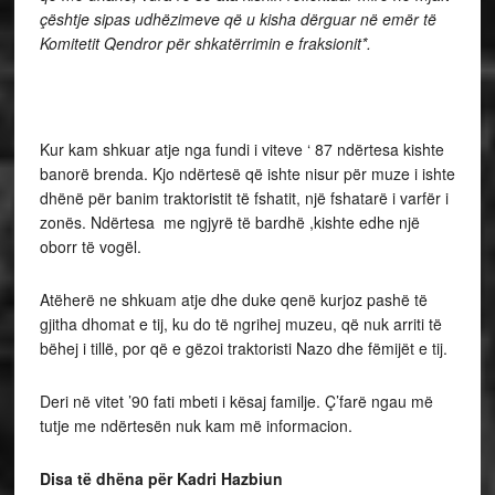
çështje sipas udhëzimeve që u kisha dërguar në emër të
Komitetit Qendror për shkatërrimin e fraksionit*.
Kur kam shkuar atje nga fundi i viteve ‘ 87 ndërtesa kishte
banorë brenda. Kjo ndërtesë që ishte nisur për muze i ishte
dhënë për banim traktoristit të fshatit, një fshatarë i varfër i
zonës. Ndërtesa me ngjyrë të bardhë ,kishte edhe një
oborr të vogël.
Atëherë ne shkuam atje dhe duke qenë kurjoz pashë të
gjitha dhomat e tij, ku do të ngrihej muzeu, që nuk arriti të
bëhej i tillë, por që e gëzoi traktoristi Nazo dhe fëmijët e tij.
Deri në vitet ’90 fati mbeti i kësaj familje. Ç’farë ngau më
tutje me ndërtesën nuk kam më informacion.
Disa të dhëna për Kadri Hazbiun