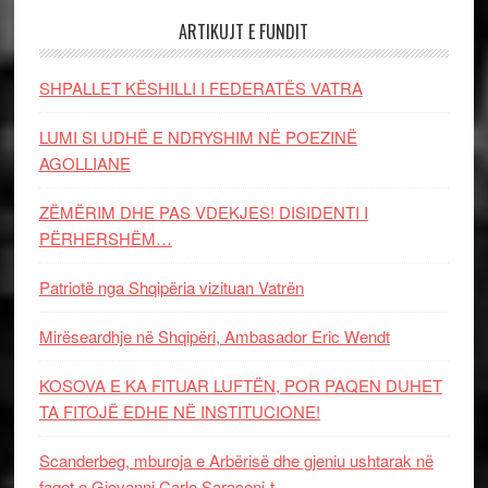
ARTIKUJT E FUNDIT
SHPALLET KËSHILLI I FEDERATËS VATRA
LUMI SI UDHË E NDRYSHIM NË POEZINË
AGOLLIANE
ZËMËRIM DHE PAS VDEKJES! DISIDENTI I
PËRHERSHËM…
Patriotë nga Shqipëria vizituan Vatrën
Mirëseardhje në Shqipëri, Ambasador Eric Wendt
KOSOVA E KA FITUAR LUFTËN, POR PAQEN DUHET
TA FITOJË EDHE NË INSTITUCIONE!
Scanderbeg, mburoja e Arbërisë dhe gjeniu ushtarak në
faqet e Giovanni Carlo Saraceni-t