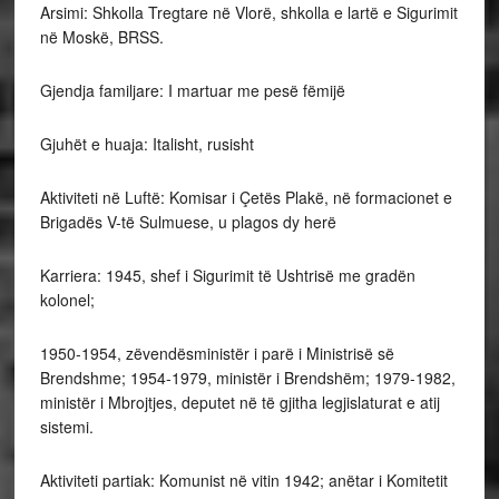
Arsimi: Shkolla Tregtare në Vlorë, shkolla e lartë e Sigurimit
në Moskë, BRSS.
Gjendja familjare: I martuar me pesë fëmijë
Gjuhët e huaja: Italisht, rusisht
Aktiviteti në Luftë: Komisar i Çetës Plakë, në formacionet e
Brigadës V-të Sulmuese, u plagos dy herë
Karriera: 1945, shef i Sigurimit të Ushtrisë me gradën
kolonel;
1950-1954, zëvendësministër i parë i Ministrisë së
Brendshme; 1954-1979, ministër i Brendshëm; 1979-1982,
ministër i Mbrojtjes, deputet në të gjitha legjislaturat e atij
sistemi.
Aktiviteti partiak: Komunist në vitin 1942; anëtar i Komitetit