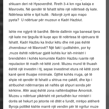
shkuam deri në Hysoverdhë. Rreth 3-4 km nga kalaja e
Mavrovës. Në qendër të fshatit ishte një ndërtesë dy kate.
Ndërtesa ishte e tipit kullë. -Ndonjë zyrë apo mapo
pyeta? U ndërtuar për muzeun e Kadri Hazbiut.
Ishte me ngjyrë të bardhë. Bënte dallimin nga banesat tjera
një kate me tjegulla të kuqe apo të ndërtesa të vjetruara të
fshatit. Kadri Hazbiu ka lindur këtu dhe më pas është
zhvendosur në Mavrovë? Një fakt i çuditshëm, por ky
,muze është ndërtuar gjatë kohës kur ish-ministri i
brendshëm i kohës komuniste Kadrin Hazbiu ruante një
reputacion të madh në këtë zonë. Muzeu mund të thuash
është një investim i tij, sepse investimet etura në këtë zonë
kanë qenë thuajse minimale. Gjithë kohës rruga, që të
shpie në qendër të fshatit u shtrua me çakëll, dhe kjo i
atribuohet ndërmarrjes së naftës që shpuri sonda për
kërkime. Afër asaj është zona naftëmbajtëse Amonicë.
Muzeu u ndërtuar pikërisht në periudhën kur ministri i
dorës së hekurt po jetonte në ditët e fundit, mirëpo atëherë
Byroja politikë kishte marrë një vendim për të ngritur muze