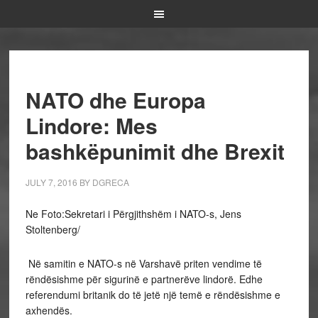
NATO dhe Europa
Lindore: Mes
bashkëpunimit dhe Brexit
JULY 7, 2016
BY
DGRECA
Ne Foto:Sekretari i Përgjithshëm i NATO-s, Jens
Stoltenberg/
Në samitin e NATO-s në Varshavë priten vendime të
rëndësishme për sigurinë e partnerëve lindorë. Edhe
referendumi britanik do të jetë një temë e rëndësishme e
axhendës.