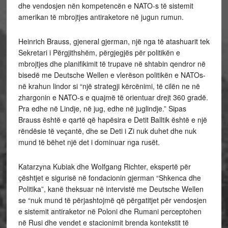
dhe vendosjen nën kompetencën e NATO-s të sistemit
amerikan të mbrojtjes antiraketore në jugun rumun.
Heinrich Brauss, gjeneral gjerman, një nga të atashuarit tek
Sekretari i Përgjithshëm, përgjegjës për politikën e
mbrojtjes dhe planifikimit të trupave në shtabin qendror në
bisedë me Deutsche Wellen e vlerëson politikën e NATOs-
në krahun lindor si “një strategji kërcënimi, të cilën ne në
zhargonin e NATO-s e quajmë të orientuar drejt 360 gradë.
Pra edhe në Lindje, në jug, edhe në juglindje.” Sipas
Brauss është e qartë që hapësira e Detit Balltik është e një
rëndësie të veçantë, dhe se Deti i Zi nuk duhet dhe nuk
mund të bëhet një det i dominuar nga rusët.
Katarzyna Kubiak dhe Wolfgang Richter, ekspertë për
çështjet e sigurisë në fondacionin gjerman “Shkenca dhe
Politika”, kanë theksuar në intervistë me Deutsche Wellen
se “nuk mund të përjashtojmë që përgatitjet për vendosjen
e sistemit antiraketor në Poloni dhe Rumani perceptohen
në Rusi dhe vendet e stacionimit brenda kontekstit të