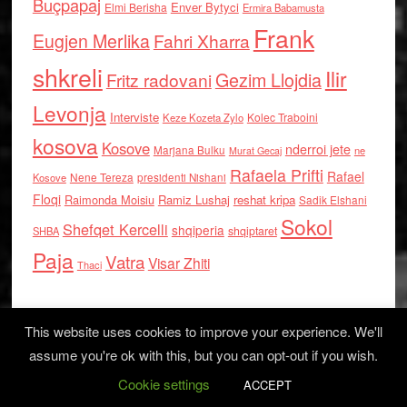
Buçpapaj
Enver Bytyci
Elmi Berisha
Ermira Babamusta
Frank
Eugjen Merlika
Fahri Xharra
shkreli
Ilir
Gezim Llojdia
Fritz radovani
Levonja
Interviste
Kolec Traboini
Keze Kozeta Zylo
kosova
Kosove
nderroi jete
Marjana Bulku
ne
Murat Gecaj
Rafaela Prifti
Rafael
Nene Tereza
Kosove
presidenti Nishani
Floqi
Raimonda Moisiu
Ramiz Lushaj
reshat kripa
Sadik Elshani
Sokol
Shefqet Kercelli
shqiperia
shqiptaret
SHBA
Paja
Vatra
Visar Zhiti
Thaci
This website uses cookies to improve your experience. We'll
assume you're ok with this, but you can opt-out if you wish.
Cookie settings
Log in
ACCEPT