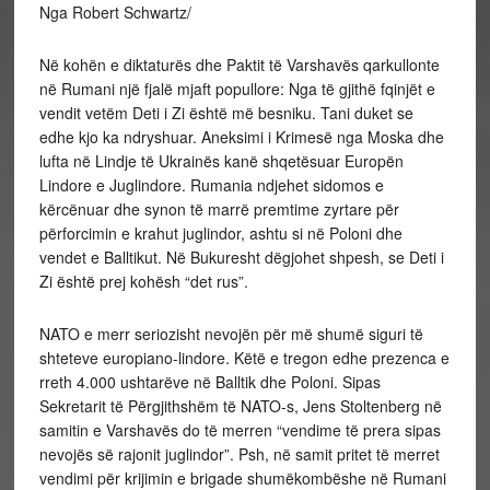
Nga Robert Schwartz/
Në kohën e diktaturës dhe Paktit të Varshavës qarkullonte
në Rumani një fjalë mjaft popullore: Nga të gjithë fqinjët e
vendit vetëm Deti i Zi është më besniku. Tani duket se
edhe kjo ka ndryshuar. Aneksimi i Krimesë nga Moska dhe
lufta në Lindje të Ukrainës kanë shqetësuar Europën
Lindore e Juglindore. Rumania ndjehet sidomos e
kërcënuar dhe synon të marrë premtime zyrtare për
përforcimin e krahut juglindor, ashtu si në Poloni dhe
vendet e Balltikut. Në Bukuresht dëgjohet shpesh, se Deti i
Zi është prej kohësh “det rus”.
NATO e merr seriozisht nevojën për më shumë siguri të
shteteve europiano-lindore. Këtë e tregon edhe prezenca e
rreth 4.000 ushtarëve në Balltik dhe Poloni. Sipas
Sekretarit të Përgjithshëm të NATO-s, Jens Stoltenberg në
samitin e Varshavës do të merren “vendime të prera sipas
nevojës së rajonit juglindor”. Psh, në samit pritet të merret
vendimi për krijimin e brigade shumëkombëshe në Rumani