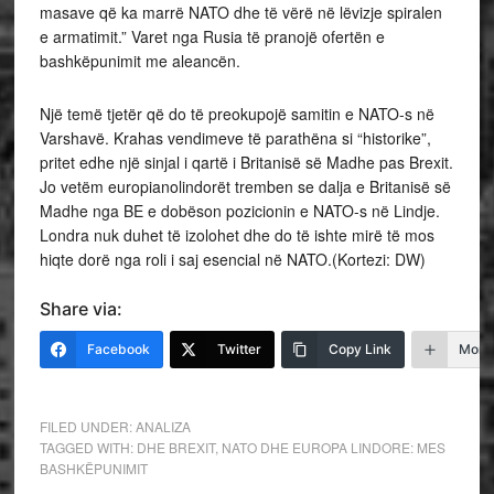
masave që ka marrë NATO dhe të vërë në lëvizje spiralen
e armatimit.” Varet nga Rusia të pranojë ofertën e
bashkëpunimit me aleancën.
Një temë tjetër që do të preokupojë samitin e NATO-s në
Varshavë. Krahas vendimeve të parathëna si “historike”,
pritet edhe një sinjal i qartë i Britanisë së Madhe pas Brexit.
Jo vetëm europianolindorët tremben se dalja e Britanisë së
Madhe nga BE e dobëson pozicionin e NATO-s në Lindje.
Londra nuk duhet të izolohet dhe do të ishte mirë të mos
hiqte dorë nga roli i saj esencial në NATO.(Kortezi: DW)
Share via:
Facebook
Twitter
Copy Link
More
FILED UNDER:
ANALIZA
TAGGED WITH:
DHE BREXIT
,
NATO DHE EUROPA LINDORE: MES
BASHKËPUNIMIT