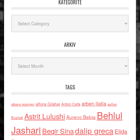
KATEGORITË
Kategoritë
ARKIV
Arkiv
TAGS
arben llalla
alfons Grishaj
Anton Cefa
asllan
albano kolonjari
Behlul
Astrit Lulushi
Aurenc Bebja
Bushati
Jashari
dalip greca
Beqir Sina
Elida