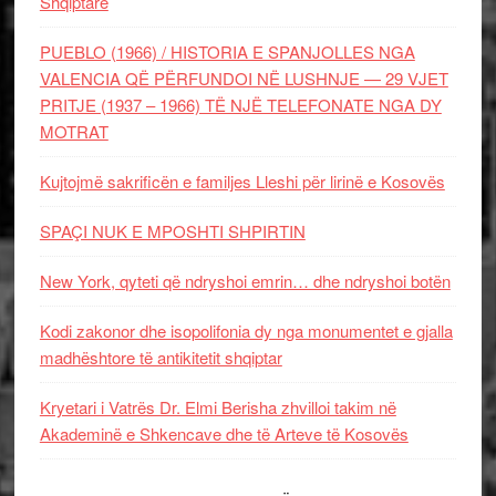
Shqiptare
PUEBLO (1966) / HISTORIA E SPANJOLLES NGA
VALENCIA QË PËRFUNDOI NË LUSHNJE — 29 VJET
PRITJE (1937 – 1966) TË NJË TELEFONATE NGA DY
MOTRAT
Kujtojmë sakrificën e familjes Lleshi për lirinë e Kosovës
SPAÇI NUK E MPOSHTI SHPIRTIN
New York, qyteti që ndryshoi emrin… dhe ndryshoi botën
Kodi zakonor dhe isopolifonia dy nga monumentet e gjalla
madhështore të antikitetit shqiptar
Kryetari i Vatrës Dr. Elmi Berisha zhvilloi takim në
Akademinë e Shkencave dhe të Arteve të Kosovës