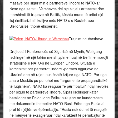
masave për sigurimin e partnerëve lindorë të NATO-s.”
Nëse nga samiti i Varshavës del një sinjal i armatimit dhe
marshimit të trupave në Balltik, kështu mund të pritet një
lloj rimilitarizimi i kufijve mës NATO-s e Rusisë, apo
Bjellorusisë, thonë ekspertët.
Trajnim në Varshavë
Drejtuesi i Konferencës së Sigurisë në Mynih, Wolfgang
Ischinger në një takim me shtypin e huaj në Berlin e mbrojti
strategjinë e NATO-s në Europën Lindore. Situata e
kërcënimit për partnerët lindorë -përmes ngjarjeve në
Ukrainë dhe në rajon nuk është krijuar nga NATO. Por nga
ana e Moskës po punohet me “argumente propagandistikë
të fuqishëm”. NATO ka reaguar “e përmbajtur” ndaj nevojës
për siguri të partnerëve lindorë. Sipas Ischinger katër
batalionet në Poloni dhe Balltik nuk janë në kundërshtim
me dokumentin themeltar NATO-Rusi. Edhe nga Rusia ai
pret të njëjtën vetëpërmbajtje. “Rusia nuk duhet të reagojë
në mënyrë të ekzagjeruar ndaj karakterit të përmbajtur të