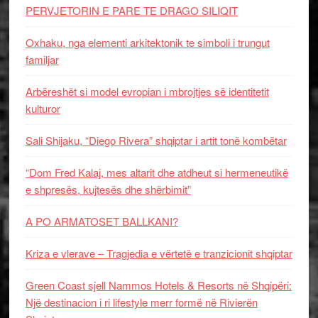
PERVJETORIN E PARE TE DRAGO SILIQIT
Oxhaku, nga elementi arkitektonik te simboli i trungut
familjar
Arbëreshët si model evropian i mbrojtjes së identitetit
kulturor
Sali Shijaku, “Diego Rivera” shqiptar i artit tonë kombëtar
“Dom Fred Kalaj, mes altarit dhe atdheut si hermeneutikë
e shpresës, kujtesës dhe shërbimit”
A PO ARMATOSET BALLKANI?
Kriza e vlerave – Tragjedia e vërtetë e tranzicionit shqiptar
Green Coast sjell Nammos Hotels & Resorts në Shqipëri:
Një destinacion i ri lifestyle merr formë në Rivierën