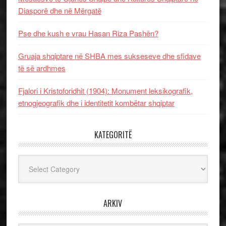
Diasporë dhe në Mërgatë
Pse dhe kush e vrau Hasan Riza Pashën?
Gruaja shqiptare në SHBA mes sukseseve dhe sfidave
të së ardhmes
Fjalori i Kristoforidhit (1904): Monument leksikografik,
etnogjeografik dhe i identitetit kombëtar shqiptar
KATEGORITË
Kategoritë
ARKIV