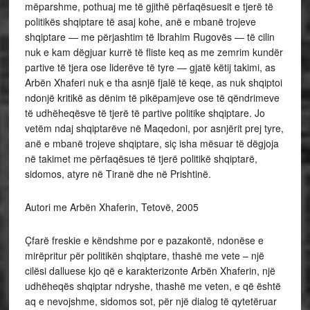
mëparshme, pothuaj me të gjithë përfaqësuesit e tjerë të
politikës shqiptare të asaj kohe, anë e mbanë trojeve
shqiptare — me përjashtim të Ibrahim Rugovës — të cilin
nuk e kam dëgjuar kurrë të fliste keq as me zemrim kundër
partive të tjera ose liderëve të tyre — gjatë këtij takimi, as
Arbën Xhaferi nuk e tha asnjë fjalë të keqe, as nuk shqiptoi
ndonjë kritikë as dënim të pikëpamjeve ose të qëndrimeve
të udhëheqësve të tjerë të partive politike shqiptare. Jo
vetëm ndaj shqiptarëve në Maqedoni, por asnjërit prej tyre,
anë e mbanë trojeve shqiptare, siç isha mësuar të dëgjoja
në takimet me përfaqësues të tjerë politikë shqiptarë,
sidomos, atyre në Tiranë dhe në Prishtinë.
Autori me Arbën Xhaferin, Tetovë, 2005
Çfarë freskie e këndshme por e pazakontë, ndonëse e
mirëpritur për politikën shqiptare, thashë me vete – një
cilësi dalluese kjo që e karakterizonte Arbën Xhaferin, një
udhëheqës shqiptar ndryshe, thashë me veten, e që është
aq e nevojshme, sidomos sot, për një dialog të qytetëruar