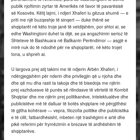
publik njoftimin zyrtar të Amerikës në favor të pavarësisë
së Kosovës. Këtij lajmi, i ndjeri Xhaferi iu gëzua shumë — e
priti me një buzqeshje të sinqert — duke thënë se
shqiptarët në këto troje janë të vetdijshëm, por shtoi ai, se
edhe Washingtoni duhet ta dijë, se pa angazhimin serioz të
Shteteve të Bashkuara në Ballkanin Perëndimor — asgjë e
mirë nuk do të ndodhë për ne shqioptarët, në këto trojet
tona, u shpreh ai.
U largova prej atij takimi me të ndjerin Arbën Xhaferi, i
ndërgjegjshëm për nderin dhe privilegjin që u njoha dhe
dhe që mu dha rasti ta takoja dhe të bisedoja me njërin
prej vazhduesve të punës së rilindasve të vërtetë të Kombit
Shqiptar dhe me njërin prej politikanëve, intelektualëve dhe
publicistëve më të dalluar të botës shqiptare në përgjithësi
të gjitha kohërave — vepra, filozofia politike dhe publicistika
e të cilit, fatbardhësisht, mbeten një trashëgimi e artë dhe
pikë referimi për frymëzimin e brezave të ardhëshëm të
shqiptarëve.