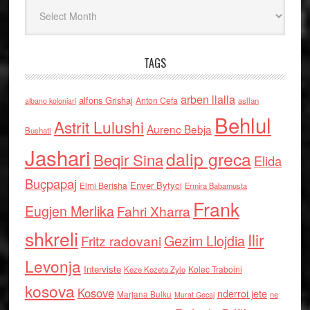
Arkiv
TAGS
arben llalla
alfons Grishaj
Anton Cefa
asllan
albano kolonjari
Behlul
Astrit Lulushi
Aurenc Bebja
Bushati
Jashari
dalip greca
Beqir Sina
Elida
Buçpapaj
Enver Bytyci
Elmi Berisha
Ermira Babamusta
Frank
Eugjen Merlika
Fahri Xharra
shkreli
Ilir
Gezim Llojdia
Fritz radovani
Levonja
Interviste
Kolec Traboini
Keze Kozeta Zylo
kosova
Kosove
nderroi jete
Marjana Bulku
ne
Murat Gecaj