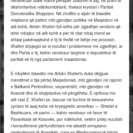
nënshkruar duke marrë përsipër zbatimin e saj, në prani të
dëshmitarëve ndërkombëtarë, theksoi kryetari i Partisë
Demokratike Shqiptare. Në zhvillim e sipër të bisedës
miqësore që patëm mbi gjendjen politike në Maqedoni në
atë kohë, Arbën Xhaferi foli edhe për zgjedhjet vendore që
ishin mbajtur në atë kohë e për të cilat mbaj mend se
shfaqi pakënaqësinë e tij të thellë në lidhje me procesin.
Xhaferi shpjegoi se si rezultat i problemeve me zgjedhjet, ai
dhe Partia e tij, kishin vendosur largimin e deputetëve të
partisë së tij nga parlamenti maqedonas.
E mbyllëm bisedën me Arbën Xhaferin duke dëgjuar
mendimet e tija përtej Maqedonisë, mbi gjendjen në rajonin
e Ballkanit Perëndimor, veçanërisht, mbi gjendjen në
Kosovë dhe të shqiptarëve në përgjithësi. E njoftova me
atë rast Z. Xhaferi se, bazuar në burime të besueshme
zyrtare të asaj kohe në kryeqytetin amerikan — Shtetet e
Bashkuara, në parim — kishin vendosur në favor të
Pavarësisë së Kosovës, por ndërkohë, vetëm pritej rezultati
i konsultimeve përfundimtare me aleatët evropiano-
perëndimorë të Amerikës, para se Washiungtoni të bënte