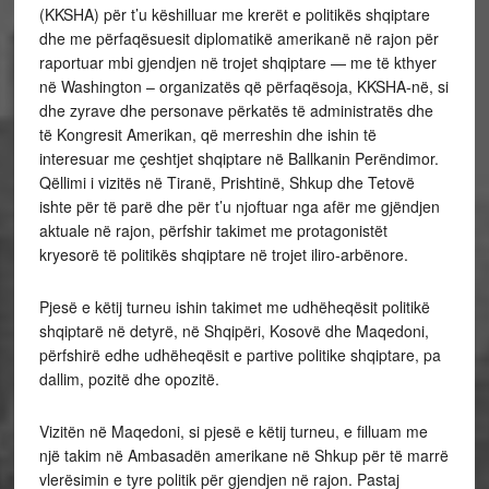
(KKSHA) për t’u këshilluar me krerët e politikës shqiptare
dhe me përfaqësuesit diplomatikë amerikanë në rajon për
raportuar mbi gjendjen në trojet shqiptare — me të kthyer
në Washington – organizatës që përfaqësoja, KKSHA-në, si
dhe zyrave dhe personave përkatës të administratës dhe
të Kongresit Amerikan, që merreshin dhe ishin të
interesuar me çeshtjet shqiptare në Ballkanin Perëndimor.
Qëllimi i vizitës në Tiranë, Prishtinë, Shkup dhe Tetovë
ishte për të parë dhe për t’u njoftuar nga afër me gjëndjen
aktuale në rajon, përfshir takimet me protagonistët
kryesorë të politikës shqiptare në trojet iliro-arbënore.
Pjesë e këtij turneu ishin takimet me udhëheqësit politikë
shqiptarë në detyrë, në Shqipëri, Kosovë dhe Maqedoni,
përfshirë edhe udhëheqësit e partive politike shqiptare, pa
dallim, pozitë dhe opozitë.
Vizitën në Maqedoni, si pjesë e këtij turneu, e filluam me
një takim në Ambasadën amerikane në Shkup për të marrë
vlerësimin e tyre politik për gjendjen në rajon. Pastaj