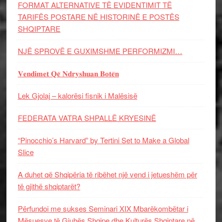
FORMAT ALTERNATIVE TË EVIDENTIMIT TË
TARIFËS POSTARE NË HISTORINË E POSTËS
SHQIPTARE
NJË SPROVË E GUXIMSHME PERFORMIZMI…
𝐕𝐞𝐧𝐝𝐢𝐦𝐞𝐭 𝐐𝐞̈ 𝐍𝐝𝐫𝐲𝐬𝐡𝐮𝐚𝐧 𝐁𝐨𝐭𝐞̈𝐧
Lek Gjolaj – kalorësi fisnik i Malësisë
FEDERATA VATRA SHPALLË KRYESINË
“Pinocchio’s Harvard” by Tertini Set to Make a Global
Slice
A duhet që Shqipëria të ribëhet një vend i jetueshëm për
të gjithë shqiptarët?
Përfundoi me sukses Seminari XIX Mbarëkombëtar i
Mësuesve të Gjuhës Shqipe dhe Kulturës Shqiptare në