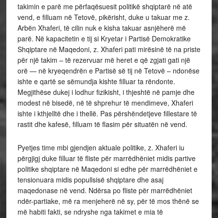
takimin e parë me përfaqësuesit politikë shqiptarë në atë
vend, e filluam në Tetovë, pikërisht, duke u takuar me z.
Arbën Xhaferi, të cilin nuk e kisha takuar asnjëherë më
parë. Në kapacitetin e tij si Kryetar i Partisë Demokratike
Shqiptare në Maqedoni, z. Xhaferi pati mirësinë të na priste
për një takim – të rezervuar më heret e që zgjati gati një
orë — në kryeqendrën e Partisë së tij në Tetovë – ndonëse
ishte e qartë se sëmundja kishte filluar ta rëndonte.
Megjithëse dukej i lodhur fizikisht, i thjeshtë në pamje dhe
modest në bisedë, në të shprehur të mendimeve, Xhaferi
ishte i kthjelltë dhe i thellë. Pas përshëndetjeve fillestare të
rastit dhe kafesë, filluam të flasim për situatën në vend.
Pyetjes time mbi gjendjen aktuale politike, z. Xhaferi iu
përgjigj duke filluar të fliste për marrëdhëniet midis partive
politike shqiptare në Maqedoni si edhe për marrëdhëniet e
tensionuara midis popullsisë shqiptare dhe asaj
maqedonase në vend. Ndërsa po fliste për marrëdhëniet
ndër-partiake, më ra menjeherë në sy, për të mos thënë se
më habiti fakti, se ndryshe nga takimet e mia të