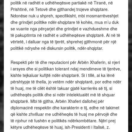
politik në radhët e udhëheqësve partiakë në Tiranë, në
Prishtinë, në Tetovë dhe gjithandej trojeve shqiptare.
Ndonëse nuk u shpreh, specifikisht, mbi mosmarrëveshjet
dhe grindjet politike ndër-shqiptare të kohës, mua m’u duk
se vuante nga përçarjet dhe grindjet e vazhdueshme dhe
të pakuptimta në radhët e udhëheqësve shqiptarë. Ai në të
vërtetë, i dalluar nga të tjerët, shprehej gjithmonë për një
politikë ndryshe në diskursin politik, ndër-shqiptar.
Respekti për të dhe reputacioni për Arbën Xhaferin, si njeri
i arsyes dhe si politikan tolerant ndaj mendimeve të tjerëve,
kishte tejkaluar kufijtë ndër-shqiptarë. Si i tillë, ai ka lënë
përshtypje të thella, jo vetëm ndër shqiptarë, por edhe ndër
të huaj, me të cilët është takuar gjatë karrierës së tij, si
udhëheqës politik dhe si ndër intelektualët më të shquar
shqiptarë. Mbi të gjitha, Arbën Xhaferi dallohej për
diplomacinë respektin dhe karakterin e tij, edhe në takimet
që kishte zhvilluar me udhëheqës të huaj me përvojë dhe
të njohur në fushën e politikës ndërkombëtare. Njëri prej
këtyre udhëheqësve të huaj, ish-Presidenti i Italisë, z.