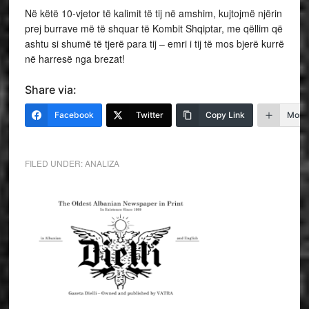
Në këtë 10-vjetor të kalimit të tij në amshim, kujtojmë njërin
prej burrave më të shquar të Kombit Shqiptar, me qëllim që
ashtu si shumë të tjerë para tij – emri i tij të mos bjerë kurrë
në harresë nga brezat!
Share via:
Facebook
Twitter
Copy Link
More
FILED UNDER:
ANALIZA