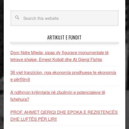
ARTIKUJT E FUNDIT
Dom Ndre Mjeda, sipas dy figurave monumentale të
letrave shqipe, Ernest Koliqit dhe At Gjergj Fishta
36 vjet tranzicion, nga ekonomia prodhuese te ekonomia
e përfitimit
A ndihmon krijimtaria në zbulimin e potencialeve të
fshehura?
PROF. AHMET QERIQI DHE EPOKA E REZISTENCЁS
DHE LUFTЁS PЁR LIRI!