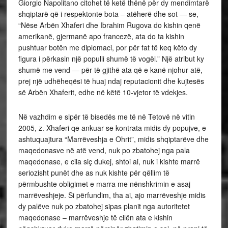
Giorgio Napolitano citohet të ketë thënë për dy mendimtarë
shqiptarë që i respektonte bota – atëherë dhe sot — se,
“Nëse Arbën Xhaferi dhe Ibrahim Rugova do kishin qenë
amerikanë, gjermanë apo francezë, ata do ta kishin
pushtuar botën me diplomaci, por për fat të keq këto dy
figura i përkasin një populli shumë të vogël.” Një atribut ky
shumë me vend — për të gjithë ata që e kanë njohur atë,
prej një udhëheqësi të huaj ndaj reputacionit dhe kujtesës
së Arbën Xhaferit, edhe në këtë 10-vjetor të vdekjes.
Në vazhdim e sipër të bisedës me të në Tetovë në vitin
2005, z. Xhaferi qe ankuar se kontrata midis dy popujve, e
ashtuquajtura “Marrëveshja e Ohrit”, midis shqiptarëve dhe
maqedonasve në atë vend, nuk po zbatohej nga pala
maqedonase, e cila siç dukej, shtoi ai, nuk i kishte marrë
seriozisht punët dhe as nuk kishte për qëllim të
përmbushte obligimet e marra me nënshkrimin e asaj
marrëveshjeje. Si përfundim, tha ai, ajo marrëveshje midis
dy palëve nuk po zbatohej sipas planit nga autoritetet
maqedonase – marrëveshje të cilën ata e kishin