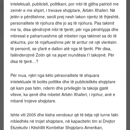
intelektuali, publicisti, politikani, por mbi të gjitha patrioti me
zemër e me shpirt, i trevave shqiptare, Arbën Xhaferi. Në
jetën e përditshme, secili prej nesh takon njerëz të thjeshtë,
personalitete të njohura dhe jo aq të njohura. Pas takimit
me ta, disa qëndrojnë mbi të tjerët, për nga përshtypja dhe
mbresat e paharrueshme që mbeten nga takimet sa do të
shkurtra, por të mjaftueshme për të arritur në një vlerësim
të personit, se çfarë e dallon atë nga të tjerët. Për disa,
falënderojmë Zotin që na jepet mundësia t’i takojmë. Për
disa të tjerë…?
Për mua, njëri nga këto përsonalitete të shquara
intelektuale të botës politike dhe të publicistikës shqiptare
që kam pas fatin, nderin dhe privilegjin ta takoja gjatë
viteve, ka qenë dhe mbetet Arbën Xhaferi, i njohur, anë e
mbanë trojeve shqiptare.
Ishte viti 2005 dhe kisha vendosur që të bëja një turne fakt-
mbledhës në trojet shqiptare, në kapacitetin tim si Drejtor
Ekzekutiv i Këshillit Kombëtar Shqiptaro-Amerikan,