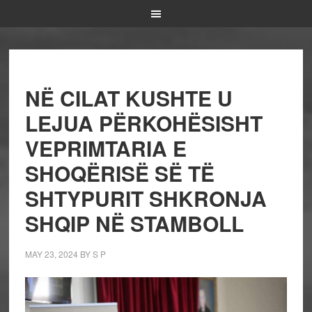
NË CILAT KUSHTE U
LEJUA PËRKOHËSISHT
VEPRIMTARIA E
SHOQËRISË SË TË
SHTYPURIT SHKRONJA
SHQIP NË STAMBOLL
MAY 23, 2024
BY
S P