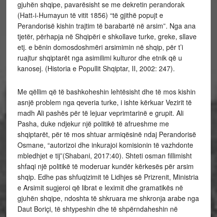
gjuhën shqipe, pavarësisht se me dekretin perandorak
(Hatt-i-Humayun të vitit 1856) “të gjithë popujt e
Perandorisë kishin trajtim të barabartë në arsim”. Nga ana
tjetër, përhapja në Shqipëri e shkollave turke, greke, sllave
etj. e bënin domosdoshmëri arsimimin në shqip, për t’i
ruajtur shqiptarët nga asimilimi kulturor dhe etnik që u
kanosej. (Historia e Popullit Shqiptar, II, 2002: 247).
Me qëllim që të bashkoheshin lehtësisht dhe të mos kishin
asnjë problem nga qeveria turke, i ishte kërkuar Vezirit të
madh Ali pashës për të lejuar veprimtarinë e grupit. Ali
Pasha, duke ndjekur një politikë të afrueshme me
shqiptarët, për të mos shtuar armiqësinë ndaj Perandorisë
Osmane, “autorizoi dhe inkurajoi komisionin të vazhdonte
mbledhjet e tij”(Shabani, 2017:40). Shteti osman fillimisht
shfaqi një politikë të moderuar kundër kërkesës për arsim
shqip. Edhe pas shfuqizimit të Lidhjes së Prizrenit, Ministria
e Arsimit sugjeroi që librat e leximit dhe gramatikës në
gjuhën shqipe, ndoshta të shkruara me shkronja arabe nga
Daut Boriçi, të shtypeshin dhe të shpërndaheshin në