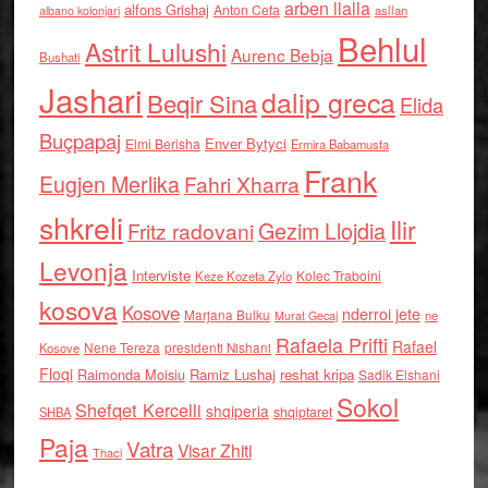
arben llalla
alfons Grishaj
Anton Cefa
asllan
albano kolonjari
Behlul
Astrit Lulushi
Aurenc Bebja
Bushati
Jashari
dalip greca
Beqir Sina
Elida
Buçpapaj
Enver Bytyci
Elmi Berisha
Ermira Babamusta
Frank
Eugjen Merlika
Fahri Xharra
shkreli
Ilir
Gezim Llojdia
Fritz radovani
Levonja
Interviste
Kolec Traboini
Keze Kozeta Zylo
kosova
Kosove
nderroi jete
Marjana Bulku
ne
Murat Gecaj
Rafaela Prifti
Rafael
Nene Tereza
Kosove
presidenti Nishani
Floqi
Raimonda Moisiu
Ramiz Lushaj
reshat kripa
Sadik Elshani
Sokol
Shefqet Kercelli
shqiperia
shqiptaret
SHBA
Paja
Vatra
Visar Zhiti
Thaci