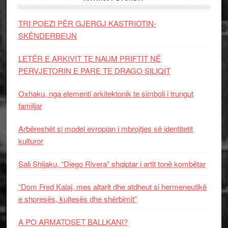
TRI POEZI PËR GJERGJ KASTRIOTIN-
SKËNDERBEUN
LETËR E ARKIVIT TE NAUM PRIFTIT NË
PERVJETORIN E PARE TE DRAGO SILIQIT
Oxhaku, nga elementi arkitektonik te simboli i trungut
familjar
Arbëreshët si model evropian i mbrojtjes së identitetit
kulturor
Sali Shijaku, “Diego Rivera” shqiptar i artit tonë kombëtar
“Dom Fred Kalaj, mes altarit dhe atdheut si hermeneutikë
e shpresës, kujtesës dhe shërbimit”
A PO ARMATOSET BALLKANI?