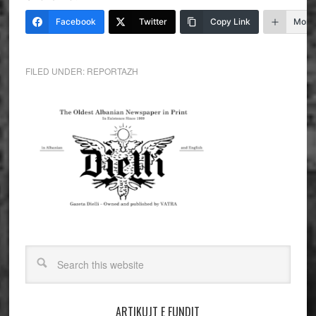
Facebook
Twitter
Copy Link
More
FILED UNDER:
REPORTAZH
ARTIKUJT E FUNDIT