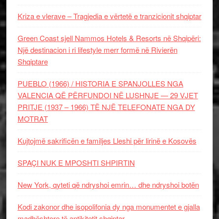
Kriza e vlerave – Tragjedia e vërtetë e tranzicionit shqiptar
Green Coast sjell Nammos Hotels & Resorts në Shqipëri:
Një destinacion i ri lifestyle merr formë në Rivierën
Shqiptare
PUEBLO (1966) / HISTORIA E SPANJOLLES NGA
VALENCIA QË PËRFUNDOI NË LUSHNJE — 29 VJET
PRITJE (1937 – 1966) TË NJË TELEFONATE NGA DY
MOTRAT
Kujtojmë sakrificën e familjes Lleshi për lirinë e Kosovës
SPAÇI NUK E MPOSHTI SHPIRTIN
New York, qyteti që ndryshoi emrin… dhe ndryshoi botën
Kodi zakonor dhe isopolifonia dy nga monumentet e gjalla
madhështore të antikitetit shqiptar