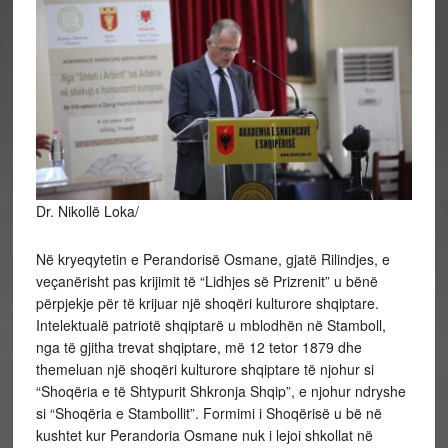
Dr. Nikollë Loka/
Në kryeqytetin e Perandorisë Osmane, gjatë Rilindjes, e
veçanërisht pas krijimit të “Lidhjes së Prizrenit” u bënë
përpjekje për të krijuar një shoqëri kulturore shqiptare.
Intelektualë patriotë shqiptarë u mblodhën në Stamboll,
nga të gjitha trevat shqiptare, më 12 tetor 1879 dhe
themeluan një shoqëri kulturore shqiptare të njohur si
“Shoqëria e të Shtypurit
Shkronja Shqip”, e njohur ndryshe
si “Shoqëria e Stambollit”. Formimi i Shoqërisë u bë në
kushtet kur Perandoria Osmane nuk i lejoi shkollat në