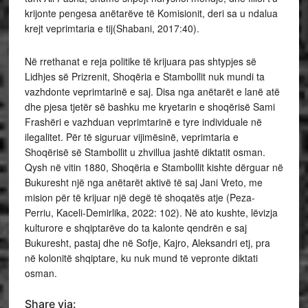
krijonte pengesa anëtarëve të Komisionit, deri sa u ndalua
krejt veprimtaria e tij(Shabani, 2017:40).
Në rrethanat e reja politike të krijuara pas shtypjes së
Lidhjes së Prizrenit, Shoqëria e Stambollit nuk mundi ta
vazhdonte veprimtarinë e saj. Disa nga anëtarët e lanë atë
dhe pjesa tjetër së bashku me kryetarin e shoqërisë Sami
Frashëri e vazhduan veprimtarinë e tyre individuale në
ilegalitet. Për të siguruar vijimësinë, veprimtaria e
Shoqërisë së Stambollit u zhvillua jashtë diktatit osman.
Qysh në vitin 1880, Shoqëria e Stambollit kishte dërguar në
Bukuresht një nga anëtarët aktivë të saj Jani Vreto, me
mision për të krijuar një degë të shoqatës atje (Peza-
Perriu, Kaceli-Demirlika, 2022: 102). Në ato kushte, lëvizja
kulturore e shqiptarëve do ta kalonte qendrën e saj
Bukuresht, pastaj dhe në Sofje, Kajro, Aleksandri etj, pra
në kolonitë shqiptare, ku nuk mund të vepronte diktati
osman.
Share via: