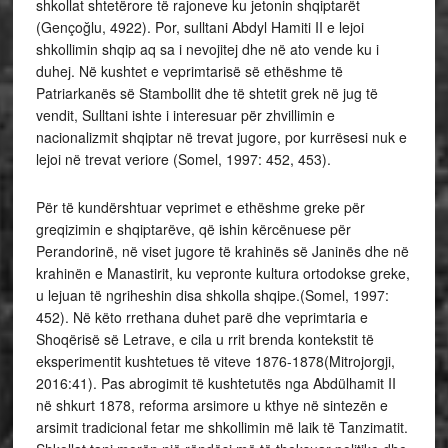
shkollat shtetërore të rajoneve ku jetonin shqiptarët
(Gençoğlu, 4922). Por, sulltani Abdyl Hamiti II e lejoi
shkollimin shqip aq sa i nevojitej dhe në ato vende ku i
duhej. Në kushtet e veprimtarisë së ethëshme të
Patriarkanës së Stambollit dhe të shtetit grek në jug të
vendit, Sulltani ishte i interesuar për zhvillimin e
nacionalizmit shqiptar në trevat jugore, por kurrësesi nuk e
lejoi në trevat veriore (Somel, 1997: 452, 453).
Për të kundërshtuar veprimet e ethëshme greke për
greqizimin e shqiptarëve, që ishin kërcënuese për
Perandorinë, në viset jugore të krahinës së Janinës dhe në
krahinën e Manastirit, ku vepronte kultura ortodokse greke,
u lejuan të ngriheshin disa shkolla shqipe.(Somel, 1997:
452). Në këto rrethana duhet parë dhe veprimtaria e
Shoqërisë së Letrave, e cila u rrit brenda kontekstit të
eksperimentit kushtetues të viteve 1876-1878(Mitrojorgji,
2016:41). Pas abrogimit të kushtetutës nga Abdülhamit II
në shkurt 1878, reforma arsimore u kthye në sintezën e
arsimit tradicional fetar me shkollimin më laik të Tanzimatit.