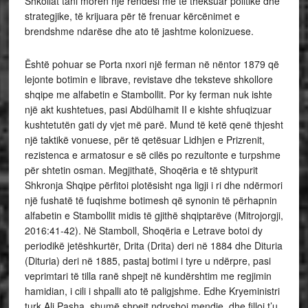
Shkollat tani morën një rëndësi më të theksuar politike dhe
strategjike, të krijuara për të frenuar kërcënimet e
brendshme ndarëse dhe ato të jashtme kolonizuese.
Është pohuar se Porta nxori një ferman në nëntor 1879 që
lejonte botimin e librave, revistave dhe teksteve shkollore
shqipe me alfabetin e Stambollit. Por ky ferman nuk ishte
një akt kushtetues, pasi Abdülhamit II e kishte shfuqizuar
kushtetutën gati dy vjet më parë. Mund të ketë qenë thjesht
një taktikë vonuese, për të qetësuar Lidhjen e Prizrenit,
rezistenca e armatosur e së cilës po rezultonte e turpshme
për shtetin osman. Megjithatë, Shoqëria e të shtypurit
Shkronja Shqipe përfitoi plotësisht nga ligji i ri dhe ndërmori
një fushatë të fuqishme botimesh që synonin të përhapnin
alfabetin e Stambollit midis të gjithë shqiptarëve (Mitrojorgji,
2016:41-42). Në Stamboll, Shoqëria e Letrave botoi dy
periodikë jetëshkurtër, Drita (Drita) deri në 1884 dhe Dituria
(Dituria) deri në 1885, pastaj botimi i tyre u ndërpre, pasi
veprimtari të tilla ranë shpejt në kundërshtim me regjimin
hamidian, i cili i shpalli ato të paligjshme. Edhe Kryeministri
turk Ali Pasha, shumë shpejt ndryshoi mendje, dhe filloi t’u