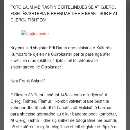
FOTO LAJM ME RASTIN E DITËLINDJES SË AT GJERGJ
FISHTËS/SHTEPIA E RRENUAR DHE E BRAKTISUR E AT
GJERGJ FISHTES/
Kryeministri shqiptar Edi Rama dhe ministrja e Kulturës,
Kumbaro të djelën në GJirokastër për të parë nga afër
zhvillimin e projektit të, “rijetëzimit të shtëpive të
shkrimtarëve në Gjirokastër”.
Nga Frank Shkreli/
E Diela e 23 Tetorit shënoi 145-vjetorin e lindjes së At
Gjergj Fishtës. Flamuri i kombit valvitet pranë bustit të
vetmuar dhe të autorit të Lahutës së Malcisë të harruar,
para shtëpisë gërmadhë ku dikur banonte poeti kombëtar,
At Gjergj Fishta – dhe siç shihet në fotografinë më poshtë,
në shkatërrim e sipër. Megjithse shteti shqiptar shtëpinë e