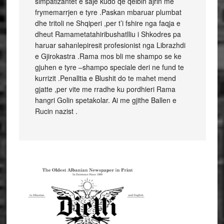
simpatizantet e saje kudo qe qelbin ajrin me
frymemarrjen e tyre .Paskan mbaruar plumbat
dhe tritoli ne Shqiperi ,per t’i fshire nga faqja e
dheut Ramametatahiribushatlliu i Shkodres pa
haruar sahanlepiresit profesionist nga Librazhdi
e Gjirokastra .Rama mos bli me shampo se ke
gjuhen e tyre –shampo speciale deri ne fund te
kurrizit .Penalltia e Blushit do te mahet mend
gjatte ,per vite me rradhe ku pordhieri Rama
hangri Golin spetakolar. Ai me gjithe Ballen e
Rucin nazist .