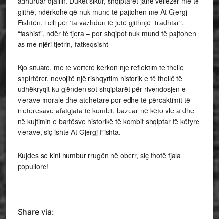
adhuruar djallin. Duket sikur, shqiptarët janë vëllëzër me të
gjithë, ndërkohë që nuk mund të pajtohen me At Gjergj
Fishtën, i cili për ‘ta vazhdon të jetë gjithnjë “tradhtar”,
“fashist”, ndër të tjera – por shqipot nuk mund të pajtohen
as me njëri tjetrin, fatkeqsisht.
Kjo situatë, me të vërtetë kërkon një reflektim të thellë
shpirtëror, nevojitë një rishqyrtim historik e të thellë të
udhëkryqit ku gjënden sot shqiptarët për rivendosjen e
vlerave morale dhe atdhetare por edhe të përcaktimit të
ineteresave afatgjata të kombit, bazuar në këto vlera dhe
në kujtimin e bartësve historikë të kombit shqiptar të këtyre
vlerave, siç ishte At Gjergj Fishta.
Kujdes se kini humbur rrugën në oborr, siç thotë fjala
popullore!
Share via: