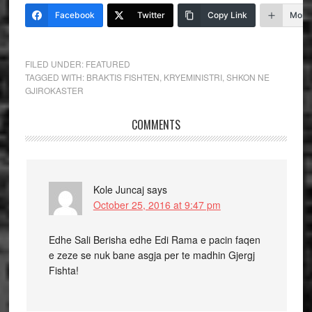
Facebook
Twitter
Copy Link
More
FILED UNDER:
FEATURED
TAGGED WITH:
BRAKTIS FISHTEN
,
KRYEMINISTRI
,
SHKON NE
GJIROKASTER
COMMENTS
Kole Juncaj
says
October 25, 2016 at 9:47 pm
Edhe Sali Berisha edhe Edi Rama e pacin faqen
e zeze se nuk bane asgja per te madhin Gjergj
Fishta!