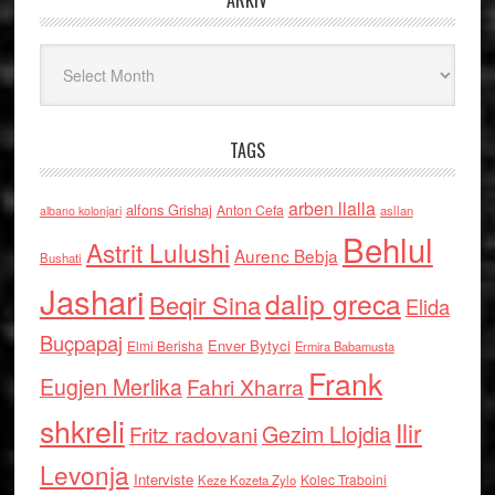
ARKIV
Arkiv
TAGS
arben llalla
alfons Grishaj
Anton Cefa
asllan
albano kolonjari
Behlul
Astrit Lulushi
Aurenc Bebja
Bushati
Jashari
dalip greca
Beqir Sina
Elida
Buçpapaj
Enver Bytyci
Elmi Berisha
Ermira Babamusta
Frank
Eugjen Merlika
Fahri Xharra
shkreli
Ilir
Gezim Llojdia
Fritz radovani
Levonja
Interviste
Kolec Traboini
Keze Kozeta Zylo