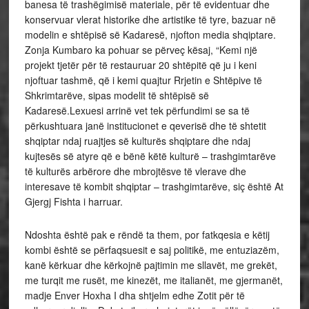
banesa të trashëgimisë materiale, për të evidentuar dhe
konservuar vlerat historike dhe artistike të tyre, bazuar në
modelin e shtëpisë së Kadaresë, njofton media shqiptare.
Zonja Kumbaro ka pohuar se përveç kësaj, “Kemi një
projekt tjetër për të restauruar 20 shtëpitë që ju i keni
njoftuar tashmë, që i kemi quajtur Rrjetin e Shtëpive të
Shkrimtarëve, sipas modelit të shtëpisë së
Kadaresë.Lexuesi arrinë vet tek përfundimi se sa të
përkushtuara janë institucionet e qeverisë dhe të shtetit
shqiptar ndaj ruajtjes së kulturës shqiptare dhe ndaj
kujtesës së atyre që e bënë këtë kulturë – trashgimtarëve
të kulturës arbërore dhe mbrojtësve të vlerave dhe
interesave të kombit shqiptar – trashgimtarëve, siç është At
Gjergj Fishta i harruar.
Ndoshta është pak e rëndë ta them, por fatkqesia e këtij
kombi është se përfaqsuesit e saj politikë, me entuziazëm,
kanë kërkuar dhe kërkojnë pajtimin me sllavët, me grekët,
me turqit me rusët, me kinezët, me italianët, me gjermanët,
madje Enver Hoxha I dha shtjelm edhe Zotit për të