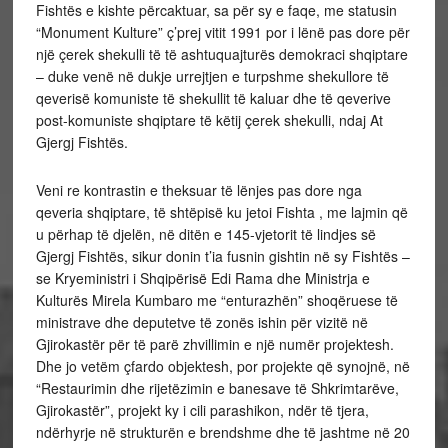
Fishtës e kishte përcaktuar, sa për sy e faqe, me statusin
“Monument Kulture” ç’prej vitit 1991 por i lënë pas dore për
një çerek shekulli të të ashtuquajturës demokraci shqiptare
– duke venë në dukje urrejtjen e turpshme shekullore të
qeverisë komuniste të shekullit të kaluar dhe të qeverive
post-komuniste shqiptare të këtij çerek shekulli, ndaj At
Gjergj Fishtës.
Veni re kontrastin e theksuar të lënjes pas dore nga
qeveria shqiptare, të shtëpisë ku jetoi Fishta , me lajmin që
u përhap të djelën, në ditën e 145-vjetorit të lindjes së
Gjergj Fishtës, sikur donin t’ia fusnin gishtin në sy Fishtës –
se Kryeministri i Shqipërisë Edi Rama dhe Ministrja e
Kulturës Mirela Kumbaro me “enturazhën” shoqëruese të
ministrave dhe deputetve të zonës ishin për vizitë në
Gjirokastër për të parë zhvillimin e një numër projektesh.
Dhe jo vetëm çfardo objektesh, por projekte që synojnë, në
“Restaurimin dhe rijetëzimin e banesave të Shkrimtarëve,
Gjirokastër”, projekt ky i cili parashikon, ndër të tjera,
ndërhyrje në strukturën e brendshme dhe të jashtme në 20