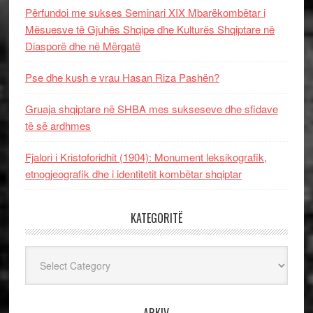
Përfundoi me sukses Seminari XIX Mbarëkombëtar i
Mësuesve të Gjuhës Shqipe dhe Kulturës Shqiptare në
Diasporë dhe në Mërgatë
Pse dhe kush e vrau Hasan Riza Pashën?
Gruaja shqiptare në SHBA mes sukseseve dhe sfidave
të së ardhmes
Fjalori i Kristoforidhit (1904): Monument leksikografik,
etnogjeografik dhe i identitetit kombëtar shqiptar
KATEGORITË
Kategoritë