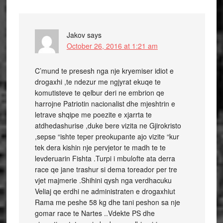
Jakov
says
October 26, 2016 at 1:21 am
C’mund te presesh nga nje kryemiser idiot e
drogaxhi ,te ndezur me ngjyrat ekuqe te
komutisteve te qelbur deri ne embrion qe
harrojne Patriotin nacionalist dhe mjeshtrin e
letrave shqipe me poezite e xjarrta te
atdhedashurise ,duke bere vizita ne Gjirokristo
,sepse “ishte teper preokupante ajo vizite “kur
tek dera kishin nje pervjetor te madh te te
levderuarin Fishta .Turpi i mbulofte ata derra
race qe jane trashur si dema toreador per tre
vjet majmerie .Shihini qysh nga verdhacuku
Veliaj qe erdhi ne administraten e drogaxhiut
Rama me peshe 58 kg dhe tani peshon sa nje
gomar race te Nartes ..Vdekte PS dhe