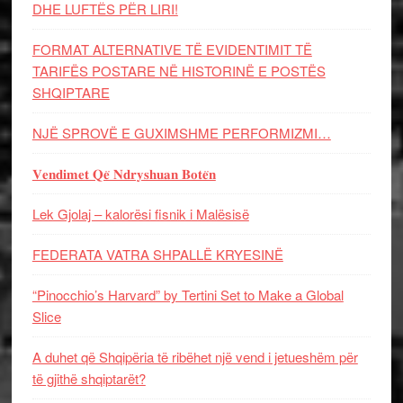
DHE LUFTЁS PЁR LIRI!
FORMAT ALTERNATIVE TË EVIDENTIMIT TË
TARIFËS POSTARE NË HISTORINË E POSTËS
SHQIPTARE
NJË SPROVË E GUXIMSHME PERFORMIZMI…
𝐕𝐞𝐧𝐝𝐢𝐦𝐞𝐭 𝐐𝐞̈ 𝐍𝐝𝐫𝐲𝐬𝐡𝐮𝐚𝐧 𝐁𝐨𝐭𝐞̈𝐧
Lek Gjolaj – kalorësi fisnik i Malësisë
FEDERATA VATRA SHPALLË KRYESINË
“Pinocchio’s Harvard” by Tertini Set to Make a Global
Slice
A duhet që Shqipëria të ribëhet një vend i jetueshëm për
të gjithë shqiptarët?