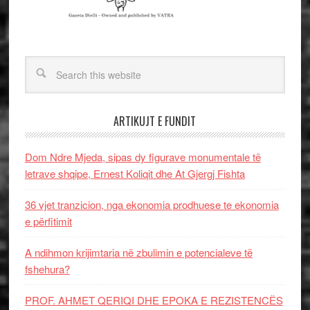
ARTIKUJT E FUNDIT
Dom Ndre Mjeda, sipas dy figurave monumentale të
letrave shqipe, Ernest Koliqit dhe At Gjergj Fishta
36 vjet tranzicion, nga ekonomia prodhuese te ekonomia
e përfitimit
A ndihmon krijimtaria në zbulimin e potencialeve të
fshehura?
PROF. AHMET QERIQI DHE EPOKA E REZISTENCЁS