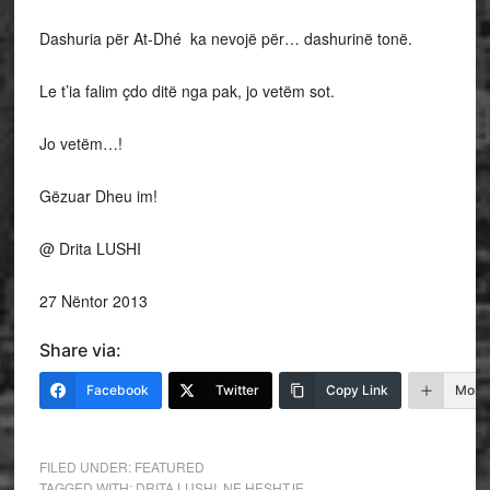
Dashuria për At-Dhé ka nevojë për… dashurinë tonë.
Le t’ia falim çdo ditë nga pak, jo vetëm sot.
Jo vetëm…!
Gëzuar Dheu im!
@ Drita LUSHI
27 Nëntor 2013
Share via:
Facebook
Twitter
Copy Link
More
FILED UNDER:
FEATURED
TAGGED WITH:
DRITA LUSHI
,
NE HESHTJE