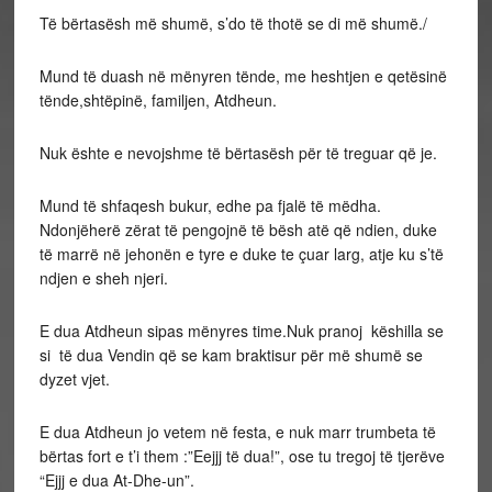
Të bërtasësh më shumë, s’do të thotë se di më shumë./
Mund të duash në mënyren tënde, me heshtjen e qetësinë
tënde,shtëpinë, familjen, Atdheun.
Nuk ështe e nevojshme të bërtasësh për të treguar që je.
Mund të shfaqesh bukur, edhe pa fjalë të mëdha.
Ndonjëherë zërat të pengojnë të bësh atë që ndien, duke
të marrë në jehonën e tyre e duke te çuar larg, atje ku s’të
ndjen e sheh njeri.
E dua Atdheun sipas mënyres time.Nuk pranoj këshilla se
si të dua Vendin që se kam braktisur për më shumë se
dyzet vjet.
E dua Atdheun jo vetem në festa, e nuk marr trumbeta të
bërtas fort e t’i them :”Eejjj të dua!”, ose tu tregoj të tjerëve
“Ejjj e dua At-Dhe-un”.