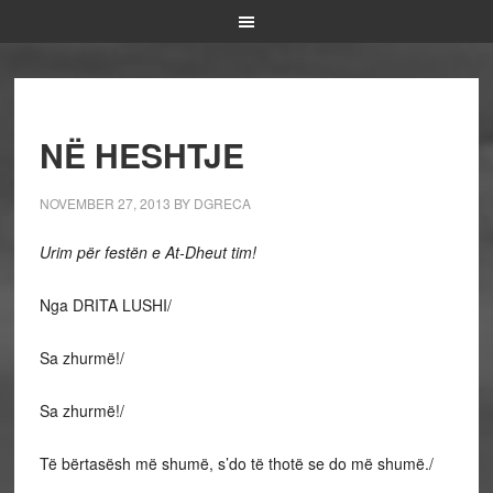
NË HESHTJE
NOVEMBER 27, 2013
BY
DGRECA
Urim për festën e At-Dheut tim!
Nga DRITA LUSHI/
Sa zhurmë!/
Sa zhurmë!/
Të bërtasësh më shumë, s’do të thotë se do më shumë./