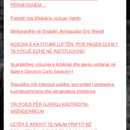
PËRHERSHËM…
Patriotë nga Shqipëria vizituan Vatrën
Mirëseardhje në Shqipëri, Ambasador Eric Wendt
KOSOVA E KA FITUAR LUFTËN, POR PAQEN DUHET
TA FITOJË EDHE NË INSTITUCIONE!
Scanderbeg, mburoja e Arbërisë dhe gjeniu ushtarak në
faqet e Giovanni Carlo Saraceni-t
Republika mbi interesat politike: sovraniteti i qytetarëve,
kushtetutshmëria dhe përgjegjësia shtetërore
TRI POEZI PËR GJERGJ KASTRIOTIN-
SKËNDERBEUN
LETËR E ARKIVIT TE NAUM PRIFTIT NË