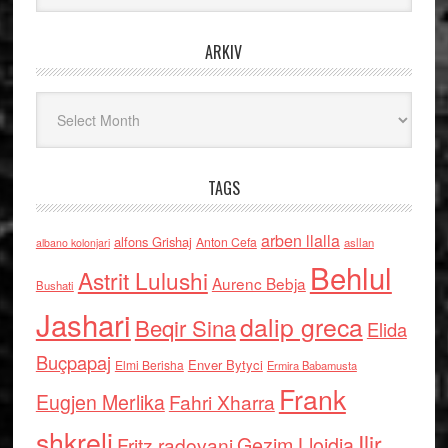
ARKIV
Arkiv
TAGS
arben llalla
alfons Grishaj
Anton Cefa
asllan
albano kolonjari
Behlul
Astrit Lulushi
Aurenc Bebja
Bushati
Jashari
dalip greca
Beqir Sina
Elida
Buçpapaj
Enver Bytyci
Elmi Berisha
Ermira Babamusta
Frank
Eugjen Merlika
Fahri Xharra
shkreli
Ilir
Gezim Llojdia
Fritz radovani