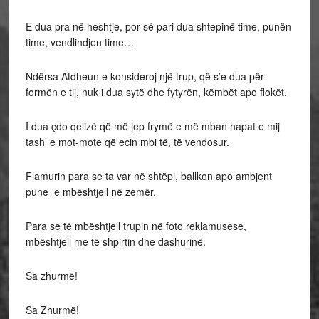
E dua pra në heshtje, por së pari dua shtepinë time, punën
time, vendlindjen time…
Ndërsa Atdheun e konsideroj një trup, që s’e dua për
formën e tij, nuk i dua sytë dhe fytyrën, këmbët apo flokët.
I dua çdo qelizë që më jep frymë e më mban hapat e mij
tash’ e mot-mote që ecin mbi të, të vendosur.
Flamurin para se ta var në shtëpi, ballkon apo ambjent
pune e mbështjell në zemër.
Para se të mbështjell trupin në foto reklamusese,
mbështjell me të shpirtin dhe dashurinë.
Sa zhurmë!
Sa Zhurmë!