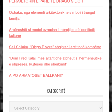
PERVJETORIN E PARE TE DRAGO SILIQIT
Oxhaku, nga elementi arkitektonik te simboli i trungut
familjar
Arbëreshët si model evropian i mbrojtjes së identitetit
kulturor
Sali Shijaku, “Diego Rivera” shqiptar i artit tonë kombëtar
“Dom Fred Kalaj, mes altarit dhe atdheut si hermeneutikë
e shpresës, kujtesës dhe shërbimit”
A PO ARMATOSET BALLKANI?
KATEGORITË
Kategoritë