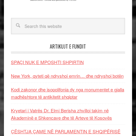
ARTIKUJT E FUNDIT
SPAÇI NUK E MPOSHTI SHPIRTIN
New York, qyteti që ndryshoi emrin… dhe ndryshoi botën
Kodi zakonor dhe isopolifonia dy nga monumentet e gjalla
madhështore të antikitetit shqiptar
Kryetari i Vatrës Dr. Elmi Berisha zhvilloi takim në
Akademinë e Shkencave dhe të Arteve të Kosovës
ÇËSHTJA ÇAME NË PARLAMENTIN E SHQIPËRISË