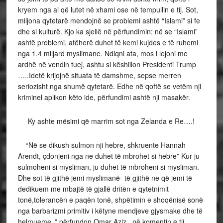
kryem nga ai që lutet në xhami ose në tempullin e tij. Sot,
miljona qytetarë mendojnë se problemi ashtë “Islami” si fe
dhe si kulturë. Kjo ka sjellë në përfundimin: në se “Islami”
ashtë problemi, atëherë duhet të kemi kujdes e të ruhemi
nga 1.4 miljard myslimane. Ndiqni ata, mos i lejoni me
ardhë në vendin tuej, ashtu si këshillon Presidenti Trump
…..Idetë krijojnë situata të damshme, sepse merren
seriozisht nga shumë qytetarë. Edhe në qoftë se vetëm nji
kriminel aplikon këto ide, përfundimi ashtë nji masakër.
Ky ashte mësimi që marrim sot nga Zelanda e Re….!
“Në se dikush sulmon nji hebre, shkruente Hannah
Arendt, çdonjeni nga ne duhet të mbrohet si hebre” Kur ju
sulmoheni si mysliman, ju duhet të mbroheni si mysliman.
Dhe sot të gjithë jemi myslimanë- të gjithë ne që jemi të
dedikuem me mbajtë të gjallë dritën e qytetnimit
tonë,tolerancën e paqën tonë, shpëtimin e shoqënisë sonë
nga barbarizmi primitiv i këtyne mendjeve gjysmake dhe të
helmueme .” përfundon Omar Aziz., në komentin e tij.