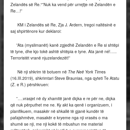
Zelandës së Re.“”Nuk ka vend për urrejtje në Zelandën e
Re…!”
KM i Zelandës së Re, Zja J. Ardern, tregoi naltësinë e
saj shpirtënore kur deklaroi:
”Ata (myslimanët) kanë zgjedhë Zelandën e Re si shtëpi
të tyne, dhe kjo tokë ashtë shtëpia e tyne. Ata janë né!…..
Terroristët vranë njuzelandezët!”
Në nji shkrim të botuem në
The Neë York Tim
es
(16.III.2019), shkrimtari Steve Braunias, nga qyteti Te Atatu
(Z. e R.) përshkruen:
”….vrasjet në dy xhamitë janë diçka e re për ne, diçka
që nuk përputhet me ne. Ky akt ka qenë i organizuem, i
planifikuem, masakër në shkallë të gjanë kundër të
pafajshmëve, masakër e kryeme nga nji vrasës o ma
shumë se nji, me nji kokë të mbushun me material