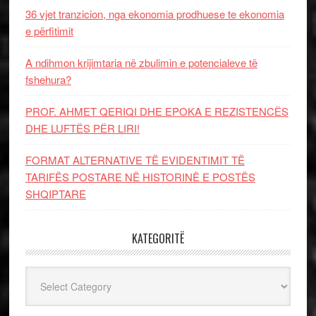
36 vjet tranzicion, nga ekonomia prodhuese te ekonomia
e përfitimit
A ndihmon krijimtaria në zbulimin e potencialeve të
fshehura?
PROF. AHMET QERIQI DHE EPOKA E REZISTENCЁS
DHE LUFTЁS PЁR LIRI!
FORMAT ALTERNATIVE TË EVIDENTIMIT TË
TARIFËS POSTARE NË HISTORINË E POSTËS
SHQIPTARE
KATEGORITË
Kategoritë