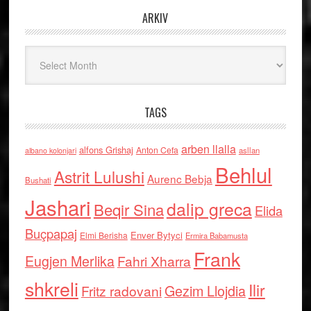
ARKIV
Arkiv
TAGS
arben llalla
alfons Grishaj
Anton Cefa
asllan
albano kolonjari
Behlul
Astrit Lulushi
Aurenc Bebja
Bushati
Jashari
dalip greca
Beqir Sina
Elida
Buçpapaj
Enver Bytyci
Elmi Berisha
Ermira Babamusta
Frank
Eugjen Merlika
Fahri Xharra
shkreli
Ilir
Gezim Llojdia
Fritz radovani