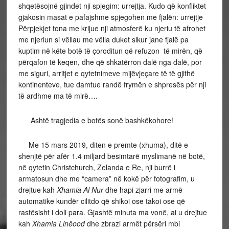
shqetësojnë gjindet nji spjegim: urrejtja. Kudo që konfliktet
gjakosin masat e pafajshme spjegohen me fjalën: urrejtje
Përpjekjet tona me krijue nji atmosferë ku njeriu të afrohet
me njeriun si vëllau me vëlla duket sikur jane fjalë pa
kuptim në këte botë të çoroditun që refuzon të mirën, që
përqafon të keqen, dhe që shkatërron dalë nga dalë, por
me siguri, arritjet e qytetnimeve mijëvjeçare të të gjithë
kontinenteve, tue damtue randë frymën e shpresës për nji
të ardhme ma të mirë….
Ashtë tragjedia e botës sonë bashkëkohore!
Me 15 mars 2019, diten e premte (xhuma), ditë e
shenjtë për afër 1.4 miljard besimtarë myslimanë në botë,
në qytetin Christchurch, Zelanda e Re, nji burrë i
armatosun dhe me “camera” në kokë për fotografim, u
drejtue kah
Xhamia Al Nur
dhe hapi zjarri me armë
automatike kundër cilitdo që shikoi ose takoi ose që
rastësisht i doli para. Gjashtë minuta ma vonë, ai u drejtue
kah
Xhamia Linëood
dhe zbrazi armët përsëri mbi