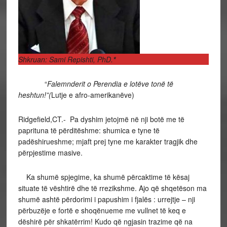
Shkruan: Sami Repishti, PhD.
*
“
Falemnderit o Perendia e lotëve tonë të
heshtun!”(
Lutje e afro-amerikanëve)
Ridgefield,CT.- Pa dyshim jetojmë në nji botë me të
paprituna të përditëshme: shumica e tyne të
padëshirueshme; mjaft prej tyne me karakter tragjik dhe
përpjestime masive.
Ka shumë spjegime, ka shumë përcaktime të kësaj
situate të vështirë dhe të rrezikshme. Ajo që shqetëson ma
shumë ashtë përdorimi i papushim i fjalës : urrejtje – nji
përbuzëje e fortë e shoqënueme me vullnet të keq e
dëshirë për shkatërrim! Kudo që ngjasin trazime që na