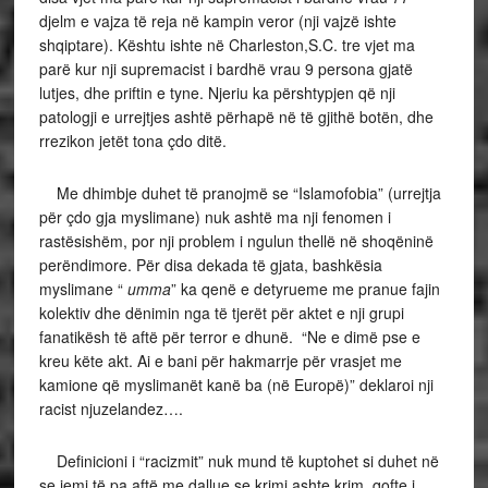
djelm e vajza të reja në kampin veror (nji vajzë ishte
shqiptare). Kështu ishte në Charleston,S.C. tre vjet ma
parë kur nji supremacist i bardhë vrau 9 persona gjatë
lutjes, dhe priftin e tyne. Njeriu ka përshtypjen që nji
patologji e urrejtjes ashtë përhapë në të gjithë botën, dhe
rrezikon jetët tona çdo ditë.
Me dhimbje duhet të pranojmë se “Islamofobia” (urrejtja
për çdo gja myslimane) nuk ashtë ma nji fenomen i
rastësishëm, por nji problem i ngulun thellë në shoqëninë
perëndimore. Për disa dekada të gjata, bashkësia
myslimane “
umma
” ka qenë e detyrueme me pranue fajin
kolektiv dhe dënimin nga të tjerët për aktet e nji grupi
fanatikësh të aftë për terror e dhunë. “Ne e dimë pse e
kreu këte akt. Ai e bani për hakmarrje për vrasjet me
kamione që myslimanët kanë ba (në Europë)” deklaroi nji
racist njuzelandez….
Definicioni i “racizmit” nuk mund të kuptohet si duhet në
se jemi të pa aftë me dallue se krimi ashte krim, qofte i