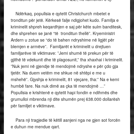
Ndërkaq, popullsia e qytetit Christchurch mbetet e
tronditun për jetë. Kërkesë falje ndigjohet kudo. Familja e
kriminelit shpreh keqardhjen e saj për këte sulm banditesk,
dhe shprehen se janë “të tronditun thellë”. Kryeministri
Ardern u zotue se “do të bahen ndryshime në ligjët për
blemjen e armëve”. Familjarët e kriminelit u drejtuen
familjarëve të viktimave: ”Jemi shumë të prekun për të
gjithë të vdekunit dhe të plagosunit,” tha xhaxhai i kriminelit.
”Nuk jemi në gjendje të mendojmë ndryshe e për çdo gja
tjetër. Na duem vetëm me shkue në shtëpi e me u
mshehë”. Gjyshja e kriminelit, 81 vjeçare, tha:” Na e kemi
humbë fare. Na nuk dimë as çka të mendojmë …”
Popullsia e krishtenë e qytetit hapi fondin e ndihmës dhe
grumulloi mbrenda nji dite shumën prej 638.000 dollarësh
për familjet e viktimave.
Para nji tragjedie të këtill asnjeni nga ne gjen sot forcën
e duhun me mendue qart.