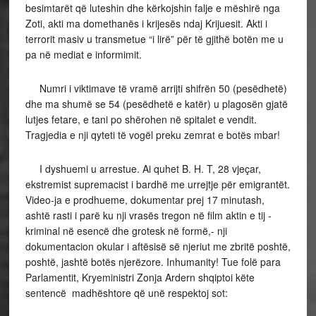
besimtarët që luteshin dhe kërkojshin falje e mëshirë nga
Zoti, akti ma domethanës i krijesës ndaj Krijuesit. Akti i
terrorit masiv u transmetue “i lirë” për të gjithë botën me u
pa në mediat e informimit.
Numri i viktimave të vramë arrijti shifrën 50 (pesëdhetë)
dhe ma shumë se 54 (pesëdhetë e katër) u plagosën gjatë
lutjes fetare, e tani po shërohen në spitalet e vendit.
Tragjedia e nji qyteti të vogël preku zemrat e botës mbar!
I dyshuemi u arrestue. Ai quhet B. H. T, 28 vjeçar,
ekstremist supremacist i bardhë me urrejtje për emigrantët.
Video-ja e prodhueme, dokumentar prej 17 minutash,
ashtë rasti i parë ku nji vrasës tregon në film aktin e tij -
kriminal në esencë dhe grotesk në formë,- nji
dokumentacion okular i aftësisë së njeriut me zbritë poshtë,
poshtë, jashtë botës njerëzore. Inhumanity! Tue folë para
Parlamentit, Kryeministri Zonja Ardern shqiptoi këte
sentencë madhështore që unë respektoj sot: