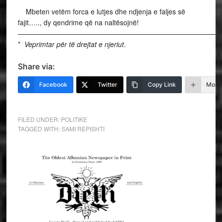
Mbeten vetëm forca e lutjes dhe ndjenja e faljes së
fajit….., dy qendrime që na naltësojnë!
—————————————————————————————
*
Veprimtar për të drejtat e njeriut
.
Share via:
Facebook
Twitter
Copy Link
More
FILED UNDER:
POLITIKE
TAGGED WITH:
SAMI REPISHTI