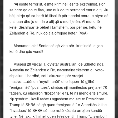
“Ai është terrorist, është kriminel, është ekstremist. Por
sa herë që do të flas, unë nuk do të përmend emrin e tij. Ju
bëj thirrje që sa herë të flisni të përmendni emrat e atyre që
u shuan dhe jo emrin e atij që u mori jetën. Ai mund të
ketë dëshiruar të bëhet i famshëm, por për ne, këtu në
Zelandën e Re, nuk do t’ia ofrojmë këte.” (VoA)
Monumentale! Sentencë që vlen për kriminelët e çdo
kohë dhe çdo vendi!
Vrasësi 28 vjeçar T, qytetar australian, që udhëtoi nga
Australia në Zelanden e Re, nacionalist ekstrem e i vetë-
shpallun, i bardhë, sot i akuzuem për vrasjet
masive…..dënon “myslimanët” dhe i quen të gjithë
“emigrantët” “pushtues”, simbas nji manifestos prej afer 70
faqesh, ku elaboron “filozofinë” e tij, të nji mendje të smurë.
Nji qendrim i këtill ashtë i ngjashëm me ate të Presidentit
Trump të SHBA-së që quen “emigrantët” e Amerikës latine
“invadues” të SHBA-së, tue nxitë kështu urrejten kundër
tyne. Në fakt, krimineli quen Presidentin Trump “…symbol i