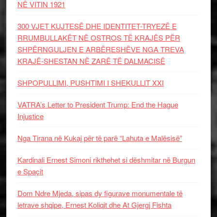
NË VITIN 1921
300 VJET KUJTESË DHE IDENTITET-TRYEZË E
RRUMBULLAKËT NË OSTROS TË KRAJËS PËR
SHPËRNGULJEN E ARBËRESHËVE NGA TREVA
KRAJË-SHESTAN NË ZARË TË DALMACISË
SHPOPULLIMI, PUSHTIMI I SHEKULLIT XXI
VATRA’s Letter to President Trump: End the Hague
Injustice
Nga Tirana në Kukaj për të parë “Lahuta e Malësisë”
Kardinali Ernest Simoni rikthehet si dëshmitar në Burgun
e Spaçit
Dom Ndre Mjeda, sipas dy figurave monumentale të
letrave shqipe, Ernest Koliqit dhe At Gjergj Fishta