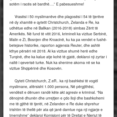
sotëm i racës së bardhë….” E pabesueshme!
Vrasësi i 50 myslimanëve dhe plagosësi i 54 të tjerëve
në dy xhamitë e qytetit Christchurch, Zelanda e Re, ka
udhëtue edhe në Ballkan (2016-2018) simbas Zërit të
Amerikës. Në fund të vitit 2016, krimineli ka vizitue Serbinë,
Malin e Zi, Bosnjen dhe Kroacinë, ku ka pa vendet e fushë-
betejave historike, raporton agjensia Reuter, dhe ashtë
kthye përsëri në 2018. Ai ka vizitue shumë herë edhe
Turqinë, dhe ka kalue atje kohë të gjatë, deklaroi nji zyrtar i
naltë i qeverisë turke. Nuk ka shenime akoma në se ka
vizitue Shqipërinë dhe Kosovën.
Qyteti Christchurch, Z.eR.. ka nji bashkësi të vogël
myslimane, afërsisht 1.000 persona, Në përgjithësi,
vendësit e dënuen randë këte akt agresiv e kriminal. “Na
dënojmë dhunën dhe urrejtjen e çdo lloji dhe bashkohemi
me të gjithë të tjerët, në Zelanden e Re duke shprehur
trishtim të thellë për ata që janë damtue nga nji ngjarje e
tmerrshme” deklaroi Komisioni për të Drejtat e Njeriut të