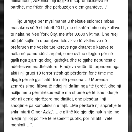
militantësh, zakonisht nji logjikë e supremacistëve të
bardhë, me frikën dhe përbuzëjen e emigrantëve…”
Kjo urrejtje për myslimanët u theksue sidomos mbas
masakres së 9 shtatorit 2011, me shkatërrimin e dy kullave
të nalta në Neë York City, me afër 3.000 viktima. Unë ruej
përjetë kujtimin e pamjeve televizive të viktimave që
preferuen me vdekë tue kërcye nga dritaret e kateve të
nalta në pamundësi largimi, e me evitue djegjen për së
gjalli nga zjarri që dogji gjithçka dhe të gjithë nëpunësit e
ndërtesave madhështore. E ndjeva vetën të turpnuem nga
akti i nji grupi 19 terroristësh që përdorën fenë time me
djegë për së gjalli afër tre mijë persona….! Mbrenda
zemrës sime, fillova të ndiej nji dallim nga “të tjerët”, dhe nji
nxitje me u përmirësue edhe ma shumë që të ishe i denjë
për nji qenie njerëzore me dinjitet, dhe pjesëtar i nji
shoqënie pa kompleksin e fajit….Me përdorë nji shprehje te
shkrimtarit Omer Aziz,”…. e gjithë kjo gjendje nuk ishte me
ruejtë nji lloj politike të respektit publik, por nii akt i vetë-
mohimit….”.