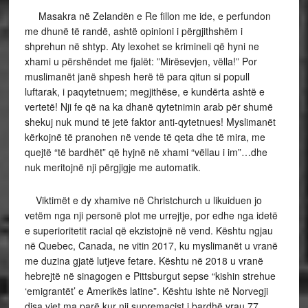
Masakra në Zelandën e Re fillon me ide, e perfundon
me dhunë të randë, ashtë opinioni i përgjithshëm i
shprehun në shtyp. Aty lexohet se krimineli që hyni ne
xhami u përshëndet me fjalët: ”Mirësevjen, vëlla!” Por
muslimanët janë shpesh herë të para qitun si popull
luftarak, i paqytetnuem; megjithëse, e kundërta ashtë e
vertetë! Nji fe që na ka dhanë qytetnimin arab për shumë
shekuj nuk mund të jetë faktor anti-qytetnues! Myslimanët
kërkojnë të pranohen në vende të qeta dhe të mira, me
quejtë “të bardhët” që hyjnë në xhami “vëllau i im”…dhe
nuk meritojnë nji përgjigje me automatik.
Viktimët e dy xhamive në Christchurch u likuiduen jo
vetëm nga nji personë plot me urrejtje, por edhe nga idetë
e superioritetit racial që ekzistojnë në vend. Kështu ngjau
në Quebec, Canada, ne vitin 2017, ku myslimanët u vranë
me duzina gjatë lutjeve fetare. Kështu në 2018 u vranë
hebrejtë në sinagogen e Pittsburgut sepse “kishin strehue
‘emigrantët’ e Amerikës latine”. Kështu ishte në Norvegji
disa vjet ma parë kur nji supremacist i bardhë vrau 77