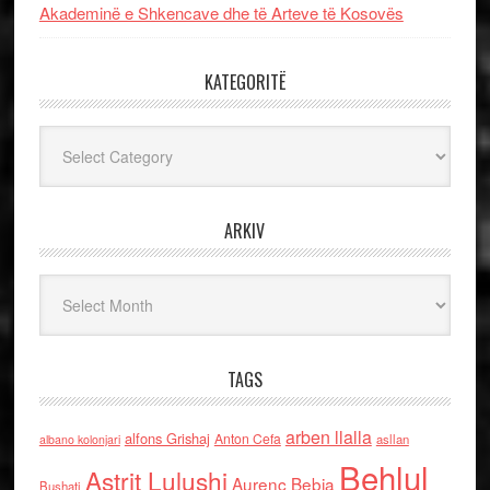
Akademinë e Shkencave dhe të Arteve të Kosovës
KATEGORITË
Kategoritë
ARKIV
Arkiv
TAGS
arben llalla
alfons Grishaj
Anton Cefa
asllan
albano kolonjari
Behlul
Astrit Lulushi
Aurenc Bebja
Bushati