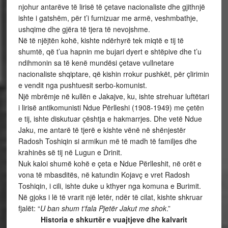
njohur antarëve të lirisë të çetave nacionaliste dhe gjithnjë
ishte i gatshëm, për t’i furnizuar me armë, veshmbathje,
ushqime dhe gjëra të tjera të nevojshme.
Në të njëjtën kohë, kishte ndërhyrë tek miqtë e tij të
shumtë, që t’ua hapnin me bujari dyert e shtëpive dhe t’u
ndihmonin sa të kenë mundësi çetave vullnetare
nacionaliste shqiptare, që kishin rrokur pushkët, për çlirimin
e vendit nga pushtuesit serbo-komunist.
Një mbrëmje në kullën e Jakajve, ku, ishte strehuar luftëtari
i lirisë antikomunisti Ndue Përlleshi (1908-1949) me çetën
e tij, ishte diskutuar çështja e hakmarrjes. Dhe vetë Ndue
Jaku, me antarë të tjerë e kishte vënë në shënjestër
Radosh Toshiqin si armikun më të madh të familjes dhe
krahinës së tij në Lugun e Drinit.
Nuk kaloi shumë kohë e çeta e Ndue Përlleshit, në orët e
vona të mbasditës, në katundin Kojavç e vret Radosh
Toshiqin, i cili, ishte duke u kthyer nga komuna e Burimit.
Në gjoks i lë të vrarit një letër, ndër të cilat, kishte shkruar
fjalët: “
U ban shum t’fala Pjetër Jakut me shok
.”
Historia e shkurtër e vuajtjeve dhe kalvarit