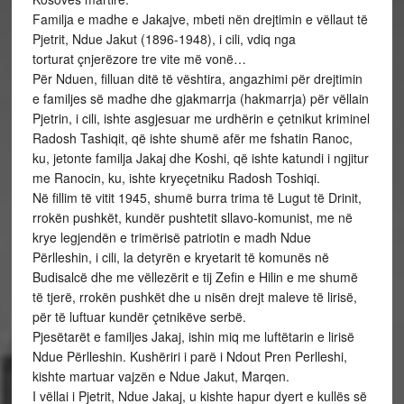
Familja e madhe e Jakajve, mbeti nën drejtimin e vëllaut të
Pjetrit, Ndue Jakut (1896-1948), i cili, vdiq nga
torturat çnjerëzore tre vite më vonë…
Për Nduen, filluan ditë të vështira, angazhimi për drejtimin
e familjes së madhe dhe gjakmarrja (hakmarrja) për vëllain
Pjetrin, i cili, ishte asgjesuar me urdhërin e çetnikut kriminel
Radosh Tashiqit, që ishte shumë afër me fshatin Ranoc,
ku, jetonte familja Jakaj dhe Koshi, që ishte katundi i ngjitur
me Ranocin, ku, ishte kryeçetniku Radosh Toshiqi.
Në fillim të vitit 1945, shumë burra trima të Lugut të Drinit,
rrokën pushkët, kundër pushtetit sllavo-komunist, me në
krye legjendën e trimërisë patriotin e madh Ndue
Përlleshin, i cili, la detyrën e kryetarit të komunës në
Budisalcë dhe me vëllezërit e tij Zefin e Hilin e me shumë
të tjerë, rrokën pushkët dhe u nisën drejt maleve të lirisë,
për të luftuar kundër çetnikëve serbë.
Pjesëtarët e familjes Jakaj, ishin miq me luftëtarin e lirisë
Ndue Përlleshin. Kushëriri i parë i Ndout Pren Perlleshi,
kishte martuar vajzën e Ndue Jakut, Marqen.
I vëllai i Pjetrit, Ndue Jakaj, u kishte hapur dyert e kullës së