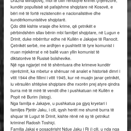
Drazha Mihajloviç, mbi të cilin rëndojnë krimet çnjerëzore,
kundër popullsisë së pafajshme shqiptare në Kosovë, e
bëri më të fortë rezistencën e nacionalistëve dhe
kundërkomunistëve shqiptarë.
Çdo ditë kishte vrasje dhe krime, që çetnikët e
përbindshëm sllav bënin mbi familjet shqiptare, në Lugun e
Drinit, duke mbërritur edhe në Kullën e Jakajve të Ranocit.
Çetnikët serbë, me ardhjen e pushtetit të tyre komunist i
rruan mjekërrat e në ballë vuan yllin komunist të
diktatorëve të Rusisë bolshevike.
Një nga ngjarjet më të shëmtuara dhe krimeve kundër
njerëzimit, ka mbetur e shënuar në analet e historisë dimri i
vitit 1944 dhe fillimi i vitit 1945, kur në muajin janar çetnikët,
iu vërsulën shtëpive shqiptare dhe nxorën prej atyre qindra
burra më të mirë të vendit dhe i pushkatuan në Kullën e
Popit në Burim (Istog).
Nga familja e Jakajve, u pushkatua pa gjyq kryetari i
familjes Pjetër Jaku, i cili, qysh herët me shumë burra të
shquar të Lugut të Drinit, kishte rënë në sy të çetnikut
kriminel Radosh Toshiçi.
Familja Jakaj e posaçërisht Ndue Jaku i Ri (i cili, u nda nga