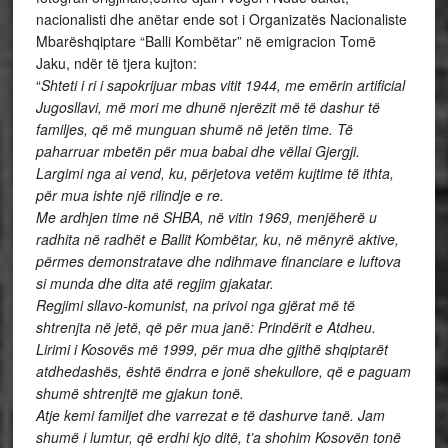
nacionalisti dhe anëtar ende sot i Organizatës Nacionaliste
Mbarëshqiptare “Balli Kombëtar” në emigracion Tomë
Jaku, ndër të tjera kujton:
“
Shteti i ri i sapokrijuar mbas vitit 1944, me em
ë
rin artificial
Jugosllavi, më mori me dhunë njerëzit më të dashur të
familjes, që më munguan shumë në jetën time. Të
paharruar mbetën për mua babai dhe vëllai Gjergji.
Largimi nga ai vend, ku, përjetova vetëm kujtime të ithta,
për mua ishte një rilindje e re.
Me ardhjen time në SHBA, në vitin 1969, menjëherë u
radhita në radhët e Ballit Kombëtar, ku, në mënyrë aktive,
përmes demonstratave dhe ndihmave financiare e luftova
si munda dhe dita atë regjim gjakatar.
Regjimi sllavo-komunist, na privoi nga gjërat më të
shtrenjta në jetë, që për mua janë: Prindërit e Atdheu.
Lirimi i Kosovës më 1999, për mua dhe gjithë shqiptarët
atdhedashës, është ëndrra e jonë shekullore, që e paguam
shumë shtrenjtë me gjakun tonë.
Atje kemi familjet dhe varrezat e të dashurve tanë. Jam
shumë i lumtur, që erdhi kjo ditë, t’a shohim Kosovën tonë