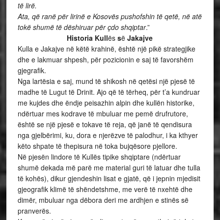
të lirë.
Ata, që ranë për lirinë e Kosovës pushofshin të qetë, në atë
tokë shumë të dëshiruar për çdo shqiptar
.”
Historia Kull
ës
s
ë
Jakajve
Kulla e Jakajve në këtë krahinë, është një pikë strategjike
dhe e lakmuar shpesh, për pozicionin e saj të favorshëm
gjegrafik.
Nga lartësia e saj, mund të shikosh në qetësi një pjesë të
madhe të Lugut të Drinit. Ajo që të tërheq, për t’a kundruar
me kujdes dhe ëndje peisazhin alpin dhe kullën historike,
ndërtuar mes kodrave të mbuluar me pemë drufrutore,
është se një pjesë e tokave të reja, që janë të qendisura
nga gjelbërimi, ku, dora e njerëzve të palodhur, i ka kthyer
këto shpate të thepisura në toka bujqësore pjellore.
Në pjesën lindore të Kullës tipike shqiptare (ndërtuar
shumë dekada më parë me material guri të latuar dhe tulla
të kohës), dikur gjendeshin lisat e gjatë, që i jepnin mjedisit
gjeografik klimë të shëndetshme, me verë të nxehtë dhe
dimër, mbuluar nga dëbora deri me ardhjen e stinës së
pranverës.