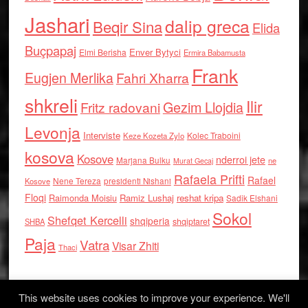
Jashari
dalip greca
Beqir Sina
Elida
Buçpapaj
Enver Bytyci
Elmi Berisha
Ermira Babamusta
Frank
Eugjen Merlika
Fahri Xharra
shkreli
Ilir
Gezim Llojdia
Fritz radovani
Levonja
Interviste
Kolec Traboini
Keze Kozeta Zylo
kosova
Kosove
nderroi jete
Marjana Bulku
ne
Murat Gecaj
Rafaela Prifti
Rafael
Nene Tereza
Kosove
presidenti Nishani
Floqi
Raimonda Moisiu
Ramiz Lushaj
reshat kripa
Sadik Elshani
Sokol
Shefqet Kercelli
shqiperia
shqiptaret
SHBA
Paja
Vatra
Visar Zhiti
Thaci
This website uses cookies to improve your experience. We'll