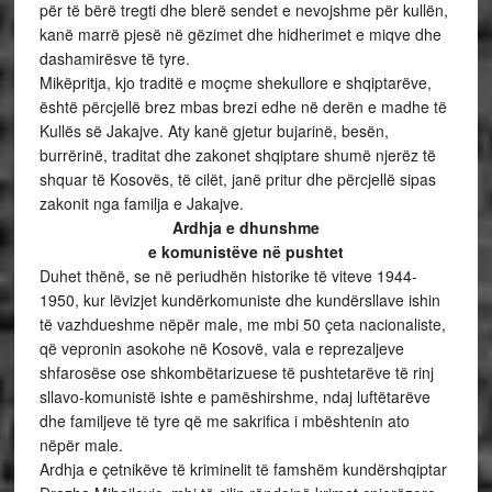
për të bërë tregti dhe blerë sendet e nevojshme për kullën,
kanë marrë pjesë në gëzimet dhe hidherimet e miqve dhe
dashamirësve të tyre.
Mikëpritja, kjo traditë e moçme shekullore e shqiptarëve,
është përcjellë brez mbas brezi edhe në derën e madhe të
Kullës së Jakajve. Aty kanë gjetur bujarinë, besën,
burrërinë, traditat dhe zakonet shqiptare shumë njerëz të
shquar të Kosovës, të cilët, janë pritur dhe përcjellë sipas
zakonit nga familja e Jakajve.
Ardhja e dhunshme
e komunistëve në pushtet
Duhet thënë, se në periudhën historike të viteve 1944-
1950, kur lëvizjet kundërkomuniste dhe kundërsllave ishin
të vazhdueshme nëpër male, me mbi 50 çeta nacionaliste,
që vepronin asokohe në Kosovë, vala e reprezaljeve
shfarosëse ose shkombëtarizuese të pushtetarëve të rinj
sllavo-komunistë ishte e pamëshirshme, ndaj luftëtarëve
dhe familjeve të tyre që me sakrifica i mbështenin ato
nëpër male.
Ardhja e çetnikëve të kriminelit të famshëm kundërshqiptar