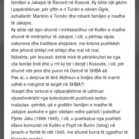
familjen e Jakajve të Ranocit në Kosovë. Ky ishte një gëzim
i papërshkruar, për çiftin e ri Tunën e nënën Gjyle,
axhallarët: Martinin e Tomën dhe mbarë familjen e madhe
të Jakajve.
Ky ishte një lajm shumë i mirëseardhur në Kullën e madhe
shumë të mirënjohur të Jakajve, i cili, u përhap sipas
zakoneve dhe traditave shqiptare, me krisma pushkësh
dhe jehonë shtëpi më shtëpi dhe mal në mal.
Ndoshta, për lexuesit, është mirë të përshkruhet se nga
cila familje lindi dhe u rrit ky bir i denjë i Kosovës, i cili, për
shumë vite jetoi dhe punoi në Detroit të SHBA-së.
Pse ai, u detyrua të lërë Atdheun e lindjes dhe të marrë
udhët e mërgimit të largët në SHBA?!
Vrasjet dhe torturat e njëpanjëshme të ushtruar
vijueshmërisht nga kolonizatorët pushtues serbo-
malazias- çetnikë, që e goditën familjen e madhe të
Jakajve asokohe e gjen vdekjen edhe patrioti i palodhur
Pjetër Jaku (1898-1945), i cili, u pushkatua nga pushteti
sllavo-komunist në Kullën e Popit në Burim (Istog) në
janarin e ftohtë të vitit 1945, me shumë burra të zgjedhur të
Kosovës martire.