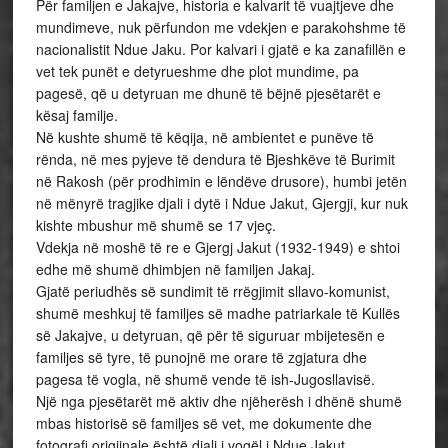
Për familjen e Jakajve, historia e kalvarit të vuajtjeve dhe
mundimeve, nuk përfundon me vdekjen e parakohshme të
nacionalistit Ndue Jaku. Por kalvari i gjatë e ka zanafillën e
vet tek punët e detyrueshme dhe plot mundime, pa
pagesë, që u detyruan me dhunë të bëjnë pjesëtarët e
kësaj familje.
Në kushte shumë të këqija, në ambientet e punëve të
rënda, në mes pyjeve të dendura të Bjeshkëve të Burimit
në Rakosh (për prodhimin e lëndëve drusore), humbi jetën
në mënyrë tragjike djali i dytë i Ndue Jakut, Gjergji, kur nuk
kishte mbushur më shumë se 17 vjeç.
Vdekja në moshë të re e Gjergj Jakut (1932-1949) e shtoi
edhe më shumë dhimbjen në familjen Jakaj.
Gjatë periudhës së sundimit të rrëgjimit sllavo-komunist,
shumë meshkuj të familjes së madhe patriarkale të Kullës
së Jakajve, u detyruan, që për të siguruar mbijetesën e
familjes së tyre, të punojnë me orare të zgjatura dhe
pagesa të vogla, në shumë vende të ish-Jugosllavisë.
Një nga pjesëtarët më aktiv dhe njëherësh i dhënë shumë
mbas historisë së familjes së vet, me dokumente dhe
fotografi origjinale,është djali i vogël i Ndue Jakut,