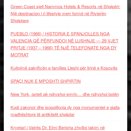
Green Coast sjell Nammos Hotels & Resorts në Shqipëri:
Një destinacion i ri lifestyle merr formë në Rivierën
Shqiptare
PUEBLO (1966) / HISTORIA E SPANJOLLES NGA
VALENCIA QË PËRFUNDOI NË LUSHNJE — 29 VJET
PRITJE (1937 – 1966) TË NJË TELEFONATE NGA DY
MOTRAT
Kujtojmë sakrificën e familjes Lleshi për lirinë e Kosovës
SPAÇI NUK E MPOSHTI SHPIRTIN
New York, qyteti që ndryshoi emrin… dhe ndryshoi botën
Kodi zakonor dhe isopolifonia dy nga monumentet e gjalla
madhështore të antikitetit shqiptar
Kryetari i Vatrës Dr. Elmi Berisha zhvilloi takim në