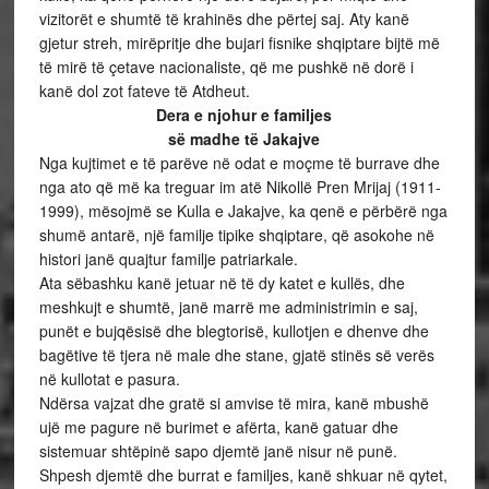
vizitorët e shumtë të krahinës dhe përtej saj. Aty kanë
gjetur streh, mirëpritje dhe bujari fisnike shqiptare bijtë më
të mirë të çetave nacionaliste, që me pushkë në dorë i
kanë dol zot fateve të Atdheut.
Dera e njohur e familjes
së madhe të Jakajve
Nga kujtimet e të parëve në odat e moçme të burrave dhe
nga ato që më ka treguar im atë Nikollë Pren Mrijaj (1911-
1999), mësojmë se Kulla e Jakajve, ka qenë e përbërë nga
shumë antarë, një familje tipike shqiptare, që asokohe në
histori janë quajtur familje patriarkale.
Ata sëbashku kanë jetuar në të dy katet e kullës, dhe
meshkujt e shumtë, janë marrë me administrimin e saj,
punët e bujqësisë dhe blegtorisë, kullotjen e dhenve dhe
bagëtive të tjera në male dhe stane, gjatë stinës së verës
në kullotat e pasura.
Ndërsa vajzat dhe gratë si amvise të mira, kanë mbushë
ujë me pagure në burimet e afërta, kanë gatuar dhe
sistemuar shtëpinë sapo djemtë janë nisur në punë.
Shpesh djemtë dhe burrat e familjes, kanë shkuar në qytet,