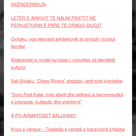
SKËNDERBEUN
LETËR E ARKIVIT TE NAUM PRIFTIT NË
PERVJETORIN E PARE TE DRAGO SILIQIT
Oxhaku, nga elementi arkitektonik te simboli i trungut
familjar
Arbëreshët si model evropian i mbrojtjes së identitetit
kulturor
Sali Shijaku, “Diego Rivera” shqiptar i artit tonë kombëtar
“Dom Fred Kalaj, mes altarit dhe atdheut si hermeneutikë
e shpresës, kujtesës dhe shërbimit”
A PO ARMATOSET BALLKANI?
Kriza e vlerave – Tragjedia e vërtetë e tranzicionit shqiptar