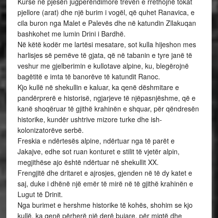
Kurse në pjesën jugperëndimore trevën e rrethojnë tokat
pjellore (arat) dhe një burim i vogël, që quhet Ranavica, e
cila buron nga Malet e Palevës dhe në katundin Zllakuqan
bashkohet me lumin Drini i Bardhë.
Në këtë kodër me lartësi mesatare, sot kulla hijeshon mes
harlisjes së pemëve të gjata, që në tabanin e tyre janë të
veshur me gjelberimin e kullotave alpine, ku, blegërojnë
bagëtitë e imta të banorëve të katundit Ranoc.
Kjo kullë në shekullin e kaluar, ka qenë dëshmitare e
pandërprerë e historisë, ngjarjeve të njëpasnjëshme, që e
kanë shoqëruar të gjithë krahinën e shquar, për qëndresën
historike, kundër ushtrive mizore turke dhe ish-
kolonizatorëve serbë.
Freskia e ndërtesës alpine, ndërtuar nga të parët e
Jakajve, edhe sot ruan konturet e stilit të vjetër alpin,
megjithëse ajo është ndërtuar në shekullit XX.
Frengjitë dhe dritaret e ajrosjes, gjenden në të dy katet e
saj, duke i dhënë një emër të mirë në të gjithë krahinën e
Lugut të Drinit.
Nga burimet e hershme historike të kohës, shohim se kjo
kullë, ka qenë përherë një derë bujare, për miqtë dhe