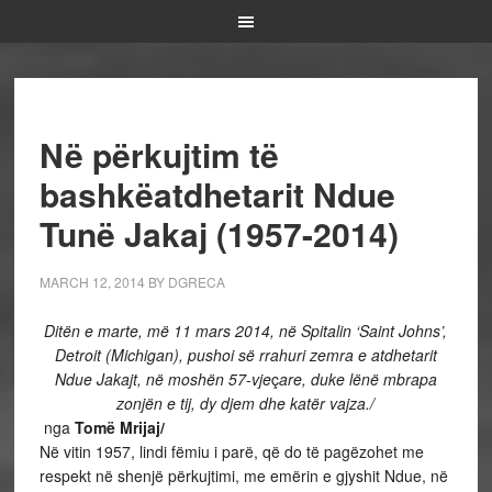
Në përkujtim të
bashkëatdhetarit Ndue
Tunë Jakaj (1957-2014)
MARCH 12, 2014
BY
DGRECA
Ditën e marte, më 11 mars 2014, në Spitalin ‘Saint Johns’,
Detroit (Michigan), pushoi së rrahuri zemra e atdhetarit
Ndue Jakajt, në moshën 57-vje
ç
are, duke lënë mbrapa
zonjën e tij, dy djem dhe katër vajza./
nga
Tomë Mrijaj/
Në vitin 1957, lindi fëmiu i parë, që do të pagëzohet me
respekt në shenjë përkujtimi, me emërin e gjyshit Ndue, në