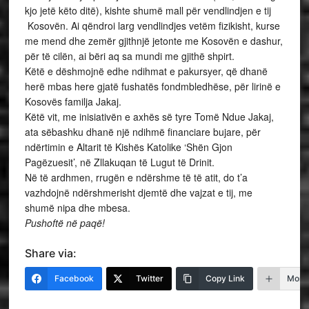
kjo jetë këto ditë), kishte shumë mall për vendlindjen e tij
Kosovën. Ai qëndroi larg vendlindjes vetëm fizikisht, kurse
me mend dhe zemër gjithnjë jetonte me Kosovën e dashur,
për të cilën, ai bëri aq sa mundi me gjithë shpirt.
Këtë e dëshmojnë edhe ndihmat e pakursyer, që dhanë
herë mbas here gjatë fushatës fondmbledhëse, për lirinë e
Kosovës familja Jakaj.
Këtë vit, me inisiativën e axhës së tyre Tomë Ndue Jakaj,
ata sëbashku dhanë një ndihmë financiare bujare, për
ndërtimin e Altarit të Kishës Katolike ‘Shën Gjon
Pagëzuesit’, në Zllakuqan të Lugut të Drinit.
Në të ardhmen, rrugën e ndërshme të të atit, do t’a
vazhdojnë ndërshmerisht djemtë dhe vajzat e tij, me
shumë nipa dhe mbesa.
Pushoftë në paqë!
Share via:
Facebook
Twitter
Copy Link
More