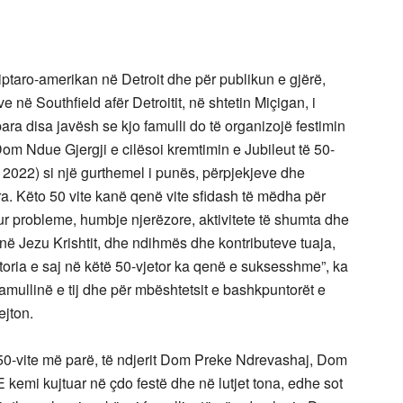
iptaro-amerikan në Detroit dhe për publikun e gjërë,
e në Southfield afër Detroitit, në shtetin Miçigan, i
ra disa javësh se kjo famulli do të organizojë festimin
 Dom Ndue Gjergji e cilësoi kremtimin e Jubileut të 50-
or, 2022) si një gurthemel i punës, përpjekjeve dhe
ra. Këto 50 vite kanë qenë vite sfidash të mëdha për
ur probleme, humbje njerëzore, aktivitete të shumta dhe
tonë Jezu Krishtit, dhe ndihmës dhe kontributeve tuaja,
toria e saj në këtë 50-vjetor ka qenë e suksesshme”, ka
mullinë e tij dhe për mbështetsit e bashkpuntorët e
ejton.
 50-vite më parë, të ndjerit Dom Preke Ndrevashaj, Dom
“E kemi kujtuar në çdo festë dhe në lutjet tona, edhe sot