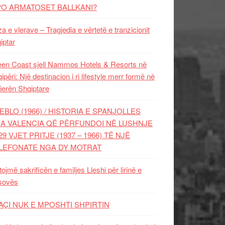
PO ARMATOSET BALLKANI?
za e vlerave – Tragjedia e vërtetë e tranzicionit
iptar
en Coast sjell Nammos Hotels & Resorts në
ipëri: Një destinacion i ri lifestyle merr formë në
ierën Shqiptare
EBLO (1966) / HISTORIA E SPANJOLLES
A VALENCIA QË PËRFUNDOI NË LUSHNJE
29 VJET PRITJE (1937 – 1966) TË NJË
LEFONATE NGA DY MOTRAT
tojmë sakrificën e familjes Lleshi për lirinë e
sovës
AÇI NUK E MPOSHTI SHPIRTIN