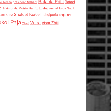
Rafaela Prifti
Rafael
e Tereza
presidenti Nishani
qi
Raimonda Moisiu
Ramiz Lushaj
reshat kripa
Sadik
Shefqet Kercelli
shqiperia
hani
shqiptaret
SHBA
kol Paja
Vatra
Visar Zhiti
Thaci