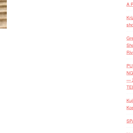
A 
Kri
shq
Gre
Shq
Riv
PU
NG
— 
TE
Kuj
Ko
SP