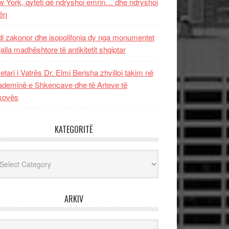
 York, qyteti që ndryshoi emrin… dhe ndryshoi
ën
i zakonor dhe isopolifonia dy nga monumentet
jalla madhështore të antikitetit shqiptar
etari i Vatrës Dr. Elmi Berisha zhvilloi takim në
deminë e Shkencave dhe të Arteve të
sovës
KATEGORITË
egoritë
ARKIV
iv