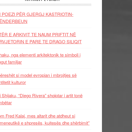
I POEZI PËR GJERGJ KASTRIOTIN-
ËNDERBEUN
TËR E ARKIVIT TE NAUM PRIFTIT NË
RVJETORIN E PARE TE DRAGO SILIQIT
aku, nga elementi arkitektonik te simboli i
ngut familjar
ëreshët si model evropian i mbrojtjes së
titetit kulturor
i Shijaku, “Diego Rivera” shqiptar i artit tonë
mbëtar
m Fred Kalaj, mes altarit dhe atdheut si
meneutikë e shpresës, kujtesës dhe shërbimit”