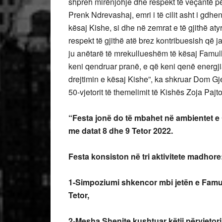
shpreh mirënjohje dhe respekt të veçantë p
Prenk Ndrevashaj, emri i të cilit asht i gdhe
kësaj Kishe, si dhe në zemrat e të gjithë aty
respekt të gjithë atë brez kontribuesish që j
ju anëtarë të mrekullueshëm të kësaj Famulli
keni qendruar pranë, e që keni qenë energjia
drejtimin e kësaj Kishe”, ka shkruar Dom Gje
50-vjetorit të themelimit të Kishës Zoja Pajt
“Festa jonë do të mbahet në ambientet e
me datat 8 dhe 9 Tetor 2022.
Festa konsiston në tri aktivitete madhore
1-Simpoziumi shkencor mbi jetën e Famull
Tetor,
2-Mesha Shenjte kushtuar këtij përvjetori,