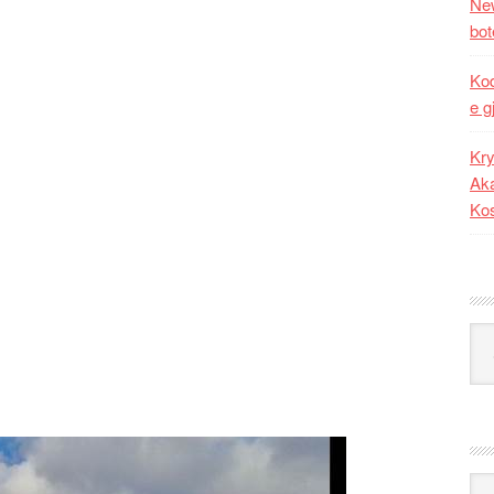
New
bot
Kod
e g
Kry
Aka
Ko
Kat
Ark