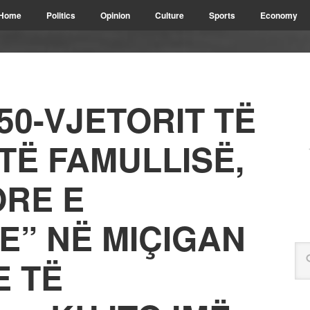
Home
Politics
Opinion
Culture
Sports
Economy
50-VJETORIT TË
TË FAMULLISË,
ORE E
E” NË MIÇIGAN
E TË