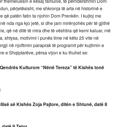
ër themeluesin e kësaj famullie, të përndershmin Dom
ndun, përjetësisht, me shkronja të arta në historinë e
re që patën fatin ta njohin Dom Prenkën. I kujtoj me
anë nda nga kjo jetë, si dhe jam mirënjohës për të gjithë
e, që në ditë të mira dhe të vështira që kemi kaluar, më
, shtysa, motivimi i punës time në këto 25 vite në
rgji në njoftimin paraprak të programit për kujtimin e
ore e Shqiptarëve, përsa vijon e ku thuhet se:
 Qendrës Kulturore “Nënë Tereza” të Kishës tonë
:
isë së Kishës Zoja Pajtore, ditën e Shtunë, datë 8
 datë 9 Tetor,