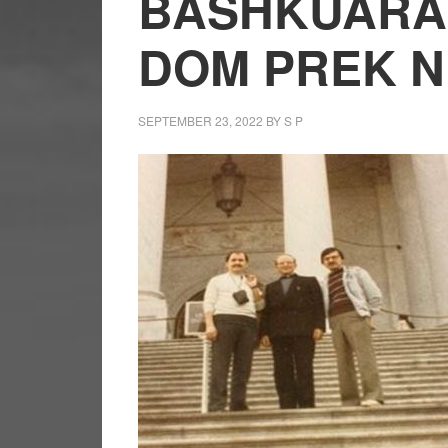
BASHKUARA
DOM PREK 
SEPTEMBER 23, 2022
BY
S P