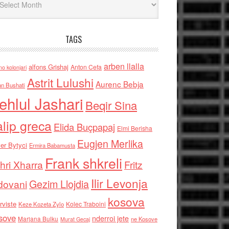
TAGS
arben llalla
alfons Grishaj
Anton Cefa
no kolonjari
Astrit Lulushi
Aurenc Bebja
an Bushati
ehlul Jashari
Beqir Sina
alip greca
Elida Buçpapaj
Elmi Berisha
Eugjen Merlika
er Bytyci
Ermira Babamusta
Frank shkreli
hri Xharra
Fritz
Ilir Levonja
Gezim Llojdia
dovani
kosova
rviste
Kolec Traboini
Keze Kozeta Zylo
sove
nderroi jete
Marjana Bulku
ne Kosove
Murat Gecaj