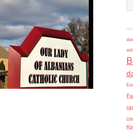
alba
asll
B
d
Env
Fa
ra
Inte
Ko