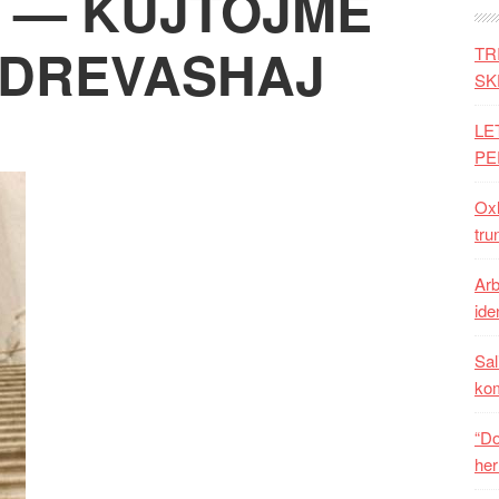
 — KUJTOJMË
NDREVASHAJ
TR
SK
LE
PE
Oxh
tru
Arb
iden
Sal
ko
“Do
her