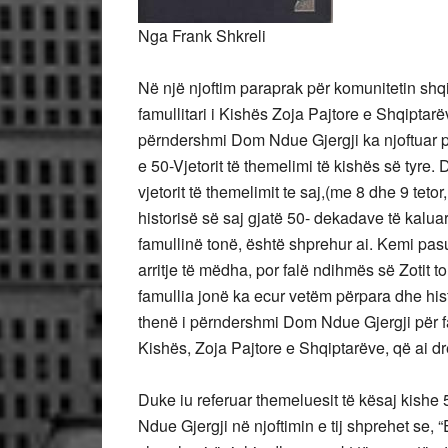
Nga Frank Shkreli
Në një njoftim paraprak për komunitetin shq
famullitari i Kishës Zoja Pajtore e Shqiptarëv
përndershmi Dom Ndue Gjergji ka njoftuar pa
e 50-Vjetorit të themelimi të kishës së tyre.
vjetorit të themelimit te saj,(me 8 dhe 9 tet
historisë së saj gjatë 50- dekadave të kalua
famullinë tonë, është shprehur ai. Kemi pas
arritje të mëdha, por falë ndihmës së Zotit 
famullia jonë ka ecur vetëm përpara dhe his
thenë i përndershmi Dom Ndue Gjergji për fa
Kishës, Zoja Pajtore e Shqiptarëve, që ai dr
Duke iu referuar themeluesit të kësaj kishe
Ndue Gjergji në njoftimin e tij shprehet se, 