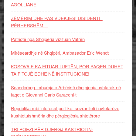
AGOLLIANE
ZËMËRIM DHE PAS VDEKJES! DISIDENTI I
PËRHERSHËM…
Patriotë nga Shqipëria vizituan Vatrën
Mirëseardhje në Shqipëri, Ambasador Eric Wendt
KOSOVA E KA FITUAR LUFTËN, POR PAQEN DUHET
TA FITOJË EDHE NË INSTITUCIONE!
Scanderbeg, mburoja e Arbërisë dhe gjeniu ushtarak në
faqet e Giovanni Carlo Saraceni-t
Republika mbi interesat politike: sovraniteti i qytetarëve,
kushtetutshmëria dhe përgjegjësia shtetërore
TRI POEZI PËR GJERGJ KASTRIOTIN-