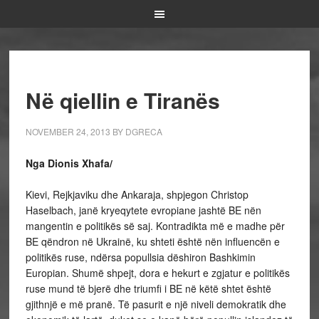
Në qiellin e Tiranës
NOVEMBER 24, 2013
BY
DGRECA
Nga Dionis Xhafa/
Kievi, Rejkjaviku dhe Ankaraja, shpjegon Christop
Haselbach, janë kryeqytete evropiane jashtë BE nën
mangentin e politikës së saj. Kontradikta më e madhe për
BE qëndron në Ukrainë, ku shteti është nën influencën e
politikës ruse, ndërsa popullsia dëshiron Bashkimin
Europian. Shumë shpejt, dora e hekurt e zgjatur e politikës
ruse mund të bjerë dhe triumfi i BE në këtë shtet është
gjithnjë e më pranë. Të pasurit e një niveli demokratik dhe