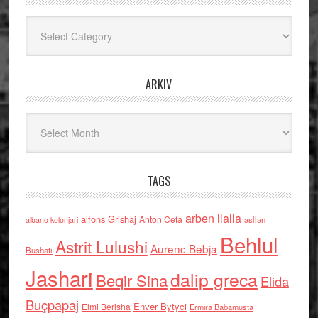
Kategoritë
ARKIV
Arkiv
TAGS
arben llalla
alfons Grishaj
Anton Cefa
asllan
albano kolonjari
Behlul
Astrit Lulushi
Aurenc Bebja
Bushati
Jashari
dalip greca
Beqir Sina
Elida
Buçpapaj
Enver Bytyci
Elmi Berisha
Ermira Babamusta