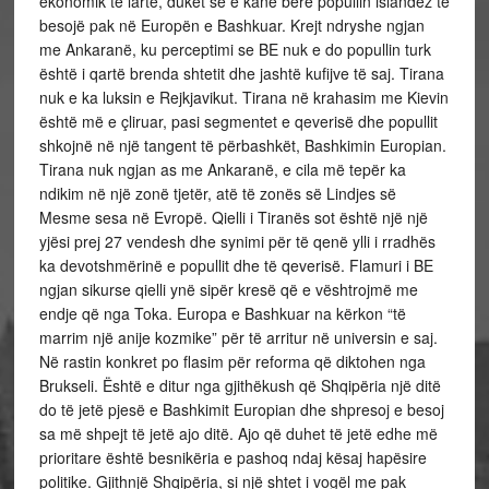
ekonomik të lartë, duket se e kanë bërë popullin islandez të
besojë pak në Europën e Bashkuar. Krejt ndryshe ngjan
me Ankaranë, ku perceptimi se BE nuk e do popullin turk
është i qartë brenda shtetit dhe jashtë kufijve të saj. Tirana
nuk e ka luksin e Rejkjavikut. Tirana në krahasim me Kievin
është më e çliruar, pasi segmentet e qeverisë dhe popullit
shkojnë në një tangent të përbashkët, Bashkimin Europian.
Tirana nuk ngjan as me Ankaranë, e cila më tepër ka
ndikim në një zonë tjetër, atë të zonës së Lindjes së
Mesme sesa në Evropë. Qielli i Tiranës sot është një një
yjësi prej 27 vendesh dhe synimi për të qenë ylli i rradhës
ka devotshmërinë e popullit dhe të qeverisë. Flamuri i BE
ngjan sikurse qielli ynë sipër kresë që e vështrojmë me
endje që nga Toka. Europa e Bashkuar na kërkon “të
marrim një anije kozmike” për të arritur në universin e saj.
Në rastin konkret po flasim për reforma që diktohen nga
Brukseli. Është e ditur nga gjithëkush që Shqipëria një ditë
do të jetë pjesë e Bashkimit Europian dhe shpresoj e besoj
sa më shpejt të jetë ajo ditë. Ajo që duhet të jetë edhe më
prioritare është besnikëria e pashoq ndaj kësaj hapësire
politike. Gjithnjë Shqipëria, si një shtet i vogël me pak