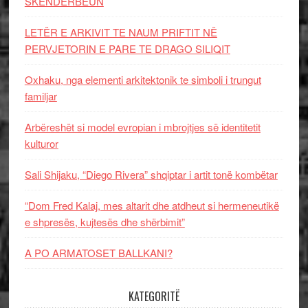
SKËNDERBEUN
LETËR E ARKIVIT TE NAUM PRIFTIT NË
PERVJETORIN E PARE TE DRAGO SILIQIT
Oxhaku, nga elementi arkitektonik te simboli i trungut
familjar
Arbëreshët si model evropian i mbrojtjes së identitetit
kulturor
Sali Shijaku, “Diego Rivera” shqiptar i artit tonë kombëtar
“Dom Fred Kalaj, mes altarit dhe atdheut si hermeneutikë
e shpresës, kujtesës dhe shërbimit”
A PO ARMATOSET BALLKANI?
KATEGORITË