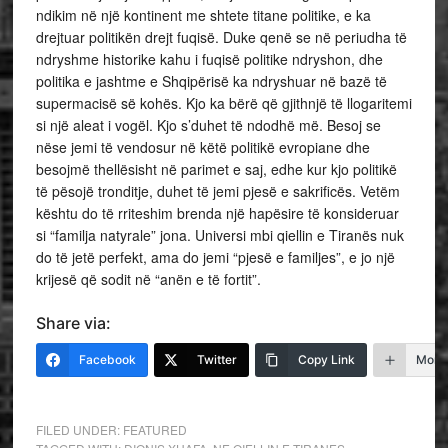
ndikim në një kontinent me shtete titane politike, e ka
drejtuar politikën drejt fuqisë. Duke qenë se në periudha të
ndryshme historike kahu i fuqisë politike ndryshon, dhe
politika e jashtme e Shqipërisë ka ndryshuar në bazë të
supermacisë së kohës. Kjo ka bërë që gjithnjë të llogaritemi
si një aleat i vogël. Kjo s’duhet të ndodhë më. Besoj se
nëse jemi të vendosur në këtë politikë evropiane dhe
besojmë thellësisht në parimet e saj, edhe kur kjo politikë
të pësojë tronditje, duhet të jemi pjesë e sakrificës. Vetëm
kështu do të rriteshim brenda një hapësire të konsideruar
si “familja natyrale” jona. Universi mbi qiellin e Tiranës nuk
do të jetë perfekt, ama do jemi “pjesë e familjes”, e jo një
krijesë që sodit në “anën e të fortit”.
Share via:
Facebook
Twitter
Copy Link
More
FILED UNDER:
FEATURED