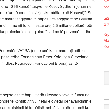
New
83 dhe 1896 kundër turqve në Kosovë , dhe i njohun në
bot
” dhe “udhëheqës i lëvizjes kombëtare në Kosovë)”. Sot,
Kod
it e motrat shqiptare të hapësinës shqiptare në Ballkan,
e g
im (me nji fond fillestar prej 2.5 miljonë dollarë) për
tur profesionistët shqiptarë”. Urime të përzemërta dhe
Kry
Aka
Ko
 Federatës VATRA (edhe unë kam marrë nji ndihmë
mi pasë edhe Fondacionin Peter Kole, nga Cleveland
 i lindjes, Pogradeci. Fondacioni Biberaj ashtë
Kat
të sepse ashte hap i madh i këtyne viteve të fundit në
ohore të kontributit vullnetar e qytetar për avancimin e
Ark
he administrimit të tregëtisë; ashtë fjala për ndihmë kur