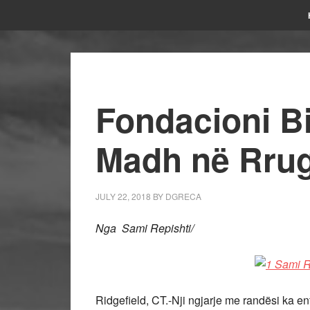
Fondacioni Bi
Madh në Rru
JULY 22, 2018
BY
DGRECA
Nga Sami Repishti/
Ridgefield, CT.-Nji ngjarje me randësi ka 