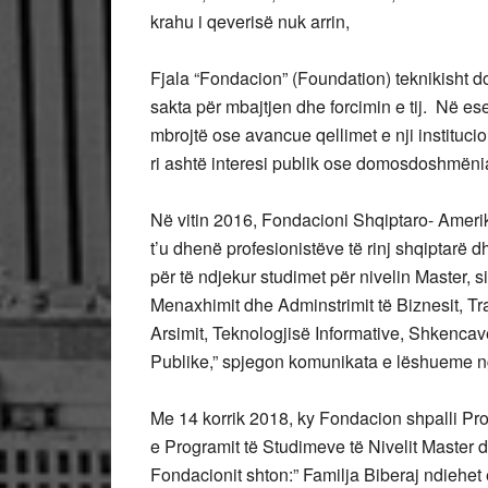
krahu i qeverisë nuk arrin,
Fjala “Fondacion” (Foundation) teknikisht do 
sakta për mbajtjen dhe forcimin e tij. Në es
mbrojtë ose avancue qellimet e nji institucio
ri ashtë interesi publik ose domosdoshmën
Në vitin 2016, Fondacioni Shqiptaro- Amer
t’u dhenë profesionistëve të rinj shqiptarë
për të ndjekur studimet për nivelin Master, s
Menaxhimit dhe Adminstrimit të Biznesit, Tr
Arsimit, Teknologjisë Informative, Shkencav
Publike,” spjegon komunikata e lëshueme n
Me 14 korrik 2018, ky Fondacion shpalli Proje
e Programit të Studimeve të Nivelit Master d
Fondacionit shton:” Familja Biberaj ndiehet