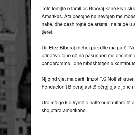
Tetë fëmijtë e familjes Biberaj kanë krye stu
Amerikës. Ata besojnë në nevojën me mbështet
naltë, dhe dëshirojnë që arsimi i naltë që u
tjerët.
Dr. Elez Biberaj rrfehej pak ditë ma parë:”
prindëve tonë që na pasunuen me besimin e 
pandërpreme, dhe mbështetjen e kontributet
Njiqind vjet ma parë, Imzot F.S.Noli shkruent
Fondacionit Biberaj ashtë përgjigja e jonë 
Urojmë që kjo frymë e naltë humanitare të pë
shqiptaro-amerikane.
==================================