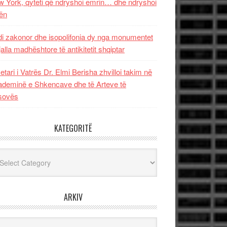
 York, qyteti që ndryshoi emrin… dhe ndryshoi
ën
i zakonor dhe isopolifonia dy nga monumentet
jalla madhështore të antikitetit shqiptar
etari i Vatrës Dr. Elmi Berisha zhvilloi takim në
deminë e Shkencave dhe të Arteve të
sovës
KATEGORITË
egoritë
ARKIV
iv