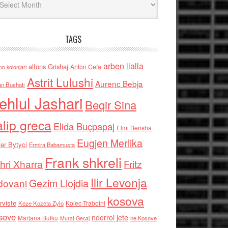
TAGS
arben llalla
alfons Grishaj
Anton Cefa
no kolonjari
Astrit Lulushi
Aurenc Bebja
an Bushati
ehlul Jashari
Beqir Sina
alip greca
Elida Buçpapaj
Elmi Berisha
Eugjen Merlika
er Bytyci
Ermira Babamusta
Frank shkreli
hri Xharra
Fritz
Ilir Levonja
Gezim Llojdia
dovani
kosova
rviste
Kolec Traboini
Keze Kozeta Zylo
sove
nderroi jete
Marjana Bulku
ne Kosove
Murat Gecaj