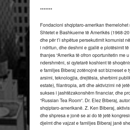
*******
Fondacioni shqiptaro-amerikan themelohet me 
Shtetet e Bashkueme të Amerikës (1968-2018
dhe për t’i shpëtue persekutimit komunist n
i ndritun, dhe deshmi e gjallë e plotësimit 
thanjes “Amerika të ofron oportunitetin me u 
ndershmëni, si qytetarë koshient të shoqëni
e familjes Biberaj zotënojnë sot bizneset e
arsimi, teknologjia, drejtësia, sherbimi publ
estate), filantropia, arti dhe aktivizimi në jet
sukses i jashtëzakonshëm financiar, dhe pron
“Russian Tea Room”. Dr. Elez Biberaj, autor, 
shqiptaro-amerikanë. Z. Ken Biberaj, aktivist
dhe shpresa e jonë se ai do të jetë kongresi
djelmt dhe vajzat e familjes Biberaj janë sh