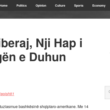
Home
Politics
Opinion
Culture
Sports
Economy
beraj, Nji Hap i
gën e Duhun
entuziasmue bashkësinë shqiptaro-amerikane. Me 14