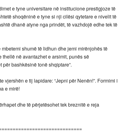
dimet e tyne universitare në institucione prestigjoze të
ë shoqëninë e tyne si nji cilësi qytetare e nivelit të
 ashtë dhanë atyne nga prindët, të vazhdojë edhe tek të
Ne mbetemi shumë të lidhun dhe jemi mirënjohës të
thellë në avantazhet e arsimit, punës së
 për bashkësinë tonë shqiptare”.
e vjershën e tij lapidare: “Jepni për Nenën!”. Formimi i
ma e mirë!
rhapet dhe të përjetësohet tek breznitë e reja
==============================