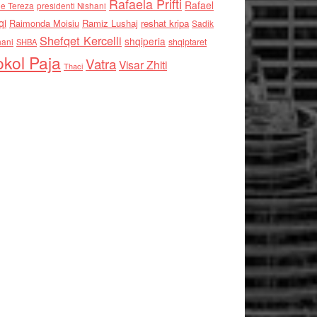
Rafaela Prifti
Rafael
e Tereza
presidenti Nishani
qi
Raimonda Moisiu
Ramiz Lushaj
reshat kripa
Sadik
Shefqet Kercelli
shqiperia
hani
shqiptaret
SHBA
kol Paja
Vatra
Visar Zhiti
Thaci