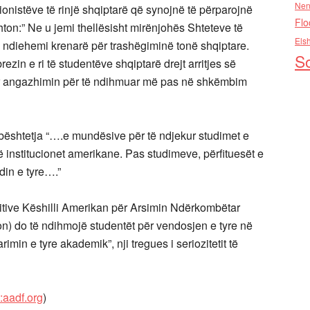
Nen
onistëve të rinjë shqiptarë që synojnë të përparojnë
Flo
ton:” Ne u jemi thellësisht mirënjohës Shteteve të
Els
 ndiehemi krenarë për trashëgiminë tonë shqiptare.
So
in e ri të studentëve shqiptarë drejt arritjes së
ur angazhimin për të ndihmuar më pas në shkëmbim
ështetja “….e mundësive për të ndjekur studimet e
ë institucionet amerikane. Pas studimeve, përfituesët e
din e tyre….”
zitive Këshilli Amerikan për Arsimin Ndërkombëtar
on) do të ndihmojë studentët për vendosjen e tyre në
min e tyre akademik”, nji tregues i seriozitetit të
p:aadf.org
)