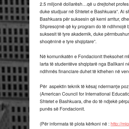
2.5 miljonë dollarësh…që u drejtohet profesi
duke studjuar në Shtetet e Bashkuara”. Ai sh
Bashkuara për suksesin që kemi arritur, dhe
Shpresojmë që ky program do të ndihmojë brez
suksesit të tyre akademik, duke përmbush
shoqëninë e tyre shqiptare”.
Në komunikatën e Fondacionit theksohet mb
larta të studentëve shqiptarë nga Ballkani n
ndihmës financiare duhet të kthehen në ven
Për aspektin teknik të kësaj ndermarrje po
(American Council for International Educati
Shtetet e Bashkuara, dhe do të ndjekë përpari
punës së Fondacionit.
(Për informata të plota kërkoni në :
http://mi