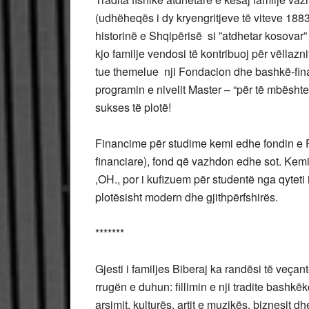
(udhëheqës i dy kryengritjeve të viteve 18
historinë e Shqipërisë si ”atdhetar kosovar
kjo familje vendosi të kontribuoj për vëllazn
tue themelue nji Fondacion dhe bashkë-financ
programin e nivelit Master – “për të mbështe
sukses të plotë!
Financime për studime kemi edhe fondin e
financiare), fond që vazhdon edhe sot. Ke
,OH., por i kufizuem për studentë nga qyteti
plotësisht modern dhe gjithpërfshirës.
*******
Gjesti i familjes Biberaj ka randësi të veçan
rrugën e duhun: fillimin e nji tradite bashkëk
arsimit, kulturës, artit e muzikës, biznesit d