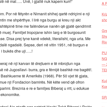
ë në mal….. Unë, i gjallë nuk kapem kurr!”
A 
m. Por në fëtyrën e Nimanit shihej qartë ndriçimi e nji
Kri
n me shpërthye. I lirë nga burgu ai kreu nji akt
shq
 shtëpinë time me falënderue nanën që gjatë qendrimit
Gre
në muej. Familjet tropojane ishin larg e të burgosunit
Shq
. Disa prej tyne kanë vdekë, literalisht, nga uria. Me
Riv
dalë ngadalë. Sepse, deri në vitin 1951, në burgun e
i bukës dhe uji…..!
PU
NG
beraj në nji karvan të drejtuem e të mbrojtun nga
— 
së në Jugosllavi- burra, gra e fëmijë bashkë me bagëti!.
TE
 Bashkueme të Amerikës (1968). Për 50 vjet të gjata,
Kuj
rmue nji Fondacion bamirës. Në këte vend që ofron
Ko
imi. Breznia e re e familjes Biberaj u rrit, u edukue
 ekonomike.
SP
hdon! Ajo rrjedh nga patrioti Haxhi Zekë Biberaj i Pejës,