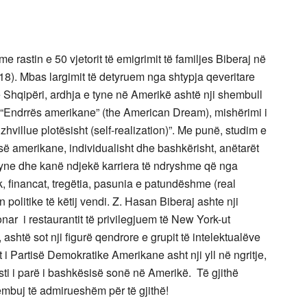
rastin e 50 vjetorit të emigrimit të familjes Biberaj në
). Mbas largimit të detyruem nga shtypja qeveritare
ë Shqipëri, ardhja e tyne në Amerikë ashtë nji shembull
të “Endrrës amerikane” (the American Dream), mishërimi i
zhvillue plotësisht (self-realization)”. Me punë, studim e
së amerikane, individualisht dhe bashkërisht, anëtarët
 tyne dhe kanë ndjekë karriera të ndryshme që nga
ik, financat, tregëtia, pasunia e patundëshme (real
ën politike të këtij vendi. Z. Hasan Biberaj ashte nji
ar i restaurantit të privilegjuem të New York-ut
ashtë sot nji figurë qendrore e grupit të intelektualëve
 i Partisë Demokratike Amerikane asht nji yll në ngritje,
sti i parë i bashkësisë sonë në Amerikë. Të gjithë
embuj të admirueshëm për të gjithë!