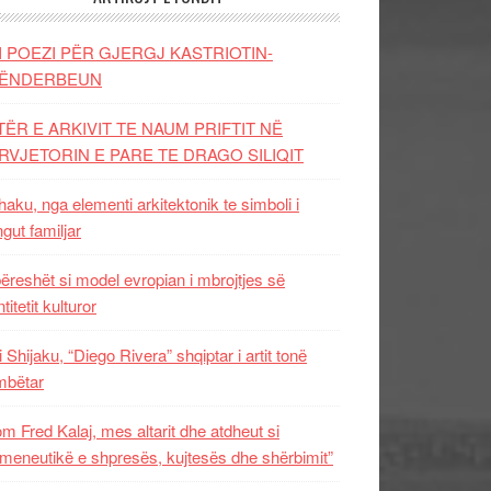
I POEZI PËR GJERGJ KASTRIOTIN-
ËNDERBEUN
TËR E ARKIVIT TE NAUM PRIFTIT NË
RVJETORIN E PARE TE DRAGO SILIQIT
aku, nga elementi arkitektonik te simboli i
ngut familjar
ëreshët si model evropian i mbrojtjes së
titetit kulturor
i Shijaku, “Diego Rivera” shqiptar i artit tonë
mbëtar
m Fred Kalaj, mes altarit dhe atdheut si
meneutikë e shpresës, kujtesës dhe shërbimit”