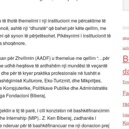
të thotë themelimi i nji institucioni me përcaktime të
encë, ashtë nji “dhuratë” që bahet për këte qellim, me
ni që synon të përjetësohet. Pikësynimi i institucionit të
alba
ia shoqënore.
asll
B
ikan për Zhvilimin (AADF) u themelue me qellim “…për
 dhe udhë-heqësve të ardhshëm nji mundësi të veçantë
d
i dhe për të kryer praktika profesionale në fushët e
ashëgimisë Kulturore, Eko-Turizmit, dhe Mikpritjes,
Env
e Kompjuterike, Politikave Publike dhe Administratës
Fa
ga Fondacioni Biberaj.
ra
ktin e tij të parë, i cili konziston në bashkëfinancimin
Inte
he Internship (MIP).. Z. Ken Biberaj, zadhanës i
Ko
 e nderuar për të bashkëfinancuar me nji donacion prej