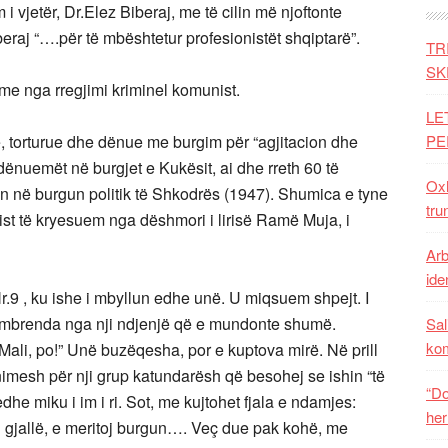
i vjetër, Dr.Elez Biberaj, me të cilin më njoftonte
iberaj “….për të mbështetur profesionistët shqiptarë”.
TR
SK
eme nga rregjimi kriminel komunist.
LE
ue, torturue dhe dënue me burgim për “agjitacion dhe
PE
ënuemët në burgjet e Kukësit, ai dhe rreth 60 të
Oxh
en në burgun politik të Shkodrës (1947). Shumica e tyne
tru
hist të kryesuem nga dëshmori i lirisë Ramë Muja, i
Arb
iden
.9 , ku ishe i mbyllun edhe unë. U miqsuem shpejt. I
 përmbrenda nga nji ndjenjë që e mundonte shumë.
Sal
ko
 Mali, po!” Unë buzëqesha, por e kuptova mirë. Në prill
nimesh për nji grup katundarësh që besohej se ishin “të
“Do
e miku i im i ri. Sot, me kujtohet fjala e ndamjes:
her
 i gjallë, e meritoj burgun…. Veç due pak kohë, me