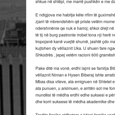
shkue në shtëpi, me marrë pushkën e me dal
E ndigjova me habitje këte rrfim të guximshë
zjarri të mbrendshëm që priste vetëm momenti
ndershmënie qe nuk e harroj; shkoi drejt në
të tij në burg pastronte rrobet tona nji herë 
tropojanë kanë vuejtë shumë, jashtë çdo mase
kujtohen dy vëllaznit Uka. U shuen fare nga
Shkodrës , jepej vetëm racioni 600 gramësh 
Pake ditë ma vonë, erdhi lajmi se familja Bi
vëllaznit Niman e Hysen Biberaj ishte arrati
Mbas disa viteve, ata emigruen në Shtetet e
ata punuen, u arsimuen, e arritën sot me fo
mundësi të mëdha erdhi edhe suksesi e përpar
dhe korri suksese të mëdha akademike dhe
Tradita fisnike atdhetare e kësaj familje vaz