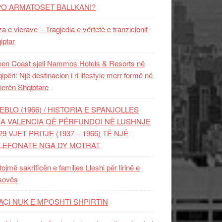
PO ARMATOSET BALLKANI?
za e vlerave – Tragjedia e vërtetë e tranzicionit
iptar
en Coast sjell Nammos Hotels & Resorts në
ipëri: Një destinacion i ri lifestyle merr formë në
ierën Shqiptare
EBLO (1966) / HISTORIA E SPANJOLLES
A VALENCIA QË PËRFUNDOI NË LUSHNJE
29 VJET PRITJE (1937 – 1966) TË NJË
LEFONATE NGA DY MOTRAT
tojmë sakrificën e familjes Lleshi për lirinë e
sovës
AÇI NUK E MPOSHTI SHPIRTIN