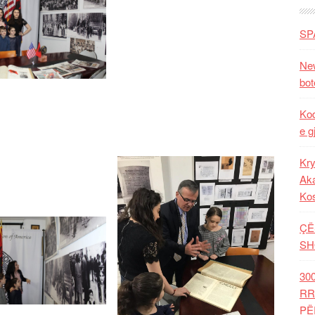
SP
New
bot
Kod
e g
Kry
Aka
Ko
ÇË
SH
30
RR
PË