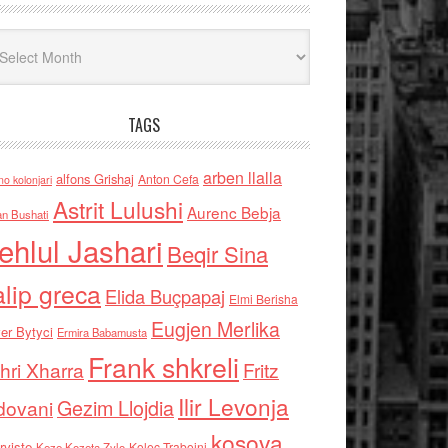
iv
TAGS
arben llalla
alfons Grishaj
Anton Cefa
no kolonjari
Astrit Lulushi
Aurenc Bebja
an Bushati
ehlul Jashari
Beqir Sina
alip greca
Elida Buçpapaj
Elmi Berisha
Eugjen Merlika
er Bytyci
Ermira Babamusta
Frank shkreli
hri Xharra
Fritz
Ilir Levonja
Gezim Llojdia
dovani
kosova
rviste
Kolec Traboini
Keze Kozeta Zylo