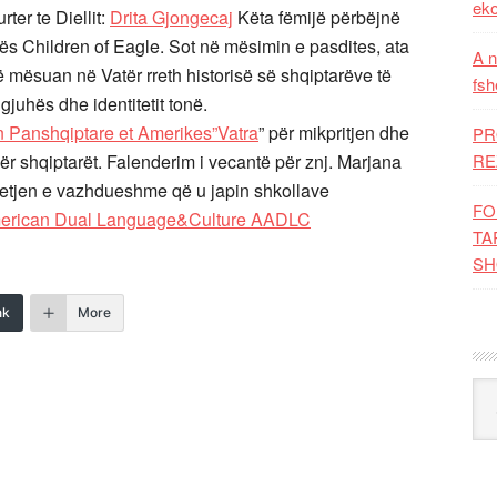
eko
ter te Diellit:
Drita Gjongecaj
Këta fëmijë përbëjnë
lës Children of Eagle. Sot në mësimin e pasdites, ata
A n
mësuan në Vatër rreth historisë së shqiptarëve të
fsh
juhës dhe identitetit tonë.
n Panshqiptare et Amerikes”Vatra
” për mikpritjen dhe
PR
RE
ër shqiptarët. Falenderim i vecantë për znj. Marjana
tjen e vazhdueshme që u japin shkollave
FO
American Dual Language&Culture AADLC
TA
SH
nk
More
Kat