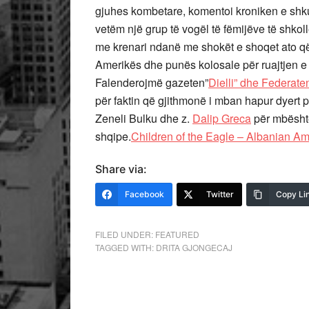
gjuhes kombetare, komentoi kroniken e shkur
vetëm një grup të vogël të fëmijëve të shkol
me krenari ndanë me shokët e shoqet ato që 
Amerikës dhe punës kolosale për ruajtjen e g
Falenderojmë gazeten”
Dielli” dhe Federate
për faktin që gjithmonë i mban hapur dyert p
Zeneli Bulku dhe z.
Dalip Greca
për mbështe
shqipe.
Children of the Eagle – Albanian 
Share via:
Facebook
Twitter
Copy Li
FILED UNDER:
FEATURED
TAGGED WITH:
DRITA GJONGECAJ