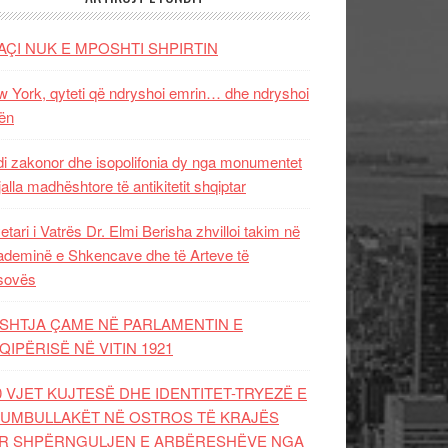
AÇI NUK E MPOSHTI SHPIRTIN
 York, qyteti që ndryshoi emrin… dhe ndryshoi
ën
i zakonor dhe isopolifonia dy nga monumentet
jalla madhështore të antikitetit shqiptar
etari i Vatrës Dr. Elmi Berisha zhvilloi takim në
deminë e Shkencave dhe të Arteve të
sovës
SHTJA ÇAME NË PARLAMENTIN E
QIPËRISË NË VITIN 1921
0 VJET KUJTESË DHE IDENTITET-TRYEZË E
UMBULLAKËT NË OSTROS TË KRAJËS
R SHPËRNGULJEN E ARBËRESHËVE NGA