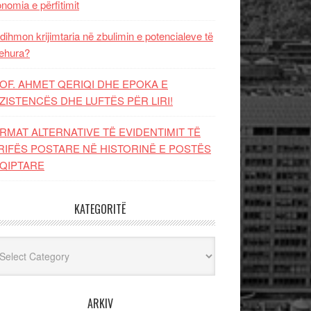
nomia e përfitimit
dihmon krijimtaria në zbulimin e potencialeve të
ehura?
OF. AHMET QERIQI DHE EPOKA E
ZISTENCЁS DHE LUFTЁS PЁR LIRI!
RMAT ALTERNATIVE TË EVIDENTIMIT TË
RIFËS POSTARE NË HISTORINË E POSTËS
QIPTARE
KATEGORITË
egoritë
ARKIV