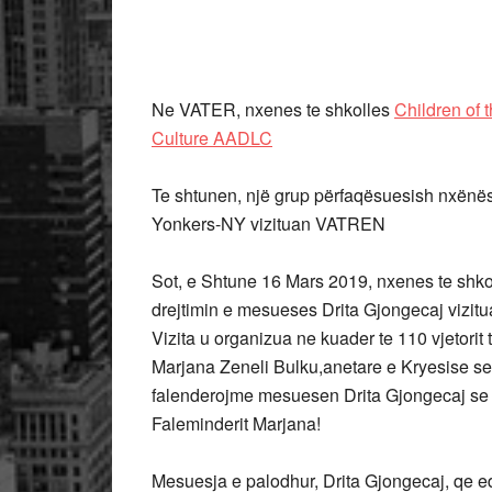
Ne VATER, nxenes te shkolles
Children of
Culture AADLC
Te shtunen, një grup përfaqësuesish nxënës
Yonkers-NY vizituan VATREN
Sot, e Shtune 16 Mars 2019, nxenes te shko
drejtimin e mesueses Drita Gjongecaj vizi
Vizita u organizua ne kuader te 110 vjetorit
Marjana Zeneli Bulku,anetare e Kryesise se 
falenderojme mesuesen Drita Gjongecaj se 
Faleminderit Marjana!
Mesuesja e palodhur, Drita Gjongecaj, qe ed