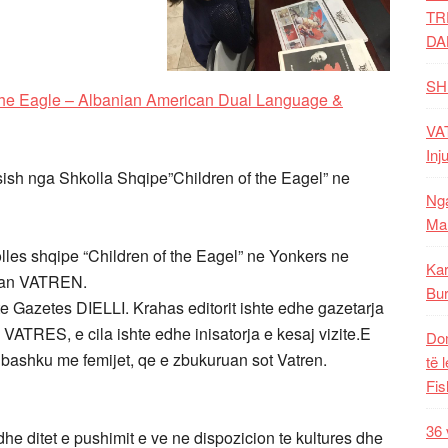
TR
DA
SH
 the Eagle – Albanian American Dual Language &
VAT
Inj
ish nga Shkolla Shqipe”Children of the Eagel” ne
Nga
Mal
lles shqipe “Children of the Eagel” ne Yonkers ne
Kar
tuan VATREN.
Bur
 te Gazetes DIELLI. Krahas editorit ishte edhe gazetarja
VATRES, e cila ishte edhe inisatorja e kesaj vizite.E
Dom
bashku me femijet, qe e zbukuruan sot Vatren.
të 
Fis
36 
he ditet e pushimit e ve ne dispozicion te kultures dhe