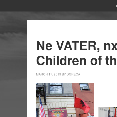
Ne VATER, nx
Children of t
MARCH 17, 2019
BY
DGRECA