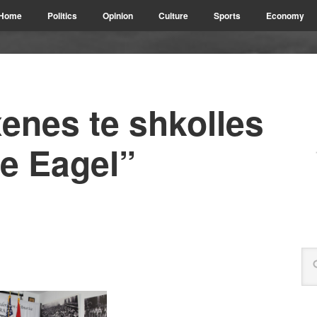
Home
Politics
Opinion
Culture
Sports
Economy
enes te shkolles
he Eagel”