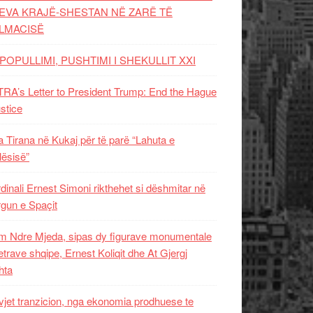
EVA KRAJË-SHESTAN NË ZARË TË
LMACISË
POPULLIMI, PUSHTIMI I SHEKULLIT XXI
RA’s Letter to President Trump: End the Hague
ustice
 Tirana në Kukaj për të parë “Lahuta e
ësisë”
dinali Ernest Simoni rikthehet si dëshmitar në
gun e Spaçit
 Ndre Mjeda, sipas dy figurave monumentale
letrave shqipe, Ernest Koliqit dhe At Gjergj
hta
vjet tranzicion, nga ekonomia prodhuese te