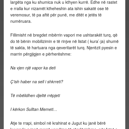
largëta nga ku shumica nuk u kthyen kurrë. Edhe në rastet
e rralla kur nizamët ktheheshin ata ishin sakatë ose të
veremosur, të pa aftë për punë, me ditët e jetës të
numëruara.
Fillimisht në bregdet mbërrin vapori me ushtarakët turq, që
do të bënin mobilizimin e të rinjve në listat ( kura’-ja) shumë
të sakta, të hartuara nga qeveritarët turq. Njerëzit pyesin e
marrin përgjigjen e përherëshme:
Na vjen një vapor ka deti
Ç’ish haber na sell i shkrreti?
Të mbëlidhen djeltë rrëpjeti
I kërkon Sulltan Memeti…
Atje te rrapi, simbol në krahinat e Jugut ku janë bërë