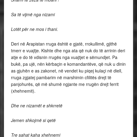
Sa të vijmë nga nizami
Lotët për ne mos i thani.
Deri në Arapistan rruga është e gjatë, rrokullimë, gjithë
tmerr e vuajtje. Kishte dhe nga ata që nuk do të arrinin deri
atje e do të vdisnin rrugës nga vuajtjet e sëmundjet. Pa
bukë, pa ujë, nën kërbaçin e komandantëve, që nuk u dinin
as gjuhën e as zakonet, në vendet ku piqej kulaçi në diell,
rruga zgjatej pambarim në marshimin cfilitës drejt të
panjohurës, që më shumë ngjante me rrugën drejt ferrit
(xhehnemit).
Dhe ne nizamët e shkrretë
Jemen shkojmë si qetë
Tre sahat kaha xhehnemi