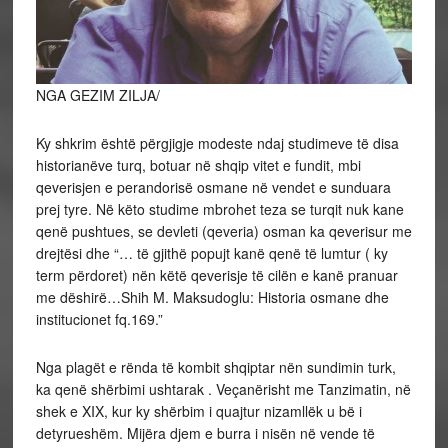
NGA GEZIM ZILJA/
Ky shkrim është përgjigje modeste ndaj studimeve të disa
historianëve turq, botuar në shqip vitet e fundit, mbi
qeverisjen e perandorisë osmane në vendet e sunduara
prej tyre. Në këto studime mbrohet teza se turqit nuk kane
qenë pushtues, se devleti (qeveria) osman ka qeverisur me
drejtësi dhe “… të gjithë popujt kanë qenë të lumtur ( ky
term përdoret) nën këtë qeverisje të cilën e kanë pranuar
me dëshirë…Shih M. Maksudoglu: Historia osmane dhe
institucionet fq.169.”
Nga plagët e rënda të kombit shqiptar nën sundimin turk,
ka qenë shërbimi ushtarak . Veçanërisht me Tanzimatin, në
shek e XIX, kur ky shërbim i quajtur nizamllëk u bë i
detyrueshëm. Mijëra djem e burra i nisën në vende të