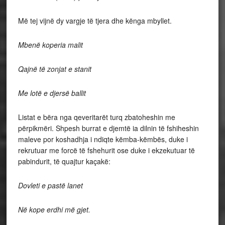
Më tej vijnë dy vargje të tjera dhe kënga mbyllet.
Mbenë koperia malit
Qajnë të zonjat e stanit
Me lotë e djersë ballit
Listat e bëra nga qeveritarët turq zbatoheshin me
përpikmëri. Shpesh burrat e djemtë ia dilnin të fshiheshin
maleve por koshadhja i ndiqte këmba-këmbës, duke i
rekrutuar me forcë të fshehurit ose duke i ekzekutuar të
pabindurit, të quajtur kaçakë:
Dovleti e pastë lanet
Në kope erdhi më gjet.