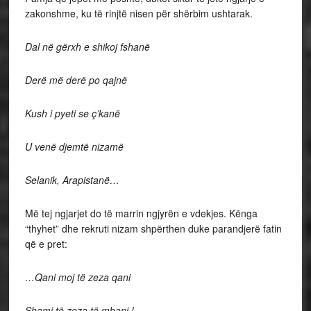
zakonshme, ku të rinjtë nisen për shërbim ushtarak.
Dal në gërxh e shikoj fshanë
Derë më derë po qajnë
Kush i pyeti se ç’kanë
U venë djemtë nizamë
Selanik, Arapistanë…
Më tej ngjarjet do të marrin ngjyrën e vdekjes. Kënga
“thyhet” dhe rekruti nizam shpërthen duke parandjerë fatin
që e pret:
…Qani moj të zeza qani
Shami të zeza të mbani !