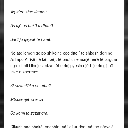
Aq afër ishtë Jemeni
As ujë as bukë u dhanë
Barit ju qepnë te hanë.
Në atë lemeri që po shikojnë çdo ditë ( të shkosh deri në
Azi apo Afrikë në këmbë), të paditur e asnjë herë të larguar
nga fshati i lindjes, nizamët e rinj pyesin njëri-tjetrin gjithë
frikë e shpresë:
Ki nizamllëku sa mba?
Mbase një vit e ca
Se kemi të zezat gra.
Dikush nga shokët ndoshta më i ditur dhe më me përvojë