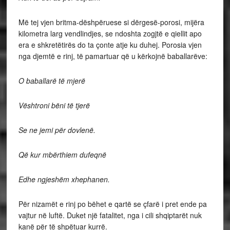
Më tej vjen britma-dëshpëruese si dërgesë-porosi, mijëra
kilometra larg vendlindjes, se ndoshta zogjtë e qiellit apo
era e shkretëtirës do ta çonte atje ku duhej. Porosia vjen
nga djemtë e rinj, të pamartuar që u kërkojnë baballarëve:
O baballarë të mjerë
Vështroni bëni të tjerë
Se ne jemi për dovlenë.
Që kur mbërthiem dufeqnë
Edhe ngjeshëm xhephanen.
Për nizamët e rinj po bëhet e qartë se çfarë i pret ende pa
vajtur në luftë. Duket një fatalitet, nga i cili shqiptarët nuk
kanë për të shpëtuar kurrë.