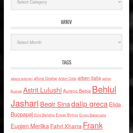
ARKIV
Arkiv
TAGS
arben llalla
alfons Grishaj
Anton Cefa
asllan
albano kolonjari
Behlul
Astrit Lulushi
Aurenc Bebja
Bushati
Jashari
dalip greca
Beqir Sina
Elida
Buçpapaj
Enver Bytyci
Elmi Berisha
Ermira Babamusta
Frank
Eugjen Merlika
Fahri Xharra