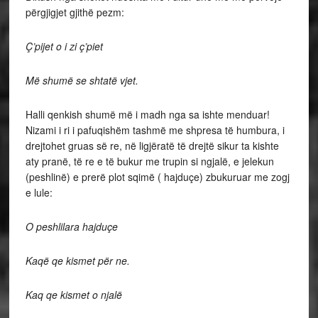
përgjigjet gjithë pezm:
Ç’pijet o i zi ç’piet
Më shumë se shtatë vjet.
Halli qenkish shumë më i madh nga sa ishte menduar!
Nizami i ri i pafuqishëm tashmë me shpresa të humbura, i
drejtohet gruas së re, në ligjëratë të drejtë sikur ta kishte
aty pranë, të re e të bukur me trupin si ngjalë, e jelekun
(peshlinë) e prerë plot sqimë ( hajduçe) zbukuruar me zogj
e lule:
O peshlilara hajduçe
Kaqë qe kismet për ne.
Kaq qe kismet o njalë