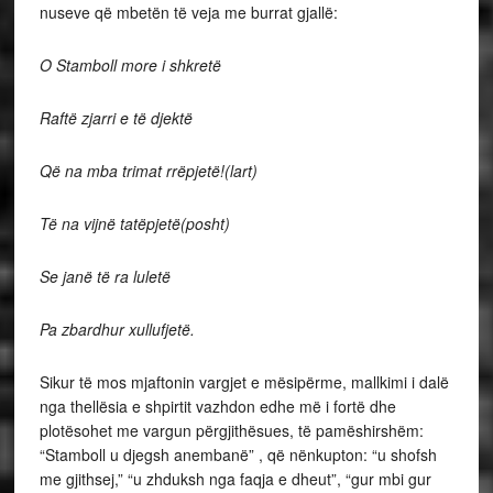
nuseve që mbetën të veja me burrat gjallë:
O Stamboll more i shkretë
Raftë zjarri e të djektë
Që na mba trimat rrëpjetë!(lart)
Të na vijnë tatëpjetë(posht)
Se janë të ra luletë
Pa zbardhur xullufjetë.
Sikur të mos mjaftonin vargjet e mësipërme, mallkimi i dalë
nga thellësia e shpirtit vazhdon edhe më i fortë dhe
plotësohet me vargun përgjithësues, të pamëshirshëm:
“Stamboll u djegsh anembanë” , që nënkupton: “u shofsh
me gjithsej,” “u zhduksh nga faqja e dheut”, “gur mbi gur