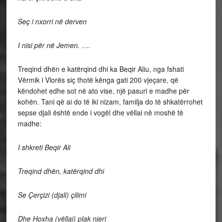
Seç i nxorri në derven
I nisi për në Jemen. ….
Treqind dhën e katërqind dhi ka Beqir Aliu, nga fshati
Vërmik i Vlorës siç thotë kënga gati 200 vjeçare, që
këndohet edhe sot në ato vise, një pasuri e madhe për
kohën. Tani që ai do të iki nizam, familja do të shkatërrohet
sepse djali është ende i vogël dhe vëllai në moshë të
madhe:
I shkreti Beqir Ali
Treqind dhën, katërqind dhi
Se Çerçizi (djali) çilimi
Dhe Hoxha (vëllai) plak njeri