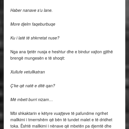
Haber nanave s’u lane.
More djelm faqeburbuqe
Ku i latë të shkrretat nuse?
Nga ana tjetër nusja e heshtur dhe e bindur vajton gjithë
brengë mungesën e të shoqit:
Xullufe vetullkatran
Ç’ke që natë e ditë qan?
Më mbeti burri nizam…
Mbi shkaktarin e këtyre vuajtjeve të pafundme ngrihet
mallkimi i tmerrshëm që bën të tundet malet e të dridhet
toka. Është mallkimi i nënave që mbetën pa djemtë dhe