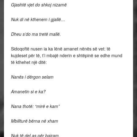
Gjashtë vjet do shkoj nizamë
Nuk di në kthenem i gjallë…
Dheu s’do ma tretë mallë.
Sidoqoftë nusen ia ka lënë amanet nënës së vet: të
kujdeset për të, t’i mbajë nderin e shtëpinë se edhe mund
të kthehet një ditë:
Nanës i dërgon selam
Amanetin si e ka?
Nana thotë: “mirë e kam”
Mbillturë bërna në xham
Nuk të del as për bajram.