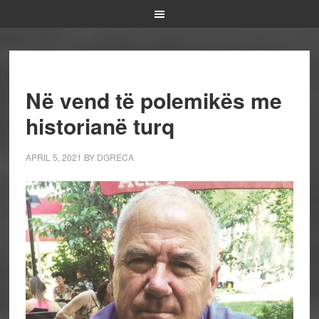
Në vend të polemikës me
historianë turq
APRIL 5, 2021
BY
DGRECA