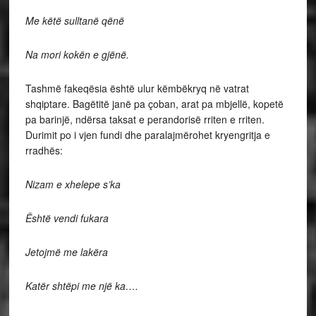
Me këtë sulltanë qënë
Na mori kokën e gjënë.
Tashmë fakeqësia është ulur këmbëkryq në vatrat
shqiptare. Bagëtitë janë pa çoban, arat pa mbjellë, kopetë
pa barinjë, ndërsa taksat e perandorisë rriten e rriten.
Durimit po i vjen fundi dhe paralajmërohet kryengritja e
rradhës:
Nizam e xhelepe s’ka
Është vendi fukara
Jetojmë me lakëra
Katër shtëpi me një ka….