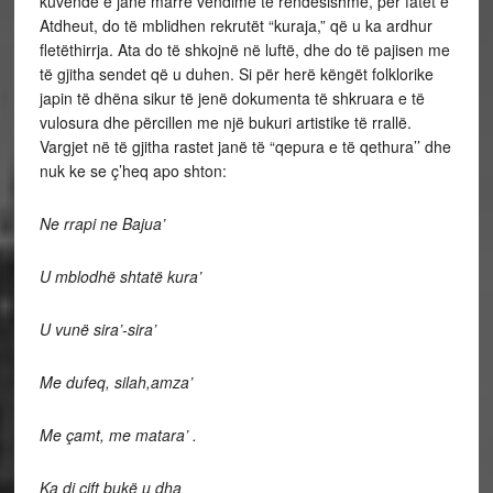
kuvende e janë marrë vendime të rëndësishme, për fatet e
Atdheut, do të mblidhen rekrutët “kuraja,” që u ka ardhur
fletëthirrja. Ata do të shkojnë në luftë, dhe do të pajisen me
të gjitha sendet që u duhen. Si për herë këngët folklorike
japin të dhëna sikur të jenë dokumenta të shkruara e të
vulosura dhe përcillen me një bukuri artistike të rrallë.
Vargjet në të gjitha rastet janë të “qepura e të qethura’’ dhe
nuk ke se ç’heq apo shton:
Ne rrapi ne Bajua’
U mblodhë shtatë kura’
U vunë sira’-sira’
Me dufeq, silah,amza’
Me çamt, me matara’ .
Ka di çift bukë u dha