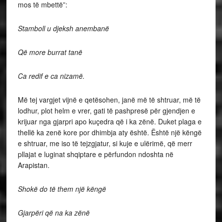
mos të mbettë”:
Stamboll u djeksh anembanë
Që more burrat tanë
Ca redif e ca nizamë.
Më tej vargjet vijnë e qetësohen, janë më të shtruar, më të
lodhur, plot helm e vrer, gati të pashpresë për gjendjen e
krijuar nga gjarpri apo kuçedra që i ka zënë. Duket plaga e
thellë ka zenë kore por dhimbja aty është. Është një këngë
e shtruar, me iso të tejzgjatur, si kuje e ulërimë, që merr
pllajat e luginat shqiptare e përfundon ndoshta në
Arapistan.
Shokë do të them një këngë
Gjarpëri që na ka zënë