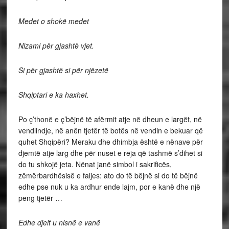
Medet o shokë medet
Nizami për gjashtë vjet.
Si për gjashtë si për njëzetë
Shqiptari e ka haxhet.
Po ç’thonë e ç’bëjnë të afërmit atje në dheun e largët, në
vendlindje, në anën tjetër të botës në vendin e bekuar që
quhet Shqipëri? Meraku dhe dhimbja është e nënave për
djemtë atje larg dhe për nuset e reja që tashmë s’dihet si
do tu shkojë jeta. Nënat janë simbol i sakrificës,
zëmërbardhësisë e faljes: ato do të bëjnë si do të bëjnë
edhe pse nuk u ka ardhur ende lajm, por e kanë dhe një
peng tjetër …
Edhe djelt u nisnë e vanë