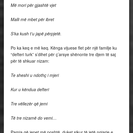
Më mori për gjashtë vjet
Malli më mbet për ibret
S’ka kush t’u japë përpjetë.
Po ka keq e më keq. Kënga vijuese flet për një familje ku
“defteri turk” s’dihet për ç’arsye shënonte tre djem të saj
për të shkuar nizam:
Te sheshi u ndothç i mjeri
Kur u këndua defteri
Tre vëllezër që jemi
Të tre nizamë do vemi…
Pamja që jepet më poshtë, duket sikur të jetë ngjarje e