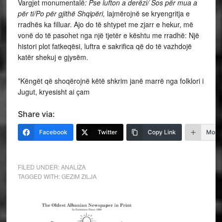
Vargjet monumentalë
: Pse lufton a derëzi/ Sos për mua a
për ti/Po për gjithë Shqipëri,
lajmërojnë se kryengritja e
rradhës ka filluar. Ajo do të shtypet me zjarr e hekur, më
vonë do të pasohet nga një tjetër e kështu me rradhë: Një
histori plot fatkeqësi, luftra e sakrifica që do të vazhdojë
katër shekuj e gjysëm.
*Këngët që shoqërojnë këtë shkrim janë marrë nga folklori i
Jugut, kryesisht ai çam
Share via:
Facebook
Twitter
Copy Link
More
FILED UNDER:
ANALIZA
TAGGED WITH:
GEZIM ZILJA