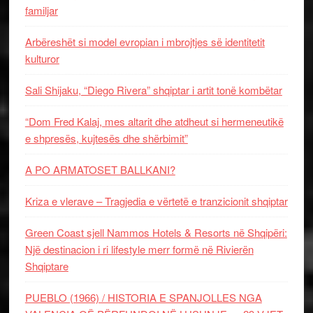
familjar
Arbëreshët si model evropian i mbrojtjes së identitetit
kulturor
Sali Shijaku, “Diego Rivera” shqiptar i artit tonë kombëtar
“Dom Fred Kalaj, mes altarit dhe atdheut si hermeneutikë
e shpresës, kujtesës dhe shërbimit”
A PO ARMATOSET BALLKANI?
Kriza e vlerave – Tragjedia e vërtetë e tranzicionit shqiptar
Green Coast sjell Nammos Hotels & Resorts në Shqipëri:
Një destinacion i ri lifestyle merr formë në Rivierën
Shqiptare
PUEBLO (1966) / HISTORIA E SPANJOLLES NGA