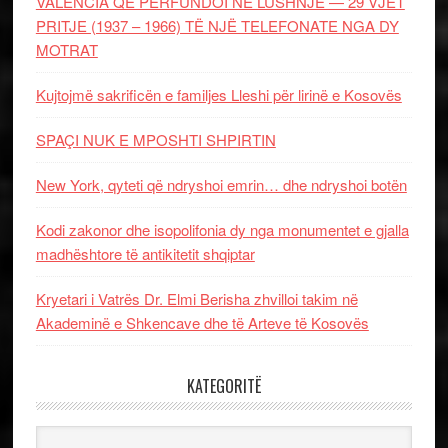
VALENCIA QË PËRFUNDOI NË LUSHNJE — 29 VJET
PRITJE (1937 – 1966) TË NJË TELEFONATE NGA DY
MOTRAT
Kujtojmë sakrificën e familjes Lleshi për lirinë e Kosovës
SPAÇI NUK E MPOSHTI SHPIRTIN
New York, qyteti që ndryshoi emrin… dhe ndryshoi botën
Kodi zakonor dhe isopolifonia dy nga monumentet e gjalla
madhështore të antikitetit shqiptar
Kryetari i Vatrës Dr. Elmi Berisha zhvilloi takim në
Akademinë e Shkencave dhe të Arteve të Kosovës
KATEGORITË
Kategoritë