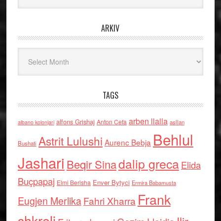
ARKIV
Arkiv
TAGS
arben llalla
alfons Grishaj
Anton Cefa
asllan
albano kolonjari
Behlul
Astrit Lulushi
Aurenc Bebja
Bushati
Jashari
dalip greca
Beqir Sina
Elida
Buçpapaj
Enver Bytyci
Elmi Berisha
Ermira Babamusta
Frank
Eugjen Merlika
Fahri Xharra
shkreli