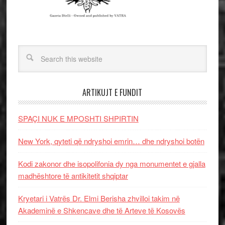
ARTIKUJT E FUNDIT
SPAÇI NUK E MPOSHTI SHPIRTIN
New York, qyteti që ndryshoi emrin… dhe ndryshoi botën
Kodi zakonor dhe isopolifonia dy nga monumentet e gjalla
madhështore të antikitetit shqiptar
Kryetari i Vatrës Dr. Elmi Berisha zhvilloi takim në
Akademinë e Shkencave dhe të Arteve të Kosovës