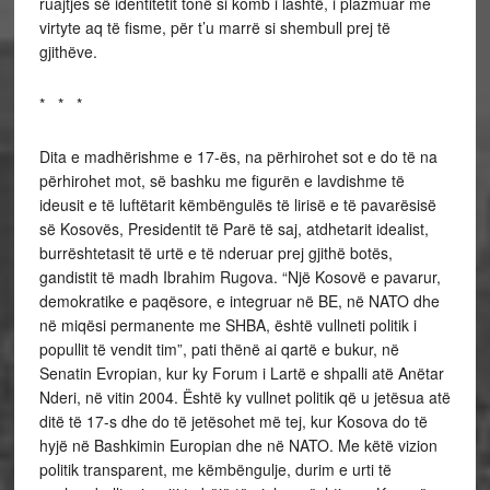
ruajtjes së identitetit tonë si komb i lashtë, i plazmuar me
virtyte aq të fisme, për t’u marrë si shembull prej të
gjithëve.
* * *
Dita e madhërishme e 17-ës, na përhirohet sot e do të na
përhirohet mot, së bashku me figurën e lavdishme të
ideusit e të luftëtarit këmbëngulës të lirisë e të pavarësisë
së Kosovës, Presidentit të Parë të saj, atdhetarit idealist,
burrështetasit të urtë e të nderuar prej gjithë botës,
gandistit të madh Ibrahim Rugova. “Një Kosovë e pavarur,
demokratike e paqësore, e integruar në BE, në NATO dhe
në miqësi permanente me SHBA, është vullneti politik i
popullit të vendit tim”, pati thënë ai qartë e bukur, në
Senatin Evropian, kur ky Forum i Lartë e shpalli atë Anëtar
Nderi, në vitin 2004. Është ky vullnet politik që u jetësua atë
ditë të 17-s dhe do të jetësohet më tej, kur Kosova do të
hyjë në Bashkimin Europian dhe në NATO. Me këtë vizion
politik transparent, me këmbëngulje, durim e urti të