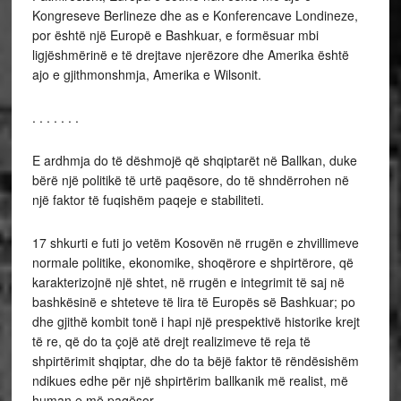
Kongreseve Berlineze dhe as e Konferencave Londineze,
por është një Europë e Bashkuar, e formësuar mbi
ligjëshmërinë e të drejtave njerëzore dhe Amerika është
ajo e gjithmonshmja, Amerika e Wilsonit.
. . . . . . .
E ardhmja do të dëshmojë që shqiptarët në Ballkan, duke
bërë një politikë të urtë paqësore, do të shndërrohen në
një faktor të fuqishëm paqeje e stabiliteti.
17 shkurti e futi jo vetëm Kosovën në rrugën e zhvillimeve
normale politike, ekonomike, shoqërore e shpirtërore, që
karakterizojnë një shtet, në rrugën e integrimit të saj në
bashkësinë e shteteve të lira të Europës së Bashkuar; po
dhe gjithë kombit tonë i hapi një prespektivë historike krejt
të re, që do ta çojë atë drejt realizimeve të reja të
shpirtërimit shqiptar, dhe do ta bëjë faktor të rëndësishëm
ndikues edhe për një shpirtërim ballkanik më realist, më
human e më paqësor.