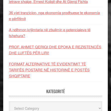
letrave shqipe, Ernest Koliqit dhe At Gjergj Fishta
36 vjet tranzicion, nga ekonomia prodhuese te ekonomia
e përfitimit
A ndihmon krijimtaria në zbulimin e potencialeve të
fshehura?
PROF. AHMET QERIQI DHE EPOKA E REZISTENCЁS
DHE LUFTЁS PЁR LIRI!
FORMAT ALTERNATIVE TË EVIDENTIMIT TË
TARIFËS POSTARE NË HISTORINË E POSTËS
SHQIPTARE
KATEGORITË
Kategoritë