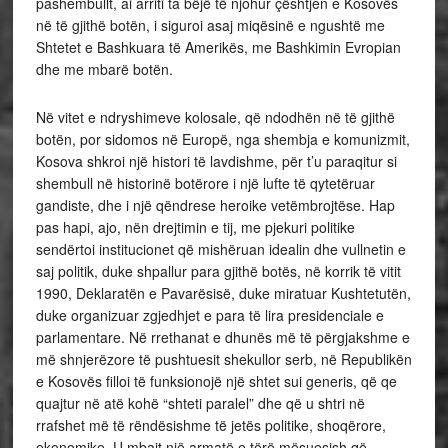
pashembullt, ai arriti ta bëjë të njohur çështjen e Kosovës
në të gjithë botën, i siguroi asaj miqësinë e ngushtë me
Shtetet e Bashkuara të Amerikës, me Bashkimin Evropian
dhe me mbarë botën.
Në vitet e ndryshimeve kolosale, që ndodhën në të gjithë
botën, por sidomos në Europë, nga shembja e komunizmit,
Kosova shkroi një histori të lavdishme, për t’u paraqitur si
shembull në historinë botërore i një lufte të qytetëruar
gandiste, dhe i një qëndrese heroike vetëmbrojtëse. Hap
pas hapi, ajo, nën drejtimin e tij, me pjekuri politike
sendërtoi institucionet që mishëruan idealin dhe vullnetin e
saj politik, duke shpallur para gjithë botës, në korrik të vitit
1990, Deklaratën e Pavarësisë, duke miratuar Kushtetutën,
duke organizuar zgjedhjet e para të lira presidenciale e
parlamentare. Në rrethanat e dhunës më të përgjakshme e
më shnjerëzore të pushtuesit shekullor serb, në Republikën
e Kosovës filloi të funksionojë një shtet sui generis, që qe
quajtur në atë kohë “shteti paralel” dhe që u shtri në
rrafshet më të rëndësishme të jetës politike, shoqërore,
ekonomike. U mbajt një armatë e tërë mësuesish që