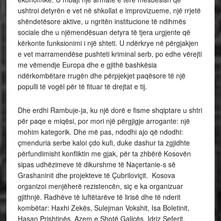
ushtroi detyrën e vet në shkollat e improvizueme, një rrjetë
shëndetësore aktive, u ngritën institucione të ndihmës
sociale dhe u njëmendësuan detyra të tjera urgjente që
kërkonte funksionimi i një shteti. U ndërkrye në përgjakjen
e vet marramendëse pushteti kriminal serb, po edhe vërejti
me vëmendje Europa dhe e gjithë bashkësia
ndërkombëtare rrugën dhe përpjekjet paqësore të një
populli të vogël për të fituar të drejtat e tij.
Dhe erdhi Rambuje-ja, ku një dorë e fisme shqiptare u shtri
për paqe e miqësi, por mori një përgjigje arrogante: një
mohim kategorik. Dhe më pas, ndodhi ajo që ndodhi:
çmenduria serbe kaloi çdo kufi, duke dashur ta zgjidhte
përfundimisht konfliktin me gjak, për ta zhbërë Kosovën
sipas udhëzimeve të dikurshme të Naçertanie-s së
Grashaninit dhe projekteve të Çubriloviçit. Kosova
organizoi menjëherë rezistencën, siç e ka organizuar
gjithnjë. Radhëve të luftëtarëve të lirisë dhe të nderit
kombëtar: Haxhi Zekës, Sulejman Vokshit, Isa Boletinit,
Hasan Prishtinës, Azem e Shotë Galicës, Idriz Seferit,