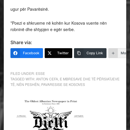
ugur për Pavarësinë.
*Poezi e shkrueme në kohën kur Kosova vuente nën
robninë dhe shtypjen e egër serbe.
Share via:
Facebook
Twitter
Copy Link
More
FILED UNDER:
ESSE
TAGGED WITH:
ANTON CEFA
,
E MBRESAVE DHE TË PËRSIATJEVE
TË
,
NËN PESHËN
,
PAVARESISE SE KOSOVES