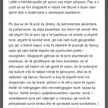
i çiltër e këmbëngulës që synon veç ecjen përpara. Pau e u
çudit se sa fort shqiptarët e ndarë më dhunë e duan njëri-
tjetrin dhe e ëndërrojnë e vlerësojnë bashkimin.
Po çka se do të jenë dy shtete, dy administrata qeveritare,
dy parlamente, dy data pavarësie, kur kemi një zemër dhe
një shpirt! Do të jemi një e të bashkuar në shtetin e shpirtit
tonë, shpirtit të kombit tonë, që nuk njeh kufij gjeografikë,
por që, e thënë hapur, e ka të vështirë të pranojë dy flamuj,
sado që njëri është thjesht një oportunitet politik i
nevojshëm. Shqiptarët gjithnjë do të jenë shpirtërisht të
bashkuar, do të glorifikojnë një hero kombëtar, do të
shkruajnë një histori në një gjuhë të veten, do të kultivojnë
një kulturë mbi të njëjtat rrënjë të qëmoçme, dhe do të
valëvisin një flamur, flamurin e kuq të shpirtit tonë me
shqiponjën me dy krerë, shtizën e të cilit e kemi të ngulur
thellë në ndërgjegjen dhe nënndërgjegjen tonë; sepse ky
flamur është simbol i patjetërsueshëm i qenies sonë, i
vetëdijësimit tonë për ndjenjën e rrënjosur që motit të
përkatësisë sonë etnike dhe të qenësisë sonë kombëtare, i