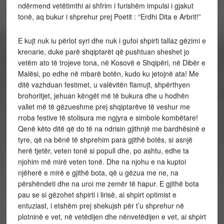
ndërmend vetëtimthi ai shfrim i furishëm impulsi i gjakut
tonë, aq bukur i shprehur prej Poetit : “Erdhi Dita e Arbrit!”
E kujt nuk iu përlot syri dhe nuk i gufoi shpirti tallaz gëzimi e
krenarie, duke parë shqiptarët që pushtuan sheshet jo
vetëm ato të trojeve tona, në Kosovë e Shqipëri, në Dibër e
Malësi, po edhe në mbarë botën, kudo ku jetojnë ata! Me
ditë vazhduan festimet, u valëvitën flamujt, shpërthyen
brohoritjet, jehuan këngët më të bukura dhe u hodhën
vallet më të gëzueshme prej shqiptarëve të veshur me
rroba festive të stolisura me ngjyra e simbole kombëtare!
Qenë këto ditë që do të na ndrisin gjithnjë me bardhësinë e
tyre, që na bënë të shprehim para gjithë botës, si asnjë
herë tjetër, veten tonë si popull dhe, po ashtu, edhe ta
njohim më mirë veten tonë. Dhe na njohu e na kuptoi
njëherë e mirë e gjithë bota, që u gëzua me ne, na
përshëndeti dhe na uroi me zemër të hapur. E gjithë bota
pau se si gëzohet shpirti i lirisë, ai shpirt optimist e
entuziast, i etshëm prej shekujsh për t’u shprehur në
plotninë e vet, në vetëdijen dhe nënvetëdijen e vet, ai shpirt