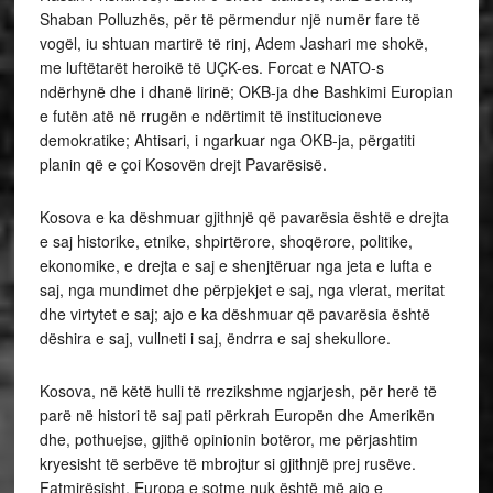
Shaban Polluzhës, për të përmendur një numër fare të
vogël, iu shtuan martirë të rinj, Adem Jashari me shokë,
me luftëtarët heroikë të UÇK-es. Forcat e NATO-s
ndërhynë dhe i dhanë lirinë; OKB-ja dhe Bashkimi Europian
e futën atë në rrugën e ndërtimit të institucioneve
demokratike; Ahtisari, i ngarkuar nga OKB-ja, përgatiti
planin që e çoi Kosovën drejt Pavarësisë.
Kosova e ka dëshmuar gjithnjë që pavarësia është e drejta
e saj historike, etnike, shpirtërore, shoqërore, politike,
ekonomike, e drejta e saj e shenjtëruar nga jeta e lufta e
saj, nga mundimet dhe përpjekjet e saj, nga vlerat, meritat
dhe virtytet e saj; ajo e ka dëshmuar që pavarësia është
dëshira e saj, vullneti i saj, ëndrra e saj shekullore.
Kosova, në këtë hulli të rrezikshme ngjarjesh, për herë të
parë në histori të saj pati përkrah Europën dhe Amerikën
dhe, pothuejse, gjithë opinionin botëror, me përjashtim
kryesisht të serbëve të mbrojtur si gjithnjë prej rusëve.
Fatmirësisht, Europa e sotme nuk është më ajo e