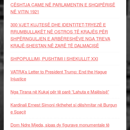
ÇËSHTJA ÇAME NË PARLAMENTIN E SHQIPËRISË
NË VITIN 1921
300 VJET KUJTESË DHE IDENTITET-TRYEZË E
RRUMBULLAKËT NË OSTROS TË KRAJËS PËR
SHPËRNGULJEN E ARBËRESHËVE NGA TREVA
KRAJË-SHESTAN NË ZARË TË DALMACISË
SHPOPULLIMI, PUSHTIMI I SHEKULLIT XXI
VATRA’s Letter to President Trump: End the Hague
Injustice
Nga Tirana në Kukaj për të parë “Lahuta e Malësisë”
Kardinali Ernest Simoni rikthehet si dëshmitar në Burgun
e Spaçit
Dom Ndre Mjeda, sipas dy figurave monumentale të