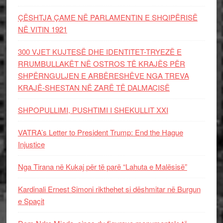
ÇËSHTJA ÇAME NË PARLAMENTIN E SHQIPËRISË
NË VITIN 1921
300 VJET KUJTESË DHE IDENTITET-TRYEZË E
RRUMBULLAKËT NË OSTROS TË KRAJËS PËR
SHPËRNGULJEN E ARBËRESHËVE NGA TREVA
KRAJË-SHESTAN NË ZARË TË DALMACISË
SHPOPULLIMI, PUSHTIMI I SHEKULLIT XXI
VATRA’s Letter to President Trump: End the Hague
Injustice
Nga Tirana në Kukaj për të parë “Lahuta e Malësisë”
Kardinali Ernest Simoni rikthehet si dëshmitar në Burgun
e Spaçit