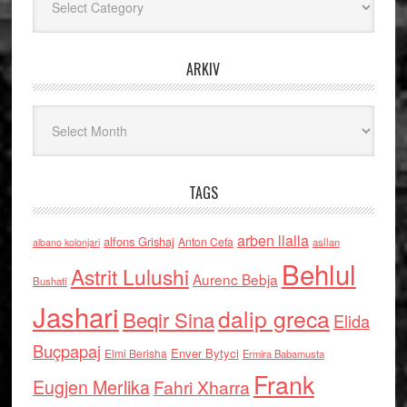
ARKIV
Arkiv
TAGS
arben llalla
alfons Grishaj
Anton Cefa
asllan
albano kolonjari
Behlul
Astrit Lulushi
Aurenc Bebja
Bushati
Jashari
dalip greca
Beqir Sina
Elida
Buçpapaj
Enver Bytyci
Elmi Berisha
Ermira Babamusta
Frank
Eugjen Merlika
Fahri Xharra