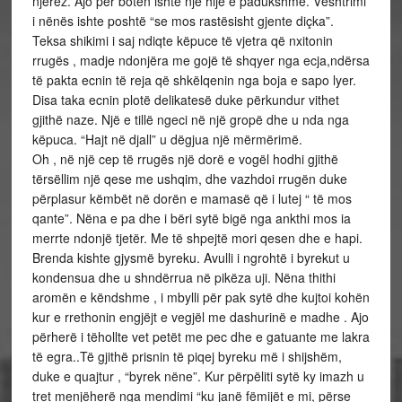
njerëz. Ajo për botën ishte një hije e padukshme. Vështrimi
i nënës ishte poshtë “se mos rastësisht gjente diçka”.
Teksa shikimi i saj ndiqte këpuce të vjetra që nxitonin
rrugës , madje ndonjëra me gojë të shqyer nga ecja,ndërsa
të pakta ecnin të reja që shkëlqenin nga boja e sapo lyer.
Disa taka ecnin plotë delikatesë duke përkundur vithet
gjithë naze. Një e tillë ngeci në një gropë dhe u nda nga
këpuca. “Hajt në djall” u dëgjua një mërmërimë.
Oh , në një cep të rrugës një dorë e vogël hodhi gjithë
tërsëllim një qese me ushqim, dhe vazhdoi rrugën duke
përplasur këmbët në dorën e mamasë që i lutej “ të mos
qante”. Nëna e pa dhe i bëri sytë bigë nga ankthi mos ia
merrte ndonjë tjetër. Me të shpejtë mori qesen dhe e hapi.
Brenda kishte gjysmë byreku. Avulli i ngrohtë i byrekut u
kondensua dhe u shndërrua në pikëza uji. Nëna thithi
aromën e këndshme , i mbylli për pak sytë dhe kujtoi kohën
kur e rrethonin engjëjt e vegjël me dashurinë e madhe . Ajo
përherë i tëhollte vet petët me pec dhe e gatuante me lakra
të egra..Të gjithë prisnin të piqej byreku më i shijshëm,
duke e quajtur , “byrek nëne”. Kur përpëliti sytë ky imazh u
tret menjëherë nga mendimi “ku janë fëmijët e mi, përse