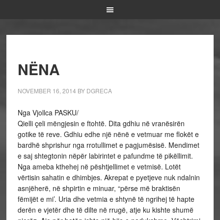
NËNA
NOVEMBER 16, 2014
BY
DGRECA
Nga Vjollca PASKU/
Qielli çeli mëngjesin e ftohtë. Dita gdhiu në vranësirën
gotike të reve. Gdhiu edhe një nënë e vetmuar me flokët e
bardhë shprishur nga rrotullimet e pagjumësisë. Mendimet
e saj shtegtonin nëpër labirintet e pafundme të pikëllimit.
Nga ameba kthehej në pështjellimet e vetmisë. Lotët
vërtisin sahatin e dhimbjes. Akrepat e pyetjeve nuk ndalnin
asnjëherë, në shpirtin e minuar, “përse më braktisën
fëmijët e mi’. Uria dhe vetmia e shtynë të ngrihej të hapte
derën e vjetër dhe të dilte në rrugë, atje ku kishte shumë