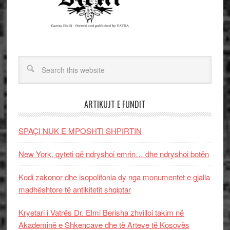
ARTIKUJT E FUNDIT
SPAÇI NUK E MPOSHTI SHPIRTIN
New York, qyteti që ndryshoi emrin… dhe ndryshoi botën
Kodi zakonor dhe isopolifonia dy nga monumentet e gjalla
madhështore të antikitetit shqiptar
Kryetari i Vatrës Dr. Elmi Berisha zhvilloi takim në
Akademinë e Shkencave dhe të Arteve të Kosovës