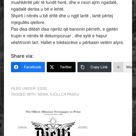
mushkëritë për të fundit herë, dhe e nxori ajrin ngadalë,
ngadalë derisa u bë e lehtë.
Shpirti i nënës u bë dritë dhe u ngjit lartë , lartë përtej
mjegullës qiellore.
Pas disa ditësh disa njerëz që banonin përreth, e gjetën
trupin e nënës të dekompozuar , dhe sytë e hapur
vështronin lart. Hallet e tokësorëve u përkasin vetëm atyre.
Share via:
Facebook
Twitter
Copy Link
More
FILED UNDER:
ESSE
TAGGED WITH:
NENA
,
VJOLLCA PASKU