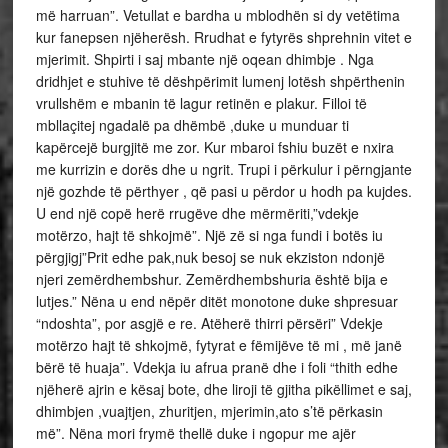
më harruan”. Vetullat e bardha u mblodhën si dy vetëtima
kur fanepsen njëherësh. Rrudhat e fytyrës shprehnin vitet e
mjerimit. Shpirti i saj mbante një oqean dhimbje . Nga
dridhjet e stuhive të dëshpërimit lumenj lotësh shpërthenin
vrullshëm e mbanin të lagur retinën e plakur. Filloi të
mbllaçitej ngadalë pa dhëmbë ,duke u munduar ti
kapërcejë burgjitë me zor. Kur mbaroi fshiu buzët e nxira
me kurrizin e dorës dhe u ngrit. Trupi i përkulur i përngjante
një gozhde të përthyer , që pasi u përdor u hodh pa kujdes.
U end një copë herë rrugëve dhe mërmëriti,”vdekje
motërzo, hajt të shkojmë”. Një zë si nga fundi i botës iu
përgjigj”Prit edhe pak,nuk besoj se nuk ekziston ndonjë
njeri zemërdhembshur. Zemërdhembshuria është bija e
lutjes.” Nëna u end nëpër ditët monotone duke shpresuar
“ndoshta”, por asgjë e re. Atëherë thirri përsëri” Vdekje
motërzo hajt të shkojmë, fytyrat e fëmijëve të mi , më janë
bërë të huaja”. Vdekja iu afrua pranë dhe i foli “thith edhe
njëherë ajrin e kësaj bote, dhe liroji të gjitha pikëllimet e saj,
dhimbjen ,vuajtjen, zhuritjen, mjerimin,ato s’të përkasin
më”. Nëna mori frymë thellë duke i ngopur me ajër