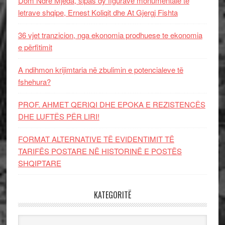
Dom Ndre Mjeda, sipas dy figurave monumentale të
letrave shqipe, Ernest Koliqit dhe At Gjergj Fishta
36 vjet tranzicion, nga ekonomia prodhuese te ekonomia
e përfitimit
A ndihmon krijimtaria në zbulimin e potencialeve të
fshehura?
PROF. AHMET QERIQI DHE EPOKA E REZISTENCЁS
DHE LUFTЁS PЁR LIRI!
FORMAT ALTERNATIVE TË EVIDENTIMIT TË
TARIFËS POSTARE NË HISTORINË E POSTËS
SHQIPTARE
KATEGORITË
Kategoritë