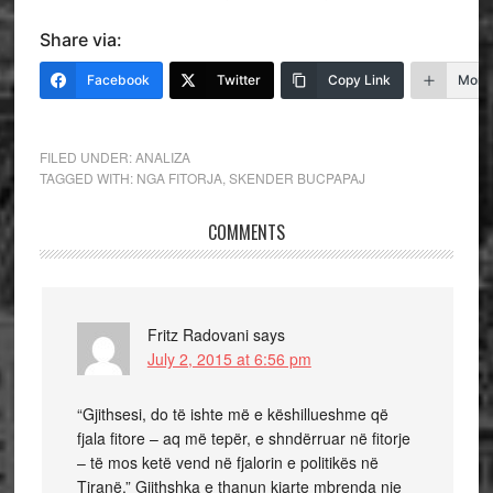
Share via:
Facebook
Twitter
Copy Link
More
FILED UNDER:
ANALIZA
TAGGED WITH:
NGA FITORJA
,
SKENDER BUCPAPAJ
COMMENTS
Fritz Radovani
says
July 2, 2015 at 6:56 pm
“Gjithsesi, do të ishte më e këshillueshme që
fjala fitore – aq më tepër, e shndërruar në fitorje
– të mos ketë vend në fjalorin e politikës në
Tiranë.” Gjithshka e thanun kjarte mbrenda nje