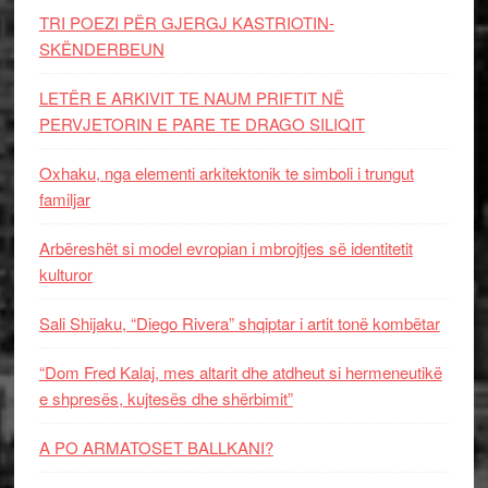
TRI POEZI PËR GJERGJ KASTRIOTIN-
SKËNDERBEUN
LETËR E ARKIVIT TE NAUM PRIFTIT NË
PERVJETORIN E PARE TE DRAGO SILIQIT
Oxhaku, nga elementi arkitektonik te simboli i trungut
familjar
Arbëreshët si model evropian i mbrojtjes së identitetit
kulturor
Sali Shijaku, “Diego Rivera” shqiptar i artit tonë kombëtar
“Dom Fred Kalaj, mes altarit dhe atdheut si hermeneutikë
e shpresës, kujtesës dhe shërbimit”
A PO ARMATOSET BALLKANI?