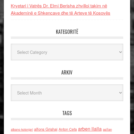
Kryetari i Vatrës Dr. Elmi Berisha zhvilloi takim në
Akademinë e Shkencave dhe të Arteve të Kosovës
KATEGORITË
Kategoritë
ARKIV
Arkiv
TAGS
arben llalla
alfons Grishaj
Anton Cefa
asllan
albano kolonjari