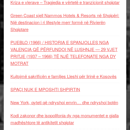
Kriza e vlerave – Tragjedia e vërtetë e tranzicionit shqiptar
Green Coast sjell Nammos Hotels & Resorts në Shqipëri:
Një destinacion i ri lifestyle merr formë në Rivierën
Shqiptare
PUEBLO (1966) / HISTORIA E SPANJOLLES NGA
VALENCIA QË PËRFUNDOI NË LUSHNJE — 29 VJET
PRITJE (1937 – 1966) TË NJË TELEFONATE NGA DY
MOTRAT
Kujtojmë sakrificën e familjes Lleshi për lirinë e Kosovës
SPAÇI NUK E MPOSHTI SHPIRTIN
New York, qyteti që ndryshoi emrin… dhe ndryshoi botën
Kodi zakonor dhe isopolifonia dy nga monumentet e gjalla
madhështore të antikitetit shqiptar