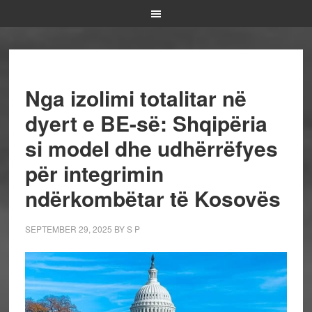
Nga izolimi totalitar në
dyert e BE-së: Shqipëria
si model dhe udhërrëfyes
për integrimin
ndërkombëtar të Kosovës
SEPTEMBER 29, 2025
BY
S P