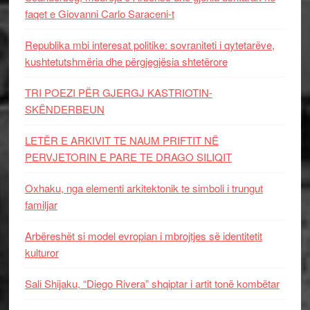
faqet e Giovanni Carlo Saraceni-t
Republika mbi interesat politike: sovraniteti i qytetarëve,
kushtetutshmëria dhe përgjegjësia shtetërore
TRI POEZI PËR GJERGJ KASTRIOTIN-
SKËNDERBEUN
LETËR E ARKIVIT TE NAUM PRIFTIT NË
PERVJETORIN E PARE TE DRAGO SILIQIT
Oxhaku, nga elementi arkitektonik te simboli i trungut
familjar
Arbëreshët si model evropian i mbrojtjes së identitetit
kulturor
Sali Shijaku, “Diego Rivera” shqiptar i artit tonë kombëtar