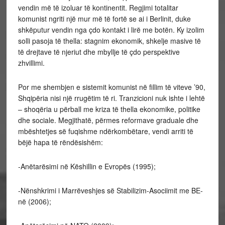
vendin më të izoluar të kontinentit. Regjimi totalitar
komunist ngriti një mur më të fortë se ai i Berlinit, duke
shkëputur vendin nga çdo kontakt i lirë me botën. Ky izolim
solli pasoja të thella: stagnim ekonomik, shkelje masive të
të drejtave të njeriut dhe mbyllje të çdo perspektive
zhvillimi.
Por me shembjen e sistemit komunist në fillim të viteve ’90,
Shqipëria nisi një rrugëtim të ri. Tranzicioni nuk ishte i lehtë
– shoqëria u përball me kriza të thella ekonomike, politike
dhe sociale. Megjithatë, përmes reformave graduale dhe
mbështetjes së fuqishme ndërkombëtare, vendi arriti të
bëjë hapa të rëndësishëm:
-Anëtarësimi në Këshillin e Evropës (1995);
-Nënshkrimi i Marrëveshjes së Stabilizim-Asociimit me BE-
në (2006);