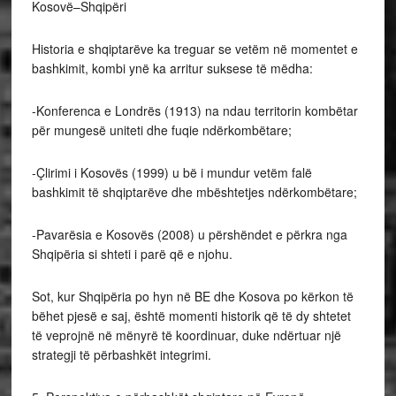
Kosovë–Shqipëri
Historia e shqiptarëve ka treguar se vetëm në momentet e
bashkimit, kombi ynë ka arritur suksese të mëdha:
-Konferenca e Londrës (1913) na ndau territorin kombëtar
për mungesë uniteti dhe fuqie ndërkombëtare;
-Çlirimi i Kosovës (1999) u bë i mundur vetëm falë
bashkimit të shqiptarëve dhe mbështetjes ndërkombëtare;
-Pavarësia e Kosovës (2008) u përshëndet e përkra nga
Shqipëria si shteti i parë që e njohu.
Sot, kur Shqipëria po hyn në BE dhe Kosova po kërkon të
bëhet pjesë e saj, është momenti historik që të dy shtetet
të veprojnë në mënyrë të koordinuar, duke ndërtuar një
strategji të përbashkët integrimi.