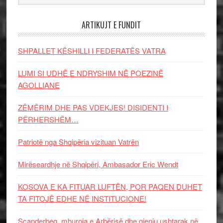
ARTIKUJT E FUNDIT
SHPALLET KËSHILLI I FEDERATËS VATRA
LUMI SI UDHË E NDRYSHIM NË POEZINË
AGOLLIANE
ZËMËRIM DHE PAS VDEKJES! DISIDENTI I
PËRHERSHËM…
Patriotë nga Shqipëria vizituan Vatrën
Mirëseardhje në Shqipëri, Ambasador Eric Wendt
KOSOVA E KA FITUAR LUFTËN, POR PAQEN DUHET
TA FITOJË EDHE NË INSTITUCIONE!
Scanderbeg, mburoja e Arbërisë dhe gjeniu ushtarak në