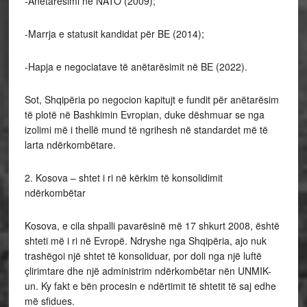
-Anëtarësimi në NATO (2009);
-Marrja e statusit kandidat për BE (2014);
-Hapja e negociatave të anëtarësimit në BE (2022).
Sot, Shqipëria po negocion kapitujt e fundit për anëtarësim
të plotë në Bashkimin Evropian, duke dëshmuar se nga
izolimi më i thellë mund të ngrihesh në standardet më të
larta ndërkombëtare.
2. Kosova – shtet i ri në kërkim të konsolidimit
ndërkombëtar
Kosova, e cila shpalli pavarësinë më 17 shkurt 2008, është
shteti më i ri në Evropë. Ndryshe nga Shqipëria, ajo nuk
trashëgoi një shtet të konsoliduar, por doli nga një luftë
çlirimtare dhe një administrim ndërkombëtar nën UNMIK-
un. Ky fakt e bën procesin e ndërtimit të shtetit të saj edhe
më sfidues.