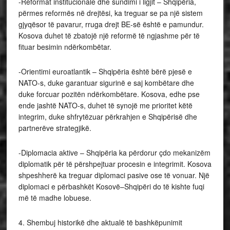
-Reformat institucionale dhe sundimi i ligjit – Shqipëria,
përmes reformës në drejtësi, ka treguar se pa një sistem
gjyqësor të pavarur, rruga drejt BE-së është e pamundur.
Kosova duhet të zbatojë një reformë të ngjashme për të
fituar besimin ndërkombëtar.
-Orientimi euroatlantik – Shqipëria është bërë pjesë e
NATO-s, duke garantuar sigurinë e saj kombëtare dhe
duke forcuar pozitën ndërkombëtare. Kosova, edhe pse
ende jashtë NATO-s, duhet të synojë me prioritet këtë
integrim, duke shfrytëzuar përkrahjen e Shqipërisë dhe
partnerëve strategjikë.
-Diplomacia aktive – Shqipëria ka përdorur çdo mekanizëm
diplomatik për të përshpejtuar procesin e integrimit. Kosova
shpeshherë ka treguar diplomaci pasive ose të vonuar. Një
diplomaci e përbashkët Kosovë–Shqipëri do të kishte fuqi
më të madhe lobuese.
4. Shembuj historikë dhe aktualë të bashkëpunimit