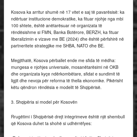
Kosova ka arritur shumë në 17 vitet e saj të pavarësisë: ka
ndërtuar institucione demokratike, ka fituar njohje nga mbi
100 shtete, është anëtarësuar në organizata të
rëndësishme si FMN, Banka Botërore, BERZH, ka fituar
liberalizimin e vizave me BE (2024) dhe është përfshirë në
partneritete strategjike me SHBA, NATO dhe BE.
Megjithatë, Kosova përballet ende me sfida të mëdha:
mungesa e njohjes universale, mosanëtarësimi në OKB
dhe organizata kyçe ndërkombëtare, sfidat e sundimit të
ligjit dhe nevoja për reforma të thella ekonomike. Pikërisht
këtu qëndron rëndësia e modelit të Shqipërisë.
3. Shqipëria si model për Kosovën
Rrugëtimi i Shqipërisë drejt integrimeve është një shembull
që Kosova duhet ta shohë si udhërrëfyes: