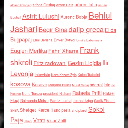
arben llalla
alfons Grishaj
Anton Cefa
asllan
albano kolonjari
Behlul
Astrit Lulushi
Aurenc Bebja
Bushati
Jashari
dalip greca
Beqir Sina
Elida
Buçpapaj
Enver Bytyci
Elmi Berisha
Ermira Babamusta
Frank
Eugjen Merlika
Fahri Xharra
shkreli
Ilir
Gezim Llojdia
Fritz radovani
Levonja
Interviste
Kolec Traboini
Keze Kozeta Zylo
kosova
Kosove
nderroi jete
Marjana Bulku
ne
Murat Gecaj
Rafaela Prifti
Rafael
Nene Tereza
Kosove
presidenti Nishani
Floqi
Raimonda Moisiu
Ramiz Lushaj
reshat kripa
Sadik Elshani
Sokol
Shefqet Kercelli
shqiperia
shqiptaret
SHBA
Paja
Vatra
Visar Zhiti
Thaci