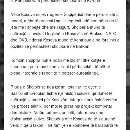
5. Perspektiva e përbashkët shqiptare në Evropë
Nëse Kosova ndjek rrugën e Shqipërisë dhe e përdor atë si
model, atëherë procesi i saj i integrimit ndërkombëtar do të
jetë më i shpejtë dhe më i sigurt. Shqipëria mund të
shërbejë si avokat i fuqishëm i Kosovës në Bruksel, NATO
dhe OKB, ndërsa Kosova mund të kontribuojë në forcimin e
pozitës së përbashkët shqiptare në Ballkan.
Kombin shqiptar nuk e ndan më izolimi dhe kufijtë e
imponuar, por e bashkon vizioni i përbashkët: të bëhet
pjesë integrale e rendit të ri botëror euroatlantik.
Rruga e Shqipërisë nga izolimi totalitar në dyert e
Bashkimit Evropian është një histori suksesi që duhet të
shërbejë si model për Kosovën. Integrimi nuk është vetëm
një proces teknik, por mbi të gjitha një projekt kombëtar
dhe historik. Vetëm përmes unitetit, reformave dhe
diplomacisë aktive, Shqipëria dhe Kosova do të sigurojnë
vendin që u takon – në familjen e kombeve të barabarta të