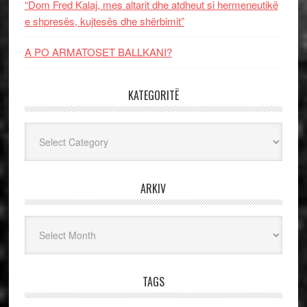
“Dom Fred Kalaj, mes altarit dhe atdheut si hermeneutikë
e shpresës, kujtesës dhe shërbimit”
A PO ARMATOSET BALLKANI?
KATEGORITË
Kategoritë
ARKIV
Arkiv
TAGS