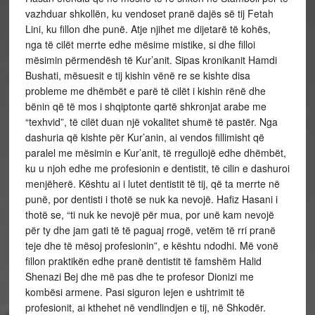
vazhduar shkollën, ku vendoset pranë dajës së tij Fetah
Lini, ku fillon dhe punë. Atje njihet me dijetarë të kohës,
nga të cilët merrte edhe mësime mistike, si dhe filloi
mësimin përmendësh të Kur’anit. Sipas kronikanit Hamdi
Bushati, mësuesit e tij kishin vënë re se kishte disa
probleme me dhëmbët e parë të cilët i kishin rënë dhe
bënin që të mos i shqiptonte qartë shkronjat arabe me
“texhvid”, të cilët duan një vokalitet shumë të pastër. Nga
dashuria që kishte për Kur’anin, ai vendos fillimisht që
paralel me mësimin e Kur’anit, të rregullojë edhe dhëmbët,
ku u njoh edhe me profesionin e dentistit, të cilin e dashuroi
menjëherë. Kështu ai i lutet dentistit të tij, që ta merrte në
punë, por dentisti i thotë se nuk ka nevojë. Hafiz Hasani i
thotë se, “ti nuk ke nevojë për mua, por unë kam nevojë
për ty dhe jam gati të të paguaj rrogë, vetëm të rri pranë
teje dhe të mësoj profesionin”, e kështu ndodhi. Më vonë
fillon praktikën edhe pranë dentistit të famshëm Halid
Shenazi Bej dhe më pas dhe te profesor Dionizi me
kombësi armene. Pasi siguron lejen e ushtrimit të
profesionit, ai kthehet në vendlindjen e tij, në Shkodër.