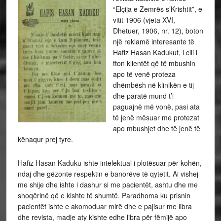
“Elçija e Zemrës s’Krishtit”, e
vitit 1906 (vjeta XVI,
Dhetuer, 1906, nr. 12), boton
një reklamë interesante të
Hafiz Hasan Kadukut, i cili i
fton klientët që të mbushin
apo të venë proteza
dhëmbësh në klinikën e tij
dhe paratë mund t’i
paguajnë më vonë, pasi ata
të jenë mësuar me protezat
apo mbushjet dhe të jenë të
kënaqur prej tyre.
Hafiz Hasan Kaduku ishte intelektual i plotësuar për kohën,
ndaj dhe gëzonte respektin e banorëve të qytetit. Ai vishej
me shije dhe ishte i dashur si me pacientët, ashtu dhe me
shoqërinë që e kishte të shumtë. Paradhoma ku prisnin
pacientët ishte e akomoduar mirë dhe e pajisur me libra
dhe revista, madje aty kishte edhe libra për fëmijë apo