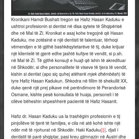
Kronikani Hamdi Bushati tregon se Hafiz Hasan Kaduku e
ushtroi profesionin si dentist në disa qytete të Shqipërisë
dhe në Mal të Zi. Kronikat e asaj kohe tregojnë që Hasan
Kaduku, me zotësinë e një dentisti të talentuar, tërhoqi
vëmendjen e të gjithë bashkëqytetarëve të tij, duke krijuar
një klientelë të gjerë edhe jashtë kufijve të vendit, si p.sh.
në Mal të Zi. Të gjithë konsujt e huajt që ishin të akredituar
në Shkodër, si dhe personalitete të viseve të tjera të vendit,
kishin si dentist (apo siç quhej atëherë
mjek dhëmbësh
) të
tyre Hafiz Hasan Kadukun. Shkodra në fillim të shekullit XX,
duke qenë një prej pikave më perëndimore të Perandorisë
Osmane, kishte pesë konsullata të huaja, personeli i të
cilëve bëheshin shpeshherë pacientë të Hafiz Hasanit.
Hafiz dr. Hasan Kaduku ua la trashëgim profesionin e tij
pinjollëve të tjerë të familjes, e cila në atë kohë ishte një
ndër më të njohurat në Shkodër. Haki Kaduku
[3]
, djali i
dentistit të parë shqiptar, pasi kreu gjimnazin në Austri dhe