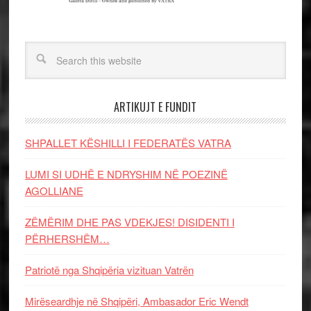
ARTIKUJT E FUNDIT
SHPALLET KËSHILLI I FEDERATËS VATRA
LUMI SI UDHË E NDRYSHIM NË POEZINË
AGOLLIANE
ZËMËRIM DHE PAS VDEKJES! DISIDENTI I
PËRHERSHËM…
Patriotë nga Shqipëria vizituan Vatrën
Mirëseardhje në Shqipëri, Ambasador Eric Wendt