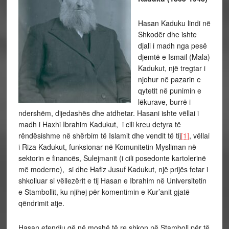
Hasan Kaduku lindi në
Shkodër dhe ishte
djali i madh nga pesë
djemtë e Ismail (Mala)
Kadukut, një tregtar i
njohur në pazarin e
qytetit në punimin e
lëkurave, burrë i
ndershëm, dijedashës dhe atdhetar. Hasani ishte vëllai i
madh i Haxhi Ibrahim Kadukut, i cili kreu detyra të
rëndësishme në shërbim të Islamit dhe vendit të tij
[1]
, vëllai
i Riza Kadukut, funksionar në Komunitetin Mysliman në
sektorin e financës, Sulejmanit (i cili posedonte kartolerinë
më moderne), si dhe Hafiz Jusuf Kadukut, një prijës fetar i
shkolluar si vëllezërit e tij Hasan e Ibrahim në Universitetin
e Stambollit, ku njihej për komentimin e Kur’anit gjatë
qëndrimit atje.
Hasan efendiu që në moshë të re shkon në Stamboll për të