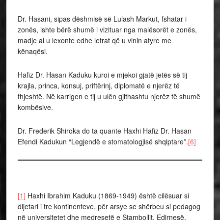
Dr. Hasani, sipas dëshmisë së Lulash Markut, fshatar i
zonës, ishte bërë shumë i vizituar nga malësorët e zonës,
madje ai u lexonte edhe letrat që u vinin atyre me
kënaqësi.
Hafiz Dr. Hasan Kaduku kuroi e mjekoi gjatë jetës së tij
krajla, princa, konsuj, priftërinj, diplomatë e njerëz të
thjeshtë. Në karrigen e tij u ulën gjithashtu njerëz të shumë
kombësive.
Dr. Frederik Shiroka do ta quante Haxhi Hafiz Dr. Hasan
Efendi Kadukun “Legjendë e stomatologjisë shqiptare”.
[6]
[1]
Haxhi Ibrahim Kaduku (1869-1949) është cilësuar si
dijetari i tre kontinenteve, për arsye se shërbeu si pedagog
në universitetet dhe medresetë e Stambollit, Edirnesë,