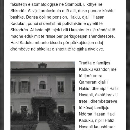
fakultetin e stomatologjisë në Stamboll, u kthye në
Shkodër. Ai vijoi profesionin e të atit, duke punuar kështu
bashkë. Derisa doli në pension, Hakiu, djali i Hasan
Kadukut, punoi si dentist në poliklinikën e qytetit të
Shkodrës. Ai ishte një mjek i cili i kushtonte një rëndësi të
madhe edukimit të rinisë për përkujdesjen shëndetësore.
Haki Kaduku mbante biseda për përkujdesjen ndaj
dhëmbëve në shkollat e shtetit të të gjitha niveleve.
Tradita e familjes
Kaduku vazhdon me
të tjerë emra.
Qamurani djali i
Hakiut dhe nipi i Hafiz
Hasanit, është brezi i
tretë i dhëmbëtarëve
të kësaj familjeje.
Ndërsa Hasan Haki
Kaduku, nipi i Hafiz
Hasanit ka ushtruar