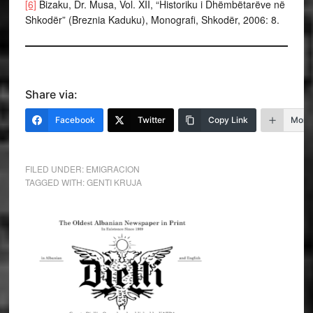
[6]
Bizaku, Dr. Musa, Vol. XII, “Historiku i Dhëmbëtarëve në
Shkodër” (Breznia Kaduku), Monografi, Shkodër, 2006: 8.
Share via:
Facebook
Twitter
Copy Link
More
FILED UNDER:
EMIGRACION
TAGGED WITH:
GENTI KRUJA