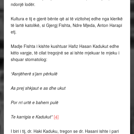
ndonjë lodër.
Kultura e tij e gjerë bënte që ai të vizitohej edhe nga klerikë
të lartë katolikë, si Gjergj Fishta, Ndre Mjeda, Anton Harapi
etj.
Madje Fishta i kishte kushtuar Hafiz Hasan Kadukut edhe
këto vargje, të cilat tregojnë se ai ishte mjekuar te mjeku i
shquar stomatolog:
“Asnjëherë s’jam përkulë
As prej shkjaut e as dhe ukut
Por rri urtë e bahem pulë
Te karrigia e Kadukut”
[4]
I biri i tij, dr. Haki Kaduku, tregon se dr. Hasani ishte i pari