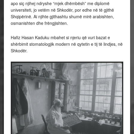
apo siç njihej ndryshe “mjek dhëmbësh” me diplomë
universiteti, jo vetëm në Shkodër, por edhe në të gjithë
Shqipërinë. Ai njihte gjithashtu shumë mirë arabishten,
osmanishten dhe frëngjishten.
Hafiz Hasan Kaduku mbahet si njeriu që vuri bazat e
shërbimit stomatologjik modern në qytetin e tij të lindjes, në
Shkodër.