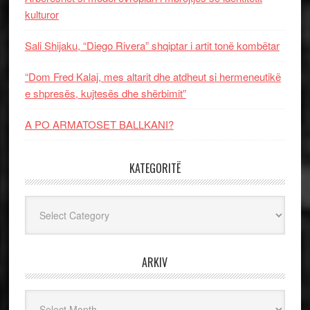
kulturor
Sali Shijaku, “Diego Rivera” shqiptar i artit tonë kombëtar
“Dom Fred Kalaj, mes altarit dhe atdheut si hermeneutikë
e shpresës, kujtesës dhe shërbimit”
A PO ARMATOSET BALLKANI?
KATEGORITË
Kategoritë
ARKIV
Arkiv