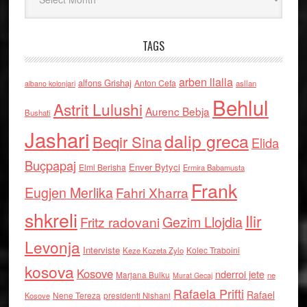
TAGS
arben llalla
alfons Grishaj
Anton Cefa
asllan
albano kolonjari
Behlul
Astrit Lulushi
Aurenc Bebja
Bushati
Jashari
dalip greca
Beqir Sina
Elida
Buçpapaj
Enver Bytyci
Elmi Berisha
Ermira Babamusta
Frank
Eugjen Merlika
Fahri Xharra
shkreli
Ilir
Gezim Llojdia
Fritz radovani
Levonja
Interviste
Kolec Traboini
Keze Kozeta Zylo
kosova
Kosove
nderroi jete
Marjana Bulku
ne
Murat Gecaj
Rafaela Prifti
Rafael
Nene Tereza
Kosove
presidenti Nishani