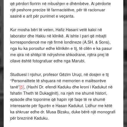
që përdori floririn në mbushjen e dhëmbëve. Ai përdorte
një peshore precize të farmacistëve, për të racionuar
sasinë e arit për punimet e veçanta.
Kur mosha bëri të veten, Hafiz Hasani vetë kaloi në
laborator dhe Hakiu në klinikë. Ai ishte i pari që mbajti
korrespondencë me një firmë londineze (A.SH. & Sons),
nga ku ka porositur edhe klinikën e tij, të cilën e ka pasur
me qira në shtëpi të ndryshme shkodrane, njëra prej të
cilave është fotografuar edhe nga Marubi.
Studiuesi i njohur, profesor Gëzim Uruçi, në dosjen e tij
“Personalitete të shquara në memorien e malësorëve
tanë”
[5]
, (Haxhi Dr. efendi Kaduku dhe kroni i Kadukut në
fshatin Theth të Dukagjinit), na njeh me shumë histori,
episode dhe toponime që hapin një faqe të re shumë
interesante për figurën e Hasan Kadukut. Lidhur me këtë
ka shkruar edhe dr. Musa Bizaku, duke bërë një monografi
për brezninë Kaduku.