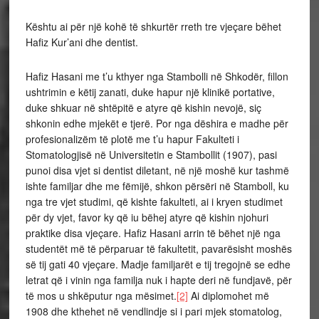
Kështu ai për një kohë të shkurtër rreth tre vjeçare bëhet
Hafiz Kur’ani dhe dentist.
Hafiz Hasani me t’u kthyer nga Stambolli në Shkodër, fillon
ushtrimin e këtij zanati, duke hapur një klinikë portative,
duke shkuar në shtëpitë e atyre që kishin nevojë, siç
shkonin edhe mjekët e tjerë. Por nga dëshira e madhe për
profesionalizëm të plotë me t’u hapur Fakulteti i
Stomatologjisë në Universitetin e Stambollit (1907), pasi
punoi disa vjet si dentist diletant, në një moshë kur tashmë
ishte familjar dhe me fëmijë, shkon përsëri në Stamboll, ku
nga tre vjet studimi, që kishte fakulteti, ai i kryen studimet
për dy vjet, favor ky që iu bëhej atyre që kishin njohuri
praktike disa vjeçare. Hafiz Hasani arrin të bëhet një nga
studentët më të përparuar të fakultetit, pavarësisht moshës
së tij gati 40 vjeçare. Madje familjarët e tij tregojnë se edhe
letrat që i vinin nga familja nuk i hapte deri në fundjavë, për
të mos u shkëputur nga mësimet.
[2]
Ai diplomohet më
1908 dhe kthehet në vendlindje si i pari mjek stomatolog,