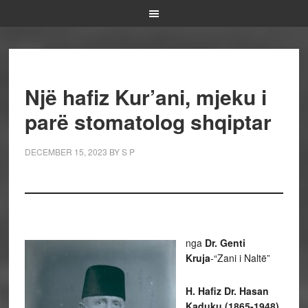
Një hafiz Kur’ani, mjeku i
parë stomatolog shqiptar
DECEMBER 15, 2023
BY
S P
nga
Dr. Genti
Kruja
-“Zani i Naltë”
H. Hafiz Dr. Hasan
Kaduku (1865-1948)