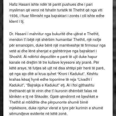
Hafiz Hasani ishte ndër të parët pushues dhe i pari
mysliman që veroi në fshatin turistik të Thethit që nga viti
1936, i ftuar fillimisht nga bajraktari i zonës i cili ishte edhe
klient i tij.
Dr. Hasani i mahnitur nga bukuritë dhe ujërat e Thethit,
mendon t’i bëjë një shërbim humanitar Thethit, një nxitje
për emancipim, duke bërë një marrëveshje të firmosur nga
vetë ai dhe lënë shenjat e gishtërinjve nga bajraktari i
Shoshit. Ai ndërtoi depozitën e parë të ujit duke hapur
kanale në drejtim të tre kullave kryesore aty pranë. Për
këtë arsye, të futjes së ujit në disa shtëpi për herë të parë,
që nga ajo ditë ai krua quhet “Kroni i Kadukut”. Kështu
krahas kësaj hynë edhe toponime të reja “Livadhi i
Kadukut”, “Bajrakja e Kadukut” etj. Ai i ftoi gjithashtu
thethianët që të vinin dhe t’i kuronin dhëmbët falas në
klinikën e tij në Shkodër. Gjatë qëndrimit në bjeshkët e
Thethit ai mblidhte dhe përpunonte shumë bimë
mjekësore, duke njohur vlerat e tyre për kurimin e shumë
sëmundjeve evidente në këtë zonë.