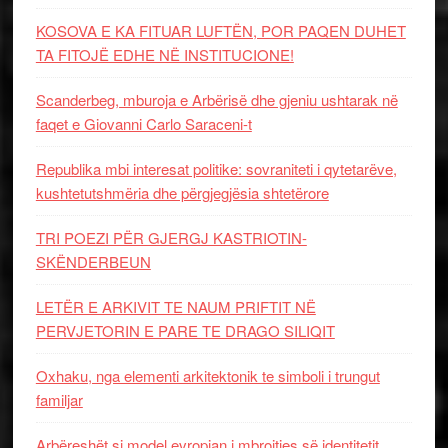
KOSOVA E KA FITUAR LUFTËN, POR PAQEN DUHET
TA FITOJË EDHE NË INSTITUCIONE!
Scanderbeg, mburoja e Arbërisë dhe gjeniu ushtarak në
faqet e Giovanni Carlo Saraceni-t
Republika mbi interesat politike: sovraniteti i qytetarëve,
kushtetutshmëria dhe përgjegjësia shtetërore
TRI POEZI PËR GJERGJ KASTRIOTIN-
SKËNDERBEUN
LETËR E ARKIVIT TE NAUM PRIFTIT NË
PERVJETORIN E PARE TE DRAGO SILIQIT
Oxhaku, nga elementi arkitektonik te simboli i trungut
familjar
Arbëreshët si model evropian i mbrojtjes së identitetit