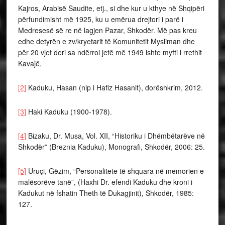
Kajros, Arabisë Saudite, etj., si dhe kur u kthye në Shqipëri
përfundimisht më 1925, ku u emërua drejtori i parë i
Medresesë së re në lagjen Pazar, Shkodër. Më pas kreu
edhe detyrën e zv/kryetarit të Komunitetit Mysliman dhe
për 20 vjet deri sa ndërroi jetë më 1949 ishte myfti i rrethit
Kavajë.
[2]
Kaduku, Hasan (nip i Hafiz Hasanit), dorëshkrim, 2012.
[3]
Haki Kaduku (1900-1978).
[4]
Bizaku, Dr. Musa, Vol. XII, “Historiku i Dhëmbëtarëve në
Shkodër” (Breznia Kaduku), Monografi, Shkodër, 2006: 25.
[5]
Uruçi, Gëzim, “Personalitete të shquara në memorien e
malësorëve tanë”, (Haxhi Dr. efendi Kaduku dhe kroni i
Kadukut në fshatin Theth të Dukagjinit), Shkodër, 1985:
127.