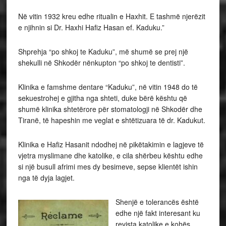
Në vitin 1932 kreu edhe ritualin e Haxhit. E tashmë njerëzit
e njihnin si Dr. Haxhi Hafiz Hasan ef. Kaduku.”
Shprehja “po shkoj te Kaduku”, më shumë se prej një
shekulli në Shkodër nënkupton “po shkoj te dentisti”.
Klinika e famshme dentare “Kaduku”, në vitin 1948 do të
sekuestrohej e gjitha nga shteti, duke bërë kështu që
shumë klinika shtetërore për stomatologji në Shkodër dhe
Tiranë, të hapeshin me veglat e shtëtizuara të dr. Kadukut.
Klinika e Hafiz Hasanit ndodhej në pikëtakimin e lagjeve të
vjetra myslimane dhe katolike, e cila shërbeu kështu edhe
si një busull afrimi mes dy besimeve, sepse klientët ishin
nga të dyja lagjet.
Shenjë e tolerancës është
edhe një fakt interesant ku
revista katolike e kohës