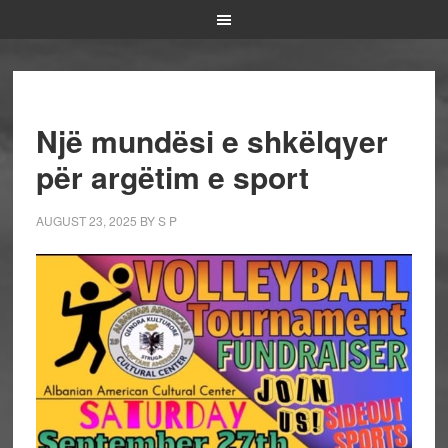
Një mundësi e shkëlqyer
për argëtim e sport
AUGUST 23, 2025
BY
S P