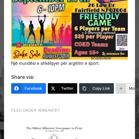
Një mundësi e shkëlqyer për argëtim e sport.
Share via:
Facebook
Twitter
Copy Link
More
FILED UNDER:
KOMUNITET