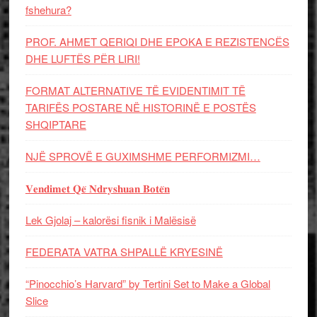
fshehura?
PROF. AHMET QERIQI DHE EPOKA E REZISTENCЁS
DHE LUFTЁS PЁR LIRI!
FORMAT ALTERNATIVE TË EVIDENTIMIT TË
TARIFËS POSTARE NË HISTORINË E POSTËS
SHQIPTARE
NJË SPROVË E GUXIMSHME PERFORMIZMI…
𝐕𝐞𝐧𝐝𝐢𝐦𝐞𝐭 𝐐𝐞̈ 𝐍𝐝𝐫𝐲𝐬𝐡𝐮𝐚𝐧 𝐁𝐨𝐭𝐞̈𝐧
Lek Gjolaj – kalorësi fisnik i Malësisë
FEDERATA VATRA SHPALLË KRYESINË
“Pinocchio’s Harvard” by Tertini Set to Make a Global
Slice