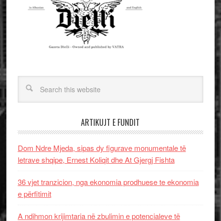
ARTIKUJT E FUNDIT
Dom Ndre Mjeda, sipas dy figurave monumentale të
letrave shqipe, Ernest Koliqit dhe At Gjergj Fishta
36 vjet tranzicion, nga ekonomia prodhuese te ekonomia
e përfitimit
A ndihmon krijimtaria në zbulimin e potencialeve të