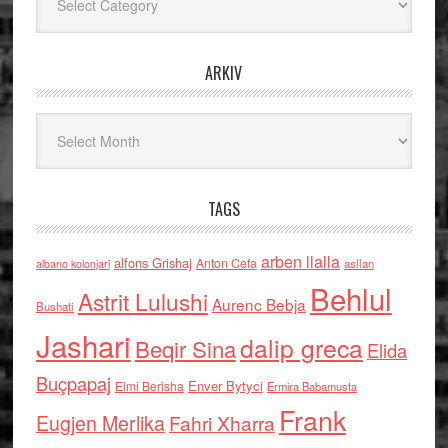
ARKIV
Arkiv
TAGS
arben llalla
alfons Grishaj
Anton Cefa
asllan
albano kolonjari
Behlul
Astrit Lulushi
Aurenc Bebja
Bushati
Jashari
dalip greca
Beqir Sina
Elida
Buçpapaj
Enver Bytyci
Elmi Berisha
Ermira Babamusta
Frank
Eugjen Merlika
Fahri Xharra