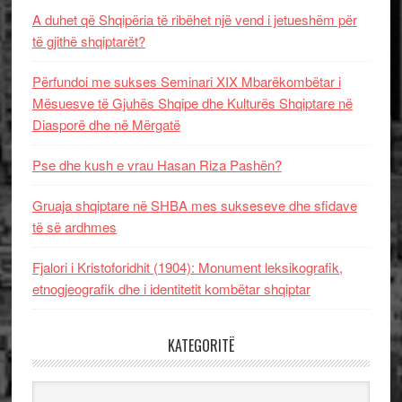
A duhet që Shqipëria të ribëhet një vend i jetueshëm për
të gjithë shqiptarët?
Përfundoi me sukses Seminari XIX Mbarëkombëtar i
Mësuesve të Gjuhës Shqipe dhe Kulturës Shqiptare në
Diasporë dhe në Mërgatë
Pse dhe kush e vrau Hasan Riza Pashën?
Gruaja shqiptare në SHBA mes sukseseve dhe sfidave
të së ardhmes
Fjalori i Kristoforidhit (1904): Monument leksikografik,
etnogjeografik dhe i identitetit kombëtar shqiptar
KATEGORITË
Kategoritë