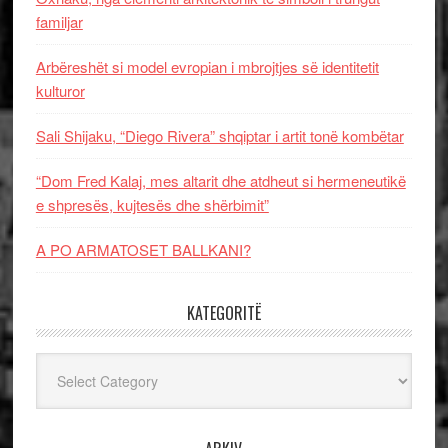
familjar
Arbëreshët si model evropian i mbrojtjes së identitetit
kulturor
Sali Shijaku, “Diego Rivera” shqiptar i artit tonë kombëtar
“Dom Fred Kalaj, mes altarit dhe atdheut si hermeneutikë
e shpresës, kujtesës dhe shërbimit”
A PO ARMATOSET BALLKANI?
KATEGORITË
Kategoritë