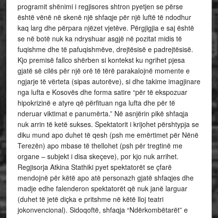
programit shënimi i regjisores shtron pyetjen se përse
është vënë në skenë një shfaqje për një luftë të ndodhur
kaq larg dhe përpara njëzet vjetëve. Përgjigjia e saj është
se në botë nuk ka ndryshuar asgjë në pozitat midis të
fuqishme dhe të pafuqishmëve, drejtësisë e padrejtësisë.
Kjo premisë fallco shërben si kontekst ku ngrihet pjesa
gjatë së cilës për një orë të tërë parakalojnë momente e
ngjarje të vërteta (sipas autorëve), si dhe takime imagjinare
nga lufta e Kosovës dhe forma satire “për të ekspozuar
hipokrizinë e atyre që përfituan nga lufta dhe për të
nderuar viktimat e panumërta.” Në asnjërin pikë shfaqja
nuk arrin të ketë sukses. Spektatorit i krijohet përshtypja se
diku mund apo duhet të qesh (psh me emërtimet për Nënë
Terezën) apo mbase të thellohet (psh për tregtinë me
organe – subjekt i disa skeçeve), por kjo nuk arrihet.
Regjisorja Atkina Stathiki pyet spektatorët se çfarë
mendojnë për këtë apo atë personazh gjatë shfaqjes dhe
madje edhe falenderon spektatorët që nuk janë larguar
(duhet të jetë diçka e pritshme në këtë lloj teatri
jokonvencional). Sidoqoftë, shfaqja “Ndërkombëtarët” e