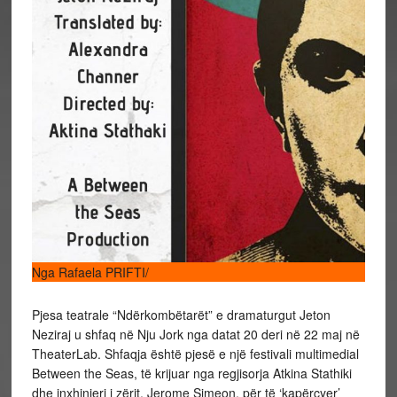
Nga Rafaela PRIFTI/
Pjesa teatrale “Ndërkombëtarët” e dramaturgut Jeton
Neziraj u shfaq në Nju Jork nga datat 20 deri në 22 maj në
TheaterLab. Shfaqja është pjesë e një festivali multimedial
Between the Seas, të krijuar nga regjisorja Atkina Stathiki
dhe inxhinieri i zërit, Jerome Simeon, për të ‘kapërcyer’