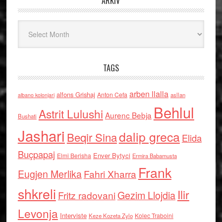
ARKIV
Arkiv
TAGS
arben llalla
alfons Grishaj
Anton Cefa
asllan
albano kolonjari
Behlul
Astrit Lulushi
Aurenc Bebja
Bushati
Jashari
dalip greca
Beqir Sina
Elida
Buçpapaj
Enver Bytyci
Elmi Berisha
Ermira Babamusta
Frank
Eugjen Merlika
Fahri Xharra
shkreli
Ilir
Gezim Llojdia
Fritz radovani
Levonja
Interviste
Kolec Traboini
Keze Kozeta Zylo