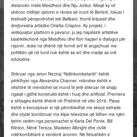
distancën midis Mesdheut dhe Nju Jorkut. Meqë ky vit
shënon tridhjet vjetorin e rënies së murit të Berlinit, fokusi i
festivalit përqendrohet tek Ballkani, thonë krijuesit dhe
drejtoresha artistike Orietta Crispino. Ky projekt, i
vetëquajtur platform e pavarur, ju jep hapësirë artistëve
bashkëkohorë nga Mesdheu dhe fton hapjen e dialogut për
rajonin, duke na dhënë një formë arti të angazhuar me
politikën që në fund nuk është as art dhe madje as orë
edukative.
Shkruar nga Jeton Neziraj “Ndërkombetarët” është
përkthyer nga Alexandra Channer, ndonëse është e
vështirë të mendohet se mund të jetë shkruar në shqip
ngaqë i gjithë konstrukti është i huaj dhe artificial. Premiera
e shfaqjes është dhënë në Prishtinë në vitin 2016. Pjesa
është e konceptuar si një përmbledhje me skeçe estrade
dhe etyde kombinuar me klipe televizive që lidhen me njëri-
tjetrin vetëm nga personazhet si Karla Del Ponte, Bill
Klinton, Nënë Tereza, Madelen Albright dhe civilë
ndërkombëtarë e vendorë anonim. Në fletushkën e