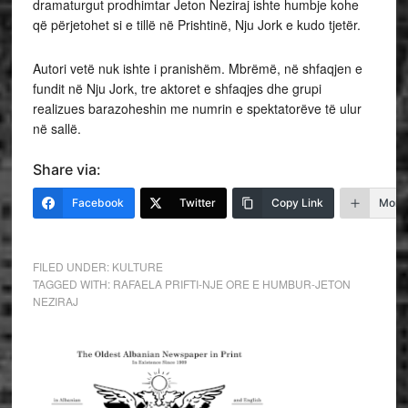
dramaturgut prodhimtar Jeton Neziraj ishte humbje kohe
që përjetohet si e tillë në Prishtinë, Nju Jork e kudo tjetër.
Autori vetë nuk ishte i pranishëm. Mbrëmë, në shfaqjen e
fundit në Nju Jork, tre aktoret e shfaqjes dhe grupi
realizues barazoheshin me numrin e spektatorëve të ulur
në sallë.
Share via:
Facebook
Twitter
Copy Link
More
FILED UNDER:
KULTURE
TAGGED WITH:
RAFAELA PRIFTI-NJE ORE E HUMBUR-JETON
NEZIRAJ