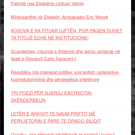
Patriotë nga Shqipëria vizituan Vatrën
Mirëseardhje në Shqipëri, Ambasador Eric Wendt
KOSOVA E KA FITUAR LUFTËN, POR PAQEN DUHET
TA FITOJË EDHE NË INSTITUCIONE!
Scanderbeg, mburoja e Arbërisë dhe gjeniu ushtarak në
faqet e Giovanni Carlo Saraceni-t
Republika mbi interesat politike: sovraniteti i qytetarëve,
kushtetutshmëria dhe përgjegjësia shtetërore
TRI POEZI PËR GJERGJ KASTRIOTIN-
SKËNDERBEUN
LETËR E ARKIVIT TE NAUM PRIFTIT NË
PERVJETORIN E PARE TE DRAGO SILIQIT
Oxhaku, nga elementi arkitektonik te simboli i trungut