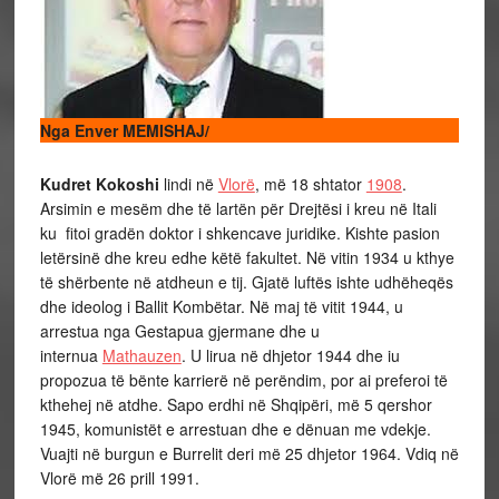
Nga Enver MEMISHAJ/
Kudret Kokoshi
lindi në
Vlorë
, më 18 shtator
1908
.
Arsimin e mesëm dhe të lartën për Drejtësi i kreu në Itali
ku fitoi gradën doktor i shkencave juridike. Kishte pasion
letërsinë dhe kreu edhe këtë fakultet. Në vitin 1934 u kthye
të shërbente në atdheun e tij. Gjatë luftës ishte udhëheqës
dhe ideolog i Ballit Kombëtar. Në maj të vitit 1944, u
arrestua nga Gestapua gjermane dhe u
internua
Mathauzen
. U lirua në dhjetor 1944 dhe iu
propozua të bënte karrierë në perëndim, por ai preferoi të
kthehej në atdhe. Sapo erdhi në Shqipëri, më 5 qershor
1945, komunistët e arrestuan dhe e dënuan me vdekje.
Vuajti në burgun e Burrelit deri më 25 dhjetor 1964. Vdiq në
Vlorë më 26 prill 1991.