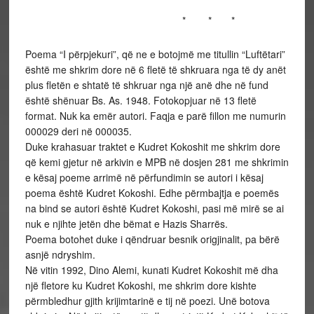
* *
Poema “I përpjekuri”, që ne e botojmë me titullin “Luftëtari”
është me shkrim dore në 6 fletë të shkruara nga të dy anët
plus fletën e shtatë të shkruar nga një anë dhe në fund
është shënuar Bs. As. 1948. Fotokopjuar në 13 fletë
format. Nuk ka emër autori. Faqja e parë fillon me numurin
000029 deri në 000035.
Duke krahasuar traktet e Kudret Kokoshit me shkrim dore
që kemi gjetur në arkivin e MPB në dosjen 281 me shkrimin
e kësaj poeme arrimë në përfundimin se autori i kësaj
poema është Kudret Kokoshi. Edhe përmbajtja e poemës
na bind se autori është Kudret Kokoshi, pasi më mirë se ai
nuk e njihte jetën dhe bëmat e Hazis Sharrës.
Poema botohet duke i qëndruar besnik origjinalit, pa bërë
asnjë ndryshim.
Në vitin 1992, Dino Alemi, kunati Kudret Kokoshit më dha
një fletore ku Kudret Kokoshi, me shkrim dore kishte
përmbledhur gjith krijimtarinë e tij në poezi. Unë botova