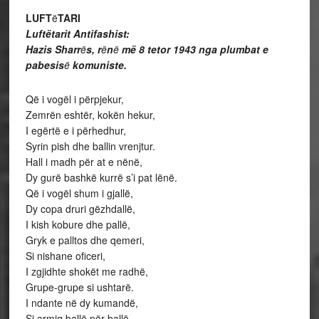
LUFT
ë
TARI
Luftëtarit Antifashist:
Hazis Sharr
ë
s, r
ë
n
ë
më 8 tetor 1943
nga plumbat e
pabesis
ë
komuniste.
Që i vogël i përpjekur,
Zemrën eshtër, kokën hekur,
I egërtë e i përhedhur,
Syrin pish dhe ballin vrenjtur.
Hall i madh për at e nënë,
Dy gurë bashkë kurrë s’i pat lënë.
Që i vogël shum i gjallë,
Dy copa druri gëzhdallë,
I kish kobure dhe pallë,
Gryk e palltos dhe qemeri,
Si nishane oficeri,
I zgjidhte shokët me radhë,
Grupe-grupe si ushtarë.
I ndante në dy kumandë,
Si armiq ballë për ballë,