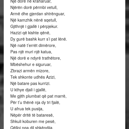
Një dorë në kraharuar,
Njërën dorë përmbi vetull,
Armë dhe gjerdan shtrënguar,
Një kamzhik nënë sqetull,
Gjithnjë i gjallë i përpjekur.
Hazizi që kishte qënë,
Dy gurë bashk kurr s’i pat lënë.
Një natë t’errët dimërore,
Pas një muri një katua,
Një dorë e ndyrë trathëtore,
Mbëshehur e siguruar,
Zbrazi armën mizore,
Tek shkonte udhës Azizi,
Një batare pas kurrizi.
U kthye djali i gjallë,
Me gjith plumbat që pat marrë,
Për t’u thënë nja dy tri fjalë,
U afrua tek pusija,
Nëpër dritë të bataresë,
Shkuli koburen me pesë,
Qëlloi nga dil shkëndija.