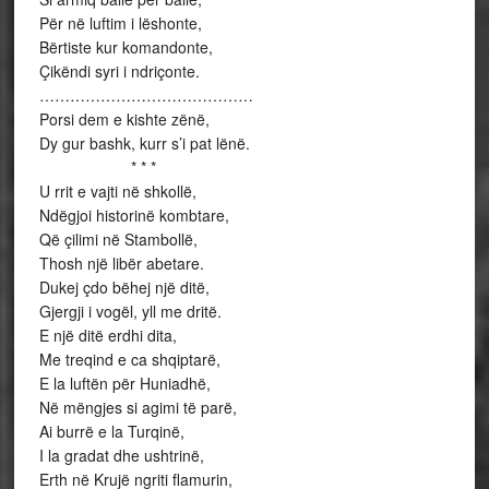
Për në luftim i lëshonte,
Bërtiste kur komandonte,
Çikëndi syri i ndriçonte.
……………………………………
Porsi dem e kishte zënë,
Dy gur bashk, kurr s’i pat lënë.
* * *
U rrit e vajti në shkollë,
Ndëgjoi historinë kombtare,
Që çilimi në Stambollë,
Thosh një libër abetare.
Dukej çdo bëhej një ditë,
Gjergji i vogël, yll me dritë.
E një ditë erdhi dita,
Me treqind e ca shqiptarë,
E la luftën për Huniadhë,
Në mëngjes si agimi të parë,
Ai burrë e la Turqinë,
I la gradat dhe ushtrinë,
Erth në Krujë ngriti flamurin,