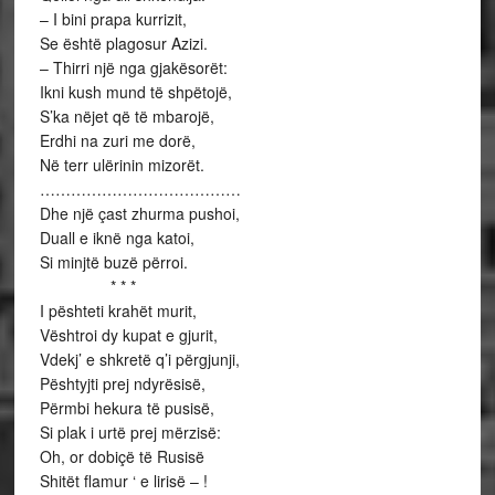
– I bini prapa kurrizit,
Se është plagosur Azizi.
– Thirri një nga gjakësorët:
Ikni kush mund të shpëtojë,
S’ka nëjet që të mbarojë,
Erdhi na zuri me dorë,
Në terr ulërinin mizorët.
…………………………………
Dhe një çast zhurma pushoi,
Duall e iknë nga katoi,
Si minjtë buzë përroi.
* * *
I pështeti krahët murit,
Vështroi dy kupat e gjurit,
Vdekj’ e shkretë q’i përgjunji,
Pështyjti prej ndyrësisë,
Përmbi hekura të pusisë,
Si plak i urtë prej mërzisë:
Oh, or dobiçë të Rusisë
Shitët flamur ‘ e lirisë – !