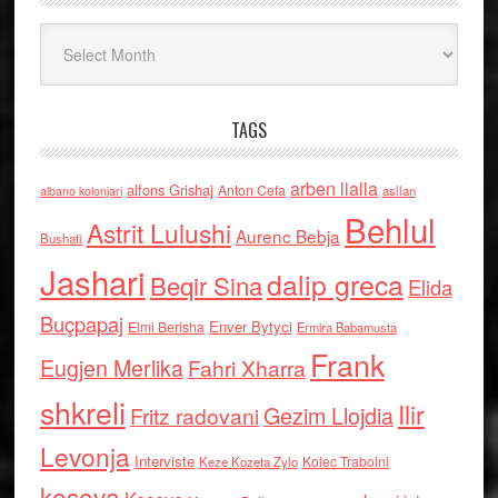
Arkiv
TAGS
arben llalla
alfons Grishaj
Anton Cefa
asllan
albano kolonjari
Behlul
Astrit Lulushi
Aurenc Bebja
Bushati
Jashari
dalip greca
Beqir Sina
Elida
Buçpapaj
Enver Bytyci
Elmi Berisha
Ermira Babamusta
Frank
Eugjen Merlika
Fahri Xharra
shkreli
Ilir
Gezim Llojdia
Fritz radovani
Levonja
Interviste
Kolec Traboini
Keze Kozeta Zylo
kosova