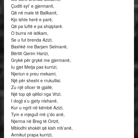
Çuditi syt’ e gjermanit,
Që në male të Ballkanit,
Kjo ishte herë e parë,
Që pa luftë e pa shqiptarë.
O burra në istikam,
Se u fut brenda Azizi,
Bashkë me Barjam Selmanë,
Bërtiti Qerim Harizi,
Grykë për grykë me gjermanë,
Iu gjet Metja pas kurrizi,
Njeriun e preu mekami,
Një për sheshi e rrukullisi.
Zu një oficer të gjallë,
Një top që qëlloi nga Vrizi.
I dogji s’u gjety nishanë,
Kur u ngrit në këmbë Azizi,
Tym e mjegull më ç’do anë,
Njerma në Breg të Orizit,
Mblodhi shokët që kish mb’anë,
Armikut prapa kurrizi,