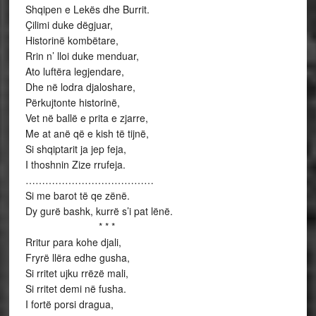
Shqipen e Lekës dhe Burrit.
Çilimi duke dëgjuar,
Historinë kombëtare,
Rrin n’ lloi duke menduar,
Ato luftëra legjendare,
Dhe në lodra djaloshare,
Përkujtonte historinë,
Vet në ballë e prita e zjarre,
Me at anë që e kish të tijnë,
Si shqiptarit ja jep feja,
I thoshnin Zize rrufeja.
…………………………………
Si me barot të qe zënë.
Dy gurë bashk, kurrë s’i pat lënë.
* * *
Rritur para kohe djali,
Fryrë llëra edhe gusha,
Si rritet ujku rrëzë mali,
Si rritet demi në fusha.
I fortë porsi dragua,