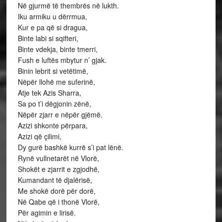
Në gjurmë të thembrës në lukth.
Iku armiku u dërrmua,
Kur e pa që si dragua,
Binte labi si sqifteri,
Binte vdekja, binte tmerri,
Fush e luftës mbytur n’ gjak.
Binin lebrit si vetëtimë,
Nëpër llohë me suferinë,
Atje tek Azis Sharra,
Sa po t’i dëgjonin zënë,
Nëpër zjarr e nëpër gjëmë.
Azizi shkonte përpara,
Azizi që çilimi,
Dy gurë bashkë kurrë s’i pat lënë.
Rynë vullnetarët në Vlorë,
Shokët e zjarrit e zgjodhë,
Kumandant të djalërisë,
Me shokë dorë për dorë,
Në Qabe që i thonë Vlorë,
Për agimin e lirisë.