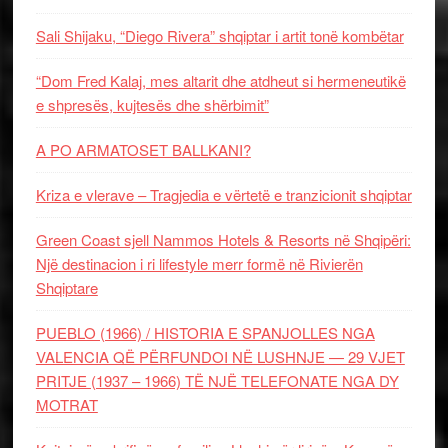
Sali Shijaku, “Diego Rivera” shqiptar i artit tonë kombëtar
“Dom Fred Kalaj, mes altarit dhe atdheut si hermeneutikë
e shpresës, kujtesës dhe shërbimit”
A PO ARMATOSET BALLKANI?
Kriza e vlerave – Tragjedia e vërtetë e tranzicionit shqiptar
Green Coast sjell Nammos Hotels & Resorts në Shqipëri:
Një destinacion i ri lifestyle merr formë në Rivierën
Shqiptare
PUEBLO (1966) / HISTORIA E SPANJOLLES NGA
VALENCIA QË PËRFUNDOI NË LUSHNJE — 29 VJET
PRITJE (1937 – 1966) TË NJË TELEFONATE NGA DY
MOTRAT