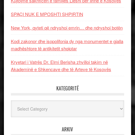
Kujtojmë sakrificën e familjes Lleshi për lirinë e Kosovës
SPAÇI NUK E MPOSHTI SHPIRTIN
New York, qyteti që ndryshoi emrin… dhe ndryshoi botën
Kodi zakonor dhe isopolifonia dy nga monumentet e gjalla
madhështore të antikitetit shqiptar
Kryetari i Vatrës Dr. Elmi Berisha zhvilloi takim në
Akademinë e Shkencave dhe të Arteve të Kosovës
KATEGORITË
Kategoritë
ARKIV