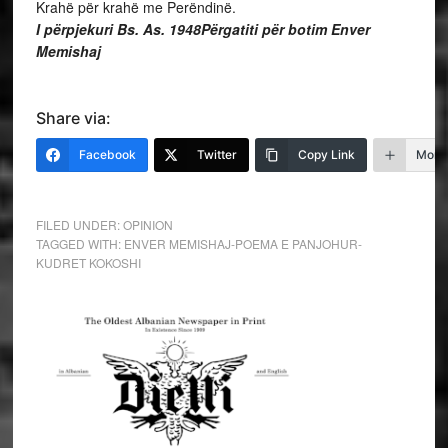
Krahë për krahë me Perëndinë.
I përpjekuri Bs. As. 1948
Përgatiti për botim Enver
Memishaj
Share via:
Facebook
Twitter
Copy Link
More
FILED UNDER:
OPINION
TAGGED WITH:
ENVER MEMISHAJ-POEMA E PANJOHUR-
KUDRET KOKOSHI