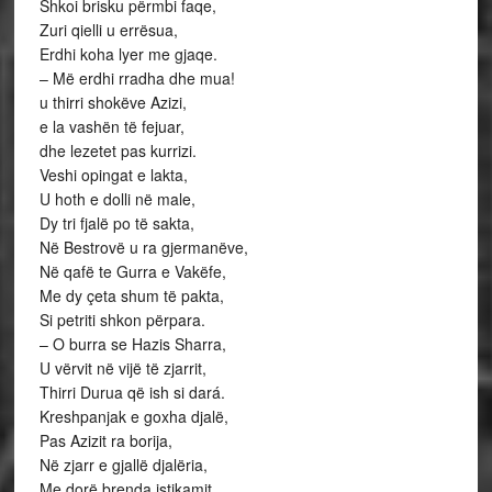
Shkoi brisku përmbi faqe,
Zuri qielli u errësua,
Erdhi koha lyer me gjaqe.
– Më erdhi rradha dhe mua!
u thirri shokëve Azizi,
e la vashën të fejuar,
dhe lezetet pas kurrizi.
Veshi opingat e lakta,
U hoth e dolli në male,
Dy tri fjalë po të sakta,
Në Bestrovë u ra gjermanëve,
Në qafë te Gurra e Vakëfe,
Me dy çeta shum të pakta,
Si petriti shkon përpara.
– O burra se Hazis Sharra,
U vërvit në vijë të zjarrit,
Thirri Durua që ish si dará.
Kreshpanjak e goxha djalë,
Pas Azizit ra borija,
Në zjarr e gjallë djalëria,
Me dorë brenda istikamit,