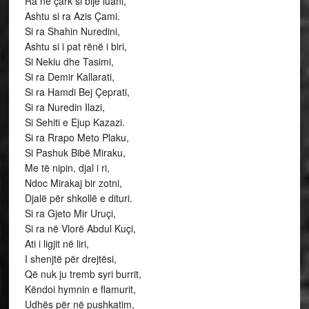
Ra në çark si bije luani,
Ashtu si ra Azis Çami.
Si ra Shahin Nuredini,
Ashtu si i pat rënë i biri,
Si Nekiu dhe Tasimi,
Si ra Demir Kallarati,
Si ra Hamdi Bej Çeprati,
Si ra Nuredin Ilazi,
Si Sehiti e Ejup Kazazi.
Si ra Rrapo Meto Plaku,
Si Pashuk Bibë Miraku,
Me të nipin, djal i ri,
Ndoc Mirakaj bir zotni,
Djalë për shkollë e dituri.
Si ra Gjeto Mir Uruçi,
Si ra në Vlorë Abdul Kuçi,
Ati i ligjit në liri,
I shenjtë për drejtësi,
Që nuk ju tremb syri burrit,
Këndoi hymnin e flamurit,
Udhës për në pushkatim,