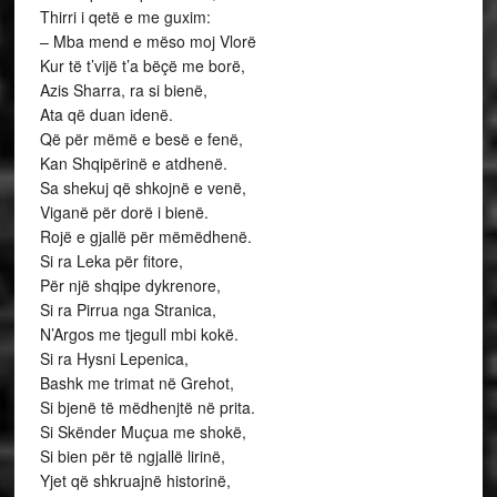
Thirri i qetë e me guxim:
– Mba mend e mëso moj Vlorë
Kur të t’vijë t’a bëçë me borë,
Azis Sharra, ra si bienë,
Ata që duan idenë.
Që për mëmë e besë e fenë,
Kan Shqipërinë e atdhenë.
Sa shekuj që shkojnë e venë,
Viganë për dorë i bienë.
Rojë e gjallë për mëmëdhenë.
Si ra Leka për fitore,
Për një shqipe dykrenore,
Si ra Pirrua nga Stranica,
N’Argos me tjegull mbi kokë.
Si ra Hysni Lepenica,
Bashk me trimat në Grehot,
Si bjenë të mëdhenjtë në prita.
Si Skënder Muçua me shokë,
Si bien për të ngjallë lirinë,
Yjet që shkruajnë historinë,