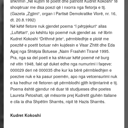
shkrimin „Në kujtim të poetit dhe patriotit Kudret Kokoshi“ të
shoqëruar me disa poezi që i nxorra nga fletorja e tij.
(Gazeta „Zgjimi“, organ i Partisë Demokratike Vlorë, nr. 16,
dt. 20.8.1992)
N
ë
k
ë
t
ë
fletore nuk gjendet poema “I p
ë
rpjekuri“ alias
„Luft
ë
tari“, po k
ë
shtu kjo poem
ë
nuk gjendet as n
ë
librin
Kudret Kokoshi “Drithm
ë
jete“, p
ë
rmbledhje e plot
ë
me
poezit
ë
e poetit botuar n
ë
n kujdesin e Visar Zhitit dhe Eda
Agaj nga Sht
ë
pia Botuese „Naim Frash
ë
ri Tiran
ë
1995.
Pra, nga sa del poeti e ka shkruar k
ë
t
ë
poem
ë
n
ë
burg
n
ë
vitin 1948, fakt q
ë
duket edhe nga numurimi i faqeve:
000029 deri në 000035 dhe kur ka bërë përmbledhjen e
poezive nuk e ka pasur poemën, apo nga vetcensurimi nuk
e ka hedhur në fletoren që përmblodhi gjith krijimtarinë e tij.
Poema është gjendur në duar të studjueses dhe poetes
Laureta Petoshati, që mësonte prej Kudretit gjuhën italiane
e cila ia dha Shpëtim Sharrës, nipit të Hazis Sharrës.
Kudret Kokoshi