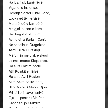
Ra luani siç kanë rënë,
Viganët e historisë,
Heronjt q’emër u kan vënë,
Epokavet të njerzisë,
Martirët që e kan bërë,
Me gjak bukën e lirisë.
Ra dragoi si bie burri,
Ashtu si ra Barjam Curri,
Në shpellë të Dragobisë.
Ashtu si ra Gurakuqi,
Mërgimin me gjak e skuqi,
Jetimi i mëmë Shqipërisë.
Ra si ra Qazim Koculi,
Ati i Kombit e i lirisë,
Ra si ra Avni Rustemi,
Si ra Spiro Ballkameni,
Si ra Marku i Marka Gjonit,
Princi i princave fisnikë.
Gjaku i pastër i Bib Dodit,
Kapedani për Mirditë,