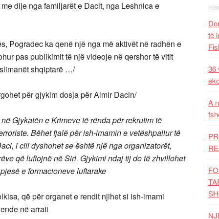
ë me dije nga familjarët e Dacit, nga Leshnica e
Dom
të 
ës, Pogradec ka qenë një nga më aktivët në radhën e
Fis
ohur pas publikimit të një videoje në qershor të vitit
slimanët shqiptarë …/
36 
eko
ërgohet për gjykim dosja për Almir Dacin/
A n
fsh
t në Gjykatën e Krimeve të rënda për rekrutim të
roriste. Bëhet fjalë për ish-imamin e vetëshpallur të
PR
i, i cili dyshohet se është një nga organizatorët,
RE
ëve që luftojnë në Siri. Gjykimi ndaj tij do të zhvillohet
FO
 pjesë e formacioneve luftarake
TA
SH
kisa, që për organet e rendit njihet si ish-imami
ende në arrati
NJ