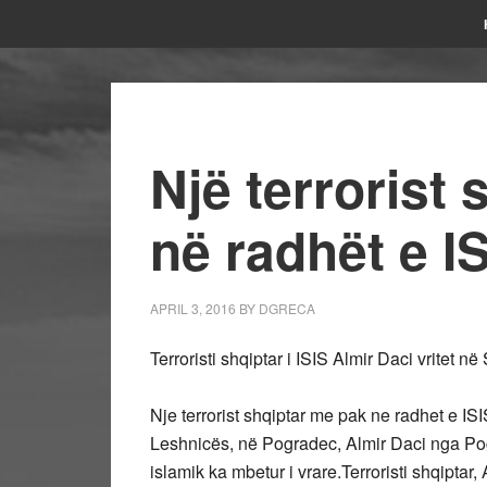
Një terrorist
në radhët e IS
APRIL 3, 2016
BY
DGRECA
Terroristi shqiptar i ISIS Almir Daci vritet në S
Nje terrorist shqiptar me pak ne radhet e ISI
Leshnicës, në Pogradec, Almir Daci nga Pograde
islamik ka mbetur i vrare.Terroristi shqiptar, A