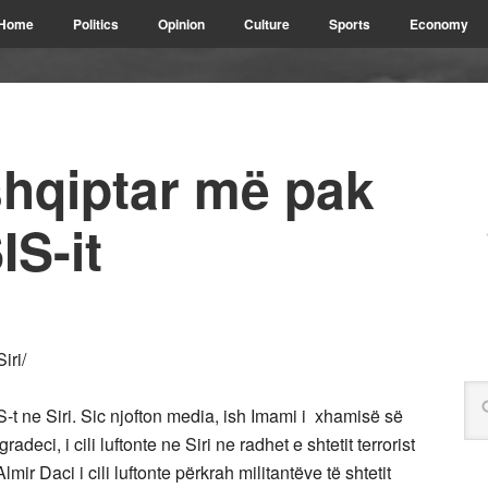
Home
Politics
Opinion
Culture
Sports
Economy
 shqiptar më pak
IS-it
iri/
S-t ne Siri. Sic njofton media, ish Imami i xhamisë së
ci, i cili luftonte ne Siri ne radhet e shtetit terrorist
lmir Daci i cili luftonte përkrah militantëve të shtetit