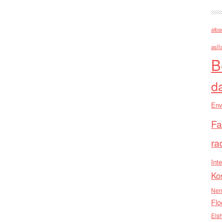
alba
asll
B
d
Env
Fa
ra
Inte
Ko
Nen
Flo
Els