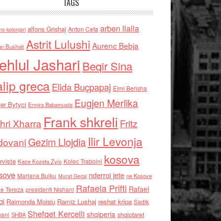
TAGS
arben llalla
alfons Grishaj
Anton Cefa
no kolonjari
Astrit Lulushi
Aurenc Bebja
an Bushati
ehlul Jashari
Beqir Sina
alip greca
Elida Buçpapaj
Elmi Berisha
Eugjen Merlika
er Bytyci
Ermira Babamusta
Frank shkreli
hri Xharra
Fritz
Ilir Levonja
Gezim Llojdia
dovani
kosova
rviste
Kolec Traboini
Keze Kozeta Zylo
sove
nderroi jete
Marjana Bulku
ne Kosove
Murat Gecaj
Rafaela Prifti
Rafael
e Tereza
presidenti Nishani
qi
Raimonda Moisiu
Ramiz Lushaj
reshat kripa
Sadik
Shefqet Kercelli
shqiperia
hani
shqiptaret
SHBA