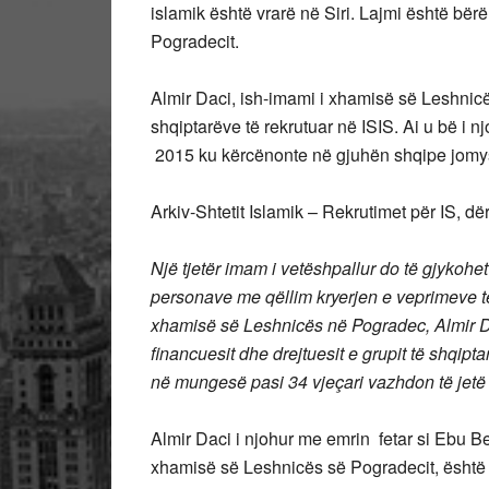
islamik është vrarë në Siri. Lajmi është bër
Pogradecit.
Almir Daci, ish-imami i xhamisë së Leshnic
shqiptarëve të rekrutuar në ISIS. Ai u bë i nj
2015 ku kërcënonte në gjuhën shqipe jomy
Arkiv-Shtetit Islamik – Rekrutimet për IS, d
Një tjetër imam i vetëshpallur do të gjykohe
personave me qëllim kryerjen e veprimeve ter
xhamisë së Leshnicës në Pogradec, Almir Dac
financuesit dhe drejtuesit e grupit të shqiptar
në mungesë pasi 34 vjeçari vazhdon të jetë
Almir Daci i njohur me emrin fetar si Ebu Bel
xhamisë së Leshnicës së Pogradecit, është 