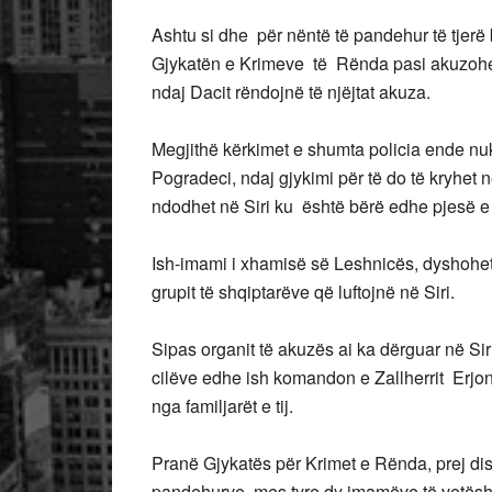
Ashtu si dhe për nëntë të pandehur të tjer
Gjykatën e Krimeve të Rënda pasi akuzohen 
ndaj Dacit rëndojnë të njëjtat akuza.
Megjithë kërkimet e shumta policia ende nuk
Pogradeci, ndaj gjykimi për të do të kryhet
ndodhet në Siri ku është bërë edhe pjesë e
Ish-imami i xhamisë së Leshnicës, dyshohet s
grupit të shqiptarëve që luftojnë në Siri.
Sipas organit të akuzës ai ka dërguar në Sir
cilëve edhe ish komandon e Zallherrit Erjon 
nga familjarët e tij.
Pranë Gjykatës për Krimet e Rënda, prej di
pandehurve, mes tyre dy imamëve të vetëshp