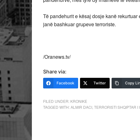
Të pandehurit e kësaj dosje kanë rekurtuar e 
janë bashkuar grupeve terroriste.
/Oranews.tv/
Share via:
Facebook
Twitter
Copy Li
FILED UNDER:
KRONIKE
TAGGED WITH:
ALMIR DACI
,
TERRORISTI SHQIPTAR I I