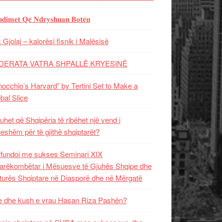
𝐝𝐢𝐦𝐞𝐭 𝐐𝐞̈ 𝐍𝐝𝐫𝐲𝐬𝐡𝐮𝐚𝐧 𝐁𝐨𝐭𝐞̈𝐧
 Gjolaj – kalorësi fisnik i Malësisë
DERATA VATRA SHPALLË KRYESINË
nocchio’s Harvard” by Tertini Set to Make a
bal Slice
uhet që Shqipëria të ribëhet një vend i
ueshëm për të gjithë shqiptarët?
fundoi me sukses Seminari XIX
rëkombëtar i Mësuesve të Gjuhës Shqipe dhe
turës Shqiptare në Diasporë dhe në Mërgatë
 dhe kush e vrau Hasan Riza Pashën?