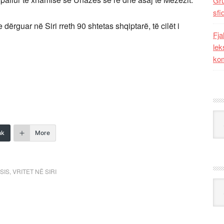
Gr
sfi
dërguar në Siri rreth 90 shtetas shqiptarë, të cilët i
Fja
lek
kom
Kat
nk
More
SIS
,
VRITET NË SIRI
Ark