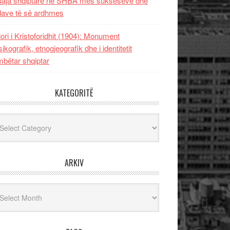
uaja shqiptare në SHBA mes sukseseve dhe
dave të së ardhmes
lori i Kristoforidhit (1904): Monument
sikografik, etnogjeografik dhe i identitetit
bëtar shqiptar
KATEGORITË
egoritë
ARKIV
iv