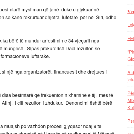
ë besimtarë mysliman që janë duke u gjykuar në
𝐕𝐞
se kanë rekrurtuar dhjetra lufëtarë për në Siri, edhe
Lek
FE
 ka bërë të mundur arrestimin e 34 vjeçarit nga
 në mungesë. Sipas prokurorisë Daci rezulton se
“Pi
 formacioneve luftarake.
Glo
i një nga organizatorët, financuesit dhe drejtues i
A d
jet
Për
i disa besimtarë që frekuentonin xhaminë e tij, mes të
Mba
Alinj, i cili rezulton i zhdukur. Denoncimi është bërë
Kul
Pse
sa muajsh po vazhdon procesi gjyqesor ndaj 9 të
allur te xhamisë së Unazës së re dhe asaj të Mëzezit.