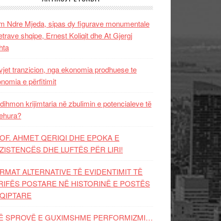
 Ndre Mjeda, sipas dy figurave monumentale
letrave shqipe, Ernest Koliqit dhe At Gjergj
hta
vjet tranzicion, nga ekonomia prodhuese te
nomia e përfitimit
dihmon krijimtaria në zbulimin e potencialeve të
ehura?
OF. AHMET QERIQI DHE EPOKA E
ZISTENCЁS DHE LUFTЁS PЁR LIRI!
RMAT ALTERNATIVE TË EVIDENTIMIT TË
RIFËS POSTARE NË HISTORINË E POSTËS
QIPTARE
Ë SPROVË E GUXIMSHME PERFORMIZMI…