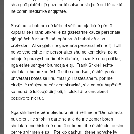
shfaq në plotëri një gazetar të spikatur siç janë sot të paktë
në botën mediatike shqiptare.
Shkrimet e botuara në këto tri vëllime mjaftojnë për të
kuptuar se Frank Shkreli e ka gazetarinë kauzë personale,
gjë që është shumë më tepër se të thuhet që e ka
profesion. Ai ka gjetur te gazetaria personalitetin e tij, i cili
në vetvete është një personalitet shumë kompleks, po të
mbajmë parasysh burimet kulturore, filozofike dhe politike,
nga është ushqyer brumosja e tij. Frank Shkreli është
shqiptar dhe po kaq është edhe amerikan, është qytetar
universal i botës së lirë, ithtar jo i rastësishëm, por me
bindje të rrënjosura për demokracinë, si e vetmja hapësirë,
ku mund të lulëzojë dinjiteti, intelekti dhe emocionet
pozitive të njeriut.
Nga shkrimet e përmbledhura në tri vëllimet e “Demokracia
nuk pret”, ne shohim qartë se ai e do me zemër botën
shqiptare me historinë dhe të sotmen, dhe është plot besim
për të ardhmen e saj. Por kjo dashuri, thënë ndryshe ky