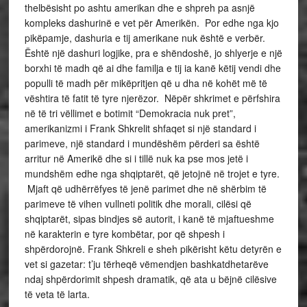
thelbësisht po ashtu amerikan dhe e shpreh pa asnjë
kompleks dashurinë e vet për Amerikën. Por edhe nga kjo
pikëpamje, dashuria e tij amerikane nuk është e verbër.
Është një dashuri logjike, pra e shëndoshë, jo shlyerje e një
borxhi të madh që ai dhe familja e tij ia kanë këtij vendi dhe
populli të madh për mikëpritjen që u dha në kohët më të
vështira të fatit të tyre njerëzor. Nëpër shkrimet e përfshira
në të tri vëllimet e botimit “Demokracia nuk pret”,
amerikanizmi i Frank Shkrelit shfaqet si një standard i
parimeve, një standard i mundëshëm përderi sa është
arritur në Amerikë dhe si i tillë nuk ka pse mos jetë i
mundshëm edhe nga shqiptarët, që jetojnë në trojet e tyre.
Mjaft që udhërrëfyes të jenë parimet dhe në shërbim të
parimeve të vihen vullneti politik dhe morali, cilësi që
shqiptarët, sipas bindjes së autorit, i kanë të mjaftueshme
në karakterin e tyre kombëtar, por që shpesh i
shpërdorojnë. Frank Shkreli e sheh pikërisht këtu detyrën e
vet si gazetar: t’ju tërheqë vëmendjen bashkatdhetarëve
ndaj shpërdorimit shpesh dramatik, që ata u bëjnë cilësive
të veta të larta.