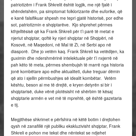
patriotizëm i Frank Shkrelit është logjik, me një fjalë i
shëndetshëm, pa simptomat folklorizante dhe euforike, që
e kanë falsifikuar shpesh me tepri gjatë historisë, por edhe
sot, patriotizmin e shqiptarëve. Kjo shprehet përmes
kthjelltësisë që ka Frank Shkreli për t’i parë të metat e
njeriut shqiptar, qoftë ky njeri shqiptar në Shqipëri, në
Kosovë, në Maqedoni, në Mal të Zi, në Serbi apo në
diasporë. Dhe jo vetëm kaq. Frank Shkreli ka vetëdijen, ka
guximin dhe ndershmërinë intelektuale për t’i nxjerrë në
pah këto të meta, përmes shembujsh të marrë nga historia
jonë kombëtare apo edhe aktualiteti, duke treguar dëmin
që ato i sjellin përmbushjes së idealit kombëtar. Vetëm
kështu, beson ai me të drejtë, e kryen detyrën si bir i
shqiptarisë, duke vënë plotësisht në shërbim të kësaj
shqiptarie armën e vet më të mprehtë, që është gazetaria
e tij.
Megjithëse shkrimet e përfshira në këtë botim i drejtohen
qysh në zanafillë një publiku ekskluzivisht shqiptar, Frank
Shkreli e pohon me tekst dhe nëntekst se ndjehet