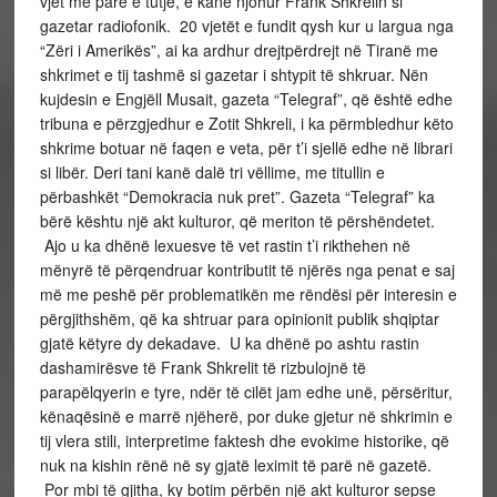
vjet më parë e tutje, e kanë njohur Frank Shkrelin si
gazetar radiofonik. 20 vjetët e fundit qysh kur u largua nga
“Zëri i Amerikës”, ai ka ardhur drejtpërdrejt në Tiranë me
shkrimet e tij tashmë si gazetar i shtypit të shkruar. Nën
kujdesin e Engjëll Musait, gazeta “Telegraf”, që është edhe
tribuna e përzgjedhur e Zotit Shkreli, i ka përmbledhur këto
shkrime botuar në faqen e veta, për t’i sjellë edhe në librari
si libër. Deri tani kanë dalë tri vëllime, me titullin e
përbashkët “Demokracia nuk pret”. Gazeta “Telegraf” ka
bërë kështu një akt kulturor, që meriton të përshëndetet.
Ajo u ka dhënë lexuesve të vet rastin t’i rikthehen në
mënyrë të përqendruar kontributit të njërës nga penat e saj
më me peshë për problematikën me rëndësi për interesin e
përgjithshëm, që ka shtruar para opinionit publik shqiptar
gjatë këtyre dy dekadave. U ka dhënë po ashtu rastin
dashamirësve të Frank Shkrelit të rizbulojnë të
parapëlqyerin e tyre, ndër të cilët jam edhe unë, përsëritur,
kënaqësinë e marrë njëherë, por duke gjetur në shkrimin e
tij vlera stili, interpretime faktesh dhe evokime historike, që
nuk na kishin rënë në sy gjatë leximit të parë në gazetë.
Por mbi të gjitha, ky botim përbën një akt kulturor sepse