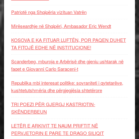
Patriotë nga Shqipëria vizituan Vatrën
Mirëseardhje në Shqipëri, Ambasador Eric Wendt
KOSOVA E KA FITUAR LUFTËN, POR PAQEN DUHET
TA FITOJË EDHE NË INSTITUCIONE!
Scanderbeg, mburoja e Arbërisë dhe gjeniu ushtarak në
faqet e Giovanni Carlo Saraceni-t
Republika mbi interesat politike: sovraniteti i qytetarëve,
kushtetutshmëria dhe përgjegjësia shtetërore
TRI POEZI PËR GJERGJ KASTRIOTIN-
SKËNDERBEUN
LETËR E ARKIVIT TE NAUM PRIFTIT NË
PERVJETORIN E PARE TE DRAGO SILIQIT