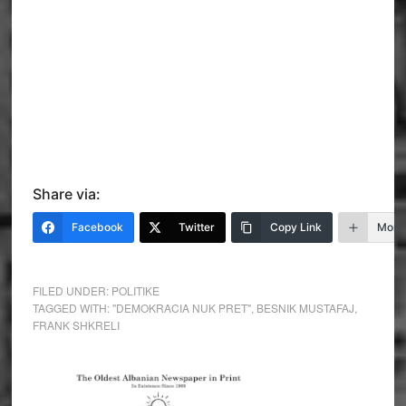
Share via:
Facebook
Twitter
Copy Link
More
FILED UNDER:
POLITIKE
TAGGED WITH:
"DEMOKRACIA NUK PRET"
,
BESNIK MUSTAFAJ
,
FRANK SHKRELI