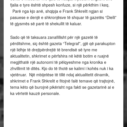
fjalia e tyre është shpesh konfuze, si një përkthim i keq.
Parë nga kjo anë, shqipja e Frank Shkrelit ngjan si
pasuese e denjë e shkronjësve të shquar të gazetës “Dielli”
të gjysmës së parë të shekullit të kaluar.
Sado që të taksuara zanafillisht për një gazetë të
përditshme, siç është gazeta “Telegraf”, gjë që parakupton
një lidhje të drejtpërdrejtë të brendisë së tyre me
aktualitetin, shkrimet e përfshira në këtë botim e ruajnë
megjithatë një autonomi të pëlqyeshme nga kronika e
zhvillimit të ditës. Kjo do të thotë se kalimi i kohës nuk i ka
vjetëruar. Një mbijetëse të tillë ndaj aktualitetit dinamik,
shkrimet e Frank Shkrelit e fitojnë falë temave që trajtojnë,
tema këto që burojnë pikërisht nga fakti se gazetarinë ai e
ka vërtetë kauzë personale.