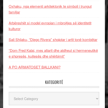
Oxhaku, nga elementi arkitektonik te simboli i trungut
familjar
Arbëreshët si model evropian i mbrojtjes së identitetit
kulturor
Sali Shijaku, “Diego Rivera” shqiptar i artit tonë kombëtar
“Dom Fred Kalaj, mes altarit dhe atdheut si hermeneutikë
e shpresës, kujtesës dhe shërbimit”
A PO ARMATOSET BALLKANI?
KATEGORITË
Kategoritë