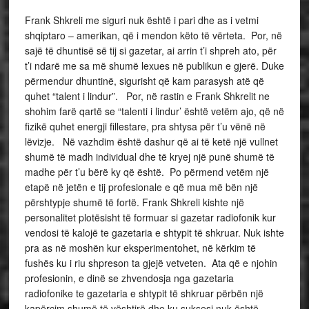
Frank Shkreli me siguri nuk është i pari dhe as i vetmi
shqiptaro – amerikan, që i mendon këto të vërteta. Por, në
sajë të dhuntisë së tij si gazetar, ai arrin t’i shpreh ato, për
t’i ndarë me sa më shumë lexues në publikun e gjerë. Duke
përmendur dhuntinë, sigurisht që kam parasysh atë që
quhet “talent i lindur”. Por, në rastin e Frank Shkrelit ne
shohim farë qartë se “talenti i lindur’ është vetëm ajo, që në
fizikë quhet energji fillestare, pra shtysa për t’u vënë në
lëvizje. Në vazhdim është dashur që ai të ketë një vullnet
shumë të madh individual dhe të kryej një punë shumë të
madhe për t’u bërë ky që është. Po përmend vetëm një
etapë në jetën e tij profesionale e që mua më bën një
përshtypje shumë të fortë. Frank Shkreli kishte një
personalitet plotësisht të formuar si gazetar radiofonik kur
vendosi të kalojë te gazetaria e shtypit të shkruar. Nuk ishte
pra as në moshën kur eksperimentohet, në kërkim të
fushës ku i riu shpreson ta gjejë vetveten. Ata që e njohin
profesionin, e dinë se zhvendosja nga gazetaria
radiofonike te gazetaria e shtypit të shkruar përbën një
kapërcim shumë të vështirë dhe ku suksesi nuk është