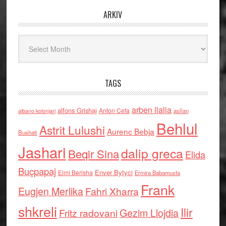
ARKIV
Arkiv
TAGS
arben llalla
alfons Grishaj
Anton Cefa
asllan
albano kolonjari
Behlul
Astrit Lulushi
Aurenc Bebja
Bushati
Jashari
dalip greca
Beqir Sina
Elida
Buçpapaj
Enver Bytyci
Elmi Berisha
Ermira Babamusta
Frank
Eugjen Merlika
Fahri Xharra
shkreli
Ilir
Gezim Llojdia
Fritz radovani