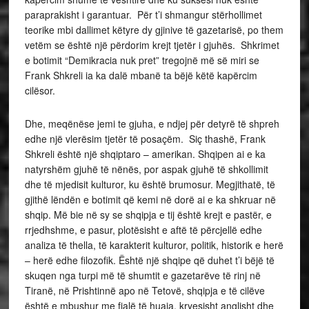
paraprakisht i garantuar. Për t’i shmangur stërhollimet
teorike mbi dallimet këtyre dy gjinive të gazetarisë, po them
vetëm se është një përdorim krejt tjetër i gjuhës. Shkrimet
e botimit “Demikracia nuk pret” tregojnë më së miri se
Frank Shkreli ia ka dalë mbanë ta bëjë këtë kapërcim
cilësor.
Dhe, meqënëse jemi te gjuha, e ndjej për detyrë të shpreh
edhe një vlerësim tjetër të posaçëm. Siç thashë, Frank
Shkreli është një shqiptaro – amerikan. Shqipen ai e ka
natyrshëm gjuhë të nënës, por aspak gjuhë të shkollimit
dhe të mjedisit kulturor, ku është brumosur. Megjithatë, të
gjithë lëndën e botimit që kemi në dorë ai e ka shkruar në
shqip. Më bie në sy se shqipja e tij është krejt e pastër, e
rrjedhshme, e pasur, plotësisht e aftë të përcjellë edhe
analiza të thella, të karakterit kulturor, politik, historik e herë
– herë edhe filozofik. Është një shqipe që duhet t’i bëjë të
skuqen nga turpi më të shumtit e gazetarëve të rinj në
Tiranë, në Prishtinnë apo në Tetovë, shqipja e të cilëve
është e mbushur me fjalë të huaja, kryesisht anglisht dhe