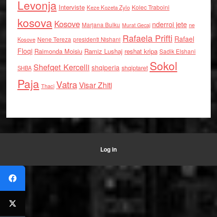
Levonja
Interviste
Kolec Traboini
Keze Kozeta Zylo
kosova
Kosove
nderroi jete
Marjana Bulku
ne
Murat Gecaj
Rafaela Prifti
Rafael
Nene Tereza
Kosove
presidenti Nishani
Floqi
Raimonda Moisiu
Ramiz Lushaj
reshat kripa
Sadik Elshani
Sokol
Shefqet Kercelli
shqiperia
shqiptaret
SHBA
Paja
Vatra
Visar Zhiti
Thaci
Log in