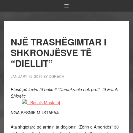
NJË TRASHËGIMTAR I
SHKRONJËSVE TË
“DIELLIT”
JANUARY 15, 2019
BY
DGRECA
Ftesë pë lexim të botimit “Demokracia nuk pret” të Frank
Shkrelit/
NGA BESNIK MUSTAFAJ/
Ata shqiptarë që arrinin ta dëgjonin “Zërin e Amerikës” 30