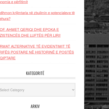
nomia e përfitimit
dihmon krijimtaria në zbulimin e potencialeve të
ehura?
OF. AHMET QERIQI DHE EPOKA E
ZISTENCЁS DHE LUFTЁS PЁR LIRI!
RMAT ALTERNATIVE TË EVIDENTIMIT TË
RIFËS POSTARE NË HISTORINË E POSTËS
QIPTARE
KATEGORITË
egoritë
ARKIV