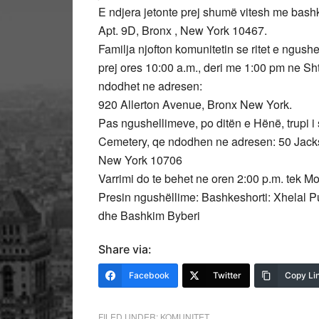
E ndjera jetonte prej shumë vitesh me bas
Apt. 9D, Bronx , New York 10467.
Familja njofton komunitetin se ritet e ngush
prej ores 10:00 a.m., deri me 1:00 pm ne S
ndodhet ne adresen:
920 Allerton Avenue, Bronx New York.
Pas ngushellimeve, po ditën e Hënë, trupi i
Cemetery, qe ndodhen ne adresen: 50 Jack
New York 10706
Varrimi do te behet ne oren 2:00 p.m. tek 
Presin ngushëllime: Bashkeshorti: Xhelal P
dhe Bashkim Byberi
Share via:
Facebook
Twitter
Copy Li
FILED UNDER:
KOMUNITET