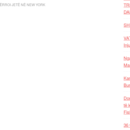
TR
ËRROI JETË NË NEW YORK
DA
SH
VAT
Inj
Nga
Mal
Kar
Bur
Dom
të 
Fis
36 