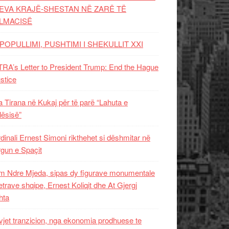
EVA KRAJË-SHESTAN NË ZARË TË
LMACISË
POPULLIMI, PUSHTIMI I SHEKULLIT XXI
RA’s Letter to President Trump: End the Hague
ustice
 Tirana në Kukaj për të parë “Lahuta e
ësisë”
dinali Ernest Simoni rikthehet si dëshmitar në
gun e Spaçit
 Ndre Mjeda, sipas dy figurave monumentale
letrave shqipe, Ernest Koliqit dhe At Gjergj
hta
vjet tranzicion, nga ekonomia prodhuese te