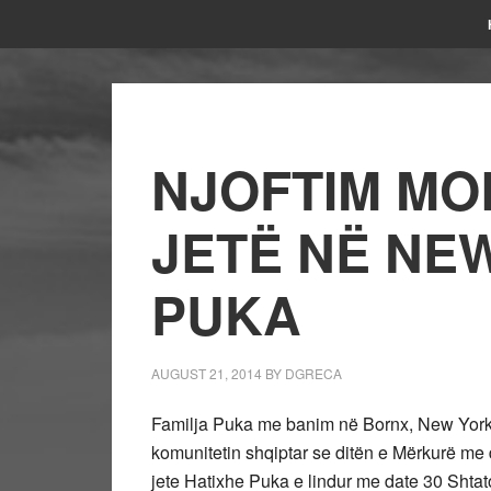
NJOFTIM MO
JETË NË NE
PUKA
AUGUST 21, 2014
BY
DGRECA
Familja Puka me banim në Bornx, New York, nj
komunitetin shqiptar se ditën e Mërkurë me 
jete Hatixhe Puka e lindur me date 30 Shtat