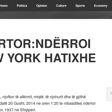
Home
Politics
Opinion
Culture
Sports
Economy
RTOR:NDËRROI
W YORK HATIXHE
ofton të afërmit, miqtë, të njohurit dhe të gjithë
datë 20 Gusht, 2014 ne oren 1:20 te mbasdites nderroi
or, 1937 ne Shqiperi.