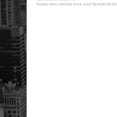
TAGGED WITH:
HATIXHE PUKA
,
NJOFTIM MORTOR:ND