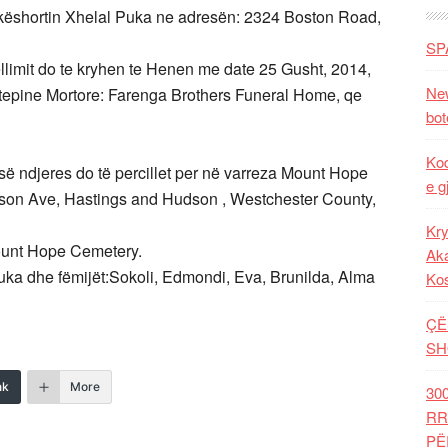
hkëshortin Xhelal Puka ne adresën: 2324 Boston Road,
SP
ellimit do te kryhen te Henen me date 25 Gusht, 2014,
New
htepine Mortore: Farenga Brothers Funeral Home, qe
bot
Kod
 së ndjeres do të percillet per në varreza Mount Hope
e g
son Ave, Hastings and Hudson , Westchester County,
Kry
Mount Hope Cemetery.
Aka
uka dhe fëmijët:Sokoli, Edmondi, Eva, Brunilda, Alma
Ko
ÇË
SH
nk
More
30
RR
PË