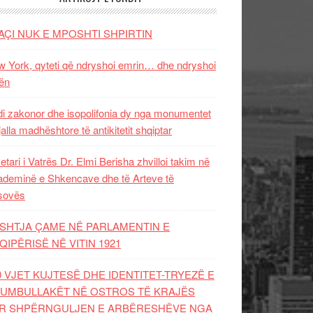
AÇI NUK E MPOSHTI SHPIRTIN
 York, qyteti që ndryshoi emrin… dhe ndryshoi
ën
i zakonor dhe isopolifonia dy nga monumentet
jalla madhështore të antikitetit shqiptar
etari i Vatrës Dr. Elmi Berisha zhvilloi takim në
deminë e Shkencave dhe të Arteve të
sovës
SHTJA ÇAME NË PARLAMENTIN E
QIPËRISË NË VITIN 1921
0 VJET KUJTESË DHE IDENTITET-TRYEZË E
UMBULLAKËT NË OSTROS TË KRAJËS
R SHPËRNGULJEN E ARBËRESHËVE NGA