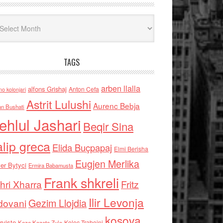
iv
TAGS
arben llalla
alfons Grishaj
Anton Cefa
no kolonjari
Astrit Lulushi
Aurenc Bebja
an Bushati
ehlul Jashari
Beqir Sina
alip greca
Elida Buçpapaj
Elmi Berisha
Eugjen Merlika
er Bytyci
Ermira Babamusta
Frank shkreli
hri Xharra
Fritz
Ilir Levonja
Gezim Llojdia
dovani
kosova
rviste
Kolec Traboini
Keze Kozeta Zylo