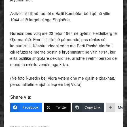
Aktivizimi i tij në radhët e Ballit Kombëtar bëri që në vitin
1944 ai të largohej nga Shqipëria.
Nuredin beu vdiq më 23 tetor 1964 në qytetin Heidelberg të
Gjermanisë. Emri i tij filloi të përmendej pas rënies së
komunizmit. Kështu ndodhi edhe me Ferit Pashë Vlorën, i
cili refuzoi të merrte postin e kryeministrit në vitin 1914, kur
elita politike shqiptare deklaroi se, ai ishte i vetmi person që
mund ta nxirrte vendin nga kriza.
(Në foto Nuredin bej Vlora vetëm dhe me djalin e xhaxhait,
personalitetin e njohur Eqrem bej Vlora)
Share via:
Facebook
Twitter
Copy Link
More