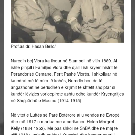
Prof.as.dr. Hasan Bello/
Nuredin bej Vlora ka lindur në Stamboll në vitin 1889. Ai
ishte pinjoll i Familjes Vlora dhe djali i ish-kryeministrit të
Perandorisë Osmane, Ferit Pashë Vlorës. I shkolluar në
katedrat më të mira të kohës, Nuredin beu do të
angazhohet në periudhën e krijimit të shtetit shqiptar si
kundër lëvizjes vorioepirote ashtu edhe kundër Kryengritjes
në Shqipërinë e Mesme (1914-1915).
Në vitet e Luftës së Parë Botërore ai u vendos në Evropë
dhe më 1917 u martua me amerikanen Helen Margret
Kelly (1884-1952). Më pas shkoi në ShBA dhe në maj të
vitit 1918 u zgjodh anëtar i Kryesisë dhe kryetar nderi i