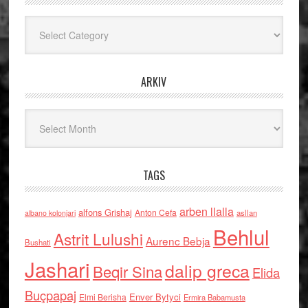
Kategoritë
ARKIV
Arkiv
TAGS
arben llalla
alfons Grishaj
Anton Cefa
asllan
albano kolonjari
Behlul
Astrit Lulushi
Aurenc Bebja
Bushati
Jashari
dalip greca
Beqir Sina
Elida
Buçpapaj
Enver Bytyci
Elmi Berisha
Ermira Babamusta