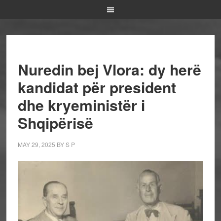
Nuredin bej Vlora: dy herë
kandidat për president
dhe kryeministër i
Shqipërisë
MAY 29, 2025
BY
S P