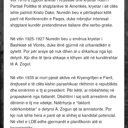
Partisë Politike të shqiptarëve të Amerikës, kryetar i së cilës
ishte patrioti Kristo Dako. Nuredin beu e përfaqësoi këtë
parti në Konferencën e Paqes, duke mbrojtur interesat
shqiptare kundër pretendimeve italiane dhe serbo-greke.
Në vitin 1925-1927 Nuredin beu u emërua kryetar i
Bashkisë së Vlorës, duke lënë gjurmë në urbanistikën e
qytetit. Por për arsye që nuk dihen ai u shkarkua nga kjo
detyrë. Kjo dhe të tjera shkaqe e kthyen atë në kundërshtar
të A. Zogut.
Në vitin 1935 ai mori pjesë aktive në Kryengritjen e Fierit,
drejtuesit e të cilës kishin parashikuar rikthimin e republikës
dhe emërimin e tij si president. Për këtë, ai mbështetej në
prapaskenë nga italianët. Dështimi i saj solli arrestimin dhe
dënimin e tij me vdekje. Ndërhyrja e “faktorit
ndërkombëtar” e detyroi A. Zogun që ta amnistonte. Por
kjo nuk ishte hera e parë që ai shihej si kandidat potencial.
Në vitet e LDB edhe gjermanët e planifikonin atë si
kryeministër.