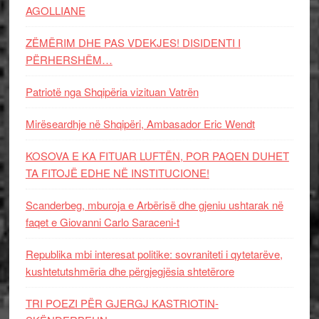
AGOLLIANE
ZËMËRIM DHE PAS VDEKJES! DISIDENTI I
PËRHERSHËM…
Patriotë nga Shqipëria vizituan Vatrën
Mirëseardhje në Shqipëri, Ambasador Eric Wendt
KOSOVA E KA FITUAR LUFTËN, POR PAQEN DUHET
TA FITOJË EDHE NË INSTITUCIONE!
Scanderbeg, mburoja e Arbërisë dhe gjeniu ushtarak në
faqet e Giovanni Carlo Saraceni-t
Republika mbi interesat politike: sovraniteti i qytetarëve,
kushtetutshmëria dhe përgjegjësia shtetërore
TRI POEZI PËR GJERGJ KASTRIOTIN-