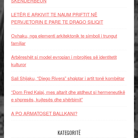
SKËNDERBEUN
LETËR E ARKIVIT TE NAUM PRIFTIT NË
PERVJETORIN E PARE TE DRAGO SILIQIT
Oxhaku, nga elementi arkitektonik te simboli i trungut
familjar
Arbëreshët si model evropian i mbrojtjes së identitetit
kulturor
Sali Shijaku, “Diego Rivera” shqiptar i artit tonë kombëtar
“Dom Fred Kalaj, mes altarit dhe atdheut si hermeneutikë
e shpresës, kujtesës dhe shërbimit”
A PO ARMATOSET BALLKANI?
KATEGORITË