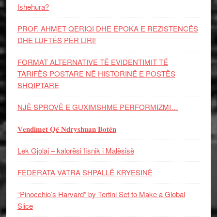
fshehura?
PROF. AHMET QERIQI DHE EPOKA E REZISTENCЁS
DHE LUFTЁS PЁR LIRI!
FORMAT ALTERNATIVE TË EVIDENTIMIT TË
TARIFËS POSTARE NË HISTORINË E POSTËS
SHQIPTARE
NJË SPROVË E GUXIMSHME PERFORMIZMI…
𝐕𝐞𝐧𝐝𝐢𝐦𝐞𝐭 𝐐𝐞̈ 𝐍𝐝𝐫𝐲𝐬𝐡𝐮𝐚𝐧 𝐁𝐨𝐭𝐞̈𝐧
Lek Gjolaj – kalorësi fisnik i Malësisë
FEDERATA VATRA SHPALLË KRYESINË
“Pinocchio’s Harvard” by Tertini Set to Make a Global
Slice