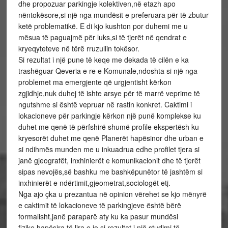
dhe propozuar parkingje kolektiven,në etazh apo
nëntokësore,si një nga mundësit e preferuara për të zbutur
ketë problematikë. E di kjo kushton por duhemi me u
mësua të paguajmë për luks,si të tjerët në qendrat e
kryeqyteteve në tërë rruzullin tokësor.
Si rezultat i një pune të keqe me dekada të cilën e ka
trashëguar Qeveria e re e Komunale,ndoshta si një nga
problemet ma emergjente që urgjentisht kërkon
zgjidhje,nuk duhej të ishte arsye për të marrë veprime të
ngutshme si është vepruar në rastin konkret. Caktimi i
lokacioneve për parkingje kërkon një punë komplekse ku
duhet me qenë të përfshirë shumë profile ekspertësh ku
kryesorët duhet me qenë Planerët hapësinor dhe urban e
si ndihmës munden me u inkuadrua edhe profilet tjera si
janë gjeografët, inxhinierët e komunikacionit dhe të tjerët
sipas nevojës,së bashku me bashkëpunëtor të jashtëm si
inxhinierët e ndërtimit,gjeometrat,sociologët etj.
Nga ajo çka u prezantua në opinion vërehet se kjo mënyrë
e caktimit të lokacioneve të parkingjeve është bërë
formalisht,janë paraparë aty ku ka pasur mundësi
fizike,hapësira të lira,e jo si rezultat i një studimi të