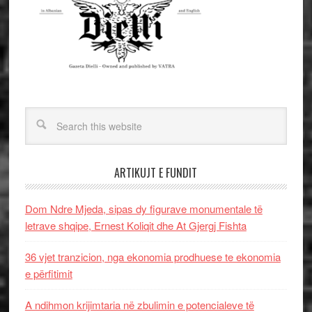
ARTIKUJT E FUNDIT
Dom Ndre Mjeda, sipas dy figurave monumentale të
letrave shqipe, Ernest Koliqit dhe At Gjergj Fishta
36 vjet tranzicion, nga ekonomia prodhuese te ekonomia
e përfitimit
A ndihmon krijimtaria në zbulimin e potencialeve të