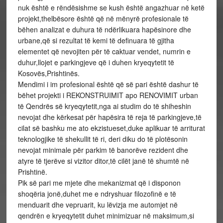
nuk është e rëndësishme se kush është angazhuar në ketë
projekt,thelbësore është që në mënyrë profesionale të
bëhen analizat e duhura të ndërlikuara hapësinore dhe
urbane,që si rezultat të kemi të definuara të gjitha
elementet që nevojiten për të caktuar vendet, numrin e
duhur,llojet e parkingjeve që i duhen kryeqytetit të
Kosovës,Prishtinës.
Mendimi i im profesional është që së pari është dashur të
bëhet projekti i REKONSTRUIMIT apo RENOVIMIT urban
të Qendrës së kryeqytetit,nga ai studim do të shiheshin
nevojat dhe kërkesat për hapësira të reja të parkingjeve,të
cilat së bashku me ato ekzistueset,duke aplikuar të arriturat
teknologjike të shekullit të ri, deri diku do të plotësonin
nevojat minimale për parkim të banorëve rezident dhe
atyre të tjerëve si vizitor ditor,të cilët janë të shumtë në
Prishtinë.
Pik së pari me mjete dhe mekanizmat që i disponon
shoqëria jonë,duhet me e ndryshuar filozofinë e të
menduarit dhe vepruarit, ku lëvizja me automjet në
qendrën e kryeqytetit duhet minimizuar në maksimum,si