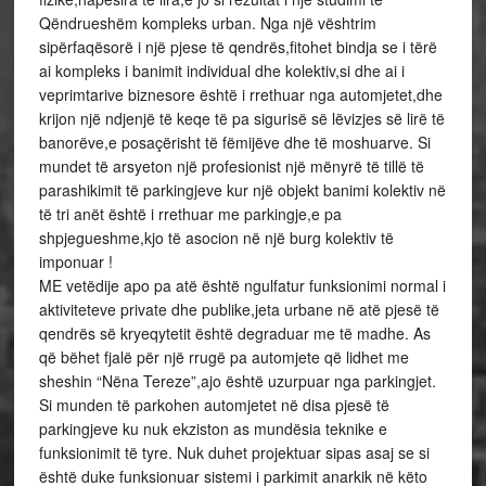
Qëndrueshëm kompleks urban. Nga një vështrim
sipërfaqësorë i një pjese të qendrës,fitohet bindja se i tërë
ai kompleks i banimit individual dhe kolektiv,si dhe ai i
veprimtarive biznesore është i rrethuar nga automjetet,dhe
krijon një ndjenjë të keqe të pa sigurisë së lëvizjes së lirë të
banorëve,e posaçërisht të fëmijëve dhe të moshuarve. Si
mundet të arsyeton një profesionist një mënyrë të tillë të
parashikimit të parkingjeve kur një objekt banimi kolektiv në
të tri anët është i rrethuar me parkingje,e pa
shpjegueshme,kjo të asocion në një burg kolektiv të
imponuar !
ME vetëdije apo pa atë është ngulfatur funksionimi normal i
aktiviteteve private dhe publike,jeta urbane në atë pjesë të
qendrës së kryeqytetit është degraduar me të madhe. As
që bëhet fjalë për një rrugë pa automjete që lidhet me
sheshin “Nëna Tereze”,ajo është uzurpuar nga parkingjet.
Si munden të parkohen automjetet në disa pjesë të
parkingjeve ku nuk ekziston as mundësia teknike e
funksionimit të tyre. Nuk duhet projektuar sipas asaj se si
është duke funksionuar sistemi i parkimit anarkik në këto