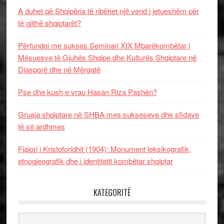
A duhet që Shqipëria të ribëhet një vend i jetueshëm për
të gjithë shqiptarët?
Përfundoi me sukses Seminari XIX Mbarëkombëtar i
Mësuesve të Gjuhës Shqipe dhe Kulturës Shqiptare në
Diasporë dhe në Mërgatë
Pse dhe kush e vrau Hasan Riza Pashën?
Gruaja shqiptare në SHBA mes sukseseve dhe sfidave
të së ardhmes
Fjalori i Kristoforidhit (1904): Monument leksikografik,
etnogjeografik dhe i identitetit kombëtar shqiptar
KATEGORITË
Kategoritë