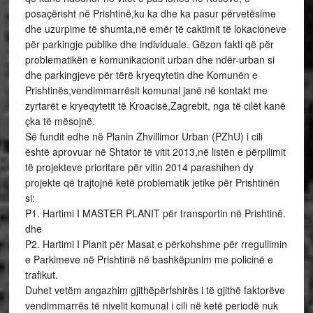
posaçërisht në Prishtinë,ku ka dhe ka pasur përvetësime
dhe uzurpime të shumta,në emër të caktimit të lokacioneve
për parkingje publike dhe individuale. Gëzon fakti që për
problematikën e komunikacionit urban dhe ndër-urban si
dhe parkingjeve për tërë kryeqytetin dhe Komunën e
Prishtinës,vendimmarrësit komunal janë në kontakt me
zyrtarët e kryeqytetit të Kroacisë,Zagrebit, nga të cilët kanë
çka të mësojnë.
Së fundit edhe në Planin Zhvillimor Urban (PZhU) i cili
është aprovuar në Shtator të vitit 2013,në listën e përpilimit
të projekteve prioritare për vitin 2014 parashihen dy
projekte që trajtojnë ketë problematik jetike për Prishtinën
si:
P1. Hartimi I MASTER PLANIT për transportin në Prishtinë.
dhe
P2. Hartimi I Planit për Masat e përkohshme për rregullimin
e Parkimeve në Prishtinë në bashkëpunim me policinë e
trafikut.
Duhet vetëm angazhim gjithëpërfshirës i të gjithë faktorëve
vendimmarrës të nivelit komunal i cili në ketë periodë nuk