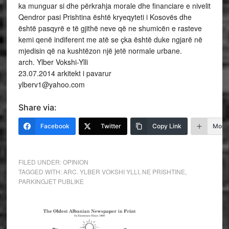
ka munguar si dhe përkrahja morale dhe financiare e nivelit
Qendror pasi Prishtina është kryeqyteti i Kosovës dhe
është pasqyrë e të gjithë neve që ne shumicën e rasteve
kemi qenë indiferent me atë se çka është duke ngjarë në
mjedisin që na kushtëzon një jetë normale urbane.
arch. Ylber Vokshi-Ylli
23.07.2014 arkitekt i pavarur
ylberv1@yahoo.com
Share via:
Facebook
Twitter
Copy Link
More
FILED UNDER:
OPINION
TAGGED WITH:
ARC. YLBER VOKSHI YLLI
,
NE PRISHTINE
,
PARKINGJET PUBLIKE