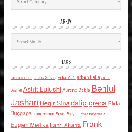
ARKIV
Arkiv
TAGS
arben llalla
alfons Grishaj
Anton Cefa
asllan
albano kolonjari
Behlul
Astrit Lulushi
Aurenc Bebja
Bushati
Jashari
dalip greca
Beqir Sina
Elida
Buçpapaj
Enver Bytyci
Elmi Berisha
Ermira Babamusta
Frank
Eugjen Merlika
Fahri Xharra