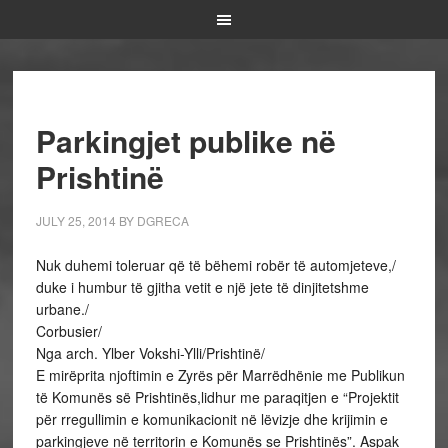
Parkingjet publike në
Prishtinë
JULY 25, 2014
BY
DGRECA
Nuk duhemi toleruar që të bëhemi robër të automjeteve,/
duke i humbur të gjitha vetit e një jete të dinjitetshme
urbane./
Corbusier/
Nga arch. Ylber Vokshi-Ylli/Prishtinë/
E mirëprita njoftimin e Zyrës për Marrëdhënie me Publikun
të Komunës së Prishtinës,lidhur me paraqitjen e “Projektit
për rregullimin e komunikacionit në lëvizje dhe krijimin e
parkingjeve në territorin e Komunës se Prishtinës”. Aspak