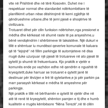
vite në Prishtinë dhe në tërë Kosovën. Duhet me i
respektuar normat dhe standardet ndërkombëtare të
planifikimit urban nëse dëshirojmë të kemi zgjidhje të
qëndrueshme urbane,dhe të jemi pjesë e shoqërive të
civilizuara.
Trotuaret dihet për cilin funksion ndërtohen,nga presionet e
mëdha dhe kërkesat në shumë raste të pa arsyeshme,u
bënë vendqëndrim i shërbimeve të taksistëve. Një dukuri e
tillë e shëmtuar iu mundësoi qeverive komunale të kaluara
që të “lejojnë” në fillim parkingje të automjeteve në disa
rrugë duke uzurpuar një pjesë të trotuareve në ato pjesë të
qytetit jo shumë të frekuentuara. Kjo praktik e vjetër e
komunës ende po vazhdon edhe në qendrën e ngushtë të
kryeqytetit,duke harruar se trotuaret e qytetit janë të
destinuar për lëvizjen e lirë të qytetarëve,e jo për parkim pa
marr parasysh kërkesat e mëdha të arsyeshme për
parkingje.
Një praktik e tillë në bërthamën e qytetit të vjetër dhe në
atë të renë të kryeqytetit, shëmton pamjen e tij dhe e humb
kualitetin e rrugës këmbësore “Nëna Terezë”,në të cilën