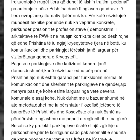
frekuentojnë rrugët tjera që duhej të kishin trajtim “pedonal”
pa automjete,nëse Prishtina donë ti ngjason qendrave të
tjera evropiane,alternativ tjetër nuk ka. Për ketë ekzistojnë
mundësit teknike por ende nuk ka veprime konkrete,
përkundër presionit të profesionistëve ( demonstrimi i
arkitektëve të PAW-it në muajin korrik),të cilët po dëshirojnë
që edhe Prishtina të iu ngjaj kryeqyteteve tjera në botë, ku
komunikacioni dhe parkingjet tërësish janë larguar për
vizitorët,nga qendra e Kryeqytetit.
Pagesa e parkingjeve dhe kufizimet kohore janë
domosdoshmëri,kanë ekzistuar edhe përpara në
Prishtinë,ajo nuk është garanci për funksionim normal të
komunikacionit dhe shërbimit të parkingjeve në qendër,ajo
mënyrë pas një kohe është larguar nga vetë qeveria
komunale e asaj kohe. Nuk duhet me u bazuar shumë në
ato metoda,duhet me iu përshtatur filozofisë jetësore të
banorëve të Prishtinës dhe Kosovës,e cila nuk është as
përafërsish e ngjashme me popujt e regjionit dhe ma gjerë.
Besoi se ky projekt i parkingjeve është si një zgjidhje e
përkohshme,për të korrigjuar sado pak anomalit e shumta
që kanë ndodhur në vitet e pas luftës në Kosovë, e