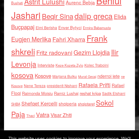
Behlul
Astrit Lulushi
Aurenc Bebja
Bushati
Jashari
dalip greca
Beqir Sina
Elida
Buçpapaj
Enver Bytyci
Elmi Berisha
Ermira Babamusta
Frank
Eugjen Merlika
Fahri Xharra
shkreli
Ilir
Gezim Llojdia
Fritz radovani
Levonja
Interviste
Kolec Traboini
Keze Kozeta Zylo
kosova
Kosove
nderroi jete
Marjana Bulku
ne
Murat Gecaj
Rafaela Prifti
Rafael
Nene Tereza
Kosove
presidenti Nishani
Floqi
Raimonda Moisiu
Ramiz Lushaj
reshat kripa
Sadik Elshani
Sokol
Shefqet Kercelli
shqiperia
shqiptaret
SHBA
Paja
Vatra
Visar Zhiti
Thaci
This website uses cookies to improve your experience. We'll