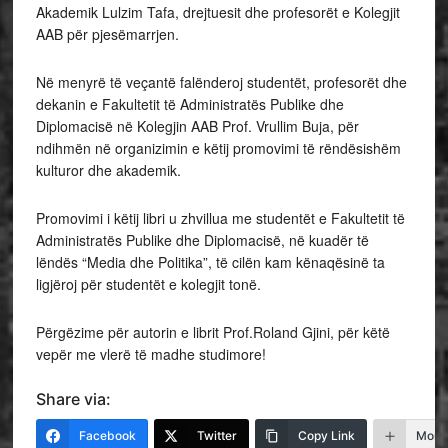
Akademik Lulzim Tafa, drejtuesit dhe profesorët e Kolegjit
AAB për pjesëmarrjen.
Në menyrë të veçantë falënderoj studentët, profesorët dhe
dekanin e Fakultetit të Administratës Publike dhe
Diplomacisë në Kolegjin AAB Prof. Vrullim Buja, për
ndihmën në organizimin e këtij promovimi të rëndësishëm
kulturor dhe akademik.
Promovimi i këtij libri u zhvillua me studentët e Fakultetit të
Administratës Publike dhe Diplomacisë, në kuadër të
lëndës “Media dhe Politika”, të cilën kam kënaqësinë ta
ligjëroj për studentët e kolegjit tonë.
Përgëzime për autorin e librit Prof.Roland Gjini, për këtë
vepër me vlerë të madhe studimore!
Share via:
Facebook
Twitter
Copy Link
More