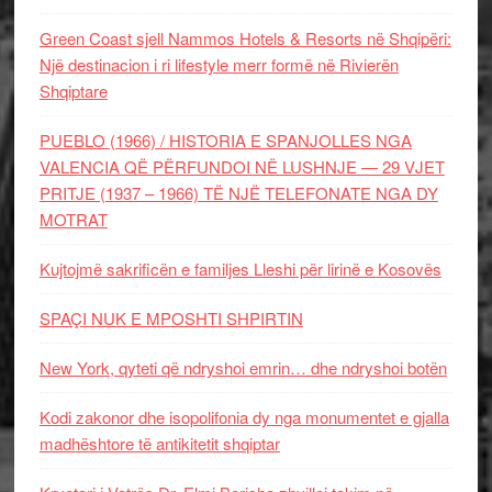
Green Coast sjell Nammos Hotels & Resorts në Shqipëri:
Një destinacion i ri lifestyle merr formë në Rivierën
Shqiptare
PUEBLO (1966) / HISTORIA E SPANJOLLES NGA
VALENCIA QË PËRFUNDOI NË LUSHNJE — 29 VJET
PRITJE (1937 – 1966) TË NJË TELEFONATE NGA DY
MOTRAT
Kujtojmë sakrificën e familjes Lleshi për lirinë e Kosovës
SPAÇI NUK E MPOSHTI SHPIRTIN
New York, qyteti që ndryshoi emrin… dhe ndryshoi botën
Kodi zakonor dhe isopolifonia dy nga monumentet e gjalla
madhështore të antikitetit shqiptar