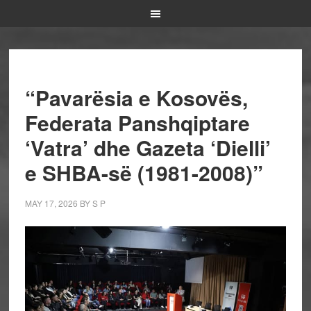
“Pavarësia e Kosovës,
Federata Panshqiptare
‘Vatra’ dhe Gazeta ‘Dielli’
e SHBA-së (1981-2008)”
MAY 17, 2026
BY
S P