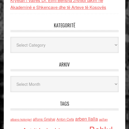
Kryetari i Vatrës Dr. Elmi Berisha zhvilloi takim në
Akademinë e Shkencave dhe të Arteve të Kosovës
KATEGORITË
Kategoritë
ARKIV
Arkiv
TAGS
arben llalla
alfons Grishaj
Anton Cefa
asllan
albano kolonjari