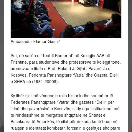
Ambasador Flamur Gashi/
Sot, në sallën e “Teatrit Kamertal” në Kolegjin AAB në
Prishtinë, para studentëve dhe profesorëve të kolegjit tonë,
promovuam librin e Prof. Roland J. Gjini : Pavarësia e
Kosovës, Federata Panshqiptare ‘Vatra’ dhe Gazeta ‘Dielli’
e SHBA-së (1981-20008).
Ky libër sjell në vëmendje rolin historik dhe kombëtar të
Federatës Panshqiptare “Vatra” dhe gazetës “Dielli” për
lirinë dhe pavarësinë e Kosovës, si dy nga institucionet më
të rëndësishme të mërgatës shqiptare në Shtetet e
Bashkuara të Amerikës, të cilat për dekada kontribuan në
ruajtjen e identitetit kombëtar, forcimin e çështjes shqiptare