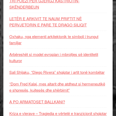
TRI POEZI PËR GJERGJ KASTRIOTIN-
SKËNDERBEUN
LETËR E ARKIVIT TE NAUM PRIFTIT NË
PERVJETORIN E PARE TE DRAGO SILIQIT
Oxhaku, nga elementi arkitektonik te simboli i trungut
familjar
Arbëreshët si model evropian i mbrojtjes së identitetit
kulturor
Sali Shijaku, “Diego Rivera” shqiptar i artit tonë kombëtar
“Dom Fred Kalaj, mes altarit dhe atdheut si hermeneutikë
e shpresës, kujtesës dhe shërbimit”
A PO ARMATOSET BALLKANI?
Kriza e vlerave – Tragjedia e vërtetë e tranzicionit shqiptar