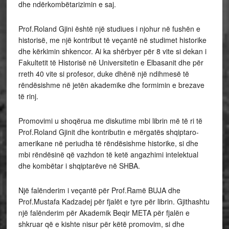
dhe ndërkombëtarizimin e saj.
Prof.Roland Gjini është një studiues i njohur në fushën e
historisë, me një kontribut të veçantë në studimet historike
dhe kërkimin shkencor. Ai ka shërbyer për 8 vite si dekan i
Fakultetit të Historisë në Universitetin e Elbasanit dhe për
rreth 40 vite si profesor, duke dhënë një ndihmesë të
rëndësishme në jetën akademike dhe formimin e brezave
të rinj.
Promovimi u shoqërua me diskutime mbi librin më të ri të
Prof.Roland Gjinit dhe kontributin e mërgatës shqiptaro-
amerikane në periudha të rëndësishme historike, si dhe
mbi rëndësinë që vazhdon të ketë angazhimi intelektual
dhe kombëtar i shqiptarëve në SHBA.
Një falënderim i veçantë për Prof.Ramë BUJA dhe
Prof.Mustafa Kadzadej për fjalët e tyre për librin. Gjithashtu
një falënderim për Akademik Beqir META për fjalën e
shkruar që e kishte nisur për këtë promovim, si dhe