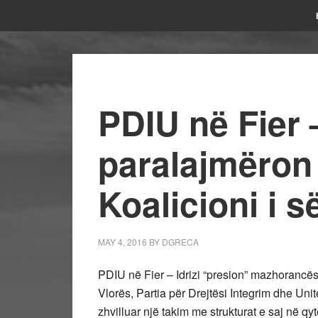
PDIU në Fier – 
paralajmëron
Koalicioni i s
MAY 4, 2016
BY
DGRECA
PDIU në Fier – Idrizi “presion” mazhorancë
Vlorës, Partia për Drejtësi Integrim dhe Uni
zhvilluar një takim me strukturat e saj në qyte