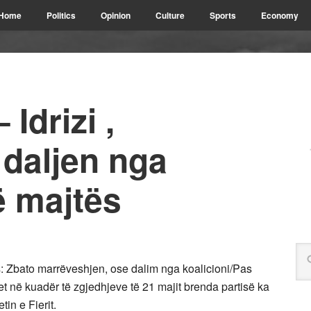
Home
Politics
Opinion
Culture
Sports
Economy
Idrizi ,
 daljen nga
ë majtës
s: Zbato marrëveshjen, ose dalim nga koalicioni/Pas
tet në kuadër të zgjedhjeve të 21 majit brenda partisë ka
tin e Fierit.