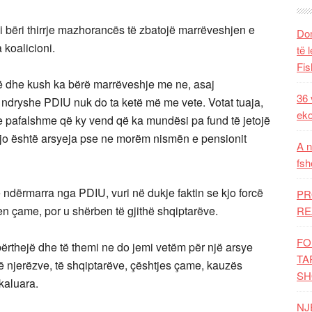
i i bëri thirrje mazhorancës të zbatojë marrëveshjen e
Dom
 koalicioni.
të 
Fis
ë dhe kush ka bërë marrëveshje me ne, asaj
36 
 ndryshe PDIU nuk do ta ketë më me vete. Votat tuaja,
eko
 e pafalshme që ky vend që ka mundësi pa fund të jetojë
. Kjo është arsyeja pse ne morëm nismën e pensionit
A n
fsh
 ndërmarra nga PDIU, vuri në dukje faktin se kjo forcë
PR
jen çame, por u shërben të gjithë shqiptarëve.
RE
FO
rthejë dhe të themi ne do jemi vetëm për një arsye
TA
të njerëzve, të shqiptarëve, çështjes çame, kauzës
SH
kaluara.
NJ