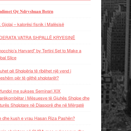
𝐝𝐢𝐦𝐞𝐭 𝐐𝐞̈ 𝐍𝐝𝐫𝐲𝐬𝐡𝐮𝐚𝐧 𝐁𝐨𝐭𝐞̈𝐧
 Gjolaj – kalorësi fisnik i Malësisë
DERATA VATRA SHPALLË KRYESINË
nocchio’s Harvard” by Tertini Set to Make a
bal Slice
uhet që Shqipëria të ribëhet një vend i
ueshëm për të gjithë shqiptarët?
fundoi me sukses Seminari XIX
rëkombëtar i Mësuesve të Gjuhës Shqipe dhe
turës Shqiptare në Diasporë dhe në Mërgatë
 dhe kush e vrau Hasan Riza Pashën?