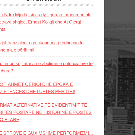
 Ndre Mjeda, sipas dy figurave monumentale
letrave shqipe, Ernest Koliqit dhe At Gjergj
hta
vjet tranzicion, nga ekonomia prodhuese te
nomia e përfitimit
dihmon krijimtaria në zbulimin e potencialeve të
ehura?
OF. AHMET QERIQI DHE EPOKA E
ZISTENCЁS DHE LUFTЁS PЁR LIRI!
RMAT ALTERNATIVE TË EVIDENTIMIT TË
RIFËS POSTARE NË HISTORINË E POSTËS
QIPTARE
Ë SPROVË E GUXIMSHME PERFORMIZMI…