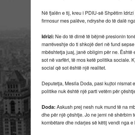
Në fjalën e tij, kreu i PDIU-së Shpëtim Idriz
firmosur mes palëve, ndryshe do të dalë nga
Idrizi:
Ne do të dimë të bëjmë presionin ton
marrëveshje do ti shkojë deri në fund sepse
mbështetja juaj, janë obligim për ne. Është
sot në varfëri, të mos ketë politika sociale
social që sot është një realitet.
Deputetja, Mesila Doda, pasi kujtoi nismat e
politike nuk është një parti vetëm për çësht
Doda:
Askush prej nesh nuk mund të na mbë
dhe për një çështje. Jo ne jemi në shërbim 
kombëtare dhe ndarjes së këtij vendi nga e 