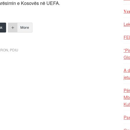
tarësimin e Kosovës në UEFA.
𝐕𝐞
Lek
nk
More
FE
“Pi
ERON
,
PDIU
Glo
A d
jet
Për
Mba
Kul
Pse