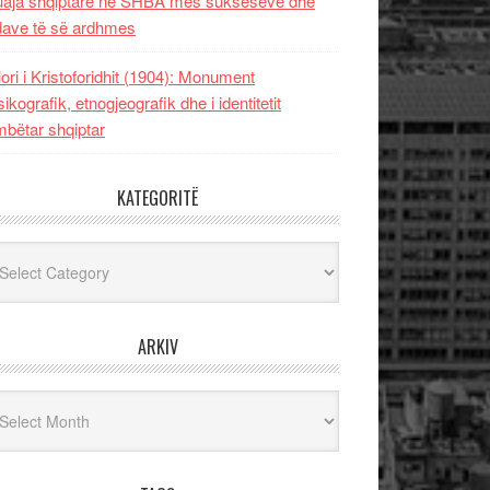
uaja shqiptare në SHBA mes sukseseve dhe
dave të së ardhmes
lori i Kristoforidhit (1904): Monument
sikografik, etnogjeografik dhe i identitetit
bëtar shqiptar
KATEGORITË
egoritë
ARKIV
iv