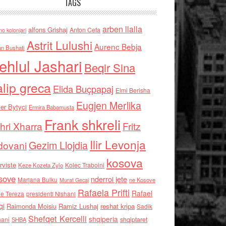
TAGS
arben llalla
alfons Grishaj
Anton Cefa
no kolonjari
Astrit Lulushi
Aurenc Bebja
an Bushati
ehlul Jashari
Beqir Sina
alip greca
Elida Buçpapaj
Elmi Berisha
Eugjen Merlika
er Bytyci
Ermira Babamusta
Frank shkreli
hri Xharra
Fritz
Ilir Levonja
Gezim Llojdia
dovani
kosova
rviste
Kolec Traboini
Keze Kozeta Zylo
sove
nderroi jete
Marjana Bulku
ne Kosove
Murat Gecaj
Rafaela Prifti
Rafael
e Tereza
presidenti Nishani
qi
Raimonda Moisiu
Ramiz Lushaj
reshat kripa
Sadik
Shefqet Kercelli
shqiperia
hani
shqiptaret
SHBA