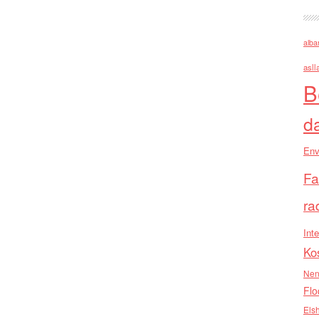
alba
asll
B
d
Env
Fa
ra
Inte
Ko
Nen
Flo
Els