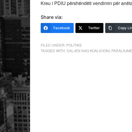
Kreu i PDIU përshëndëti vendimin për anë
Share via:
Facebook
Twitter
Copy Li
FILED UNDER:
POLITIKE
TAGGED WITH:
DALJEN NAG KOALICIONI
,
PARALAJM