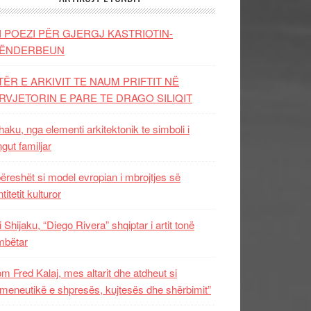
I POEZI PËR GJERGJ KASTRIOTIN-
ËNDERBEUN
TËR E ARKIVIT TE NAUM PRIFTIT NË
RVJETORIN E PARE TE DRAGO SILIQIT
aku, nga elementi arkitektonik te simboli i
ngut familjar
ëreshët si model evropian i mbrojtjes së
titetit kulturor
i Shijaku, “Diego Rivera” shqiptar i artit tonë
mbëtar
m Fred Kalaj, mes altarit dhe atdheut si
meneutikë e shpresës, kujtesës dhe shërbimit”