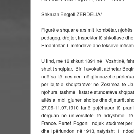
Shkruan Engjell ZERDELIA/
Figurë e shquar e arsimit kombëtar, njohës 
pedagog, drejtor, inspektor të shkollave dhe
Prodhimtar i metodave dhe tekseve mësimo
U lind, më 12 shkurt 1891 në Voshtinë, fsha
shtetit shqiptar. Biri i avokatit atdhetar Beqi
ndërsa të mesmen në gjimnazet e preferuar
për bijtë e shqiptarëve” në Zosimea të Jani
njohura tashmë listat e stundetëve shqipa
aftësia mbi gjuhën shqipe dhe dijetarët s
27.06-11.07.1910 lanë gojëhapur të pranis
dërguan në universitete të ndryshme të
Francë. Pertef Pogoni ndjek studimet pë
dhe i përfundon në 1913, natyrisht i ndod