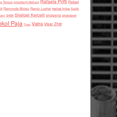
Rafaela Prifti
Rafael
e Tereza
presidenti Nishani
qi
Raimonda Moisiu
Ramiz Lushaj
reshat kripa
Sadik
Shefqet Kercelli
shqiperia
hani
shqiptaret
SHBA
kol Paja
Vatra
Visar Zhiti
Thaci