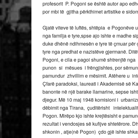
profesorit P. Pogoni se është autor apo ed
por mbi të gjitha përkthimet artistike e 
Gjatë viteve të luftës, shtëpia e Pogonëve 
nga familja e tyre,spse ajo ishte e madhe s
duke dhënë ndihmesën e tyre të çmuar për çl
tyre nga predhat e nazistëve gjermanë. Ditët e
Pogoni, e cila e pagoi shumë shtrenjtë nga 
punon si mësues i frëngjishtes, por sëmund
pamundur zhvillim e mësimit. Atëhere u int
Çfarë paradoksi, laureati i Akademisë së Kan
banonte në një barake llamarine, sepse ishte 
djegur. Më 10 maj 1948 komisioni i urbanizm
dëbimit nga Tirana, çuditërisht intelektua
Pogon. Mirëpo kjo ishte krejtësisht e pamu
rezultat i vendosjes së kufijve shtetërore. D
shkonin , atje(në Pogon) çdo gjë ishte shkat