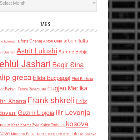
TAGS
arben llalla
alfons Grishaj
Anton Cefa
no kolonjari
Astrit Lulushi
Aurenc Bebja
an Bushati
ehlul Jashari
Beqir Sina
alip greca
Elida Buçpapaj
Elmi Berisha
Eugjen Merlika
er Bytyci
Ermira Babamusta
Frank shkreli
hri Xharra
Fritz
Ilir Levonja
Gezim Llojdia
dovani
kosova
rviste
Kolec Traboini
Keze Kozeta Zylo
sove
nderroi jete
Marjana Bulku
ne Kosove
Murat Gecaj