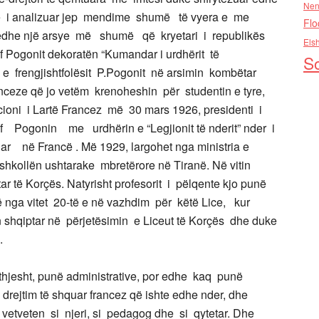
Nen
ke i analizuar jep mendime shumë të vyera e me
Flo
jo edhe një arsye më shumë që kryetari i republikës
Els
 Pogonit dekoratën “Kumandar i urdhërit të
So
e frengjishtfolësit P.Pogonit në arsimin kombëtar
nceze që jo vetëm krenoheshin për studentin e tyre,
cioni i Lartë Francez më 30 mars 1926, presidenti i
f Pogonin me urdhërin e “Legjionit të nderit” nder i
uar në Francë . Më 1929, largohet nga ministria e
 shkollën ushtarake mbretërore në Tiranë. Në vitin
r të Korçës. Natyrisht profesorit i pëlqente kjo punë
nga vitet 20-të e në vazhdim për këtë Lice, kur
mbin shqiptar në përjetësimin e Liceut të Korçës dhe duke
.
te thjesht, punë administrative, por edhe kaq punë
ejtim të shquar francez që ishte edhe nder, dhe
t vetveten si njeri, si pedagog dhe si qytetar. Dhe