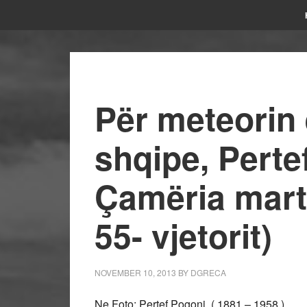
Për meteorin 
shqipe, Perte
Çamëria marti
55- vjetorit)
NOVEMBER 10, 2013
BY
DGRECA
Ne Foto: Pertef Pogoni ( 1881 – 1958 )