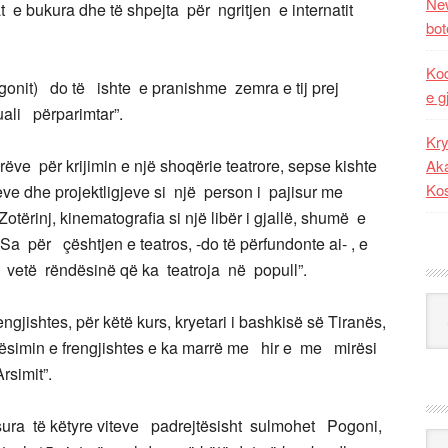
New
 bukura dhe të shpejta për ngritjen e internatit
bot
Kod
ogonit) do të ishte e pranishme zemra e tij prej
e g
uali përparimtar”.
Kry
ve për krijimin e një shoqërie teatrore, sepse kishte
Aka
Ko
eve dhe projektligjeve si një person i pajisur me
otërinj, kinematografia si një libër i gjallë, shumë e
ër çështjen e teatros, -do të përfundonte ai- , e
on vetë rëndësinë që ka teatroja në popull”.
Kat
jishtes, për këtë kurs, kryetari i bashkisë së Tiranës,
“Mësimin e frengjishtes e ka marrë me hir e me mirësi
rsimit”.
ra të këtyre viteve padrejtësisht sulmohet Pogoni,
Ark