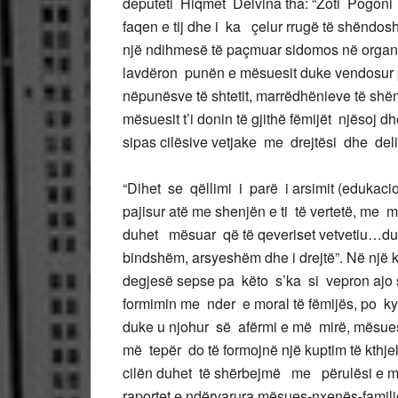
deputeti Hiqmet Delvina tha: “Zoti Pogoni 
faqen e tij dhe i ka çelur rrugë të shëndosh
një ndihmesë të paçmuar sidomos në organe
lavdëron punën e mësuesit duke vendosur 
nëpunësve të shtetit, marrëdhënieve të sh
mësuesit t’i donin të gjithë fëmijët njësoj dh
sipas cilësive vetjake me drejtësi dhe del
“Dihet se qëllimi i parë i arsimit (edukacio
pajisur atë me shenjën e ti të vertetë, me 
duhet mësuar që të qeveriset vetvetiu…duhet
bindshëm, arsyeshëm dhe i drejtë”. Në një k
degjesë sepse pa këto s’ka si vepron ajo 
formimin me nder e moral të fëmijës, po 
duke u njohur së afërmi e më mirë, mësue
më tepër do të formojnë një kuptim të kthje
cilën duhet të shërbejmë me përulësi e me
raportet e ndërvarura mësues-nxenës-familj