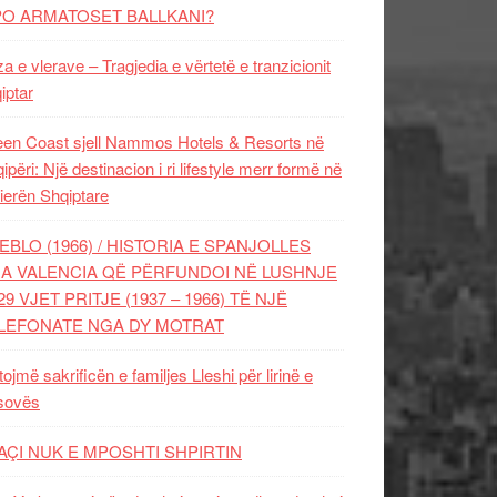
PO ARMATOSET BALLKANI?
za e vlerave – Tragjedia e vërtetë e tranzicionit
iptar
en Coast sjell Nammos Hotels & Resorts në
ipëri: Një destinacion i ri lifestyle merr formë në
ierën Shqiptare
EBLO (1966) / HISTORIA E SPANJOLLES
A VALENCIA QË PËRFUNDOI NË LUSHNJE
29 VJET PRITJE (1937 – 1966) TË NJË
LEFONATE NGA DY MOTRAT
tojmë sakrificën e familjes Lleshi për lirinë e
sovës
AÇI NUK E MPOSHTI SHPIRTIN