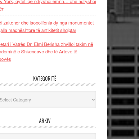
 York, qyteti që ndryshoi emrin… dhe ndryshoi
ën
i zakonor dhe isopolifonia dy nga monumentet
jalla madhështore të antikitetit shqiptar
etari i Vatrës Dr. Elmi Berisha zhvilloi takim në
deminë e Shkencave dhe të Arteve të
sovës
KATEGORITË
egoritë
ARKIV
iv