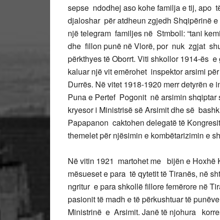
sepse ndodhej aso kohe familja e tij, apo të
djaloshar për atdheun zgjedh Shqipërinë e
një telegram familjes në Stmboll: “tani kem
dhe fillon punë në Vlorë, por nuk zgjat shu
përkthyes të Oborrt. Viti shkollor 1914-ës e
kaluar një vit emërohet inspektor arsimi p
Durrës. Në vitet 1918-1920 merr detyrën e in
Puna e Pertef Pogonit në arsimin shqiptar s
kryesor i Ministrisë së Arsimit dhe së bash
Papapanon caktohen delegatë të Kongresit
themelet për njësimin e kombëtarizimin e sh
Në vitin 1921 martohet me bijën e Hoxhë 
mësueset e para të qytetit të Tiranës, në sht
ngritur e para shkollë fillore femërore në Ti
pasionit të madh e të përkushtuar të punë
Ministrinë e Arsimit. Janë të njohura korr