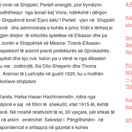
A 
 vinte në Shqipëri, Pertefi energjik, plot frymëzim
 udhëhequr nga Ismail bej Vlora, ndërkohë i dërgon
Kri
i Shqipërinë tonë! Ejani këtu”! Pertefi vjen në Shqipëri
shq
më dhe administrata e kohës e princ Vidit e tërheq si
 gjen drejtor të shkollës qytetëse në Elbasan dhe pa
Gre
ër zonën e Shqipërisë së Mesme: Tiranë-Elbasan-
Shq
spektorit të arsimit pranë prefekturës së Gjirokastrës.
Riv
pikat dhe kjo nuk kalon pa u vënë re nga dikasteri
PU
ku me zotërinjtë, Ilia Dilo Sheperin dhe Thoma
NG
 Arsimor të Lushnjës në gusht 1920, ku u hodhën
— 
kollave shqiptare
TE
Kanës, Hafsa Hasan Haxhimemetin, njëra nga
Kuj
ëpinë e saj në fillim të shekullit, vitet 1915-të, është
Ko
ranë. Në moshë relativisht të re, 30 vjeçare, për shkak të
ve në arsim emërohet Sekretar i Përgjithshëm në
SP
espondencat e shfaqura në gazetat e kohes