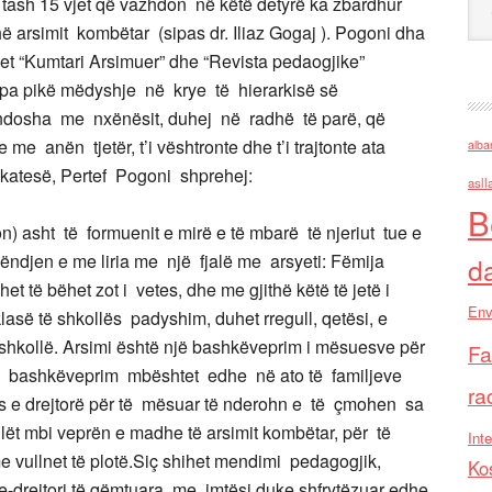
tash 15 vjet që vazhdon në këtë detyrë ka zbardhur
ë arsimit kombëtar (sipas dr. Iliaz Gogaj ). Pogoni dha
t “Kumtari Arsimuer” dhe “Revista pedaogjike”
pa pikë mëdyshje në krye të hierarkisë së
ëndosha me nxënësit, duhej në radhë të parë, që
e me anën tjetër, t’i vështronte dhe t’i trajtonte ata
alba
ikatesë, Pertef Pogoni shprehej:
asll
B
n) asht të formuenit e mirë e të mbarë të njeriut tue e
mëndjen e me liria me një fjalë me arsyeti: Fëmija
d
 të bëhet zot i vetes, dhe me gjithë këtë të jetë i
Env
lasë të shkollës padyshim, duhet rregull, qetësi, e
shkollë. Arsimi është një bashkëveprim i mësuesve për
Fa
ky bashkëveprim mbështet edhe në ato të familjeve
ra
s e drejtorë për të mësuar të nderohn e të çmohen sa
llët mbi veprën e madhe të arsimit kombëtar, për të
Inte
 vullnet të plotë.Siç shihet mendimi pedagogjik,
Ko
e-drejtori të qëmtuara me imtësi duke shfrytëzuar edhe