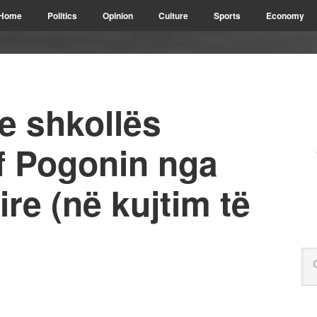
Home
Politics
Opinion
Culture
Sports
Economy
e shkollës
f Pogonin nga
re (në kujtim të