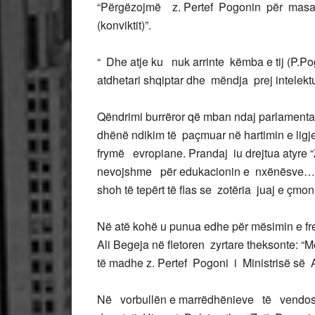
“Përgëzojmë z. Pertef Pogonin për masat e
(konviktit)”.
“ Dhe atje ku nuk arrinte këmba e tij (P.P
atdhetari shqiptar dhe mëndja prej intelekt
Qëndrimi burrëror që mban ndaj parlamentarë
dhënë ndikim të paçmuar në hartimin e ligj
frymë evropiane. Prandaj iu drejtua atyre “Z
nevojshme për edukacionin e nxënësve…Sa p
shoh të tepërt të flas se zotëria juaj e çm
Në atë kohë u punua edhe për mësimin e freng
Ali Begeja në fletoren zyrtare theksonte: 
të madhe z. Pertef Pogoni i Ministrisë së A
Në vorbullën e marrëdhënieve të vendosu