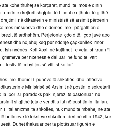
 atë kohë thuhej se korçarët, mund të mos e dinin
r emrin e drejtorit shqiptar të Liceut e njihnin të gjithë.
drejtimi në dikasterin e ministrisë së arsimit përbënin
proke mes mësuesve dhe sidomos me përgatitjen e
ezit të ardhshëm. Përjetonte çdo ditë, çdo javë apo
xënësit dhe ndjehej keq për ndonjë çapkënllëk rinor
. Ish-nxënës Koli Xoxi në kujtimet e veta shkruan “i
mimeve për nxënësit e dalluar në fund të vitit
festiv të mbylljes së vitit shkollor”.
johës me themel i punëve të shkollës dhe aftësive
 dikasterin e Ministrisë së Arsimit në postin e sekretarit
olla ,por si paradoks pak njerëz të pasionuar në
rsimit si gjithë jeta e vendit u fut në pushtimin italian.
i italianizmit të shkollës, nuk mund të mbahej në atë
të botimeve të teksteve shkollore deri në vitin 1943, kur
uesit. Duhet theksuar për ta plotësuar figurën e