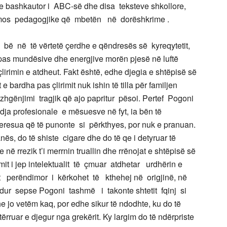
he bashkautor i ABC-së dhe disa teksteve shkollore,
sidomos pedagogjike që mbetën në dorëshkrime .
u bë në të vërtetë çerdhe e qëndresës së kyreqytetit,
ipas mundësive dhe energjive morën pjesë në luftë
irimin e atdheut. Fakt është, edhe djegia e shtëpisë së
 bardha pas çlirimit nuk ishin të tilla për familjen
zhgënjimi tragjik që ajo papritur pësoi. Pertef Pogoni
ja profesionale e mësuesve në fyt, ia bën të
eresua që të punonte si përkthyes, por nuk e pranuan.
ës, do të shiste cigare dhe do të qe i detyruar të
në rrezik t’i merrnin truallin dhe rrënojat e shtëpisë së
it i jep intelektualit të çmuar atdhetar urdhërin e
lit perëndimor i kërkohet të kthehej në origjinë, në
ndur sepse Pogoni tashmë i takonte shtetit fqinj si
he jo vetëm kaq, por edhe sikur të ndodhte, ku do të
ërruar e djegur nga grekërit. Ky largim do të ndërpriste