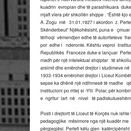
kuadrin evropian dhe të parashikuara du
mjaft vlera për shkollën shqipe . “Është k
A. Zogu më 31.01.1927 i akordon z. Pertef
Skënderbeut” Njëkohësisht, puna e çmuar 
tërhoqi vëmendjen edhe të autoriteteve fra
por edhe i nderonte. Kështu veproi Institu
Republikës Franceze duke e lançuar Perte
madh për një intelektual shqiptar të shkoll
arsimit dhe emërohet drejtor i studimeve në
1933-1934 emërohet drejtor i Liceut Kombëta
sepse ka dhënë një ndihmesë të madhe që 
institucioni po rritej si -Ylli Polar, për ko
e ngritur lart në nivel të padiskutueshëm
Posti i drejtorit të Liceut të Korçës nuk ish
pedagogjike mësimore nga një kuadër me dr
përgjegjësi. Pertefi këtu gjen katërcipërish