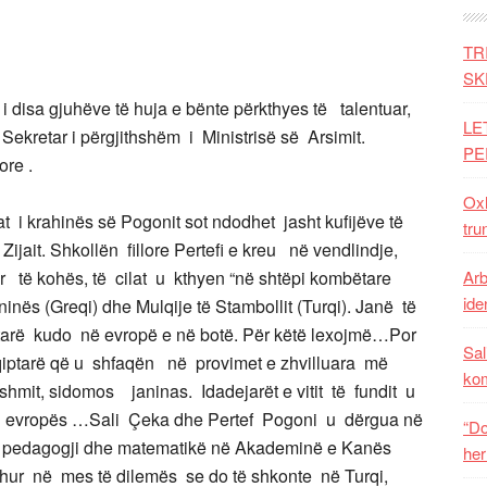
TR
SK
i disa gjuhëve të huja e bënte përkthyes të talentuar,
LE
 Sekretar i përgjithshëm i Ministrisë së Arsimit.
PE
re .
Oxh
t i krahinës së Pogonit sot ndodhet jasht kufijëve të
tru
r Zijait. Shkollën fillore Pertefi e kreu në vendlindje,
 të kohës, të cilat u kthyen “në shtëpi kombëtare
Arb
iden
nës (Greqi) dhe Mulqije të Stambollit (Turqi). Janë të
tarë kudo në evropë e në botë. Për këtë lexojmë…Por
Sal
hqiptarë që u shfaqën në provimet e zhvilluara më
ko
hmit, sidomos janinas. Idadejarët e vitit të fundit u
 evropës …Sali Çeka dhe Pertef Pogoni u dërgua në
“Do
r pedagogji dhe matematikë në Akademinë e Kanës
her
hur në mes të dilemës se do të shkonte në Turqi,