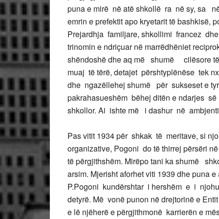
puna e mirë në atë shkollë ra në sy, sa në
emrin e prefektit apo kryetarit të bashkisë, po
Prejardhja familjare, shkollimi francez dhe 
trinomin e ndriçuar në marrëdhëniet reci
shëndoshë dhe aq më shumë cilësore të br
muaj të tërë, detajet përshtyplënëse tek n
dhe ngazëllehej shumë për sukseset e tyre
pakrahasueshëm bëhej ditën e ndarjes së ç
shkollor. Ai ishte më i dashur në ambjentin 
Pas vitit 1934 për shkak të meritave, si n
organizative, Pogoni do të thirrej përsëri në
të përgjithshëm. Mirëpo tani ka shumë shk
arsim. Mjerisht aforhet viti 1939 dhe puna e a
P.Pogoni kundërshtar i hershëm e i njohur 
detyrë. Më vonë punon në drejtorinë e Entit 
e lë njëherë e përgjithmonë karrierën e mës