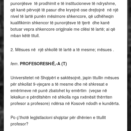
punonjësve të prodhimit e të institucioneve të ndryshme,
që kanë përvojë të pasur dhe kryejnë ose drejtojnë në një
nivel të lartë punën mësimore shkencore, që udhëheqin
kualifikimin shkencor të punonjësve të tjerë dhe kanë
botuar vepra shkencore origjinale me cilësi të lartë; ai që
mban këtë titull.
2. Mësues në një shkollë të lartë a të mesme; mësues .
fem
.
PROFESORESH/Ë,-A (T)
Universitetet në Shqipëri e saktësojnë, japin titullin mësues
për shkollat 9-vjeçare a të mesme dhe në shkresat e
emërimeve në punë zbatohet ky emërtim (veçse në
leksikun e përditshëm në shkolla nga nxënësit thërriten
profesor a profesore) ndërsa në Kosovë ndodh e kundërta.
Po ç’thotë legjistlacioni shqiptar për dhënien e titullit
profesor?