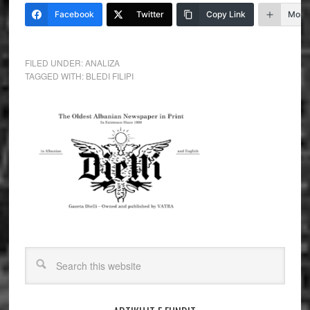
Facebook
Twitter
Copy Link
More
FILED UNDER:
ANALIZA
TAGGED WITH:
BLEDI FILIPI