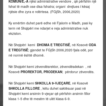
KOMUN/Ë,-A
njësi administrative vendore , që përfshin një
fshat të madh ose disa fshatra; organi drejtues i kësaj
njësie dhe zyra e ndërtesa. (FGjSh, 2006,2020)
Ky emërtim duhet parë edhe në Fjalorin e Madh, pasi ky
term në Shqipëri me ndarjet e reja administrative nuk
ekziston.
Në Shqipëri kemi
DHOMA E TREGTISË
, në Kosovë
ODA
E TREGTISË
; gjendet te FGjSh 2006,2020 fjala odë, por
në normë është dhomë.
Në Shqipëri kemi zëvendësrektor, zëvendësdekan , në
Kosovë
PROREKTOR,
PRODEKAN
; përdorur zëvendës.
Në Shqipëri kemi
SHKOLLA 9-VJEÇARE
, në Kosovë
SHKOLLA FILLORE
, këtu duhet saktësuar pasi në
Shqipëri kemi arsimin 9-vjeçar që përfshin arsimin fillor
klasa 1-5 dhe të mesëm të ulët klasa 6-9.