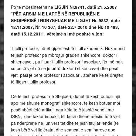
Po të mbështetemi në
LIGJIN Nr.9741, datë 21.5.2007
“PËR ARSIMIN E LARTË NË REPUBLIKËN E
SHQIPËRISË I NDRYSHUAR ME LIGJET Nr. 9832, datë
12.11.2007, Nr. 10 307, datë 22.7.2010 dhe Nr. 10 493,
datë 15.12.2011 , vërejmë si më poshtë vijon:
Titulli profesor, në Shqipëri është titull akademik. Nuk mund
të jesh profesor pa mbrojtur gradën shkencore doktor i
shkencave , pa fituar titullin profesor i asociuar, (jo më pak
se pesë vjet që se je bërë doktor i shkencave) dhe pesë
vjet pasi je bërë profesor i asociuar , atëherë ke të drejtën
të fitosh titullin profesor.
Që të jesh profesor në Shqipëri, duhet të kesh botuar një
apo më shumë monografi shkencore, të kesh botuar mbi
pesëmbëdhjetë artikuj, nga këta tetë jashtë vendit me
ISBN, dhe faktor impakti, të kesh dhënë mësim tetë vjet
pa ndërprerje në universitet dhe të jesh titullar lënde (të
kesh bërë vet ligjëratat dhe seancat e seminareve apo