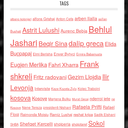
TAGS
arben llalla
alfons Grishaj
Anton Cefa
asllan
albano kolonjari
Behlul
Astrit Lulushi
Aurenc Bebja
Bushati
Jashari
dalip greca
Beqir Sina
Elida
Buçpapaj
Enver Bytyci
Elmi Berisha
Ermira Babamusta
Frank
Eugjen Merlika
Fahri Xharra
shkreli
Ilir
Gezim Llojdia
Fritz radovani
Levonja
Interviste
Kolec Traboini
Keze Kozeta Zylo
kosova
Kosove
nderroi jete
Marjana Bulku
ne
Murat Gecaj
Rafaela Prifti
Rafael
Nene Tereza
Kosove
presidenti Nishani
Floqi
Raimonda Moisiu
Ramiz Lushaj
reshat kripa
Sadik Elshani
Sokol
Shefqet Kercelli
shqiperia
shqiptaret
SHBA