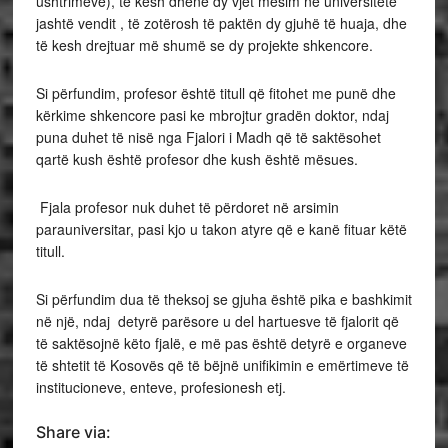
ushtrimeve), të kesh dhënë dy vjet mësim në universitete
jashtë vendit , të zotërosh të paktën dy gjuhë të huaja, dhe
të kesh drejtuar më shumë se dy projekte shkencore.
Si përfundim, profesor është titull që fitohet me punë dhe
kërkime shkencore pasi ke mbrojtur gradën doktor, ndaj
puna duhet të nisë nga Fjalori i Madh që të saktësohet
qartë kush është profesor dhe kush është mësues.
Fjala profesor nuk duhet të përdoret në arsimin
parauniversitar, pasi kjo u takon atyre që e kanë fituar këtë
titull.
Si përfundim dua të theksoj se gjuha është pika e bashkimit
në një, ndaj detyrë parësore u del hartuesve të fjalorit që
të saktësojnë këto fjalë, e më pas është detyrë e organeve
të shtetit të Kosovës që të bëjnë unifikimin e emërtimeve të
institucioneve, enteve, profesionesh
etj.
Share via: