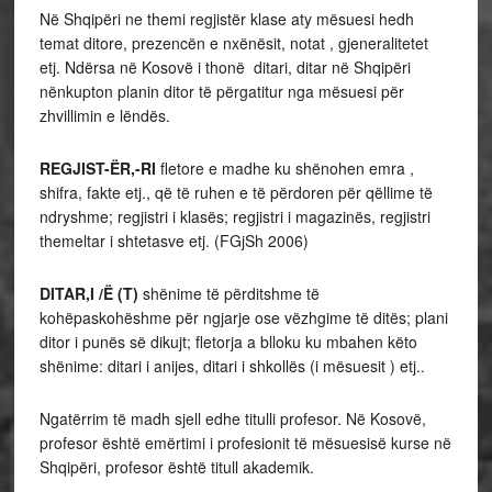
Në Shqipëri ne themi regjistër klase aty mësuesi hedh
temat ditore, prezencën e nxënësit, notat , gjeneralitetet
etj. Ndërsa në Kosovë i thonë ditari, ditar në Shqipëri
nënkupton planin ditor të përgatitur nga mësuesi për
zhvillimin e lëndës.
REGJIST-ËR,-RI
fletore e madhe ku shënohen emra ,
shifra, fakte etj., që të ruhen e të përdoren për qëllime të
ndryshme; regjistri i klasës; regjistri i magazinës, regjistri
themeltar i shtetasve etj. (FGjSh 2006)
DITAR,I /Ë (T)
shënime të përditshme të
kohëpaskohëshme për ngjarje ose vëzhgime të ditës; plani
ditor i punës së dikujt; fletorja a blloku ku mbahen këto
shënime: ditari i anijes, ditari i shkollës (i mësuesit ) etj..
Ngatërrim të madh sjell edhe titulli profesor. Në Kosovë,
profesor është emërtimi i profesionit të mësuesisë kurse në
Shqipëri, profesor është titull akademik.