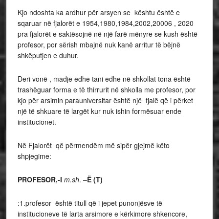
Kjo ndoshta ka ardhur për arsyen se kështu është e
sqaruar në fjalorët e 1954,1980,1984,2002,20006 , 2020
pra fjalorët e saktësojnë në një farë mënyre se kush është
profesor, por sërish mbajnë nuk kanë arritur të bëjnë
shkëputjen e duhur.
Deri vonë , madje edhe tani edhe në shkollat tona është
trashëguar forma e të thirrurit në shkolla me profesor, por
kjo për arsimin parauniversitar është një fjalë që i përket
një të shkuare të largët kur nuk ishin formësuar ende
institucionet.
Në Fjalorët që përmendëm më sipër gjejmë këto
shpjegime:
PROFESOR,-I
m.sh
. –
Ë (T)
:1.profesor është titull që i jepet punonjësve të
institucioneve të larta arsimore e kërkimore shkencore,