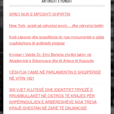
ARTIKUJT E FUNDIT
SPAÇI NUK E MPOSHTI SHPIRTIN
New York, qyteti që ndryshoi emrin… dhe ndryshoi botën
Kodi zakonor dhe isopolifonia dy nga monumentet e gjalla
madhështore të antikitetit shqiptar
Kryetari i Vatrës Dr. Elmi Berisha zhvilloi takim në
Akademinë e Shkencave dhe të Arteve të Kosovës
ÇËSHTJA ÇAME NË PARLAMENTIN E SHQIPËRISË
NË VITIN 1921
300 VJET KUJTESË DHE IDENTITET-TRYEZË E
RRUMBULLAKËT NË OSTROS TË KRAJËS PËR
SHPËRNGULJEN E ARBËRESHËVE NGA TREVA
KRAJË-SHESTAN NË ZARË TË DALMACISË