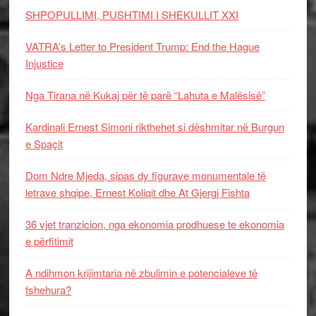
SHPOPULLIMI, PUSHTIMI I SHEKULLIT XXI
VATRA’s Letter to President Trump: End the Hague
Injustice
Nga Tirana në Kukaj për të parë “Lahuta e Malësisë”
Kardinali Ernest Simoni rikthehet si dëshmitar në Burgun
e Spaçit
Dom Ndre Mjeda, sipas dy figurave monumentale të
letrave shqipe, Ernest Koliqit dhe At Gjergj Fishta
36 vjet tranzicion, nga ekonomia prodhuese te ekonomia
e përfitimit
A ndihmon krijimtaria në zbulimin e potencialeve të
fshehura?