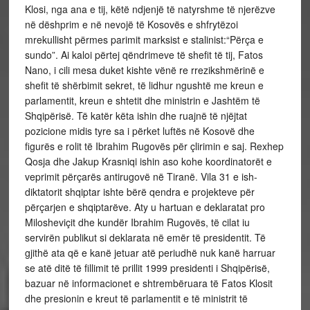
Klosi, nga ana e tij, këtë ndjenjë të natyrshme të njerëzve
në dëshprim e në nevojë të Kosovës e shfrytëzoi
mrekullisht përmes parimit marksist e stalinist:“Përça e
sundo”. Ai kaloi përtej qëndrimeve të shefit të tij, Fatos
Nano, i cili mesa duket kishte vënë re rrezikshmërinë e
shefit të shërbimit sekret, të lidhur ngushtë me kreun e
parlamentit, kreun e shtetit dhe ministrin e Jashtëm të
Shqipërisë. Të katër këta ishin dhe ruajnë të njëjtat
pozicione midis tyre sa i përket luftës në Kosovë dhe
figurës e rolit të Ibrahim Rugovës për çlirimin e saj. Rexhep
Qosja dhe Jakup Krasniqi ishin aso kohe koordinatorët e
veprimit përçarës antirugovë në Tiranë. Vila 31 e ish-
diktatorit shqiptar ishte bërë qendra e projekteve për
përçarjen e shqiptarëve. Aty u hartuan e deklaratat pro
Milosheviçit dhe kundër Ibrahim Rugovës, të cilat iu
servirën publikut si deklarata në emër të presidentit. Të
gjithë ata që e kanë jetuar atë periudhë nuk kanë harruar
se atë ditë të fillimit të prillit 1999 presidenti i Shqipërisë,
bazuar në informacionet e shtrembëruara të Fatos Klosit
dhe presionin e kreut të parlamentit e të ministrit të