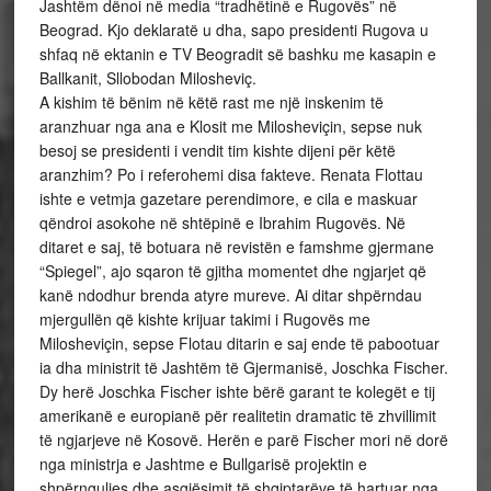
Jashtëm dënoi në media “tradhëtinë e Rugovës” në
Beograd. Kjo deklaratë u dha, sapo presidenti Rugova u
shfaq në ektanin e TV Beogradit së bashku me kasapin e
Ballkanit, Sllobodan Milosheviç.
A kishim të bënim në këtë rast me një inskenim të
aranzhuar nga ana e Klosit me Milosheviçin, sepse nuk
besoj se presidenti i vendit tim kishte dijeni për këtë
aranzhim? Po i referohemi disa fakteve. Renata Flottau
ishte e vetmja gazetare perendimore, e cila e maskuar
qëndroi asokohe në shtëpinë e Ibrahim Rugovës. Në
ditaret e saj, të botuara në revistën e famshme gjermane
“Spiegel”, ajo sqaron të gjitha momentet dhe ngjarjet që
kanë ndodhur brenda atyre mureve. Ai ditar shpërndau
mjergullën që kishte krijuar takimi i Rugovës me
Milosheviçin, sepse Flotau ditarin e saj ende të pabootuar
ia dha ministrit të Jashtëm të Gjermanisë, Joschka Fischer.
Dy herë Joschka Fischer ishte bërë garant te kolegët e tij
amerikanë e europianë për realitetin dramatic të zhvillimit
të ngjarjeve në Kosovë. Herën e parë Fischer mori në dorë
nga ministrja e Jashtme e Bullgarisë projektin e
shpërnguljes dhe asgjësimit të shqiptarëve të hartuar nga