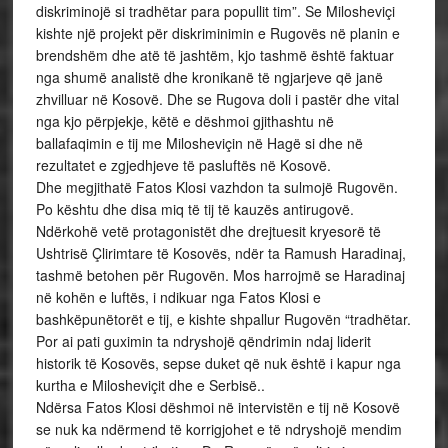
diskriminojë si tradhëtar para popullit tim”. Se Milosheviçi
kishte një projekt për diskriminimin e Rugovës në planin e
brendshëm dhe atë të jashtëm, kjo tashmë është faktuar
nga shumë analistë dhe kronikanë të ngjarjeve që janë
zhvilluar në Kosovë. Dhe se Rugova doli i pastër dhe vital
nga kjo përpjekje, këtë e dëshmoi gjithashtu në
ballafaqimin e tij me Milosheviçin në Hagë si dhe në
rezultatet e zgjedhjeve të pasluftës në Kosovë.
Dhe megjithatë Fatos Klosi vazhdon ta sulmojë Rugovën.
Po kështu dhe disa miq të tij të kauzës antirugovë.
Ndërkohë vetë protagonistët dhe drejtuesit kryesorë të
Ushtrisë Çlirimtare të Kosovës, ndër ta Ramush Haradinaj,
tashmë betohen për Rugovën. Mos harrojmë se Haradinaj
në kohën e luftës, i ndikuar nga Fatos Klosi e
bashkëpunëtorët e tij, e kishte shpallur Rugovën “tradhëtar.
Por ai pati guximin ta ndryshojë qëndrimin ndaj liderit
historik të Kosovës, sepse duket që nuk është i kapur nga
kurtha e Milosheviçit dhe e Serbisë..
Ndërsa Fatos Klosi dëshmoi në intervistën e tij në Kosovë
se nuk ka ndërmend të korrigjohet e të ndryshojë mendim