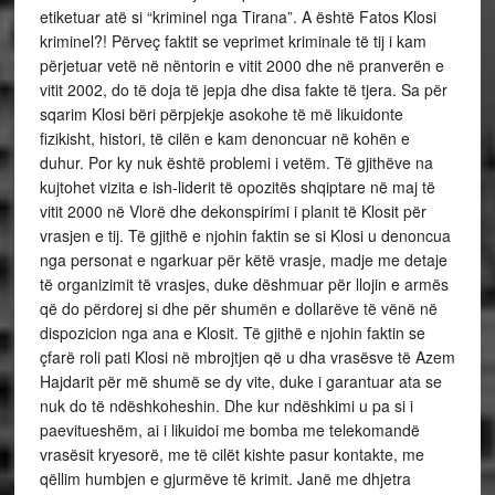
etiketuar atë si “kriminel nga Tirana”. A është Fatos Klosi
kriminel?! Përveç faktit se veprimet kriminale të tij i kam
përjetuar vetë në nëntorin e vitit 2000 dhe në pranverën e
vitit 2002, do të doja të jepja dhe disa fakte të tjera. Sa për
sqarim Klosi bëri përpjekje asokohe të më likuidonte
fizikisht, histori, të cilën e kam denoncuar në kohën e
duhur. Por ky nuk është problemi i vetëm. Të gjithëve na
kujtohet vizita e ish-liderit të opozitës shqiptare në maj të
vitit 2000 në Vlorë dhe dekonspirimi i planit të Klosit për
vrasjen e tij. Të gjithë e njohin faktin se si Klosi u denoncua
nga personat e ngarkuar për këtë vrasje, madje me detaje
të organizimit të vrasjes, duke dëshmuar për llojin e armës
që do përdorej si dhe për shumën e dollarëve të vënë në
dispozicion nga ana e Klosit. Të gjithë e njohin faktin se
çfarë roli pati Klosi në mbrojtjen që u dha vrasësve të Azem
Hajdarit për më shumë se dy vite, duke i garantuar ata se
nuk do të ndëshkoheshin. Dhe kur ndëshkimi u pa si i
paevitueshëm, ai i likuidoi me bomba me telekomandë
vrasësit kryesorë, me të cilët kishte pasur kontakte, me
qëllim humbjen e gjurmëve të krimit. Janë me dhjetra