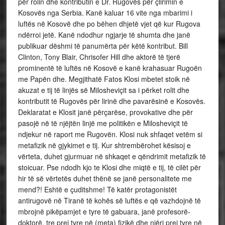
për rolin dhe kontributin e Dr. Rugovës për çlirimin e
Kosovës nga Serbia. Kanë kaluar 16 vite nga mbarimi i
luftës në Kosovë dhe po bëhen dhjetë vjet që kur Rugova
ndërroi jetë. Kanë ndodhur ngjarje të shumta dhe janë
publikuar dëshmi të panumërta për këtë kontribut. Bill
Clinton, Tony Blair, Chrisofer Hill dhe aktorë të tjerë
prominentë të luftës në Kosovë e kanë krahasuar Rugoën
me Papën dhe. Megjithatë Fatos Klosi mbetet stoik në
akuzat e tij të linjës së Milosheviçit sa i përket rolit dhe
kontributit të Rugovës për lirinë dhe pavarësinë e Kosovës.
Deklaratat e Klosit janë përçarëse, provokative dhe për
pasojë në të njëjtën linjë me politikën e Milosheviçit të
ndjekur në raport me Rugovën. Klosi nuk shfaqet vetëm si
metafizik në gjykimet e tij. Kur shtrembërohet kësisoj e
vërteta, duhet gjurmuar në shkaqet e qëndrimit metafizik të
stoicuar. Pse ndodh kjo te Klosi dhe miqtë e tij, të cilët për
hir të së vërtetës duhet thënë se janë personalitete me
mend?! Eshtë e çuditshme! Të katër protagonistët
antirugovë në Tiranë të kohës së luftës e që vazhdojnë të
mbrojnë pikëpamjet e tyre të gabuara, janë profesorë-
doktorë, tre prej tyre në (meta) fizikë dhe njëri prej tyre në