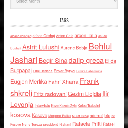
TAGS
arben llalla
alfons Grishaj
Anton Cefa
asllan
albano kolonjari
Behlul
Astrit Lulushi
Aurenc Bebja
Bushati
Jashari
dalip greca
Beqir Sina
Elida
Buçpapaj
Enver Bytyci
Elmi Berisha
Ermira Babamusta
Frank
Eugjen Merlika
Fahri Xharra
shkreli
Ilir
Gezim Llojdia
Fritz radovani
Levonja
Interviste
Kolec Traboini
Keze Kozeta Zylo
kosova
Kosove
nderroi jete
Marjana Bulku
ne
Murat Gecaj
Rafaela Prifti
Rafael
Nene Tereza
Kosove
presidenti Nishani