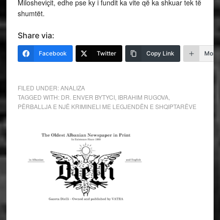
Milosheviçit, edhe pse ky i fundit ka vite që ka shkuar tek të
shumtët.
Share via:
Facebook
Twitter
Copy Link
More
FILED UNDER:
ANALIZA
TAGGED WITH:
DR. ENVER BYTYCI
,
IBRAHIM RUGOVA
,
PËRBALLJA E NJË KRIMINELI ME LEGJENDËN E SHQIPTARËVE