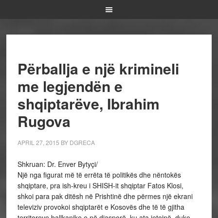
Përballja e një krimineli
me legjendën e
shqiptarëve, Ibrahim
Rugova
APRIL 27, 2015
BY
DGRECA
Shkruan: Dr. Enver Bytyçi/
Një nga figurat më të errëta të politikës dhe nëntokës
shqiptare, pra ish-kreu i SHISH-it shqiptar Fatos Klosi,
shkoi para pak ditësh në Prishtinë dhe përmes një ekrani
televiziv provokoi shqiptarët e Kosovës dhe të të gjitha
territoreve ballkanike e në diasporë, ku ata jetojnë, duke