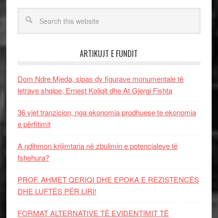
ARTIKUJT E FUNDIT
Dom Ndre Mjeda, sipas dy figurave monumentale të
letrave shqipe, Ernest Koliqit dhe At Gjergj Fishta
36 vjet tranzicion, nga ekonomia prodhuese te ekonomia
e përfitimit
A ndihmon krijimtaria në zbulimin e potencialeve të
fshehura?
PROF. AHMET QERIQI DHE EPOKA E REZISTENCЁS
DHE LUFTЁS PЁR LIRI!
FORMAT ALTERNATIVE TË EVIDENTIMIT TË