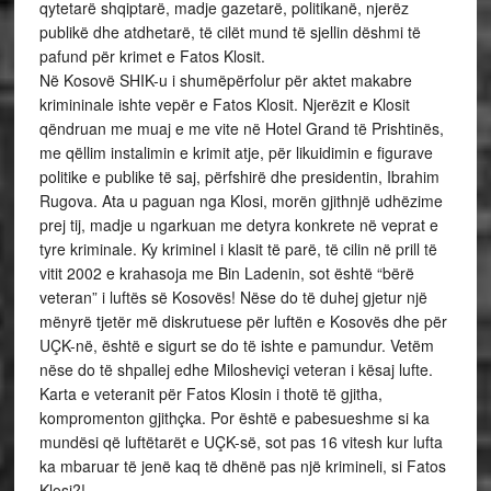
qytetarë shqiptarë, madje gazetarë, politikanë, njerëz
publikë dhe atdhetarë, të cilët mund të sjellin dëshmi të
pafund për krimet e Fatos Klosit.
Në Kosovë SHIK-u i shumëpërfolur për aktet makabre
krimininale ishte vepër e Fatos Klosit. Njerëzit e Klosit
qëndruan me muaj e me vite në Hotel Grand të Prishtinës,
me qëllim instalimin e krimit atje, për likuidimin e figurave
politike e publike të saj, përfshirë dhe presidentin, Ibrahim
Rugova. Ata u paguan nga Klosi, morën gjithnjë udhëzime
prej tij, madje u ngarkuan me detyra konkrete në veprat e
tyre kriminale. Ky kriminel i klasit të parë, të cilin në prill të
vitit 2002 e krahasoja me Bin Ladenin, sot është “bërë
veteran” i luftës së Kosovës! Nëse do të duhej gjetur një
mënyrë tjetër më diskrutuese për luftën e Kosovës dhe për
UÇK-në, është e sigurt se do të ishte e pamundur. Vetëm
nëse do të shpallej edhe Milosheviçi veteran i kësaj lufte.
Karta e veteranit për Fatos Klosin i thotë të gjitha,
kompromenton gjithçka. Por është e pabesueshme si ka
mundësi që luftëtarët e UÇK-së, sot pas 16 vitesh kur lufta
ka mbaruar të jenë kaq të dhënë pas një krimineli, si Fatos
Klosi?!