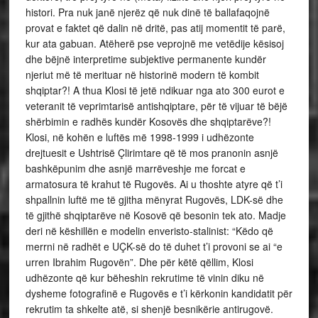
histori. Pra nuk janë njerëz që nuk dinë të ballafaqojnë
provat e faktet që dalin në dritë, pas atij momentit të parë,
kur ata gabuan. Atëherë pse veprojnë me vetëdije kësisoj
dhe bëjnë interpretime subjektive permanente kundër
njeriut më të merituar në historinë modern të kombit
shqiptar?! A thua Klosi të jetë ndikuar nga ato 300 eurot e
veteranit të veprimtarisë antishqiptare, për të vijuar të bëjë
shërbimin e radhës kundër Kosovës dhe shqiptarëve?!
Klosi, në kohën e luftës më 1998-1999 i udhëzonte
drejtuesit e Ushtrisë Çlirimtare që të mos pranonin asnjë
bashkëpunim dhe asnjë marrëveshje me forcat e
armatosura të krahut të Rugovës. Ai u thoshte atyre që t’i
shpallnin luftë me të gjitha mënyrat Rugovës, LDK-së dhe
të gjithë shqiptarëve në Kosovë që besonin tek ato. Madje
deri në këshillën e modelin enveristo-stalinist: “Këdo që
merrni në radhët e UÇK-së do të duhet t’i provoni se ai “e
urren Ibrahim Rugovën”. Dhe për këtë qëllim, Klosi
udhëzonte që kur bëheshin rekrutime të vinin diku në
dysheme fotografinë e Rugovës e t’i kërkonin kandidatit për
rekrutim ta shkelte atë, si shenjë besnikërie antirugovë.