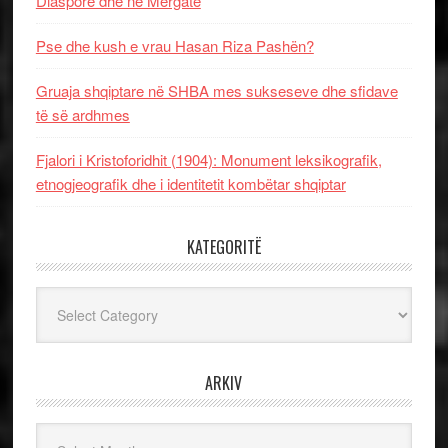
Diasporë dhe në Mërgatë
Pse dhe kush e vrau Hasan Riza Pashën?
Gruaja shqiptare në SHBA mes sukseseve dhe sfidave
të së ardhmes
Fjalori i Kristoforidhit (1904): Monument leksikografik,
etnogjeografik dhe i identitetit kombëtar shqiptar
KATEGORITË
Kategoritë
ARKIV
Arkiv