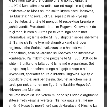
krijojë konflikte të brendshme dhe jo homogjenitet te
ata.Këtë konstatim e ka artikuluar në reagimin e tij ndaj
deklaratave të Klosit shumë saktë kryeministri i Kosovës,
Isa Mustafa: “Kosova u çlirua, sepse pati në krye një
burrështetas të urtë e të mençur, të respektuar brenda e
jashtë vendit, Presidentin Ibrahim Rugova. Kosova nuk do
të çlirohej kurrën e kurrës po të varej nga shërbimet
informative, siç ishte edhe SHIK-u shqiptar, sepse shërbime
të tilla me sjelljen e tyre më shumë u kanë shërbyer
regjimeve dhe Serbisë, vëllavrasjes e hasmërive të
brendshme, sesa pavarësisë së Kosovës dhe interesave
kombëtare. Pa infiltrim dhe përzierje të SHIK-ut, UÇK do të
ishte më unike dhe lufta do të ishte më e organizuar. Sot
na vjen keq kur shohim se nga një gojë e keqe e një
kryespiuni, spërkatet figura e Ibrahim Rugovës. Një fjalë
popullore thotë: arni për thesin. Spiunët arnohen me të
tyret, por nuk arnohen me figurën e Ibrahim Rugovës”,
shkruan zoti Mustafa.
Në këtë kontekst unë vetëm mund të sjell ndonjë argument
shtesë rreth kësaj të vvërtete. Një nga gazetarët më me
emër të Kosovës menjëherë pas deklaratave të Klosit e ka