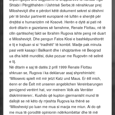
Shtabi i Përgjithshëm i Ushtrisë Serbe,të nënshkruar prej
Milosheviçit dhe e përdori këtë dokument sekret si dëshmi
për të bindur partnerët europianë në luftën e shenjtë për
drejtësi e humanizëm në Kosovë. Herën e dytë ai pati në
dorë ditarin e gazetares së famshme, Renate Flottau, në të
cilin qartësohej fakti se Ibrahim Rugova ishte peng në duart
e Milosheviçit. Dhe pengun Fatos Klosi e bashkëpunëtorët
e tij e trajtuan si si “tradhëti” të kombit. Madje pak minuta
pasi vetë kasapi i Ballkanit dhe i shqiptarëve në Beograd
ua dha këtë mundësi, duke pozuar me Rugovën në selinë
e tij.
Në ditarin e saj të datës 2 prill 1999 Renate Flottau
shkruan se, Rugova i ka deklaruar asaj shprehimisht:
“Milosevic spielt mit mir jetzt Katz und Maus. Er ëill mich,
ëenn er die Ëelt mit unseren angeblichen Vereinbarungen
genügend verëirrt hat, vor meinem Volk als Verräter
diskriminieren:. Kushdo që kupton gjermanisht mund të
dallojë se në këto dy rrjeshta Rugova ka thënë se
“Milosheviçi po luan me mua si macja me miun. Ai do që
me mua të çoroditë opinionin ndërkombëtar dhe të më