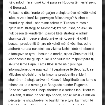
Këto ndodhnin shumë kohë para se Rugova të merrej peng
në Beograd.
Po kush e dëshironte përçarjen e shqiptarëve në këtë kohë
lufte, krize e konflikti, përveçse Milosheviçit? A ishte e
mundur që shefi i shërbimit sekret të Tiranës të mos e
njihte këtë strategji të Milosheviçit?! Sigurisht, që askush
nuk beson të kundërtën, pasiqë këtë strategji e njihnin
shumica dërmuese e shqiptarëve në Kosovë, të cilët i
besuan presidentit të tyre në kohët më të vështira, edhe
atëherë kur ata nuk dinin sa viktima kishin lënë në oborret
e familjeve të tyre. I besuan e madje, sipas Christofer Hill, i
lëshoheshin në gjunjë duke u përkulur me respekt para tij,
sikur të ishte Papa. Fatos Klosi ishte në dijeni nga
informacionet dhe nga leximi i veprimeve të Beogradit, se
Milosheviçi dëshironte ta linçonte presidentin e liderin
shpirtëror të shqiptarëve në Kosovë. Megjithatë aso kohe e
mbështeti këtë strategji të Beogradit kundër Rugovës.
Edhe sot vazhdon t’i bëjë shërbimin e radhës ish-Hitlerit të
Ballkanit, tashmë në ferr. Kjo ndodh, sepse Klosi ka mision
përçarjen e shqiptarëve, jo bashkimin e tyre, ka mision të