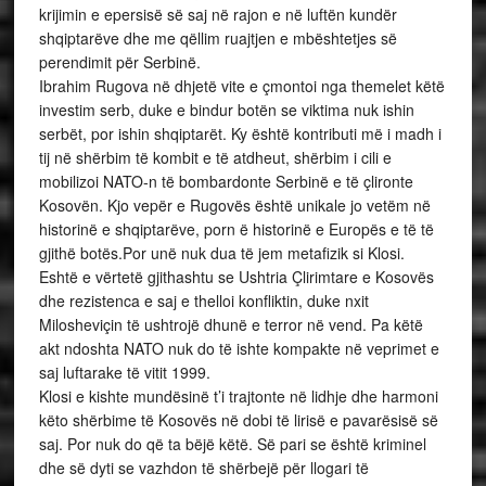
krijimin e epersisë së saj në rajon e në luftën kundër
shqiptarëve dhe me qëllim ruajtjen e mbështetjes së
perendimit për Serbinë.
Ibrahim Rugova në dhjetë vite e çmontoi nga themelet këtë
investim serb, duke e bindur botën se viktima nuk ishin
serbët, por ishin shqiptarët. Ky është kontributi më i madh i
tij në shërbim të kombit e të atdheut, shërbim i cili e
mobilizoi NATO-n të bombardonte Serbinë e të çlironte
Kosovën. Kjo vepër e Rugovës është unikale jo vetëm në
historinë e shqiptarëve, porn ë historinë e Europës e të të
gjithë botës.Por unë nuk dua të jem metafizik si Klosi.
Eshtë e vërtetë gjithashtu se Ushtria Çlirimtare e Kosovës
dhe rezistenca e saj e thelloi konfliktin, duke nxit
Milosheviçin të ushtrojë dhunë e terror në vend. Pa këtë
akt ndoshta NATO nuk do të ishte kompakte në veprimet e
saj luftarake të vitit 1999.
Klosi e kishte mundësinë t’i trajtonte në lidhje dhe harmoni
këto shërbime të Kosovës në dobi të lirisë e pavarësisë së
saj. Por nuk do që ta bëjë këtë. Së pari se është kriminel
dhe së dyti se vazhdon të shërbejë për llogari të