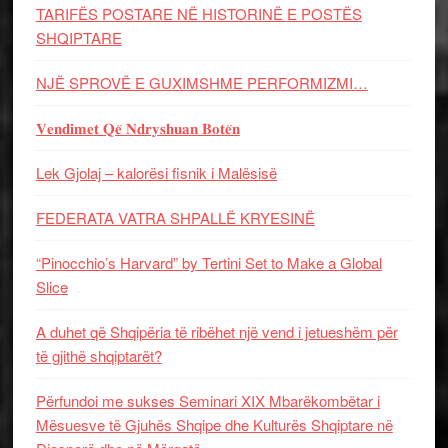
TARIFËS POSTARE NË HISTORINË E POSTËS
SHQIPTARE
NJË SPROVË E GUXIMSHME PERFORMIZMI…
𝐕𝐞𝐧𝐝𝐢𝐦𝐞𝐭 𝐐𝐞̈ 𝐍𝐝𝐫𝐲𝐬𝐡𝐮𝐚𝐧 𝐁𝐨𝐭𝐞̈𝐧
Lek Gjolaj – kalorësi fisnik i Malësisë
FEDERATA VATRA SHPALLË KRYESINË
“Pinocchio’s Harvard” by Tertini Set to Make a Global
Slice
A duhet që Shqipëria të ribëhet një vend i jetueshëm për
të gjithë shqiptarët?
Përfundoi me sukses Seminari XIX Mbarëkombëtar i
Mësuesve të Gjuhës Shqipe dhe Kulturës Shqiptare në