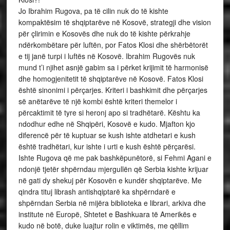
Jo Ibrahim Rugova, pa të cilin nuk do të kishte
kompaktësim të shqiptarëve në Kosovë, strategji dhe vision
për çlirimin e Kosovës dhe nuk do të kishte përkrahje
ndërkombëtare për luftën, por Fatos Klosi dhe shërbëtorët
e tij janë turpi i luftës në Kosovë. Ibrahim Rugovës nuk
mund t’i njihet asnjë gabim sa i përket krijimit të harmonisë
dhe homogjenitetit të shqiptarëve në Kosovë. Fatos Klosi
është sinonimi i përçarjes. Kriteri i bashkimit dhe përçarjes
së anëtarëve të një kombi është kriteri themelor i
përcaktimit të tyre si heronj apo si tradhëtarë. Kështu ka
ndodhur edhe në Shqipëri, Kosovë e kudo. Mjafton kjo
diferencë për të kuptuar se kush ishte atdhetari e kush
është tradhëtari, kur ishte i urti e kush është përçarësi.
Ishte Rugova që me pak bashkëpunëtorë, si Fehmi Agani e
ndonjë tjetër shpërndau mjergullën që Serbia kishte krijuar
në gati dy shekuj për Kosovën e kundër shqiptarëve. Me
qindra tituj librash antishqiptarë ka shpërndarë e
shpërndan Serbia në mijëra biblioteka e librari, arkiva dhe
institute në Europë, Shtetet e Bashkuara të Amerikës e
kudo në botë, duke luajtur rolin e viktimës, me qëllim