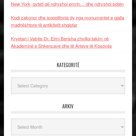
New York, qyteti që ndryshoi emrin… dhe ndryshoi botën
Kodi zakonor dhe isopolifonia dy nga monumentet e gjalla
madhështore të antikitetit shqiptar
Kryetari i Vatrës Dr. Elmi Berisha zhvilloi takim në
Akademinë e Shkencave dhe të Arteve të Kosovës
KATEGORITË
Kategoritë
ARKIV
Arkiv