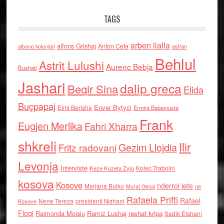
TAGS
arben llalla
alfons Grishaj
Anton Cefa
asllan
albano kolonjari
Behlul
Astrit Lulushi
Aurenc Bebja
Bushati
Jashari
dalip greca
Beqir Sina
Elida
Buçpapaj
Enver Bytyci
Elmi Berisha
Ermira Babamusta
Frank
Eugjen Merlika
Fahri Xharra
shkreli
Ilir
Gezim Llojdia
Fritz radovani
Levonja
Interviste
Kolec Traboini
Keze Kozeta Zylo
kosova
Kosove
nderroi jete
Marjana Bulku
ne
Murat Gecaj
Rafaela Prifti
Rafael
Nene Tereza
Kosove
presidenti Nishani
Floqi
Raimonda Moisiu
Ramiz Lushaj
reshat kripa
Sadik Elshani