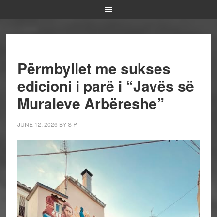
Përmbyllet me sukses
edicioni i parë i “Javës së
Muraleve Arbëreshe”
JUNE 12, 2026
BY
S P