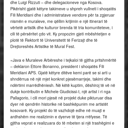
dhe Luigi Rizzuti – dhe delegacioneve nga Kosova.
Pikërisht gjatë këtyre takimeve u shpreh vullneti i shoqatës
Fili Meridiani dhe i administratave vendore për ta zgjeruar
nismën e muraleve, me qëllim krijimin e një itinerari të
vërtetë artistik dhe kulturor brenda të tria komuniteteve, i
cili të përsëritet çdo vit. Ky propozim gjeti mbështetjen e
plotë të Rektorit të Universitetit të Ferizajt dhe të
Drejtoreshës Artistike të Mural Fest.
«Java e Muraleve Arbëreshe i tejkaloi të gjitha pritshmëritë
– deklaron Ettore Bonanno, president i shoqatës Fili
Meridiani APS. Gjatë këtyre ditëve kemi parë se si arti u
shndërrua në një mjet konkret pjesëmarrjeje, takimi dhe
ndërtimi marrëdhëniesh. Në këtë kuptim, dëshiroj të vë në
dukje kontributin e Michele Giudicissi-t, një artist i ri nga
Pallagorio, i cili mori pjesë në projekt duke pikturuar disa
dyer në qendrën historike në bashkëpunim me artistët
kosovarë. Ky projekt do të vazhdojë edhe në muajt e
ardhshëm me realizimin e dyerve të tjera rrëfyese. Të
gjitha veprat e realizuara do të mbeten si një trashëgimi e