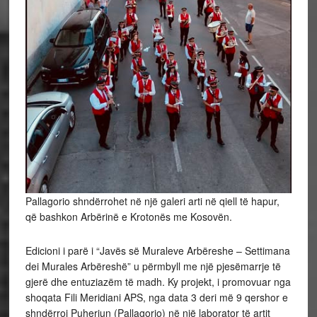
Pallagorio shndërrohet në një galeri arti në qiell të hapur,
që bashkon Arbërinë e Krotonës me Kosovën.
Edicioni i parë i “Javës së Muraleve Arbëreshe – Settimana
dei Murales Arbëreshë” u përmbyll me një pjesëmarrje të
gjerë dhe entuziazëm të madh. Ky projekt, i promovuar nga
shoqata Fili Meridiani APS, nga data 3 deri më 9 qershor e
shndërroi Puheriun (Pallagorio) në një laborator të artit