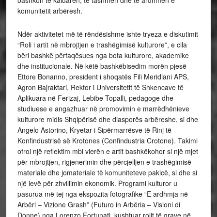
komunitetit arbëresh.
Ndër aktivitetet më të rëndësishme ishte tryeza e diskutimit
“Roli i artit në mbrojtjen e trashëgimisë kulturore”, e cila
bëri bashkë përfaqësues nga bota kulturore, akademike
dhe institucionale. Në këtë bashkëbisedim morën pjesë
Ettore Bonanno, president i shoqatës Fili Meridiani APS,
Agron Bajraktari, Rektor i Universitetit të Shkencave të
Aplikuara në Ferizaj, Lebibe Topalli, pedagoge dhe
studiuese e angazhuar në promovimin e marrëdhënieve
kulturore midis Shqipërisë dhe diasporës arbëreshe, si dhe
Angelo Astorino, Kryetar i Sipërmarrësve të Rinj të
Konfindustrisë së Krotones (Confindustria Crotone). Takimi
ofroi një reflektim mbi vlerën e artit bashkëkohor si një mjet
për mbrojtjen, rigjenerimin dhe përcjelljen e trashëgimisë
materiale dhe jomateriale të komuniteteve pakicë, si dhe si
një levë për zhvillimin ekonomik. Programi kulturor u
pasurua më tej nga ekspozita fotografike “E ardhmja në
Arbëri – Vizione Grash” (Futuro in Arbëria – Visioni di
Donne) nga Lorenzo Fortunati, kushtuar rolit të grave në