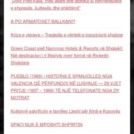
“Dom Fred Kalaj, mes altarit dhe atdheut si hermeneutikë
e shpresës, kujtesës dhe shërbimit”
A PO ARMATOSET BALLKANI?
Kriza e vlerave – Tragjedia e vërtetë e tranzicionit shqiptar
Green Coast sjell Nammos Hotels & Resorts në Shqipëri:
Një destinacion i ri lifestyle merr formë në Rivierën
Shqiptare
PUEBLO (1966) / HISTORIA E SPANJOLLES NGA
VALENCIA QË PËRFUNDOI NË LUSHNJE — 29 VJET
PRITJE (1937 – 1966) TË NJË TELEFONATE NGA DY
MOTRAT
Kujtojmë sakrificën e familjes Lleshi për lirinë e Kosovës
SPAÇI NUK E MPOSHTI SHPIRTIN