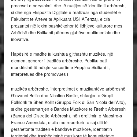
proceset e ndryshimit dhe të ruajtjes së identitetit arbëresh,
si dhe nga Ekspozita Digjitale e realizuar nga studentët e
Fakultetit të Arteve të Aplikuara USHAFerizaj, e cila
prezantoi një lexim bashkëkohor të lidhjeve kulturore mes
Arbërisë dhe Ballkanit përmes gjuhëve multimediale dhe
inovative.
Hapësirë e madhe iu kushtua gjithashtu muzikës, një
element qendror i traditës arbëreshe. Publiku pati
mundësinë të ndiqte koncertin e Peppino Siciliani-t,
interpretues dhe promovues i
muzikës arbëreshe, interpretimet e muzikantëve arbëreshë
Giovanni Bellio dhe Nicolino Basile, shfaqjen e Grupit
Folklorik të Shën Kollit (Gruppo Folk di San Nicola dell’Alto),
si dhe pjesëmarrjen e Bandës Muzikore të Rrethit Arbëresh
(Banda del Distretto Arbëresh), nën drejtimin e Maestro-s
Franco Amendola, e cila me repertorin e saj diti të
gërshetonte traditën e bandave muzikore, identitetin
territorial dhe trashëgiminë muzikore të komuniteteve