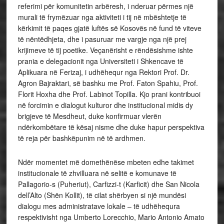
referimi për komunitetin arbëresh, i nderuar përmes një
murali të frymëzuar nga aktiviteti i tij në mbështetje të
kërkimit të paqes gjatë luftës së Kosovës në fund të viteve
të nëntëdhjeta, dhe i pasuruar me vargje nga një prej
krijimeve të tij poetike. Veçanërisht e rëndësishme ishte
prania e delegacionit nga Universiteti i Shkencave të
Aplikuara në Ferizaj, i udhëhequr nga Rektori Prof. Dr.
Agron Bajraktari, së bashku me Prof. Faton Spahiu, Prof.
Florit Hoxha dhe Prof. Labinot Topilla. Kjo prani kontribuoi
në forcimin e dialogut kulturor dhe institucional midis dy
brigjeve të Mesdheut, duke konfirmuar vlerën
ndërkombëtare të kësaj nisme dhe duke hapur perspektiva
të reja për bashkëpunim në të ardhmen.
Ndër momentet më domethënëse mbeten edhe takimet
institucionale të zhvilluara në selitë e komunave të
Pallagorio-s (Puheriut), Carfizzi-t (Karficit) dhe San Nicola
dell’Alto (Shën Kollit), të cilat shërbyen si një mundësi
dialogu mes administratave lokale – të udhëhequra
respektivisht nga Umberto Lorecchio, Mario Antonio Amato