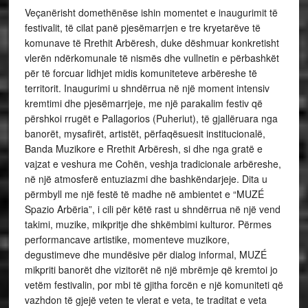
Veçanërisht domethënëse ishin momentet e inaugurimit të
festivalit, të cilat panë pjesëmarrjen e tre kryetarëve të
komunave të Rrethit Arbëresh, duke dëshmuar konkretisht
vlerën ndërkomunale të nismës dhe vullnetin e përbashkët
për të forcuar lidhjet midis komuniteteve arbëreshe të
territorit. Inaugurimi u shndërrua në një moment intensiv
kremtimi dhe pjesëmarrjeje, me një parakalim festiv që
përshkoi rrugët e Pallagorios (Puheriut), të gjallëruara nga
banorët, mysafirët, artistët, përfaqësuesit institucionalë,
Banda Muzikore e Rrethit Arbëresh, si dhe nga gratë e
vajzat e veshura me Cohën, veshja tradicionale arbëreshe,
në një atmosferë entuziazmi dhe bashkëndarjeje. Dita u
përmbyll me një festë të madhe në ambientet e “MUZÉ
Spazio Arbëria”, i cili për këtë rast u shndërrua në një vend
takimi, muzike, mikpritje dhe shkëmbimi kulturor. Përmes
performancave artistike, momenteve muzikore,
degustimeve dhe mundësive për dialog informal, MUZÉ
mikpriti banorët dhe vizitorët në një mbrëmje që kremtoi jo
vetëm festivalin, por mbi të gjitha forcën e një komuniteti që
vazhdon të gjejë veten te vlerat e veta, te traditat e veta