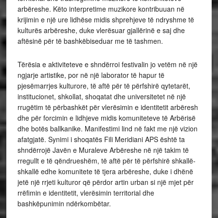
arbëreshe. Këto interpretime muzikore kontribuuan në
krijimin e një ure lidhëse midis shprehjeve të ndryshme të
kulturës arbëreshe, duke vlerësuar gjallërinë e saj dhe
aftësinë për të bashkëbiseduar me të tashmen.
Tërësia e aktiviteteve e shndërroi festivalin jo vetëm në një
ngjarje artistike, por në një laborator të hapur të
pjesëmarrjes kulturore, të aftë për të përfshirë qytetarët,
institucionet, shkollat, shoqatat dhe universitetet në një
rrugëtim të përbashkët për vlerësimin e identitetit arbëresh
dhe për forcimin e lidhjeve midis komuniteteve të Arbërisë
dhe botës ballkanike. Manifestimi lind në fakt me një vizion
afatgjatë. Synimi i shoqatës Fili Meridiani APS është ta
shndërrojë Javën e Muraleve Arbëreshe në një takim të
rregullt e të qëndrueshëm, të aftë për të përfshirë shkallë-
shkallë edhe komunitete të tjera arbëreshe, duke i dhënë
jetë një rrjeti kulturor që përdor artin urban si një mjet për
rrëfimin e identitetit, vlerësimin territorial dhe
bashkëpunimin ndërkombëtar.