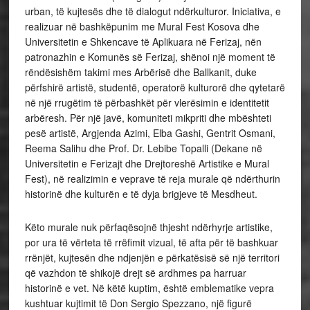
urban, të kujtesës dhe të dialogut ndërkulturor. Iniciativa, e
realizuar në bashkëpunim me Mural Fest Kosova dhe
Universitetin e Shkencave të Aplikuara në Ferizaj, nën
patronazhin e Komunës së Ferizaj, shënoi një moment të
rëndësishëm takimi mes Arbërisë dhe Ballkanit, duke
përfshirë artistë, studentë, operatorë kulturorë dhe qytetarë
në një rrugëtim të përbashkët për vlerësimin e identitetit
arbëresh. Për një javë, komuniteti mikpriti dhe mbështeti
pesë artistë, Argjenda Azimi, Elba Gashi, Gentrit Osmani,
Reema Salihu dhe Prof. Dr. Lebibe Topalli (Dekane në
Universitetin e Ferizajt dhe Drejtoreshë Artistike e Mural
Fest), në realizimin e veprave të reja murale që ndërthurin
historinë dhe kulturën e të dyja brigjeve të Mesdheut.
Këto murale nuk përfaqësojnë thjesht ndërhyrje artistike,
por ura të vërteta të rrëfimit vizual, të afta për të bashkuar
rrënjët, kujtesën dhe ndjenjën e përkatësisë së një territori
që vazhdon të shikojë drejt së ardhmes pa harruar
historinë e vet. Në këtë kuptim, është emblematike vepra
kushtuar kujtimit të Don Sergio Spezzano, një figurë