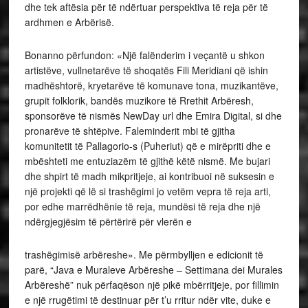
dhe tek aftësia për të ndërtuar perspektiva të reja për të
ardhmen e Arbërisë.
Bonanno përfundon: «Një falënderim i veçantë u shkon
artistëve, vullnetarëve të shoqatës Fili Meridiani që ishin
madhështorë, kryetarëve të komunave tona, muzikantëve,
grupit folklorik, bandës muzikore të Rrethit Arbëresh,
sponsorëve të nismës NewDay url dhe Emira Digital, si dhe
pronarëve të shtëpive. Faleminderit mbi të gjitha
komunitetit të Pallagorio-s (Puheriut) që e mirëpriti dhe e
mbështeti me entuziazëm të gjithë këtë nismë. Me bujari
dhe shpirt të madh mikpritjeje, ai kontribuoi në suksesin e
një projekti që lë si trashëgimi jo vetëm vepra të reja arti,
por edhe marrëdhënie të reja, mundësi të reja dhe një
ndërgjegjësim të përtërirë për vlerën e
trashëgimisë arbëreshe». Me përmbylljen e edicionit të
parë, “Java e Muraleve Arbëreshe – Settimana dei Murales
Arbëreshë” nuk përfaqëson një pikë mbërritjeje, por fillimin
e një rrugëtimi të destinuar për t’u rritur ndër vite, duke e