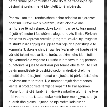
përhershme për komunitetin dhe do të përfaqësojnë një
dëshmi të prekshme të identitetit tonë arbëresh.
Por rezultati më i rëndësishëm është ndoshta ai njerëzor:
ndërtimi i urave midis njerëzve, institucioneve dhe
territoreve të ndryshme, duke konfirmuar se kultura mund
të jetë një motor i fuqishëm dialogu dhe zhvillimi». Përkrah
realizimit të veprave artistike, programi zhvilloi një rrugëtim
të strukturuar shpjegues, pjesëmarrjeje dhe përfshirjeje të
komunitetit, duke e shndërruar festivalin në një hapësirë të
vërtetë takimi mes artit, kulturës, edukimit dhe identitetit.
Një vëmendje e veçantë iu kushtua brezave të rinj përmes
punëtorive krijues të dedikuar për fëmijë dhe të rinj, të cilët
patën mundësinë të bashkëbisedonin drejtpërdrejt me
artistët dhe të trajtonin temat e kujtesës, të përkatësisë dhe
të vlerësimit të territorit. Një moment mjaft domethënës
kishte si protagonistë fëmijët e kopshtit të Pallagorio-s
(Puheriut), të cilët lanë në mënyrë simbolike gjurmën e tyre
mbi veprat e realizuara, duke kontribuar me ngjyra, shenja
duarsh dhe gjeste krijuese në një rrëfim kolektiv që
bashkon të kaluarën, të tashmen dhe të ardhmen e