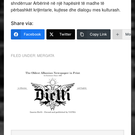
shndërruar Arbërinë në një hapësirë të madhe të
përbashkët krijimtarie, kujtese dhe dialogu mes kulturash.
Share via:
Facebook
Twitter
Copy Link
More
FILED UNDER:
MERGATA