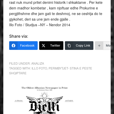
rast nuk mund pritet denimi historik i shkaktarve . Per kete
dem madhor kombetar , kam njoftuar edhe Prokurine e
pergjithshme dhe jam gati te deshmoj, ne se ceshtja do te
gjykohet, deri sa une jam ende gjalle .
Illo Foto / Studjus –NY – Nendor 2014
Share via:
Facebook
Twitter
Copy Link
More
FILED UNDER:
ANALIZA
TAGGED WITH:
ILLO FOTO
,
PERMBYTJET- STINA E PESTE
SHQIPTARE