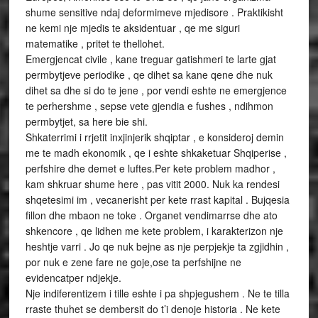
shume sensitive ndaj deformimeve mjedisore . Praktikisht
ne kemi nje mjedis te aksidentuar , qe me siguri
matematike , pritet te thellohet.
Emergjencat civile , kane treguar gatishmeri te larte gjat
permbytjeve periodike , qe dihet sa kane qene dhe nuk
dihet sa dhe si do te jene , por vendi eshte ne emergjence
te perhershme , sepse vete gjendia e fushes , ndihmon
permbytjet, sa here bie shi.
Shkaterrimi i rrjetit inxjinjerik shqiptar , e konsideroj demin
me te madh ekonomik , qe i eshte shkaketuar Shqiperise ,
perfshire dhe demet e luftes.Per kete problem madhor ,
kam shkruar shume here , pas vitit 2000. Nuk ka rendesi
shqetesimi im , vecanerisht per kete rrast kapital . Bujqesia
fillon dhe mbaon ne toke . Organet vendimarrse dhe ato
shkencore , qe lidhen me kete problem, i karakterizon nje
heshtje varri . Jo qe nuk bejne as nje perpjekje ta zgjidhin ,
por nuk e zene fare ne goje,ose ta perfshijne ne
evidencatper ndjekje.
Nje indiferentizem i tille eshte i pa shpjegushem . Ne te tilla
rraste thuhet se dembersit do t’i denoje historia . Ne kete