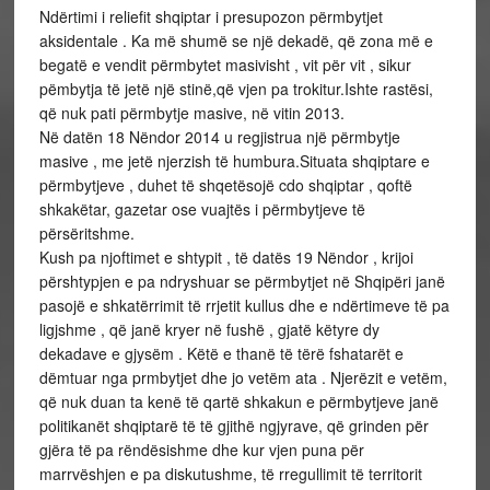
Ndërtimi i reliefit shqiptar i presupozon përmbytjet
aksidentale . Ka më shumë se një dekadë, që zona më e
begatë e vendit përmbytet masivisht , vit për vit , sikur
pëmbytja të jetë një stinë,që vjen pa trokitur.Ishte rastësi,
që nuk pati përmbytje masive, në vitin 2013.
Në datën 18 Nëndor 2014 u regjistrua një përmbytje
masive , me jetë njerzish të humbura.Situata shqiptare e
përmbytjeve , duhet të shqetësojë cdo shqiptar , qoftë
shkakëtar, gazetar ose vuajtës i përmbytjeve të
përsëritshme.
Kush pa njoftimet e shtypit , të datës 19 Nëndor , krijoi
përshtypjen e pa ndryshuar se përmbytjet në Shqipëri janë
pasojë e shkatërrimit të rrjetit kullus dhe e ndërtimeve të pa
ligjshme , që janë kryer në fushë , gjatë këtyre dy
dekadave e gjysëm . Këtë e thanë të tërë fshatarët e
dëmtuar nga prmbytjet dhe jo vetëm ata . Njerëzit e vetëm,
që nuk duan ta kenë të qartë shkakun e përmbytjeve janë
politikanët shqiptarë të të gjithë ngjyrave, që grinden për
gjëra të pa rëndësishme dhe kur vjen puna për
marrvëshjen e pa diskutushme, të rregullimit të territorit