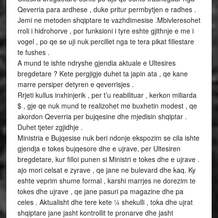
Qeverria para ardhese , duke pritur permbytjen e radhes .
Jemi ne metoden shqiptare te vazhdimesise .Mbivleresohet
rroli i hidrohorve , por funksioni i tyre eshte gjithnje e me i
vogel , po qe se uji nuk percillet nga te tera pikat fillestare
te fushes .
A mund te ishte ndryshe gjendia aktuale e Ultesires
bregdetare ? Kete pergjigje duhet ta japin ata , qe kane
marre persiper detyren e qeverrisjes .
Rrjeti kullus inxhinjerik , per t’u reabilituar , kerkon miliarda
$ , gje qe nuk mund te realizohet me buxhetin modest , qe
akordon Qeverria per bujqesine dhe mjedisin shqiptar .
Duhet tjeter zgjidhje .
Ministria e Bujqesise nuk beri ndonje ekspozim se cila ishte
gjendja e tokes bujqesore dhe e ujrave, per Ultesiren
bregdetare, kur filloi punen si Ministri e tokes dhe e ujrave .
ajo mori celsat e zyrave , qe jane ne bulevard dhe kaq. Ky
eshte veprim shume formal , karshi marrjes ne dorezim te
tokes dhe ujrave , qe jane pasuri pa magazine dhe pa
celes . Aktualisht dhe tere kete ¼ shekulli , toka dhe ujrat
shqiptare jane jasht kontrollit te pronarve dhe jasht