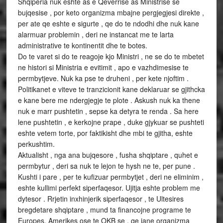
Shqiperia nuk eshte as e Qeverrise as Ministrise se
bujqesise , por keto organizma mbajne pergjegjesi direkte ,
per ate qe eshte e sigurte , qe do te ndodhi dhe nuk kane
alarmuar problemin , deri ne instancat me te larta
administrative te kontinentit dhe te botes.
Do te varet si do te reagoje kjo Ministri , ne se do te mbetet
ne histori si Ministria e evitimit , apo e vazhdimesise te
permbytjeve. Nuk ka pse te druheni , per kete njoftim .
Politikanet e viteve te tranzicionit kane deklaruar se gjithcka
e kane bere me ndergjegje te plote . Askush nuk ka thene
nuk e marr pushtetin , sepse ka detyra te renda . Sa here
lene pushtetin , e kerkojne prape , duke gjykuar se pushteti
eshte vetem torte, por faktikisht dhe mbi te gjitha, eshte
perkushtim.
Aktualisht , nga ana bujqesore , fusha shqiptare , quhet e
permbytur , deri sa nuk te lejon te hysh ne te, per pune .
Kushti i pare , per te kufizuar permbytjet , deri ne eliminim ,
eshte kullimi perfekt siperfaqesor. Ujitja eshte problem me
dytesor . Rrjetin inxhinjerik siperfaqesor , te Ultesires
bregdetare shqiptare , mund ta financojne programe te
Europes, Amerikes ose te OKB se , qe jane organizma