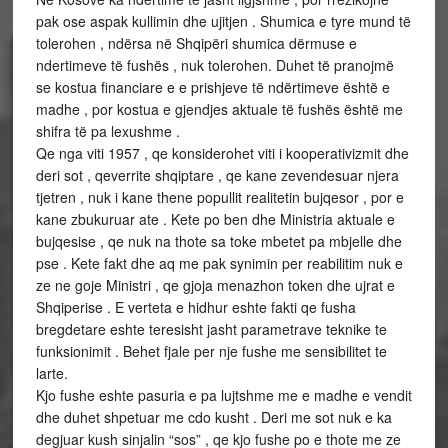
pak ose aspak kullimin dhe ujitjen . Shumica e tyre mund të
tolerohen , ndërsa në Shqipëri shumica dërmuse e
ndertimeve të fushës , nuk tolerohen. Duhet të pranojmë
se kostua financiare e e prishjeve të ndërtimeve është e
madhe , por kostua e gjendjes aktuale të fushës është me
shifra të pa lexushme .
Qe nga viti 1957 , qe konsiderohet viti i kooperativizmit dhe
deri sot , qeverrite shqiptare , qe kane zevendesuar njera
tjetren , nuk i kane thene popullit realitetin bujqesor , por e
kane zbukuruar ate . Kete po ben dhe Ministria aktuale e
bujqesise , qe nuk na thote sa toke mbetet pa mbjelle dhe
pse . Kete fakt dhe aq me pak synimin per reabilitim nuk e
ze ne goje Ministri , qe gjoja menazhon token dhe ujrat e
Shqiperise . E verteta e hidhur eshte fakti qe fusha
bregdetare eshte teresisht jasht parametrave teknike te
funksionimit . Behet fjale per nje fushe me sensibilitet te
larte.
Kjo fushe eshte pasuria e pa lujtshme me e madhe e vendit
dhe duhet shpetuar me cdo kusht . Deri me sot nuk e ka
degjuar kush sinjalin “sos” , qe kjo fushe po e thote me ze