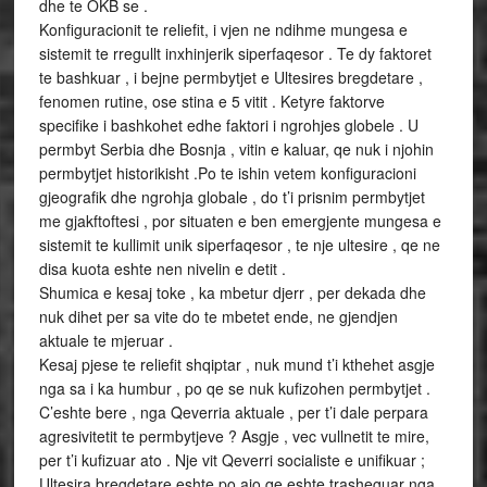
dhe te OKB se .
Konfiguracionit te reliefit, i vjen ne ndihme mungesa e
sistemit te rregullt inxhinjerik siperfaqesor . Te dy faktoret
te bashkuar , i bejne permbytjet e Ultesires bregdetare ,
fenomen rutine, ose stina e 5 vitit . Ketyre faktorve
specifike i bashkohet edhe faktori i ngrohjes globele . U
permbyt Serbia dhe Bosnja , vitin e kaluar, qe nuk i njohin
permbytjet historikisht .Po te ishin vetem konfiguracioni
gjeografik dhe ngrohja globale , do t’i prisnim permbytjet
me gjakftoftesi , por situaten e ben emergjente mungesa e
sistemit te kullimit unik siperfaqesor , te nje ultesire , qe ne
disa kuota eshte nen nivelin e detit .
Shumica e kesaj toke , ka mbetur djerr , per dekada dhe
nuk dihet per sa vite do te mbetet ende, ne gjendjen
aktuale te mjeruar .
Kesaj pjese te reliefit shqiptar , nuk mund t’i kthehet asgje
nga sa i ka humbur , po qe se nuk kufizohen permbytjet .
C’eshte bere , nga Qeverria aktuale , per t’i dale perpara
agresivitetit te permbytjeve ? Asgje , vec vullnetit te mire,
per t’i kufizuar ato . Nje vit Qeverri socialiste e unifikuar ;
Ultesira bregdetare eshte po ajo qe eshte trasheguar nga