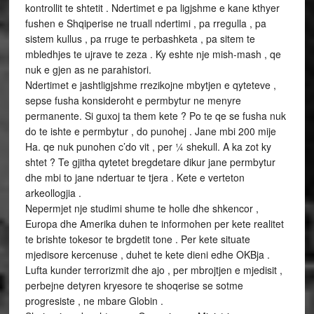
kontrollit te shtetit . Ndertimet e pa ligjshme e kane kthyer
fushen e Shqiperise ne truall ndertimi , pa rregulla , pa
sistem kullus , pa rruge te perbashketa , pa sitem te
mbledhjes te ujrave te zeza . Ky eshte nje mish-mash , qe
nuk e gjen as ne parahistori.
Ndertimet e jashtligjshme rrezikojne mbytjen e qyteteve ,
sepse fusha konsideroht e permbytur ne menyre
permanente. Si guxoj ta them kete ? Po te qe se fusha nuk
do te ishte e permbytur , do punohej . Jane mbi 200 mije
Ha. qe nuk punohen c’do vit , per ¼ shekull. A ka zot ky
shtet ? Te gjitha qytetet bregdetare dikur jane permbytur
dhe mbi to jane ndertuar te tjera . Kete e verteton
arkeollogjia .
Nepermjet nje studimi shume te holle dhe shkencor ,
Europa dhe Amerika duhen te informohen per kete realitet
te brishte tokesor te brgdetit tone . Per kete situate
mjedisore kercenuse , duhet te kete dieni edhe OKBja .
Lufta kunder terrorizmit dhe ajo , per mbrojtjen e mjedisit ,
perbejne detyren kryesore te shoqerise se sotme
progresiste , ne mbare Globin .