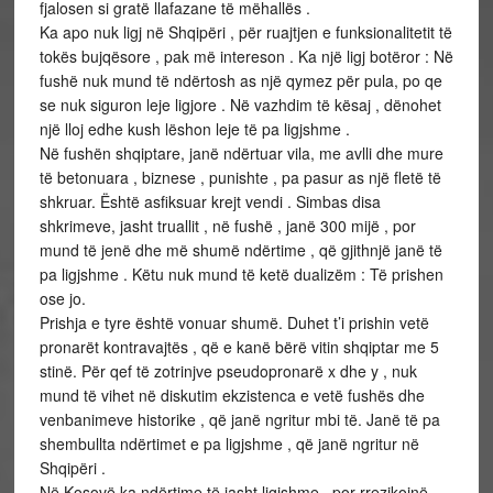
fjalosen si gratë llafazane të mëhallës .
Ka apo nuk ligj në Shqipëri , për ruajtjen e funksionalitetit të
tokës bujqësore , pak më intereson . Ka një ligj botëror : Në
fushë nuk mund të ndërtosh as një qymez për pula, po qe
se nuk siguron leje ligjore . Në vazhdim të kësaj , dënohet
një lloj edhe kush lëshon leje të pa ligjshme .
Në fushën shqiptare, janë ndërtuar vila, me avlli dhe mure
të betonuara , biznese , punishte , pa pasur as një fletë të
shkruar. Është asfiksuar krejt vendi . Simbas disa
shkrimeve, jasht truallit , në fushë , janë 300 mijë , por
mund të jenë dhe më shumë ndërtime , që gjithnjë janë të
pa ligjshme . Këtu nuk mund të ketë dualizëm : Të prishen
ose jo.
Prishja e tyre është vonuar shumë. Duhet t’i prishin vetë
pronarët kontravajtës , që e kanë bërë vitin shqiptar me 5
stinë. Për qef të zotrinjve pseudopronarë x dhe y , nuk
mund të vihet në diskutim ekzistenca e vetë fushës dhe
venbanimeve historike , që janë ngritur mbi të. Janë të pa
shembullta ndërtimet e pa ligjshme , që janë ngritur në
Shqipëri .
Në Kosovë ka ndërtime të jasht ligjshme , por rrezikojnë