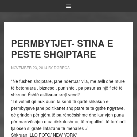
PERMBYTJET- STINA E
PESTE SHQIPTARE
NOVEMBER 23, 2014
BY
DGRECA
*Në fushën shqiptare, janë ndërtuar vila, me avlli dhe mure
të betonuara , biznese , punishte , pa pasur as një fletë të
shkruar. Është asfiksuar krejt vendi/
*Të vetmit që nuk duan ta kenë të qartë shkakun e
përmbytjeve janë politikanët shqiptarë të të gjithë ngjyrave,
që grinden për gjëra të pa rëndësishme dhe kur vjen puna
për marrvëshjen e pa diskutushme, të rregullimit të territorit
fjalosen si gratë llafazane të mëhallës ./
Shkruan ILLO FOTO/ NEW YORK/