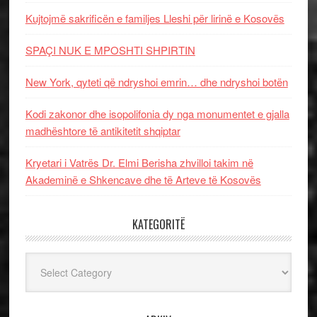
Kujtojmë sakrificën e familjes Lleshi për lirinë e Kosovës
SPAÇI NUK E MPOSHTI SHPIRTIN
New York, qyteti që ndryshoi emrin… dhe ndryshoi botën
Kodi zakonor dhe isopolifonia dy nga monumentet e gjalla
madhështore të antikitetit shqiptar
Kryetari i Vatrës Dr. Elmi Berisha zhvilloi takim në
Akademinë e Shkencave dhe të Arteve të Kosovës
KATEGORITË
Kategoritë