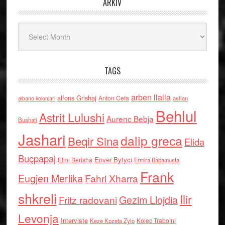
ARKIV
Arkiv
TAGS
arben llalla
alfons Grishaj
Anton Cefa
asllan
albano kolonjari
Behlul
Astrit Lulushi
Aurenc Bebja
Bushati
Jashari
dalip greca
Beqir Sina
Elida
Buçpapaj
Enver Bytyci
Elmi Berisha
Ermira Babamusta
Frank
Eugjen Merlika
Fahri Xharra
shkreli
Ilir
Gezim Llojdia
Fritz radovani
Levonja
Interviste
Kolec Traboini
Keze Kozeta Zylo