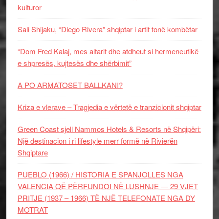
kulturor
Sali Shijaku, “Diego Rivera” shqiptar i artit tonë kombëtar
“Dom Fred Kalaj, mes altarit dhe atdheut si hermeneutikë
e shpresës, kujtesës dhe shërbimit”
A PO ARMATOSET BALLKANI?
Kriza e vlerave – Tragjedia e vërtetë e tranzicionit shqiptar
Green Coast sjell Nammos Hotels & Resorts në Shqipëri:
Një destinacion i ri lifestyle merr formë në Rivierën
Shqiptare
PUEBLO (1966) / HISTORIA E SPANJOLLES NGA
VALENCIA QË PËRFUNDOI NË LUSHNJE — 29 VJET
PRITJE (1937 – 1966) TË NJË TELEFONATE NGA DY
MOTRAT