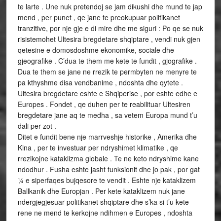
te larte . Une nuk pretendoj se jam dikushi dhe mund te jap
mend , per punet , qe jane te preokupuar politikanet
tranzitive, por nje gje e di mire dhe me siguri : Po qe se nuk
risistemohet Ultesira bregdetare shqiptare , vendi nuk gjen
qetesine e domosdoshme ekonomike, sociale dhe
gjeografike . C’dua te them me kete te fundit , gjografike .
Dua te them se jane ne rrezik te permbyten ne menyre te
pa kthyshme disa vendbanime , ndoshta dhe qytete .
Ultesira bregdetare eshte e Shqiperise , por eshte edhe e
Europes . Fondet , qe duhen per te reabilituar Ultesiren
bregdetare jane aq te medha , sa vetem Europa mund t’u
dali per zot .
Ditet e fundit bene nje marrveshje historike , Amerika dhe
Kina , per te investuar per ndryshimet klimatike , qe
rrezikojne kataklizma globale . Te ne keto ndryshime kane
ndodhur . Fusha eshte jasht funksionit dhe jo pak , por gat
¼ e siperfaqes bujqesore te vendit . Eshte nje kataklizem
Ballkanik dhe Europjan . Per kete kataklizem nuk jane
ndergjegjesuar politikanet shqiptare dhe s’ka si t’u kete
rene ne mend te kerkojne ndihmen e Europes , ndoshta