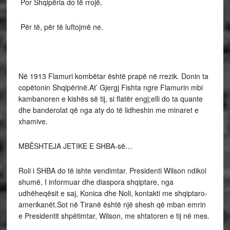
​ Por Shqipëria do të rrojë,
​ Për të, për të luftojmë ne.​
Në 1913 Flamuri kombëtar është prapë në rrezik. Donin ta
copëtonin Shqipërinë.​​​​​​​​At’ Gjergj Fishta ngre Flamurin mbi
kambanoren e kishës së tij, si flatër engj;elli do ta quante
dhe banderolat që nga aty do të lidheshin me minaret e
xhamive.
MBËSHTEJA JETIKE E SHBA-së…
Roli i SHBA do të ishte vendimtar. Presidenti Wilson ndikoi
shumë, I informuar dhe diaspora shqiptare, nga
udhëheqësit e saj, Konica dhe Noli, kontakti me shqiptaro-
amerikanët.​​​​​​​Sot në Tiranë është një shesh që mban emrin
e Presidentit shpëtimtar, Wilson, me shtatoren e tij në mes.