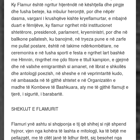
Ky Flamur është ngritur hijerëndë në kështjella dhe pirgje
dhe fusha beteje, ka mbulur heronjtë, por dhe nëpër
dasma, vargani i krushqëve kishte kryeflamurtar, e mbajnë
duart e fëmijëve, ky flamur ngrihet mbi institucionet
shtetërore, presidencë, parlament, kryeministri, por dhe në
ballkone pallatesh, ku banojmë, në tryeza pune e në zarfe
me pullat postare, është në takime ndërkombëtare, ne
ceremonira e në fusha sporti e festa e ngrihet lart bashkë
me Himnin, ringrihet me çdo fitore e titull kampion, e gjejmë
dhe në valixhe emigrantësh si amanet, në librat e shkollës
dhe antologji poezish, në sheshe e në veprimtaritë kudo,
në ambasada në të gjithë shtetet e në Organizatën e
madhe të Kombeve të Bashkuara, aty me të gjithë flamujt e
tjerë, i sigurtë, i barabartë.
SHEKUJT E FLAMURIT
Flamuri ynë ashtu si shqiponja e tij që shihej si një shpend
hyjnor, vjen nga kohëra të lashta e mitologji, ka të bëjë me
pellazgët, me të cilët janë të lidhur ilirët, siç besohet nga