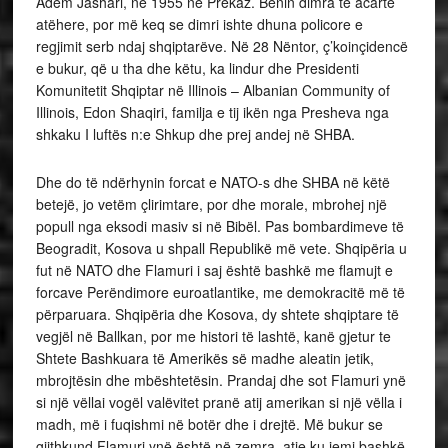
Adem Jashari, në 1955 në Prekaz. Bënin dimra të acartë
atëhere, por më keq se dimri ishte dhuna policore e
regjimit serb ndaj shqiptarëve. Në 28 Nëntor, ç’koinçidencë
e bukur, që u tha dhe këtu, ka lindur dhe Presidenti
Komunitetit Shqiptar në Illinois – Albanian Community of
Illinois, Edon Shaqiri, familja e tij ikën nga Presheva nga
shkaku I luftës n:e Shkup dhe prej andej në SHBA.
​Dhe do të ndërhynin forcat e NATO-s dhe SHBA në këtë
betejë, jo vetëm çlirimtare, por dhe morale, mbrohej një
popull nga eksodi masiv si në Bibël. Pas bombardimeve të
Beogradit, Kosova u shpall Republikë më vete. Shqipëria u
fut në NATO dhe Flamuri i saj është bashkë me flamujt e
forcave Perëndimore euroatlantike, me demokracitë më të
përparuara. Shqipëria dhe Kosova, dy shtete shqiptare të
vegjël në Ballkan, por me histori të lashtë, kanë gjetur te
Shtete Bashkuara të Amerikës së madhe aleatin jetik,
mbrojtësin dhe mbështetësin. Prandaj dhe sot Flamuri ynë
si një vëllai vogël valëvitet pranë atij amerikan si një vëlla i
madh, më i fuqishmi në botër dhe i drejtë. Më bukur se
gjithkund Flamuri ynë është në zemra, atje ku jemi bashkë,