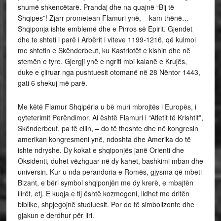
shumë shkencëtarë. Prandaj dhe na quajnë “Bij të
Shqipes”! Zjarr prometean Flamuri ynë, – kam thënë… ​​​​​​
Shqiponja ishte emblemë dhe e Pirros së Epirit. Gjendet
dhe te shteti i parë i Arbërit i viteve 1199-1216, që kulmoi
me shtetin e Skënderbeut, ku Kastriotët e kishin dhe në
stemën e tyre. Gjergji ynë e ngriti mbi kalanë e Krujës,
duke e çliruar nga pushtuesit otomanë në 28 Nëntor 1443,
gati 6 shekuj më parë.
Me këtë Flamur Shqipëria u bë muri mbrojtës i Europës, i
qyteterimit Perëndimor. Ai është Flamuri i “Atletit të Krishtit”,
Skënderbeut, pa të cilin, – do të thoshte dhe në kongresin
amerikan kongresmeni ynë, ndoshta dhe Amerika do të
ishte ndryshe. Dy kokat e shqiponjës janë Orienti dhe
Oksidenti, duhet vëzhguar në dy kahet, bashkimi mban dhe
universin. Kur u nda perandoria e Romës, gjysma që mbeti
Bizant, e bëri symbol shqiponjën me dy krerë, e mbajtën
ilirët, etj. E kuqja e tij është kozmogoni, lidhet me dritën
biblike, shpjegojnë studiuesit. Por do të simbolizonte dhe
gjakun e derdhur për liri.