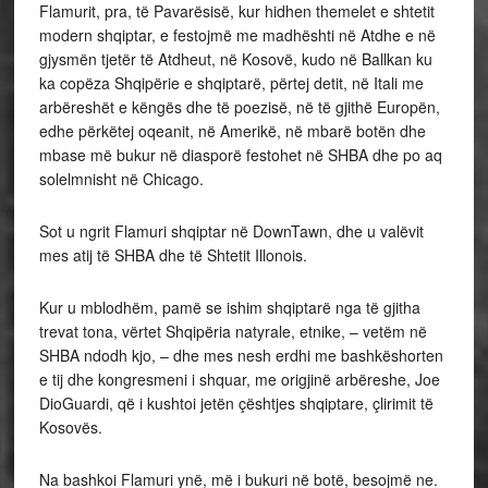
Flamurit, pra, të Pavarësisë, kur hidhen themelet e shtetit
modern shqiptar, e festojmë me madhështi në Atdhe e në
gjysmën tjetër të Atdheut, në Kosovë, kudo në Ballkan ku
ka copëza Shqipërie e shqiptarë, përtej detit, në Itali me
arbëreshët e këngës dhe të poezisë, në të gjithë Europën,
edhe përkëtej oqeanit, në Amerikë, në mbarë botën dhe
mbase më bukur në diasporë festohet në SHBA dhe po aq
solelmnisht në Chicago.
Sot u ngrit Flamuri shqiptar në DownTawn, dhe u valëvit
mes atij të SHBA dhe të Shtetit Illonois.
Kur u mblodhëm, pamë se ishim shqiptarë nga të gjitha
trevat tona, vërtet Shqipëria natyrale, etnike, – vetëm në
SHBA ndodh kjo, – dhe mes nesh erdhi me bashkëshorten
e tij dhe kongresmeni i shquar, me origjinë arbëreshe, Joe
DioGuardi, që i kushtoi jetën çështjes shqiptare, çlirimit të
Kosovës.
Na bashkoi Flamuri ynë, më i bukuri në botë, besojmë ne.