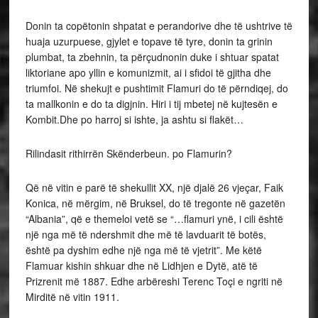
Donin ta copëtonin shpatat e perandorive dhe të ushtrive të
huaja uzurpuese, gjylet e topave të tyre, donin ta grinin
plumbat, ta zbehnin, ta përçudnonin duke i shtuar spatat
liktoriane apo yllin e komunizmit, ai i sfidoi të gjitha dhe
triumfoi. Në shekujt e pushtimit Flamuri do të përndiqej, do
ta mallkonin e do ta digjnin. Hiri i tij mbetej në kujtesën e
Kombit.Dhe po harroj si ishte, ja ashtu si flakët…
Rilindasit rithirrën Skënderbeun. po Flamurin?
Që në vitin e parë të shekullit XX, një djalë 26 vjeçar, Faik
Konica, në mërgim, në Bruksel, do të tregonte në gazetën
“Albania”, që e themeloi vetë se “…flamuri ynë, i cili është
një nga më të ndershmit dhe më të lavduarit të botës,
është pa dyshim edhe një nga më të vjetrit”. Me këtë
Flamuar kishin shkuar dhe në Lidhjen e Dytë, atë të
Prizrenit më 1887. Edhe arbëreshi Terenc Toçi e ngriti në
Mirditë në vitin 1911.