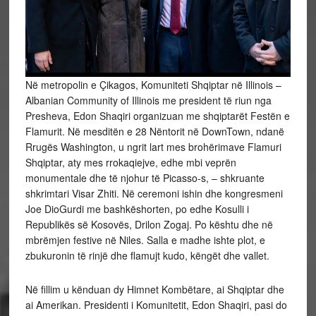
Në
metropolin e Çikagos, Komuniteti Shqiptar në Illinois –
Albanian Community of Illinois me president të riun nga
Presheva, Edon Shaqiri organizuan me shqiptarët Festën e
Flamurit. Në mesditën e 28 Nëntorit në DownTown, ndanë
Rrugës Washington, u ngrit lart mes brohërimave Flamuri
Shqiptar, aty mes rrokaqiejve, edhe mbi veprën
monumentale dhe të njohur të Picasso-s, – shkruante
shkrimtari Visar Zhiti. Në ceremoni ishin dhe kongresmeni
Joe DioGurdi me bashkëshorten, po edhe Kosulli i
Republikës së Kosovës, Drilon Zogaj. Po kështu dhe në
mbrëmjen festive në Niles. Salla e madhe ishte plot, e
zbukuronin të rinjë dhe flamujt kudo, këngët dhe vallet.
Në fillim u kënduan dy Himnet Kombëtare, ai Shqiptar dhe
ai Amerikan. Presidenti i Komunitetit, Edon Shaqiri, pasi do