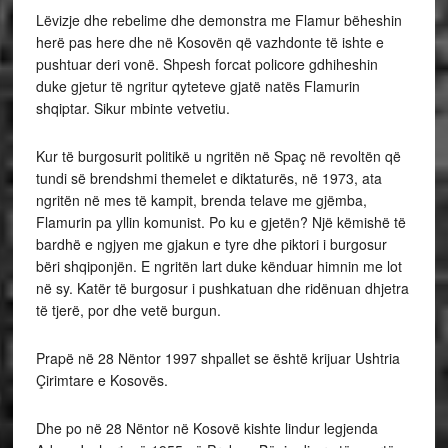
Lëvizje dhe rebelime dhe demonstra me Flamur bëheshin
herë pas here dhe në Kosovën që vazhdonte të ishte e
pushtuar deri vonë. Shpesh forcat policore gdhiheshin
duke gjetur të ngritur qyteteve gjatë natës Flamurin
shqiptar. Sikur mbinte vetvetiu.
Kur të burgosurit politikë u ngritën në Spaç në revoltën që
tundi së brendshmi themelet e diktaturës, në 1973, ata
ngritën në mes të kampit, brenda telave me gjëmba,
Flamurin pa yllin komunist. Po ku e gjetën? Një këmishë të
bardhë e ngjyen me gjakun e tyre dhe piktori i burgosur
bëri shqiponjën. E ngritën lart duke kënduar himnin me lot
në sy. Katër të burgosur i pushkatuan dhe ridënuan dhjetra
të tjerë, por dhe vetë burgun.
Prapë në 28 Nëntor 1997 shpallet se është krijuar Ushtria
Çirimtare e Kosovës. ​​​​​​​​​​​
Dhe po në 28 Nëntor në Kosovë kishte lindur legjenda