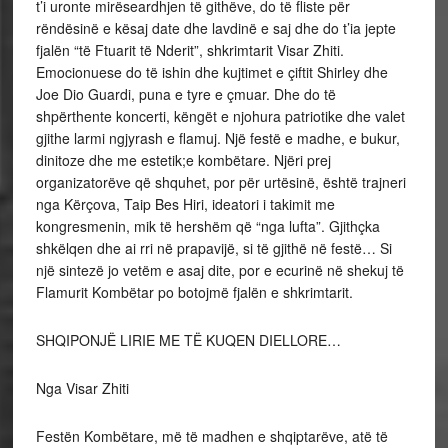
t’i uronte mirëseardhjen të githëve, do të fliste për
rëndësinë e kësaj date dhe lavdinë e saj dhe do t’ia jepte
fjalën “të Ftuarit të Nderit”, shkrimtarit Visar Zhiti.
Emocionuese do të ishin dhe kujtimet e çiftit Shirley dhe
Joe Dio Guardi, puna e tyre e çmuar. Dhe do të
shpërthente koncerti, këngët e njohura patriotike dhe valet
gjithe larmi ngjyrash e flamuj. Një festë e madhe, e bukur,
dinitoze dhe me estetik;e kombëtare. Njëri prej
organizatorëve që shquhet, por për urtësinë, është trajneri
nga Kërçova, Taip Bes Hiri, ideatori i takimit me
kongresmenin, mik të hershëm që “nga lufta”. Gjithçka
shkëlqen dhe ai rri në prapavijë, si të gjithë në festë… Si
një sintezë jo vetëm e asaj dite, por e ecurinë në shekuj të
Flamurit Kombëtar po botojmë fjalën e shkrimtarit.
SHQIPONJË LIRIE ME TË KUQEN DIELLORE…
Nga Visar Zhiti
Festën Kombëtare, më të madhen e shqiptarëve, atë të