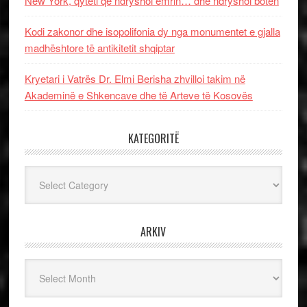
New York, qyteti që ndryshoi emrin… dhe ndryshoi botën
Kodi zakonor dhe isopolifonia dy nga monumentet e gjalla
madhështore të antikitetit shqiptar
Kryetari i Vatrës Dr. Elmi Berisha zhvilloi takim në
Akademinë e Shkencave dhe të Arteve të Kosovës
KATEGORITË
Kategoritë
ARKIV
Arkiv