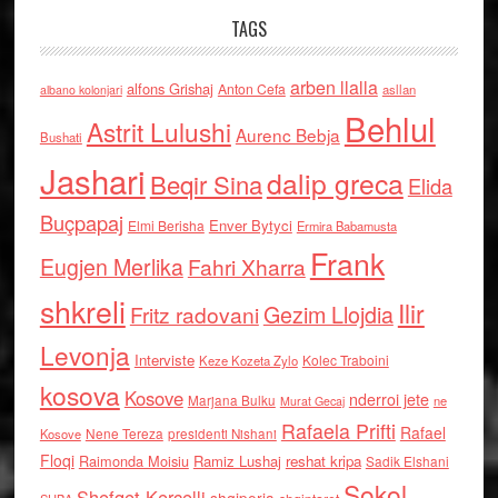
TAGS
arben llalla
alfons Grishaj
Anton Cefa
asllan
albano kolonjari
Behlul
Astrit Lulushi
Aurenc Bebja
Bushati
Jashari
dalip greca
Beqir Sina
Elida
Buçpapaj
Enver Bytyci
Elmi Berisha
Ermira Babamusta
Frank
Eugjen Merlika
Fahri Xharra
shkreli
Ilir
Gezim Llojdia
Fritz radovani
Levonja
Interviste
Kolec Traboini
Keze Kozeta Zylo
kosova
Kosove
nderroi jete
Marjana Bulku
ne
Murat Gecaj
Rafaela Prifti
Rafael
Nene Tereza
Kosove
presidenti Nishani
Floqi
Raimonda Moisiu
Ramiz Lushaj
reshat kripa
Sadik Elshani
Sokol
Shefqet Kercelli
shqiperia