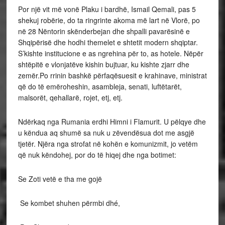
Por një vit më vonë Plaku i bardhë, Ismail Qemali, pas 5
shekuj robërie, do ta ringrinte akoma më lart në Vlorë, po
në 28 Nëntorin skënderbejan dhe shpalli pavarësinë e
Shqipërisë dhe hodhi themelet e shtetit modern shqiptar.
S’kishte institucione e as ngrehina për to, as hotele. Nëpër
shtëpitë e vlonjatëve kishin bujtuar, ku kishte zjarr dhe
zemër.Po rrinin bashkë përfaqësuesit e krahinave, ministrat
që do të emëroheshin, asambleja, senati, luftëtarët,
malsorët, qehallarë, rojet, etj, etj. ​​​​​
Ndërkaq nga Rumania erdhi Himni i Flamurit. U pëlqye dhe
u këndua aq shumë sa nuk u zëvendësua dot me asgjë
tjetër. Njëra nga strofat në kohën e komunizmit, jo vetëm
që nuk këndohej, por do të hiqej dhe nga botimet:​​​​​​​
Se Zoti vetë e tha me gojë
​ Se kombet shuhen përmbi dhé,