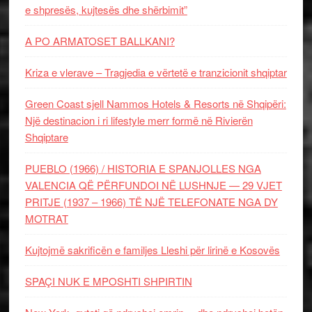
e shpresës, kujtesës dhe shërbimit”
A PO ARMATOSET BALLKANI?
Kriza e vlerave – Tragjedia e vërtetë e tranzicionit shqiptar
Green Coast sjell Nammos Hotels & Resorts në Shqipëri:
Një destinacion i ri lifestyle merr formë në Rivierën
Shqiptare
PUEBLO (1966) / HISTORIA E SPANJOLLES NGA
VALENCIA QË PËRFUNDOI NË LUSHNJE — 29 VJET
PRITJE (1937 – 1966) TË NJË TELEFONATE NGA DY
MOTRAT
Kujtojmë sakrificën e familjes Lleshi për lirinë e Kosovës
SPAÇI NUK E MPOSHTI SHPIRTIN