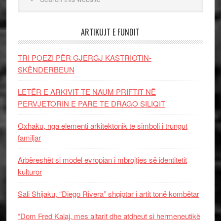
ARTIKUJT E FUNDIT
TRI POEZI PËR GJERGJ KASTRIOTIN-
SKËNDERBEUN
LETËR E ARKIVIT TE NAUM PRIFTIT NË
PERVJETORIN E PARE TE DRAGO SILIQIT
Oxhaku, nga elementi arkitektonik te simboli i trungut
familjar
Arbëreshët si model evropian i mbrojtjes së identitetit
kulturor
Sali Shijaku, “Diego Rivera” shqiptar i artit tonë kombëtar
“Dom Fred Kalaj, mes altarit dhe atdheut si hermeneutikë