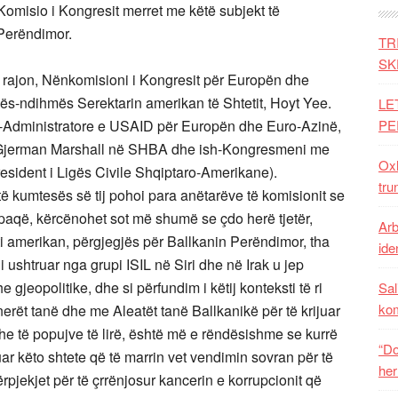
Komisio i Kongresit merret me këtë subjekt të
 Perëndimor.
TR
SK
në rajon, Nënkomisioni i Kongresit për Europën dhe
dës-ndihmës Serektarin amerikan të Shtetit, Hoyt Yee.
LE
mës-Administratore e USAID për Europën dhe Euro-Azinë,
PE
t Gjerman Marshall në SHBA dhe ish-Kongresmeni me
Oxh
resident i Ligës Civile Shqiptaro-Amerikane).
tru
 të kumtesës së tij pohoi para anëtarëve të komisionit se
në paqë, kërcënohet sot më shumë se çdo herë tjetër,
Arb
ti amerikan, përgjegjës për Ballkanin Perëndimor, tha
iden
i ushtruar nga grupi ISIL në Siri dhe në Irak u jep
gjeopolitike, dhe si përfundim i këtij konteksti të ri
Sal
ko
nerët tanë dhe me Aleatët tanë Ballkanikë për të krijuar
 dhe të popujve të lirë, është më e rëndësishme se kurrë
“Do
ar këto shtete që të marrin vet vendimin sovran për të
her
pjekjet për të çrrënjosur kancerin e korrupcionit që