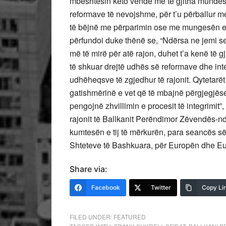
mbështesin këto vende me të gjitha mundësi
reformave të nevojshme, për t’u përballur m
të bëjnë me përparimin ose me mungesën e pë
përfundoi duke thënë se, “Ndërsa ne jemi se
më të mirë për atë rajon, duhet t’a kenë të 
të shkuar drejtë udhës së reformave dhe int
udhëheqsve të zgjedhur të rajonit. Qytetarët
gatishmërinë e vet që të mbajnë përgjegjëse 
pengojnë zhvillimin e procesit të integrimit”
rajonit të Ballkanit Perëndimor Zëvendës-nd
kumtesën e tij të mërkurën, para seancës s
Shteteve të Bashkuara, për Europën dhe Eu
Share via:
Facebook
Twitter
Copy Li
FILED UNDER:
FEATURED