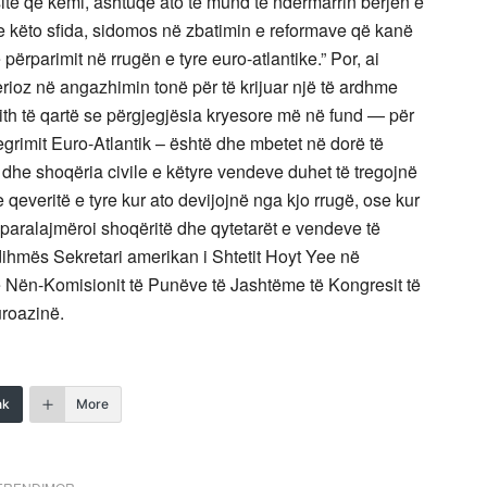
të që kemi, ashtuqë ato të mund të ndërmarrin bërjen e
e këto sfida, sidomos në zbatimin e reformave që kanë
rparimit në rrugën e tyre euro-atlantike.” Por, ai
rioz në angazhimin tonë për të krijuar një të ardhme
gjith të qartë se përgjegjësia kryesore më në fund — për
egrimit Euro-Atlantik – është dhe mbetet në dorë të
 dhe shoqëria civile e këtyre vendeve duhet të tregojnë
qeveritë e tyre kur ato devijojnë nga kjo rrugë, ose kur
, paralajmëroi shoqëritë dhe qytetarët e vendeve të
ihmës Sekretari amerikan i Shtetit Hoyt Yee në
ë Nën-Komisionit të Punëve të Jashtëme të Kongresit të
roazinë.
nk
More