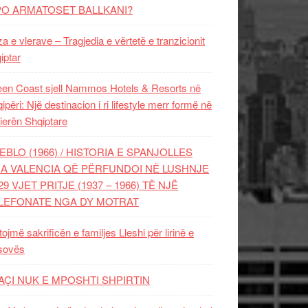
PO ARMATOSET BALLKANI?
za e vlerave – Tragjedia e vërtetë e tranzicionit
iptar
en Coast sjell Nammos Hotels & Resorts në
ipëri: Një destinacion i ri lifestyle merr formë në
ierën Shqiptare
EBLO (1966) / HISTORIA E SPANJOLLES
A VALENCIA QË PËRFUNDOI NË LUSHNJE
29 VJET PRITJE (1937 – 1966) TË NJË
LEFONATE NGA DY MOTRAT
tojmë sakrificën e familjes Lleshi për lirinë e
sovës
AÇI NUK E MPOSHTI SHPIRTIN