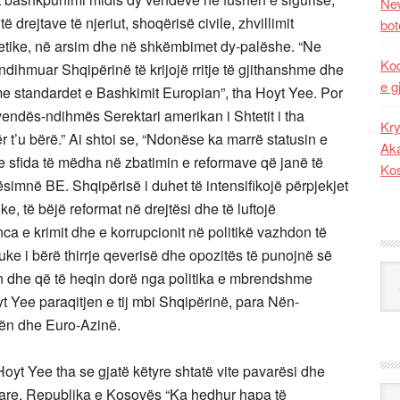
New
 të drejtave të njeriut, shoqërisë civile, zhvillimit
bot
jetike, në arsim dhe në shkëmbimet dy-palëshe. “Ne
Kod
dihmuar Shqipërinë të krijojë rritje të gjithanshme dhe
e g
 standardet e Bashkimit Europian”, tha Hoyt Yee. Por
vendës-ndihmës Serektari amerikan i Shtetit i tha
Kry
 t’u bërë.” Ai shtoi se, “Ndonëse ka marrë statusin e
Aka
me sfida të mëdha në zbatimin e reformave që janë të
Ko
ësimnë BE. Shqipërisë i duhet të intensifikojë përpjekjet
ke, të bëjë reformat në drejtësi dhe të luftojë
nca e krimit dhe e korrupcionit në politikë vazhdon të
ke i bërë thirrje qeverisë dhe opozitës të punojnë së
Kat
in dhe që të heqin dorë nga politika e mbrendshme
yt Yee paraqitjen e tij mbi Shqipërinë, para Nën-
pën dhe Euro-Azinë.
yt Yee tha se gjatë këtyre shtatë vite pavarësi dhe
Ark
tare, Republika e Kosovës “Ka hedhur hapa të