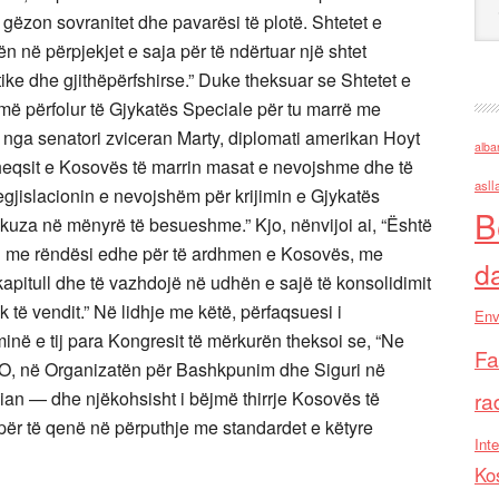
i gëzon sovranitet dhe pavarësi të plotë. Shtetet e
në përpjekjet e saja për të ndërtuar një shtet
ike dhe gjithëpërfshirse.” Duke theksuar se Shtetet e
më përfolur të Gjykatës Speciale për tu marrë me
ës nga senatori zviceran Marty, diplomati amerikan Hoyt
alba
heqsit e Kosovës të marrin masat e nevojshme dhe të
asll
jislacionin e nevojshëm për krijimin e Gjykatës
B
kuza në mënyrë të besueshme.” Kjo, nënvijoi ai, “Është
htu me rëndësi edhe për të ardhmen e Kosovës, me
d
kapitull dhe të vazhdojë në udhën e sajë të konsolidimit
k të vendit.” Në lidhje me këtë, përfaqsuesi i
Env
inë e tij para Kongresit të mërkurën theksoi se, “Ne
Fa
, në Organizatën për Bashkpunim dhe Siguri në
an — dhe njëkohsisht i bëjmë thirrje Kosovës të
ra
ër të qenë në përputhje me standardet e këtyre
Inte
Ko