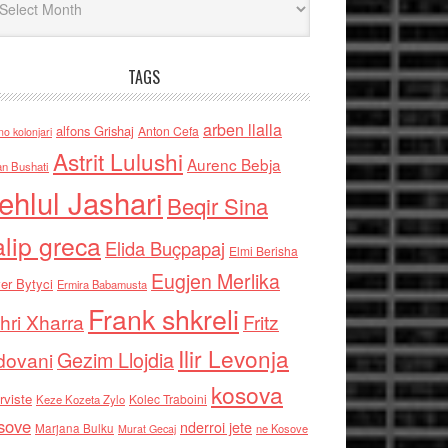
TAGS
arben llalla
alfons Grishaj
Anton Cefa
no kolonjari
Astrit Lulushi
Aurenc Bebja
an Bushati
ehlul Jashari
Beqir Sina
alip greca
Elida Buçpapaj
Elmi Berisha
Eugjen Merlika
er Bytyci
Ermira Babamusta
Frank shkreli
hri Xharra
Fritz
Ilir Levonja
Gezim Llojdia
dovani
kosova
rviste
Kolec Traboini
Keze Kozeta Zylo
sove
nderroi jete
Marjana Bulku
ne Kosove
Murat Gecaj