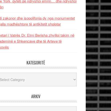
 York, qyteti që ndryshoi emrin… dhe ndryshoi
ën
i zakonor dhe isopolifonia dy nga monumentet
jalla madhështore të antikitetit shqiptar
etari i Vatrës Dr. Elmi Berisha zhvilloi takim në
deminë e Shkencave dhe të Arteve të
sovës
KATEGORITË
egoritë
ARKIV
iv