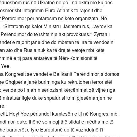
azhdueshëm rus në Ukrainë ne po i ndjekim me kujdes
smërisht integrimin Euro-Atlantik të rajonit dhe
t Perërdimor për antarësim në këto organizata. Në
 “Shtatorin që kaloi Ministri i Jashtëm rus, Lavrov ka
Perëndimor do të ishte një akt provokues.”. Zyrtari i
endet e rajonit janë dhe do mbeten të lira të vendosin
en ato dhe Rusia nuk ka të drejtë vetoje mbi këtë
hminë e tij para antarëve të Nën-Komisionit të
 Yee.
 tha Kongresit se vendet e Ballkanit Perëndimor, sidomos
Shqipëria janë burim nga ku rekrutohen terroristët
ëto vende po i marrin seriozisht kërcënimet që vijnë nga
 miratuar ligje duke shpalur si krim pjesëmarrjen në
re.
tit, Hoyt Yee përfundoi kumtesën e tij në Kongres, mbi
ëndimor, duke thënë se megjithë sfidat e mëdha me të
dhe partnerët e tyre Europianë do të vazhdojnë t’i