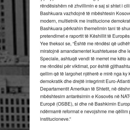
rëndësishëm në zhvillimin e saj si shtet i cil
Bashkuara vazhdojnë të mbështesin Kosovën 
modern, multietnik me institucione demokrat
Bashkuara përkrahin themelimin tani të shu
pretendimet e raportit të Këshillit të Europ
Yee theksoi se, “Është me rëndësi që udhë
miratojnë amandamentet kushtetuese dhe leg
Speciale, ashtuqë vendi të merret me këto a
me rëndësi për viktimat, por është gjithas
qellim që të largohet njëherë e mirë nga ky 
demokratik dhe drejtë integrimit Euro-Atlanti
Departamentit Amerikan të Shtetit, në dëshm
mbështesim antarësimin e Kosovës në NATO
Europë (OSBE), si dhe në Bashkimin Europi
ndërmarrë reformat e nevojshme me qëllim p
institucioneve.”