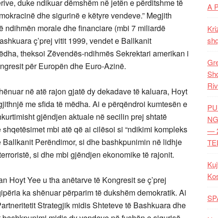
rive, duke ndikuar dëmshëm në jetën e përditshme të
A 
mokracinë dhe sigurinë e këtyre vendeve.” Megjith
hë ndihmën morale dhe financiare (mbi 7 miliardë
Kri
Bashkuara ç’prej vitit 1999, vendet e Ballkanit
shq
mëdha, theksoi Zëvendës-ndihmës Sekrektari amerikan i
Gre
ongresit për Europën dhe Euro-Azinë.
Shq
Riv
hënuar në atë rajon gjatë dy dekadave të kaluara, Hoyt
gjithnjë me sfida të mëdha. Ai e përqëndroi kumtesën e
PU
kurtimisht gjëndjen aktuale në secilin prej shtatë
NG
e shqetësimet mbi atë që ai cilësoi si “ndikimi kompleks
— 
 e Ballkanit Perëndimor, si dhe bashkpunimin në lidhje
TE
erroristë, si dhe mbi gjëndjen ekonomike të rajonit.
Kuj
Ko
an Hoyt Yee u tha anëtarve të Kongresit se ç’prej
ipëria ka shënuar përparim të dukshëm demokratik. Ai
SP
Partneritetit Strategjik midis Shteteve të Bashkuara dhe
het bashkpunimi midis dy vendeve në fushën e sigurisë,