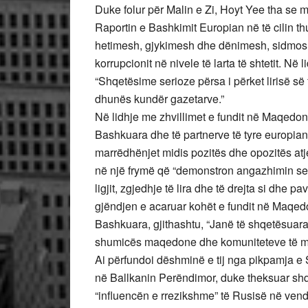
Duke folur për Malin e Zi, Hoyt Yee tha se m
Raportin e Bashkimit Europian në të cilin t
hetimesh, gjykimesh dhe dënimesh, sidmos n
korrupcionit në nivele të larta të shtetit. Në 
“Shqetësime serioze përsa i përket lirisë së 
dhunës kundër gazetarve.”
Në lidhje me zhvillimet e fundit në Maqedo
Bashkuara dhe të partnerve të tyre europian
marrëdhënjet midis pozitës dhe opozitës atje
në një frymë që “demonstron angazhimin ser
ligjit, zgjedhje të lira dhe të drejta si dhe
gjëndjen e acaruar kohët e fundit në Maqedo
Bashkuara, gjithashtu, “Janë të shqetësuara 
shumicës maqedone dhe komuniteteve të min
Ai përfundoi dëshminë e tij nga pikpamja e
në Ballkanin Perëndimor, duke theksuar shqe
“influencën e rrezikshme” të Rusisë në vende