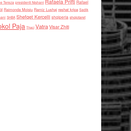
Rafaela Prifti
Rafael
e Tereza
presidenti Nishani
qi
Raimonda Moisiu
Ramiz Lushaj
reshat kripa
Sadik
Shefqet Kercelli
shqiperia
hani
shqiptaret
SHBA
kol Paja
Vatra
Visar Zhiti
Thaci