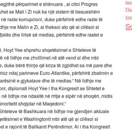
Nen
egjithë përparimet e shënuara , ai citoi Progres
Flo
huhet se Mali i Zi nuk ka një sistem të besueshëm
Els
ë raste korrupcioni, duke përfshirë edhe raste të
So
lidhje me Malin e Zi, ai theksoi ato që ai cilësoi si
fjalës dhe lirisë së medias, përfshirë edhe rastet e
ni, Hoyt Yee shprehu shqetësimet e Shteteve të
ë në lidhje me zhvillimet në atë vend si dhe mbi
, duke bërë thirrje që kriza të zgjidhet sa më pare dhe
ioz ndaj parimeve Euro-Atlantike, përfshirë zbatimin e
 pavarësinë e gjykatave dhe të medias.” Në lidhje me
ni, diplomati Hoyt Yee i tha Kongresit se Shtetet e
në lidhje me ndasitë në rritje e sipër në shoqëri, midis
oritetit shqiptar në Maqedoni.”
 Shteteve të Bashkuara në lidhje me gjendjen aktuale
tësimet e Washingtonit mbi atë që ai cilësoi si
t e rajonit të Ballkanit Perëndimor. Ai i tha Kongresit