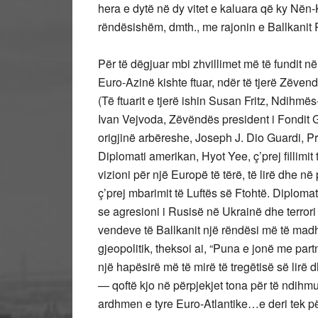
hera e dytë në dy vitet e kaluara që ky Nën-
rëndësishëm, dmth., me rajonin e Ballkanit
Për të dëgjuar mbi zhvillimet më të fundit 
Euro-Azinë kishte ftuar, ndër të tjerë Zëven
(Të ftuarit e tjerë ishin Susan Fritz, Ndih
Ivan Vejvoda, Zëvëndës president i Fondi
origjinë arbëreshe, Joseph J. Dio Guardi, P
Diplomati amerikan, Hyot Yee, ç’prej fillimit
vizioni për një Europë të tërë, të lirë dhe 
ç’prej mbarimit të Luftës së Ftohtë. Diploma
se agresioni i Rusisë në Ukrainë dhe terrori 
vendeve të Ballkanit një rëndësi më të madhe 
gjeopolitik, theksoi ai, “Puna e jonë me part
një hapësirë më të mirë të tregëtisë së lirë
— qoftë kjo në përpjekjet tona për të ndihmu
ardhmen e tyre Euro-Atlantike…e deri tek për