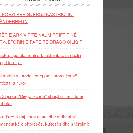
I POEZI PËR GJERGJ KASTRIOTIN-
ËNDERBEUN
TËR E ARKIVIT TE NAUM PRIFTIT NË
RVJETORIN E PARE TE DRAGO SILIQIT
aku, nga elementi arkitektonik te simboli i
ngut familjar
ëreshët si model evropian i mbrojtjes së
titetit kulturor
i Shijaku, “Diego Rivera” shqiptar i artit tonë
mbëtar
m Fred Kalaj, mes altarit dhe atdheut si
meneutikë e shpresës, kujtesës dhe shërbimit”