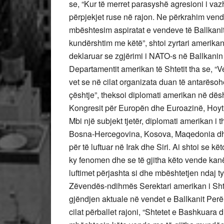
se, “Kur të merret parasyshë agresioni i v
përpjekjet ruse në rajon. Ne përkrahim vendo
mbështesim aspiratat e vendeve të Ballkani
kundërshtim me këtë”, shtoi zyrtari amerikan,
deklaruar se zgjërimi i NATO-s në Ballkanin 
Departamentit amerikan të Shtetit tha se, “V
vet se në cilat organizata duan të antarësoh
çështje”, theksoi diplomati amerikan në dës
Kongresit për Europën dhe Euroazinë, Hoyt
Mbi një subjekt tjetër, diplomati amerikan i
Bosna-Hercegovina, Kosova, Maqedonia dhe 
për të luftuar në Irak dhe Siri. Ai shtoi se k
ky fenomen dhe se të gjitha këto vende kanë
luftimet përjashta si dhe mbështetjen ndaj ty
Zëvendës-ndihmës Serektari amerikan i Shte
gjëndjen aktuale në vendet e Ballkanit Per
cilat përballet rajoni, “Shtetet e Bashkuara 