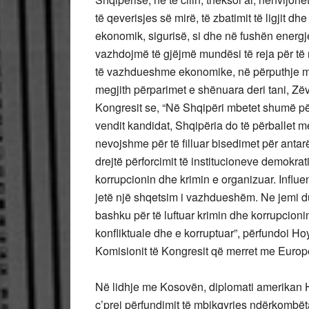
të qeverisjes së mirë, të zbatimit të ligjit dhe
ekonomik, sigurisë, si dhe në fushën energ
vazhdojmë të gjëjmë mundësi të reja për të n
të vazhdueshme ekonomike, në përputhje me
megjith përparimet e shënuara deri tani, Zë
Kongresit se, “Në Shqipëri mbetet shumë për
vendit kandidat, Shqipëria do të përballet 
nevojshme për të filluar bisedimet për antar
drejtë përforcimit të institucioneve demokrati
korrupcionin dhe krimin e organizuar. Influe
jetë një shqetsim i vazhdueshëm. Ne jemi du
bashku për të luftuar krimin dhe korrupcion
konfliktuale dhe e korruptuar”, përfundoi Ho
Komisionit të Kongresit që merret me Euro
Në lidhje me Kosovën, diplomati amerikan Ho
ç’prej përfundimit të mbikqyrjes ndërkombë