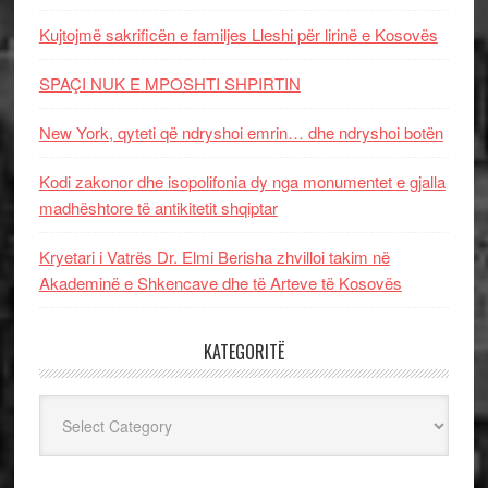
Kujtojmë sakrificën e familjes Lleshi për lirinë e Kosovës
SPAÇI NUK E MPOSHTI SHPIRTIN
New York, qyteti që ndryshoi emrin… dhe ndryshoi botën
Kodi zakonor dhe isopolifonia dy nga monumentet e gjalla
madhështore të antikitetit shqiptar
Kryetari i Vatrës Dr. Elmi Berisha zhvilloi takim në
Akademinë e Shkencave dhe të Arteve të Kosovës
KATEGORITË
Kategoritë