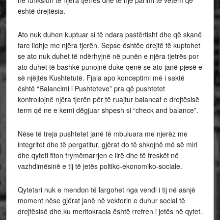
është drejtësia.
Ato nuk duhen kuptuar si të ndara pastërtisht dhe që skanë
fare lidhje me njëra tjerën. Sepse ështëe drejtë të kuptohet
se ato nuk duhet të ndërhyjnë në punën e njëra tjetrës por
ato duhet të bashkë punojnë duke qenë se ato janë pjesë e
së njëjtës Kushtetutë. Fjala apo konceptimi më i saktë
është “Balancimi i Pushteteve” pra që pushtetet
kontrollojnë njëra tjerën për të ruajtur balancat e drejtësisë
term që ne e kemi dëgjuar shpesh si “check and balance”.
Nëse të treja pushtetet janë të mbuluara me njerëz me
integritet dhe të pergatitur, gjërat do të shkojnë më së miri
dhe qyteti fiton frymëmarrjen e lirë dhe të freskët në
vazhdimësinë e tij të jetës poltiko-ekonomiko-sociale.
Qytetari nuk e mendon të largohet nga vendi i tij në asnjë
moment nëse gjërat janë në vektorin e duhur social të
drejtësisë dhe ku meritokracia është rrefren i jetës në qytet.