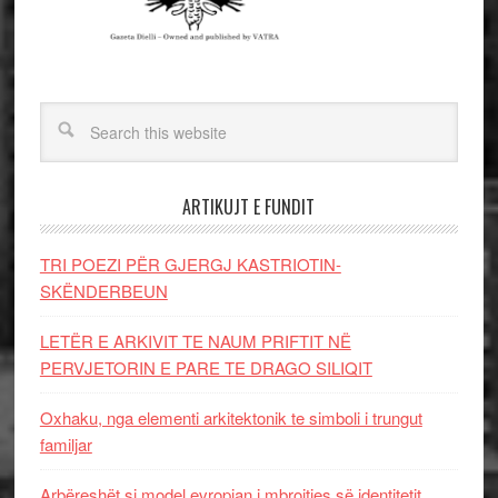
ARTIKUJT E FUNDIT
TRI POEZI PËR GJERGJ KASTRIOTIN-
SKËNDERBEUN
LETËR E ARKIVIT TE NAUM PRIFTIT NË
PERVJETORIN E PARE TE DRAGO SILIQIT
Oxhaku, nga elementi arkitektonik te simboli i trungut
familjar
Arbëreshët si model evropian i mbrojtjes së identitetit