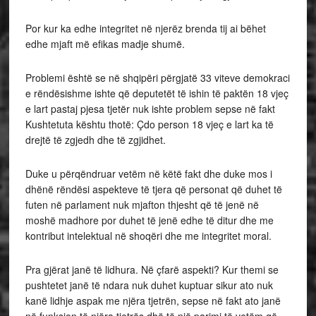
Por kur ka edhe integritet në njerëz brenda tij ai bëhet
edhe mjaft më efikas madje shumë.
Problemi është se në shqipëri përgjatë 33 viteve demokraci
e rëndësishme ishte që deputetët të ishin të paktën 18 vjeç
e lart pastaj pjesa tjetër nuk ishte problem sepse në fakt
Kushtetuta kështu thotë: Çdo person 18 vjeç e lart ka të
drejtë të zgjedh dhe të zgjidhet.
Duke u përqëndruar vetëm në këtë fakt dhe duke mos i
dhënë rëndësi aspekteve të tjera që personat që duhet të
futen në parlament nuk mjafton thjesht që të jenë në
moshë madhore por duhet të jenë edhe të ditur dhe me
kontribut intelektual në shoqëri dhe me integritet moral.
Pra gjërat janë të lidhura. Në çfarë aspekti? Kur themi se
pushtetet janë të ndara nuk duhet kuptuar sikur ato nuk
kanë lidhje aspak me njëra tjetrën, sepse në fakt ato janë
në funksion të njëra tjetrës dhë të një parimi të vetëm që