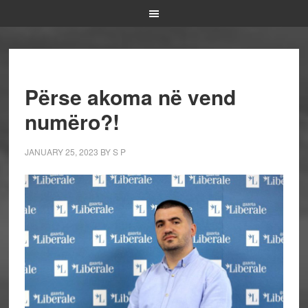
Përse akoma në vend
numëro?!
JANUARY 25, 2023
BY
S P