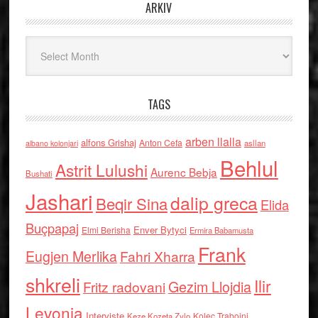
ARKIV
Arkiv
TAGS
arben llalla
alfons Grishaj
Anton Cefa
asllan
albano kolonjari
Behlul
Astrit Lulushi
Aurenc Bebja
Bushati
Jashari
dalip greca
Beqir Sina
Elida
Buçpapaj
Enver Bytyci
Elmi Berisha
Ermira Babamusta
Frank
Eugjen Merlika
Fahri Xharra
shkreli
Ilir
Gezim Llojdia
Fritz radovani
Levonja
Interviste
Kolec Traboini
Keze Kozeta Zylo