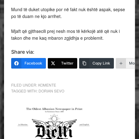
Mund të duket utopike por në fakt nuk është aspak, sepse
po të duam ne kjo arrihet.
Mjaft që gjithsecili prej nesh mos të kërkojë atë që nuk i
takon dhe me kaq mbaron zgjidhja e problemit.
Share via:
Facebook
Twitter
Copy Link
More
FILED UNDER:
KOMENTE
TAGGED WITH:
DORIAN SEVO