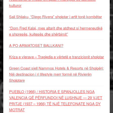
kulturor
Sali Shijaku, “Diego Rivera” shqiptar i artit tonë kombëtar
“Dom Fred Kalaj, mes altarit dhe atdheut si hermeneutikë
e shpresës, kujtesës dhe shërbimit”
A PO ARMATOSET BALLKANI?
Kriza e vlerave – Tragjedia e vërtetë e tranzicionit shqiptar
Green Coast sjell Nammos Hotels & Resorts në Shqipëri:
Një destinacion i ri lifestyle merr formë në Rivierën
Shqiptare
PUEBLO (1966) / HISTORIA E SPANJOLLES NGA
VALENCIA QË PËRFUNDOI NË LUSHNJE — 29 VJET
PRITJE (1937 – 1966) TË NJË TELEFONATE NGA DY
MOTRAT