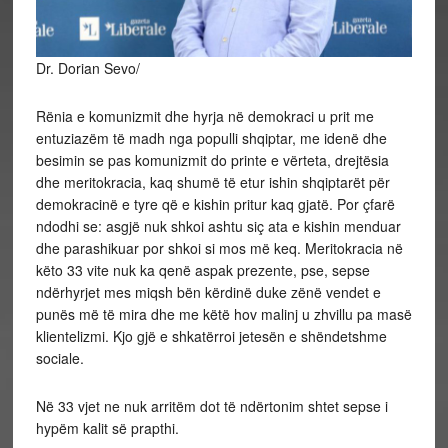
Dr. Dorian Sevo/
Rënia e komunizmit dhe hyrja në demokraci u prit me
entuziazëm të madh nga populli shqiptar, me idenë dhe
besimin se pas komunizmit do printe e vërteta, drejtësia
dhe meritokracia, kaq shumë të etur ishin shqiptarët për
demokracinë e tyre që e kishin pritur kaq gjatë. Por çfarë
ndodhi se: asgjë nuk shkoi ashtu siç ata e kishin menduar
dhe parashikuar por shkoi si mos më keq. Meritokracia në
këto 33 vite nuk ka qenë aspak prezente,
pse, sepse
ndërhyrjet mes miqsh bën kërdinë duke zënë vendet e
punës më të mira dhe me këtë hov malinj u zhvillu pa masë
klientelizmi. Kjo gjë e shkatërroi jetesën e shëndetshme
sociale.
Në 33 vjet ne nuk arritëm dot të ndërtonim shtet sepse i
hypëm kalit së prapthi.