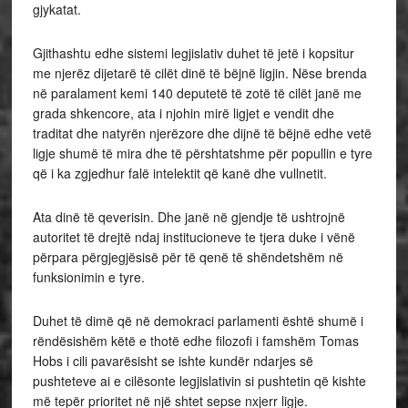
gjykatat.
Gjithashtu edhe sistemi legjislativ duhet të jetë i kopsitur
me njerëz dijetarë të cilët dinë të bëjnë ligjin. Nëse brenda
në paralament kemi 140 deputetë të zotë të cilët janë me
grada shkencore, ata i njohin mirë ligjet e vendit dhe
traditat dhe natyrën njerëzore dhe dijnë të bëjnë edhe vetë
ligje shumë të mira dhe të përshtatshme për popullin e tyre
që i ka zgjedhur falë intelektit që kanë dhe vullnetit.
Ata dinë të qeverisin. Dhe janë në gjendje të ushtrojnë
autoritet të drejtë ndaj institucioneve te tjera duke i vënë
përpara përgjegjësisë për të qenë të shëndetshëm në
funksionimin e tyre.
Duhet të dimë që në demokraci parlamenti është shumë i
rëndësishëm këtë e thotë edhe filozofi i famshëm Tomas
Hobs i cili pavarësisht se ishte kundër ndarjes së
pushteteve ai e cilësonte legjislativin si pushtetin që kishte
më tepër prioritet në një shtet sepse nxjerr ligje.