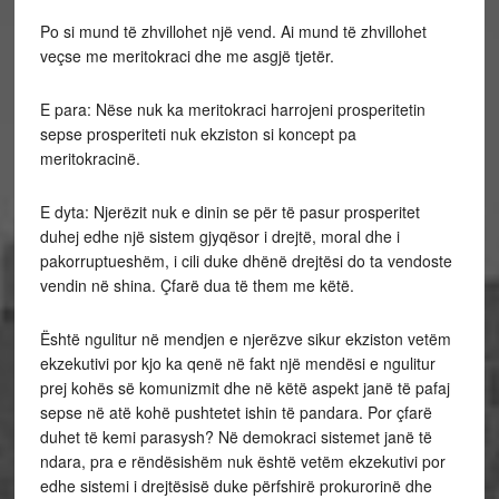
Po si mund të zhvillohet një vend. Ai mund të zhvillohet
veçse me meritokraci dhe me asgjë tjetër.
E para: Nëse nuk ka meritokraci harrojeni prosperitetin
sepse prosperiteti nuk ekziston si koncept pa
meritokracinë.
E dyta: Njerëzit nuk e dinin se për të pasur prosperitet
duhej edhe një sistem gjyqësor i drejtë, moral dhe i
pakorruptueshëm, i cili duke dhënë drejtësi do ta vendoste
vendin në shina. Çfarë dua të them me këtë.
Është ngulitur në mendjen e njerëzve sikur ekziston vetëm
ekzekutivi por kjo ka qenë në fakt një mendësi e ngulitur
prej kohës së komunizmit dhe në këtë aspekt janë të pafaj
sepse në atë kohë pushtetet ishin të pandara. Por çfarë
duhet të kemi parasysh? Në demokraci sistemet janë të
ndara, pra e rëndësishëm nuk është vetëm ekzekutivi por
edhe sistemi i drejtësisë duke përfshirë prokurorinë dhe