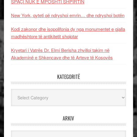
SPAÇI NUK E MPOSHTI SHPIRTIN
New York, qyteti që ndryshoi emrin… dhe ndryshoi botën
Kodi zakonor dhe isopolifonia dy nga monumentet e gjalla
madhështore të antikitetit shqiptar
Kryetari i Vatrës Dr. Elmi Berisha zhvilloi takim në
Akademinë e Shkencave dhe të Arteve të Kosovës
KATEGORITË
Kategoritë
ARKIV
Arkiv