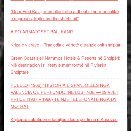
“Dom Fred Kalaj, mes altarit dhe atdheut si hermeneutikë
e shpresës, kujtesës dhe shërbimit”
A PO ARMATOSET BALLKANI?
Kriza e vlerave – Tragjedia e vërtetë e tranzicionit shqiptar
Green Coast sjell Nammos Hotels & Resorts në Shqipëri:
Një destinacion i ri lifestyle merr formë në Rivierën
Shqiptare
PUEBLO (1966) / HISTORIA E SPANJOLLES NGA
VALENCIA QË PËRFUNDOI NË LUSHNJE — 29 VJET
PRITJE (1937 – 1966) TË NJË TELEFONATE NGA DY
MOTRAT
Kujtojmë sakrificën e familjes Lleshi për lirinë e Kosovës