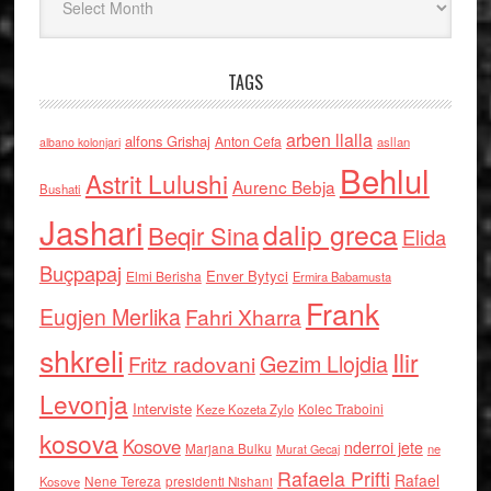
TAGS
arben llalla
alfons Grishaj
Anton Cefa
asllan
albano kolonjari
Behlul
Astrit Lulushi
Aurenc Bebja
Bushati
Jashari
dalip greca
Beqir Sina
Elida
Buçpapaj
Enver Bytyci
Elmi Berisha
Ermira Babamusta
Frank
Eugjen Merlika
Fahri Xharra
shkreli
Ilir
Gezim Llojdia
Fritz radovani
Levonja
Interviste
Kolec Traboini
Keze Kozeta Zylo
kosova
Kosove
nderroi jete
Marjana Bulku
ne
Murat Gecaj
Rafaela Prifti
Rafael
Nene Tereza
Kosove
presidenti Nishani