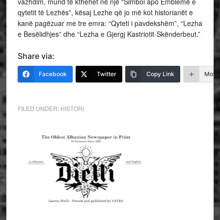
vazhdim, mund të kthehet në një “Simbol apo Emblemë e
qytetit të Lezhës”, kësaj Lezhe që jo më kot historianët e
kanë pagëzuar me tre emra: “Qyteti i pavdekshëm”, “Lezha
e Besëlidhjes” dhe “Lezha e Gjergj Kastriotit-Skënderbeut.”
Share via:
Facebook
Twitter
Copy Link
More
FILED UNDER:
HISTORI