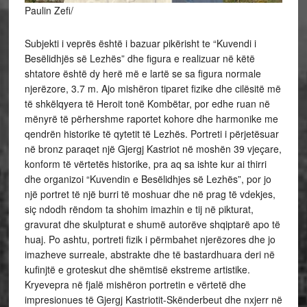
Paulin Zefi/
Subjekti i veprës është i bazuar pikërisht te “Kuvendi i
Besëlidhjës së Lezhës” dhe figura e realizuar në këtë
shtatore është dy herë më e lartë se sa figura normale
njerëzore, 3.7 m. Ajo mishëron tiparet fizike dhe cilësitë më
të shkëlqyera të Heroit tonë Kombëtar, por edhe ruan në
mënyrë të përhershme raportet kohore dhe harmonike me
qendrën historike të qytetit të
Lezhës. Portreti i përjetësuar
në bronz paraqet një Gjergj Kastriot në moshën 39 vjeçare,
konform të vërtetës historike, pra aq sa ishte kur ai thirri
dhe organizoi “Kuvendin e Besëlidhjes së Lezhës”, por jo
një portret të një burri të moshuar dhe në prag të vdekjes,
siç ndodh rëndom ta shohim imazhin e tij në pikturat,
gravurat dhe skulpturat e shumë autorëve shqiptarë apo të
huaj. Po ashtu, portreti fizik i përmbahet njerëzores dhe jo
imazheve surreale, abstrakte dhe të bastardhuara deri në
kufinjtë e groteskut dhe shëmtisë ekstreme artistike.
Kryevepra në fjalë mishëron portretin e vërtetë dhe
impresionues të Gjergj Kastriotit-Skënderbeut dhe nxjerr në