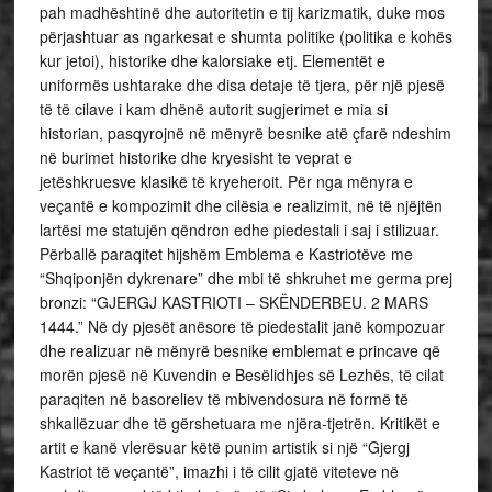
pah madhështinë dhe autoritetin e tij karizmatik, duke mos
përjashtuar as ngarkesat e shumta politike (politika e kohës
kur jetoi), historike dhe kalorsiake etj. Elementët e
uniformës ushtarake dhe disa detaje të tjera, për një pjesë
të të cilave i kam dhënë autorit sugjerimet e mia si
historian, pasqyrojnë në mënyrë besnike atë çfarë ndeshim
në burimet historike dhe kryesisht te veprat e
jetëshkruesve klasikë të kryeheroit. Për nga mënyra e
veçantë e kompozimit dhe cilësia e realizimit, në të njëjtën
lartësi me statujën qëndron edhe piedestali i saj i stilizuar.
Përballë paraqitet hijshëm Emblema e Kastriotëve me
“Shqiponjën dykrenare” dhe mbi të shkruhet me germa prej
bronzi: “GJERGJ KASTRIOTI – SKËNDERBEU. 2 MARS
1444.” Në dy pjesët anësore të piedestalit janë kompozuar
dhe realizuar në mënyrë besnike emblemat e princave që
morën pjesë në Kuvendin e Besëlidhjes së Lezhës, të cilat
paraqiten në basoreliev të mbivendosura në formë të
shkallëzuar dhe të gërshetuara me njëra-tjetrën. Kritikët e
artit e kanë vlerësuar këtë punim artistik si një “Gjergj
Kastriot të veçantë”, imazhi i të cilit gjatë viteteve në