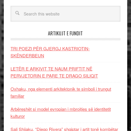
ARTIKUJT E FUNDIT
TRI POEZI PËR GJERGJ KASTRIOTIN-
SKËNDERBEUN
LETËR E ARKIVIT TE NAUM PRIFTIT NË
PERVJETORIN E PARE TE DRAGO SILIQIT
Oxhaku, nga elementi arkitektonik te simboli i trungut
familjar
Arbëreshët si model evropian i mbrojtjes së identitetit
kulturor
Sali Shijaku, “Diego Rivera” shqiptar i artit tonë kombëtar