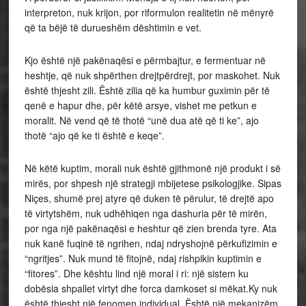
interpreton, nuk krijon, por riformulon realitetin në mënyrë
që ta bëjë të durueshëm dështimin e vet.
Kjo është një pakënaqësi e përmbajtur, e fermentuar në
heshtje, që nuk shpërthen drejtpërdrejt, por maskohet. Nuk
është thjesht zili. Është zilia që ka humbur guximin për të
qenë e hapur dhe, për këtë arsye, vishet me petkun e
moralit. Në vend që të thotë “unë dua atë që ti ke”, ajo
thotë “ajo që ke ti është e keqe”.
Në këtë kuptim, morali nuk është gjithmonë një produkt i së
mirës, por shpesh një strategji mbijetese psikologjike. Sipas
Niçes, shumë prej atyre që duken të përulur, të drejtë apo
të virtytshëm, nuk udhëhiqen nga dashuria për të mirën,
por nga një pakënaqësi e heshtur që zien brenda tyre. Ata
nuk kanë fuqinë të ngrihen, ndaj ndryshojnë përkufizimin e
“ngritjes”. Nuk mund të fitojnë, ndaj rishpikin kuptimin e
“fitores”. Dhe kështu lind një moral i ri: një sistem ku
dobësia shpallet virtyt dhe forca damkoset si mëkat.Ky nuk
është thjesht një fenomen individual. Është një mekanizëm