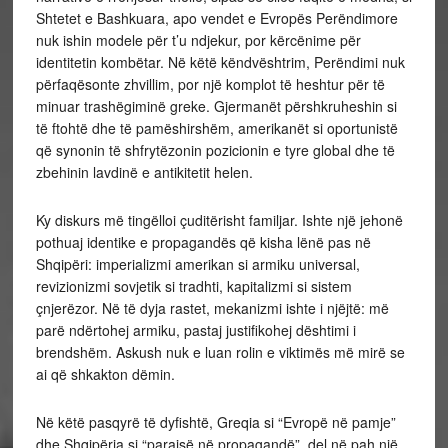
Shtetet e Bashkuara, apo vendet e Evropës Perëndimore
nuk ishin modele për t’u ndjekur, por kërcënime për
identitetin kombëtar. Në këtë këndvështrim, Perëndimi nuk
përfaqësonte zhvillim, por një komplot të heshtur për të
minuar trashëgiminë greke. Gjermanët përshkruheshin si
të ftohtë dhe të pamëshirshëm, amerikanët si oportunistë
që synonin të shfrytëzonin pozicionin e tyre global dhe të
zbehinin lavdinë e antikitetit helen.
Ky diskurs më tingëlloi çuditërisht familjar. Ishte një jehonë
pothuaj identike e propagandës që kisha lënë pas në
Shqipëri: imperializmi amerikan si armiku universal,
revizionizmi sovjetik si tradhti, kapitalizmi si sistem
çnjerëzor. Në të dyja rastet, mekanizmi ishte i njëjtë: më
parë ndërtohej armiku, pastaj justifikohej dështimi i
brendshëm. Askush nuk e luan rolin e viktimës më mirë se
ai që shkakton dëmin.
Në këtë pasqyrë të dyfishtë, Greqia si “Evropë në pamje”
dhe Shqipëria si “parajsë në propagandë”, del në pah një