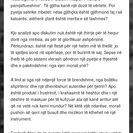
pamjaftueshme”. Të gjitha kanë një dozë të vërtete. Por
pyetja satirike mbetet: nëse gjithçka është gjithmonë faj i së
kaluarës, atëherë çfarë është merita e së tashmes?
Kjo analizë apo diskutim nuk është një thirrje për të hequr
dorë nga mirësia, as për të glorifikuar ashpërsinë.
Përkundrazi, është një ftesë për një hetim më të thellë: jo
të sjelljes sonë në sipërfaqe, por të burimit të saj. Sepse në
thelb të çdo sistemi vlerash qëndron një pyetje e thjeshtë
dhe e pakëndshme: nga vjen morali ynë?
A lind ai nga një ndjenjë force të brendshme, nga bollëku
shpirtëror dhe një dhembshuri autentike për tjetrin? Apo
është produkt i frustrimit, i krahasimit të heshtur dhe i një
dëshire të maskuar për të kufizuar ata që kanë arritur atë
që ne vetë nuk kemi mundur? Në këtë vijë ndarëse, morali
pushon së qeni një busull dhe rrezikon të kthehet në një
instrument.
Frederik Niçe do ta quante këtë moment kritik: aty ku virtyti