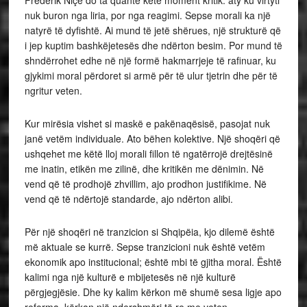
nuk buron nga liria, por nga reagimi. Sepse morali ka një
natyrë të dyfishtë. Ai mund të jetë shërues, një strukturë që
i jep kuptim bashkëjetesës dhe ndërton besim. Por mund të
shndërrohet edhe në një formë hakmarrjeje të rafinuar, ku
gjykimi moral përdoret si armë për të ulur tjetrin dhe për të
ngritur veten.
Kur mirësia vishet si maskë e pakënaqësisë, pasojat nuk
janë vetëm individuale. Ato bëhen kolektive. Një shoqëri që
ushqehet me këtë lloj morali fillon të ngatërrojë drejtësinë
me inatin, etikën me zilinë, dhe kritikën me dënimin. Në
vend që të prodhojë zhvillim, ajo prodhon justifikime. Në
vend që të ndërtojë standarde, ajo ndërton alibi.
Për një shoqëri në tranzicion si Shqipëia, kjo dilemë është
më aktuale se kurrë. Sepse tranzicioni nuk është vetëm
ekonomik apo institucional; është mbi të gjitha moral. Është
kalimi nga një kulturë e mbijetesës në një kulturë
përgjegjësie. Dhe ky kalim kërkon më shumë sesa ligje apo
reforma, kërkon një ndershmëri të re me veten.