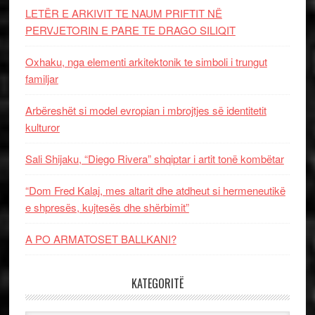
LETËR E ARKIVIT TE NAUM PRIFTIT NË
PERVJETORIN E PARE TE DRAGO SILIQIT
Oxhaku, nga elementi arkitektonik te simboli i trungut
familjar
Arbëreshët si model evropian i mbrojtjes së identitetit
kulturor
Sali Shijaku, “Diego Rivera” shqiptar i artit tonë kombëtar
“Dom Fred Kalaj, mes altarit dhe atdheut si hermeneutikë
e shpresës, kujtesës dhe shërbimit”
A PO ARMATOSET BALLKANI?
KATEGORITË