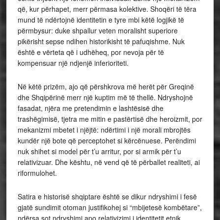
që, kur përhapet, merr përmasa kolektive. Shoqëri të tëra
mund të ndërtojnë identitetin e tyre mbi këtë logjikë të
përmbysur: duke shpallur veten moralisht superiore
pikërisht sepse ndihen historikisht të pafuqishme. Nuk
është e vërteta që i udhëheq, por nevoja për të
kompensuar një ndjenjë inferioriteti.
Në këtë prizëm, ajo që përshkrova më herët për Greqinë
dhe Shqipërinë merr një kuptim më të thellë. Ndryshojnë
fasadat, njëra me pretendimin e lashtësisë dhe
trashëgimisë, tjetra me mitin e pastërtisë dhe heroizmit, por
mekanizmi mbetet i njëjtë: ndërtimi i një morali mbrojtës
kundër një bote që perceptohet si kërcënuese. Perëndimi
nuk shihet si model për t’u arritur, por si armik për t’u
relativizuar. Dhe kështu, në vend që të përballet realiteti, ai
riformulohet.
Satira e historisë shqiptare është se dikur ndryshimi i fesë
gjatë sundimit otoman justifikohej si “mbijetesë kombëtare”,
ndërsa sot ndryshimi apo relativizimi i identitetit etnik