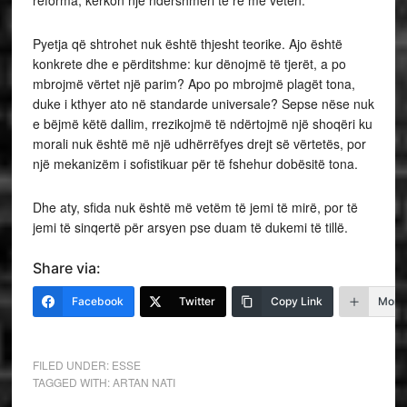
Pyetja që shtrohet nuk është thjesht teorike. Ajo është
konkrete dhe e përditshme: kur dënojmë të tjerët, a po
mbrojmë vërtet një parim? Apo po mbrojmë plagët tona,
duke i kthyer ato në standarde universale? Sepse nëse nuk
e bëjmë këtë dallim, rrezikojmë të ndërtojmë një shoqëri ku
morali nuk është më një udhërrëfyes drejt së vërtetës, por
një mekanizëm i sofistikuar për të fshehur dobësitë tona.
Dhe aty, sfida nuk është më vetëm të jemi të mirë, por të
jemi të sinqertë për arsyen pse duam të dukemi të tillë.
Share via:
Facebook
Twitter
Copy Link
More
FILED UNDER:
ESSE
TAGGED WITH:
ARTAN NATI