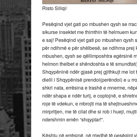
Risto Siliqi/
Pesëqind vjet gati po mbushen qysh se rraca
sikurse insektet me thimthin të helmuem kur
e saj! Pesëqind vjet gati po mbushen qysh s
për ndihmë e për shëlbesë, se ndihma prej kë
mbushen, qysh se qëllimposhtra egërsinë rren
helmon thelbet e shëndoshta e të smundtat
Shqypëninë ndër gjasë prej gjithkujt me lot
dielli i Shqypënisë prendoi(perëndoi) e u rro
shkri nata, errësina e trashë e mnerme, nëpër
ndër shapa e ndër turij, e coptojnë, e shret
roje të vdekun, e mbrojti ma të shejtnueshm
mirpritjen, me të cilat dhe si rob i hueji, m
ndershmin emën “shqyptar!”.
Kështu në errësinë, në rrjedhë të pesëqint vj