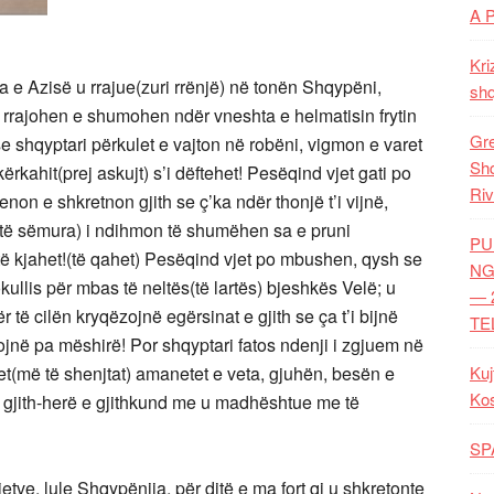
A 
Kri
 e Azisë u rrajue(zuri rrënjë) në tonën Shqypëni,
shq
 rrajohen e shumohen ndër vneshta e helmatisin frytin
Gre
e shqyptari përkulet e vajton në robëni, vigmon e varet
Shq
rkahit(prej askujt) s’i dëftehet! Pesëqind vjet gati po
Riv
on e shkretnon gjith se ç’ka ndër thonjë t’i vijnë,
(të sëmura) i ndihmon të shumëhen sa e pruni
PU
 të kjahet!(të qahet) Pesëqind vjet po mbushen, qysh se
NG
kullis për mbas të neltës(të lartës) bjeshkës Velë; u
— 
 të cilën kryqëzojnë egërsinat e gjith se ça t’i bijnë
TE
nojnë pa mëshirë! Por shqyptari fatos ndenji i zgjuem në
et(më të shenjtat) amanetet e veta, gjuhën, besën e
Kuj
Ko
ujti gjith-herë e gjithkund me u madhështue me të
SP
etve, lule Shqypënija, për ditë e ma fort qi u shkretonte