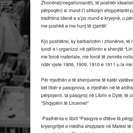
Zhonërat(megallomanët), të poshtër idealis
përpoqën) si mund t’i shkoqin shqypëtarët 
tradhtina idenë e s’po mund e kryejnë, u pë
me pushkë e me hunj të zjarrtë!
Kjo poshtërsi, ky barbarizëm i zhonërve, të n
tundi e i organizoi në qëllimin e shenjtë “L
me forcë materiale, me forcë të zemrës nxit
ndër vjete 1908, 1909, 1910 e 1911 u la me 
Për rrjedhën e të shenjueme të katër vjetëv
kët libër e pasqyrova, e rrjedhën në të ardh
përpiqemi, ta pasqyroj në Librin e Dytë, të c
“Shqypëni të Lirueme!”
-Pasthënia e librit “Pasqyra e ditëve të përg
kryengritjet e mëdha shqiptare në Malësi t