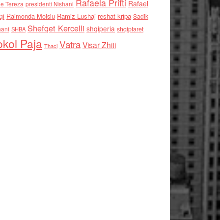
Rafaela Prifti
Rafael
e Tereza
presidenti Nishani
qi
Raimonda Moisiu
Ramiz Lushaj
reshat kripa
Sadik
Shefqet Kercelli
shqiperia
hani
shqiptaret
SHBA
kol Paja
Vatra
Visar Zhiti
Thaci