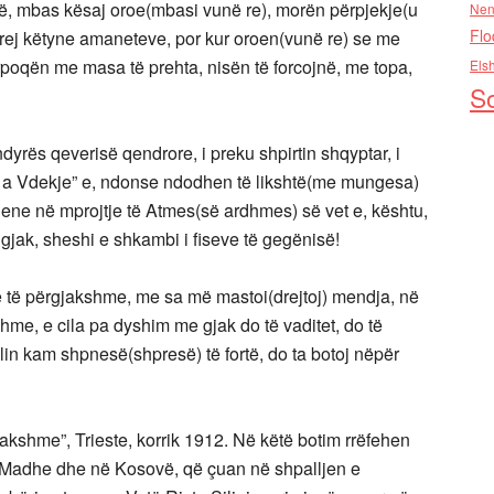
të, mbas kësaj oroe(mbasi vunë re), morën përpjekje(u
Nen
Flo
prej këtyne amaneteve, por kur oroen(vunë re) se me
rpoqën me masa të prehta, nisën të forcojnë, me topa,
Els
So
dyrës qeverisë qendrore, i preku shpirtin shqyptar, i
iri a Vdekje” e, ndonse ndodhen të likshtë(me mungesa)
uene në mprojtje të Atmes(së ardhmes) së vet e, kështu,
gjak, sheshi e shkambi i fiseve të gegënisë!
e të përgjakshme, me sa më mastoi(drejtoj) mendja, në
shme, e cila pa dyshim me gjak do të vaditet, do të
ilin kam shpnesë(shpresë) të fortë, do ta botoj nëpër
jakshme”, Trieste, korrik 1912. Në këtë botim rrëfehen
ë Madhe dhe në Kosovë, që çuan në shpalljen e