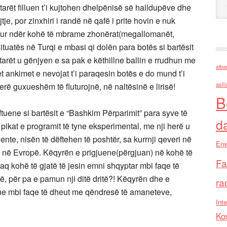
tarët filluen t’i kujtohen dhelpënisë së halldupëve dhe
e, por zinxhiri i randë në qafë i prite hovin e nuk
 Kur ndër kohë të mbrame zhonërat(megallomanët,
tuatës në Turqi e mbasi qi dolën para botës si bartësit
arët u gënjyen e sa pak e këthillne ballin e rrudhun me
alba
 ankimet e nevojat t’i paraqesin botës e do mund t’i
asll
rë guxueshëm të fluturojnë, në naltësinë e lirisë!
B
ftuene si bartësit e “Bashkim Përparimit” para syve të
d
 pikat e programit të tyne eksperimental, me nji herë u
iente, nisën të dëftehen të poshtër, sa kurrnji qeveri në
Env
të në Evropë. Këqyrën e prigjuene(përgjuan) në kohë të
Fa
q kohë të gjatë të jesin emni shqyptar mbi faqe të
në, për pa e pamun nji ditë dritë?! Këqyrën dhe e
ra
ue mbi faqe të dheut me qëndresë të amaneteve,
Inte
Ko