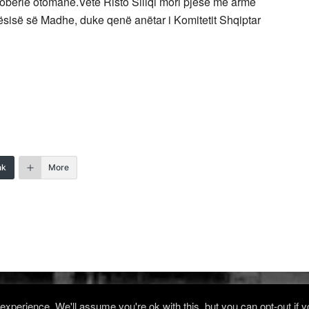
obërie otomane.Vetë Risto Siliqi mori pjesë me armë
sisë së Madhe, duke qenë anëtar i Komitetit Shqiptar
nk
More
xperience. We'll assume you're ok with this, but you can opt-out if 