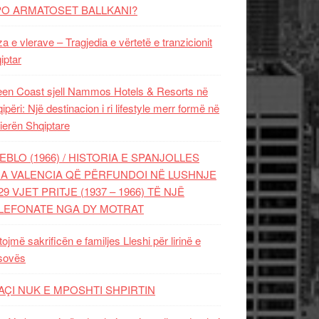
PO ARMATOSET BALLKANI?
za e vlerave – Tragjedia e vërtetë e tranzicionit
iptar
en Coast sjell Nammos Hotels & Resorts në
ipëri: Një destinacion i ri lifestyle merr formë në
ierën Shqiptare
EBLO (1966) / HISTORIA E SPANJOLLES
A VALENCIA QË PËRFUNDOI NË LUSHNJE
29 VJET PRITJE (1937 – 1966) TË NJË
LEFONATE NGA DY MOTRAT
tojmë sakrificën e familjes Lleshi për lirinë e
sovës
AÇI NUK E MPOSHTI SHPIRTIN