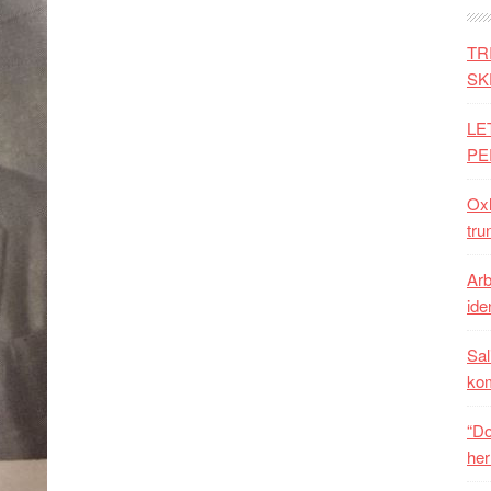
TR
SK
LE
PE
Oxh
tru
Arb
iden
Sal
ko
“Do
her