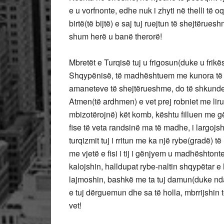
e u vorfnonte, edhe nuk i zhyti në thelli të o
birtë(të bijtë) e saj tuj ruejtun të shejtërue
shum herë u banë therorë!
Mbretët e Turqisë tuj u frigosun(duke u frikë
Shqypënisë, të madhështuem me kunora të her
amaneteve të shejtërueshme, do të shkunden 
Atmen(të ardhmen) e vet prej robniet me lir
mbizotërojnë) kët komb, kështu filluen me gënj
fise të veta randsinë ma të madhe, i largojshi
turqizmit tuj i rritun me ka një rybe(gradë) 
me vjetë e fisi i tij i gënjyem u madhështonte
kalojshin, halldupat rybe-naltin shqypëtar e 
lajmoshin, bashkë me ta tuj damun(duke nd
e tuj dërguemun dhe sa të holla, mbrrijshin t
vet!