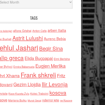
TAGS
arben llalla
alfons Grishaj
Anton Cefa
no kolonjari
Astrit Lulushi
Aurenc Bebja
an Bushati
ehlul Jashari
Beqir Sina
alip greca
Elida Buçpapaj
Elmi Berisha
Eugjen Merlika
er Bytyci
Ermira Babamusta
Frank shkreli
hri Xharra
Fritz
Ilir Levonja
Gezim Llojdia
dovani
kosova
rviste
Kolec Traboini
Keze Kozeta Zylo
sove
nderroi jete
Marjana Bulku
ne Kosove
Murat Gecaj