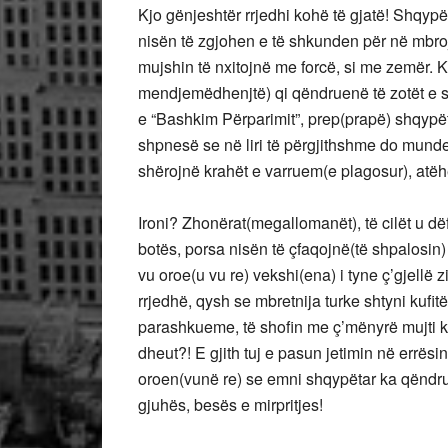
Kjo gënjeshtër rrjedhi kohë të gjatë! Shqypë
nisën të zgjohen e të shkunden për në mbrojtj
mujshin të nxitojnë me forcë, si me zemër.
mendjemëdhenjtë) qi qëndruenë të zotët e si
e “Bashkim Përparimit”, prep(prapë) shqypët
shpnesë se në liri të përgjithshme do mundet
shërojnë krahët e varruem(e plagosur), atëhe
Ironi? Zhonërat(megallomanët), të cilët u dë
botës, porsa nisën të çfaqojnë(të shpalosin)
vu oroe(u vu re) vekshi(ena) i tyne ç’gjellë z
rrjedhë, qysh se mbretnija turke shtyni kufi
parashkueme, të shofin me ç’mënyrë mujti ka
dheut?! E gjith tuj e pasun jetimin në errësi
oroen(vunë re) se emni shqypëtar ka qëndr
gjuhës, besës e mirpritjes!