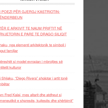
I POEZI PËR GJERGJ KASTRIOTIN-
ËNDERBEUN
TËR E ARKIVIT TE NAUM PRIFTIT NË
RVJETORIN E PARE TE DRAGO SILIQIT
aku, nga elementi arkitektonik te simboli i
ngut familjar
ëreshët si model evropian i mbrojtjes së
titetit kulturor
i Shijaku, “Diego Rivera” shqiptar i artit tonë
mbëtar
m Fred Kalaj, mes altarit dhe atdheut si
meneutikë e shpresës, kujtesës dhe shërbimit”