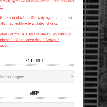
 York, qyteti që ndryshoi emrin… dhe ndryshoi
ën
i zakonor dhe isopolifonia dy nga monumentet
jalla madhështore të antikitetit shqiptar
etari i Vatrës Dr. Elmi Berisha zhvilloi takim në
deminë e Shkencave dhe të Arteve të
sovës
KATEGORITË
egoritë
ARKIV
iv