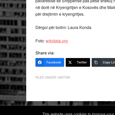
pavarësisë së Shqipërisë pas pesë shekuj r
në dorë në Kryengritjen e Kosovës dhe Malë
për drejtimin e kryengritjes.
Dërgoi për botim: Laura Konda
Foto:
wikidata.org
Share via:
Facebook
Twitter
Copy Li
FILED UNDER:
HISTORI
This website uses cookies to improve your e