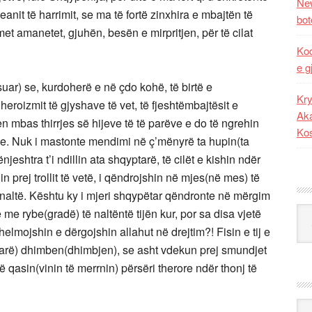
New
qeanit të harrimit, se ma të fortë zinxhira e mbajtën të
bot
shmet amanetet, gjuhën, besën e mirpritjen, për të cilat
Kod
e g
suar) se, kurdoherë e në çdo kohë, të birtë e
Kry
oizmit të gjyshave të vet, të fjeshtëmbajtësit e
Aka
mbas thirrjes së hijeve të të parëve e do të ngrehin
Ko
ue. Nuk i mastonte mendimi në ç’mënyrë ta hupin(ta
eshtra t’i ndillin ata shqyptarë, të cilët e kishin ndër
n prej trollit të vetë, i qëndrojshin në mjes(në mes) të
të naltë. Kështu ky i mjeri shqypëtar qëndronte në mërgim
Kat
 me rybe(gradë) të naltëntë tijën kur, por sa disa vjetë
helmojshin e dërgojshin allahut në drejtim?! Fisin e tij e
arë) dhimben(dhimbjen), se asht vdekun prej smundjet
ë qasin(vinin të merrnin) përsëri therore ndër thonj të
Ark