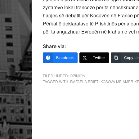
zyrtarëve lokal francezë për ta nënshkruar 
hapjes së debatit për Kosovën në Francë 
Përballë deklaratave të Prishtinës për alea
për ta angazhuar Evropën në krahun e vet m
Share via:
Facebook
Twitter
Copy Li
FILED UNDER:
OPINION
TAGGED WITH:
RAFAELA PRIFTI-KOSOVA ME AMERIK