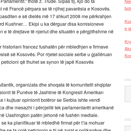
rlamentit.” thotë z. Trude. Sipas tij, kjo do ta
New
bot
t në Francë përpara se të njihej pavarësia e Kosovës.
 pasditen e së dielës më 17 shkurt 2008 me përkrahjen
Kod
ernard Kushner… Ekipi u ka dërguar disa komisioneve
e g
 e të drejtave të njeriut dhe situatën e përgjithshme në
Kry
r historiani francez fushatën për mbledhjen e firmave
Aka
sisë së Kosovës. Por rrjetet sociale serbe u gjallëruan
Ko
 peticioni që thuhet se synon të japë Kosovës
 Atlantik, organizata dhe shoqata të komunitetit shqiptar
Kat
ionit të Punëve të Jashtme të Kongresit Amerikan
 i kujtuar opinionit botëror se Serbia ishte vendi
anca dhe mesazhi i përcjellë tek parlamentarët amerikanë
në Uashington patën jehonë në fushën mediale.
 se ka planifikuar të mbledhë firmat për t’ia mohuar
Ark
 se ta çojë peticionin e tij në zyrat e polikanëve dhe