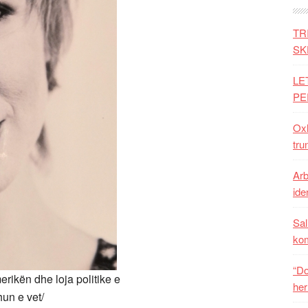
TR
SK
LE
PE
Oxh
tru
Arb
iden
Sal
ko
“Do
rikën dhe loja politike e
her
un e vet/