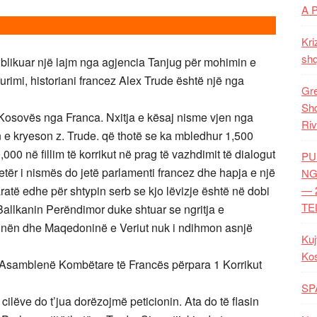
A 
Kri
shq
ikuar një lajm nga agjencia Tanjug për mohimin e
urimi, historiani francez Alex Trude është një nga
Gre
Shq
ë Kosovës nga Franca. Nxitja e kësaj nisme vjen nga
Riv
n e kryeson z. Trude. që thotë se ka mbledhur 1,500
000 në fillim të korrikut në prag të vazhdimit të dialogut
PU
tjetër i nismës do jetë parlamenti francez dhe hapja e një
NG
të edhe për shtypin serb se kjo lëvizje është në dobi
— 
TE
Ballkanin Perëndimor duke shtuar se ngritja e
inën dhe Maqedoninë e Veriut nuk i ndihmon asnjë
Kuj
Ko
Asamblenë Kombëtare të Francës përpara 1 Korrikut
SP
 cilëve do t’jua dorëzojmë peticionin. Ata do të flasin