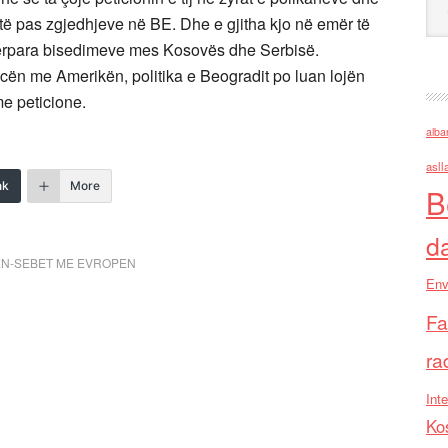
atë pas zgjedhjeve në BE. Dhe e gjitha kjo në emër të
përpara bisedimeve mes Kosovës dhe Serbisë.
ncën me Amerikën, politika e Beogradit po luan lojën
e peticione.
alba
asll
nk
More
B
d
EN-SEBET ME EVROPEN
Env
Fa
ra
Inte
Ko