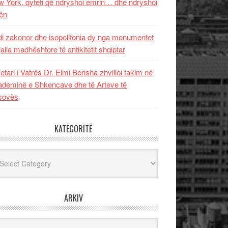
 York, qyteti që ndryshoi emrin… dhe ndryshoi
ën
i zakonor dhe isopolifonia dy nga monumentet
jalla madhështore të antikitetit shqiptar
etari i Vatrës Dr. Elmi Berisha zhvilloi takim në
deminë e Shkencave dhe të Arteve të
sovës
KATEGORITË
egoritë
ARKIV
iv