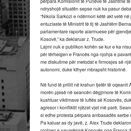
përpara Komisionit të Punëve të Jashtme të Pa
ndryshojë situatën sepse nuk ka pasur deba
“Nikola Sarkozi e ndërmori këtë akt vetë në
entuziaste të Ministrit të tij të Jashtëm B
parlamentare raporte alarmuese për gjendjen
Kosovë,” ka deklaruar z. Trude.
Lajmi nuk e publikon kohën se kur e ka nisu
për tërheqjen e Francës nga njohja e pavarë
me diskutime për metodat e firmosjes së një
autonomi, duke kthyer mbrapsht historinë.
Në fund të prillit në krahun tjetër të oqeanit
morën pjesë në seancën dëgjimore të Komis
kushtuar viktimave të luftës së Kosovës, duke
agresor i konfliktit njëzet vjet më parë. Se
si edhe protesta përpara ambasadës serbe 
Pa kaluar as dy javë, z. Alex Trude deklaron
njohjen e pavarësisë Kosovës nga Franca dhe