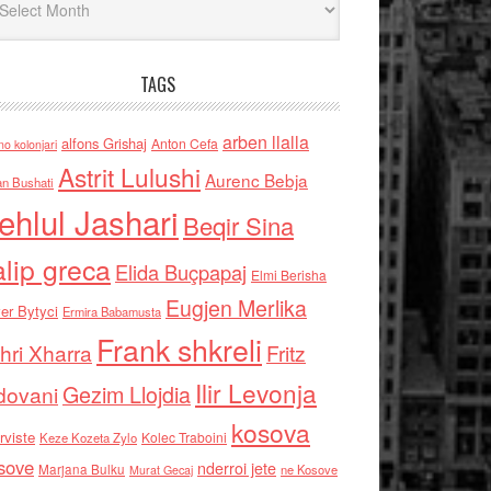
TAGS
arben llalla
alfons Grishaj
Anton Cefa
no kolonjari
Astrit Lulushi
Aurenc Bebja
an Bushati
ehlul Jashari
Beqir Sina
alip greca
Elida Buçpapaj
Elmi Berisha
Eugjen Merlika
er Bytyci
Ermira Babamusta
Frank shkreli
hri Xharra
Fritz
Ilir Levonja
Gezim Llojdia
dovani
kosova
rviste
Kolec Traboini
Keze Kozeta Zylo
sove
nderroi jete
Marjana Bulku
ne Kosove
Murat Gecaj