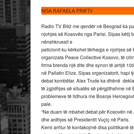
NGA RAFAELA PRIFTI/
Radio TV B92 me qendër në Beograd ka publ
njohjes së Kosovës nga Parisi. Sipas këtij b
nënshkruesit e
peticionit ku kërkohet tërheqja e njohjes s
organizata Peace Collective Kosovo, të cili
firma brenda një dite dhe synon të arrijë 100,
në Pallatin Elize. Sipas organizatorit, hapi 
debat kombëtar. Alex Trude ka dhënë deklara
të zgjidhjes së situatës së përgjithshme në 
problemeve të lidhura me Bosnje Hercegov
pale.
“Ne duam të mbahet debat për Kosovën në 
dhe ardhjes së Presidentit Vuçiç në Paris.
Kemi arritur të kontakojmë disa politikanë të