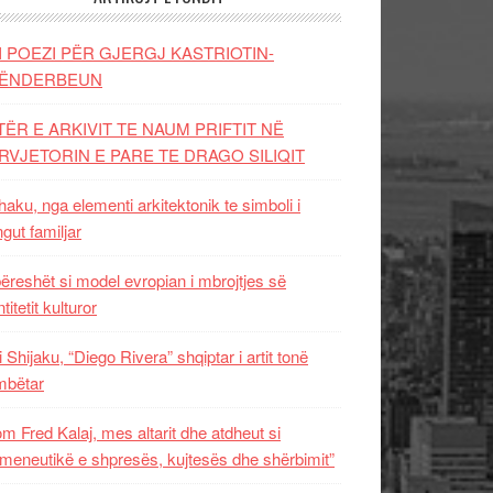
I POEZI PËR GJERGJ KASTRIOTIN-
ËNDERBEUN
TËR E ARKIVIT TE NAUM PRIFTIT NË
RVJETORIN E PARE TE DRAGO SILIQIT
aku, nga elementi arkitektonik te simboli i
ngut familjar
ëreshët si model evropian i mbrojtjes së
titetit kulturor
i Shijaku, “Diego Rivera” shqiptar i artit tonë
mbëtar
m Fred Kalaj, mes altarit dhe atdheut si
meneutikë e shpresës, kujtesës dhe shërbimit”