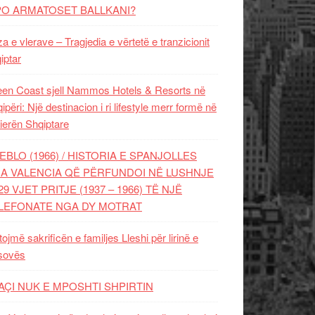
PO ARMATOSET BALLKANI?
za e vlerave – Tragjedia e vërtetë e tranzicionit
iptar
en Coast sjell Nammos Hotels & Resorts në
ipëri: Një destinacion i ri lifestyle merr formë në
ierën Shqiptare
EBLO (1966) / HISTORIA E SPANJOLLES
A VALENCIA QË PËRFUNDOI NË LUSHNJE
29 VJET PRITJE (1937 – 1966) TË NJË
LEFONATE NGA DY MOTRAT
tojmë sakrificën e familjes Lleshi për lirinë e
sovës
AÇI NUK E MPOSHTI SHPIRTIN