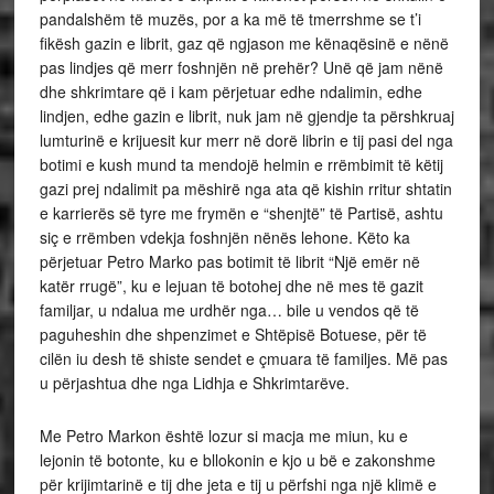
pandalshëm të muzës, por a ka më të tmerrshme se t’i
fikësh gazin e librit, gaz që ngjason me kënaqësinë e nënë
pas lindjes që merr foshnjën në prehër? Unë që jam nënë
dhe shkrimtare që i kam përjetuar edhe ndalimin, edhe
lindjen, edhe gazin e librit, nuk jam në gjendje ta përshkruaj
lumturinë e krijuesit kur merr në dorë librin e tij pasi del nga
botimi e kush mund ta mendojë helmin e rrëmbimit të këtij
gazi prej ndalimit pa mëshirë nga ata që kishin rritur shtatin
e karrierës së tyre me frymën e “shenjtë” të Partisë, ashtu
siç e rrëmben vdekja foshnjën nënës lehone. Këto ka
përjetuar Petro Marko pas botimit të librit “Një emër në
katër rrugë”, ku e lejuan të botohej dhe në mes të gazit
familjar, u ndalua me urdhër nga… bile u vendos që të
paguheshin dhe shpenzimet e Shtëpisë Botuese, për të
cilën iu desh të shiste sendet e çmuara të familjes. Më pas
u përjashtua dhe nga Lidhja e Shkrimtarëve.
Me Petro Markon është lozur si macja me miun, ku e
lejonin të botonte, ku e bllokonin e kjo u bë e zakonshme
për krijimtarinë e tij dhe jeta e tij u përfshi nga një klimë e