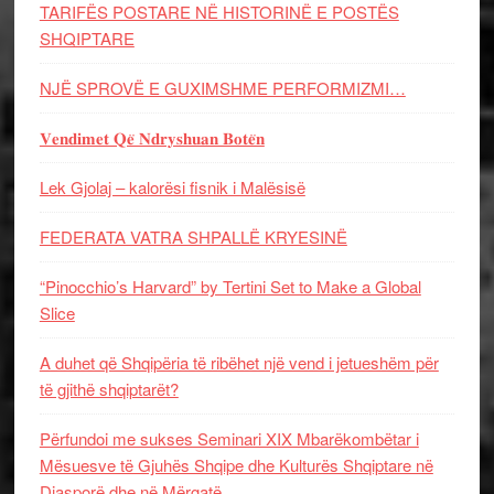
TARIFËS POSTARE NË HISTORINË E POSTËS
SHQIPTARE
NJË SPROVË E GUXIMSHME PERFORMIZMI…
𝐕𝐞𝐧𝐝𝐢𝐦𝐞𝐭 𝐐𝐞̈ 𝐍𝐝𝐫𝐲𝐬𝐡𝐮𝐚𝐧 𝐁𝐨𝐭𝐞̈𝐧
Lek Gjolaj – kalorësi fisnik i Malësisë
FEDERATA VATRA SHPALLË KRYESINË
“Pinocchio’s Harvard” by Tertini Set to Make a Global
Slice
A duhet që Shqipëria të ribëhet një vend i jetueshëm për
të gjithë shqiptarët?
Përfundoi me sukses Seminari XIX Mbarëkombëtar i
Mësuesve të Gjuhës Shqipe dhe Kulturës Shqiptare në
Diasporë dhe në Mërgatë