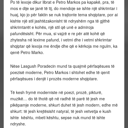
Po të lexoje dikur librat e Petro Markos pa kapakë, pra, të
mos e dije se janë të tij, do mendoje se ishte një shkrimtar i
huaj, kjo jo për faktin se nuk trajtonte tema shqiptare, por ai
kishte një stil jashtëzakonisht të ndryshëm nga të gjithë
shkrimtarët e kohës, një stil që unë e admiroja
pafundësisht. Për mua, si vajzë e re për atë kohë që
zhytesha në lexime pafund, i vetmi dhe i vetmi shkrimtar
shqiptar që lexoja me ëndje dhe që e kërkoja me ngulm, ka
qenë Petro Marko.
Nëse Lasgush Poradecin mund ta quajmë përfaqësues të
poezisë moderne, Petro Markos i shtohet edhe të qenit
përfaqësues i denjë i prozës moderne shqiptare.
Të kesh frymë moderniste në poezi, prozë, pikturë,
muzikë… do të thotë që në radhë të parë të jesh me
pikëpamje moderne, shkurt duhet të jesh modern, edhe më
shkurt: të jesh krejtësisht natyral, të jesh vetvetja e kush
ishte kështu, mbeti kështu, sepse nuk mund të ishte
ndryshe.