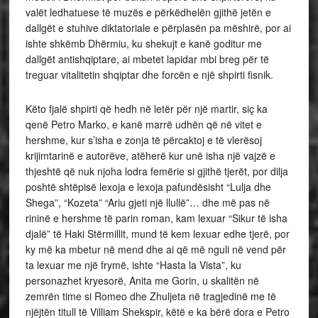
valët ledhatuese të muzës e përkëdhelën gjithë jetën e
dallgët e stuhive diktatoriale e përplasën pa mëshirë, por ai
ishte shkëmb Dhërmiu, ku shekujt e kanë goditur me
dallgët antishqiptare, ai mbetet lapidar mbi breg për të
treguar vitalitetin shqiptar dhe forcën e një shpirti fisnik.
Këto fjalë shpirti që hedh në letër për një martir, siç ka
qenë Petro Marko, e kanë marrë udhën që në vitet e
hershme, kur s’isha e zonja të përcaktoj e të vlerësoj
krijimtarinë e autorëve, atëherë kur unë isha një vajzë e
thjeshtë që nuk njoha lodra femërie si gjithë tjerët, por dilja
poshtë shtëpisë lexoja e lexoja pafundësisht “Lulja dhe
Shega”, “Kozeta” “Ariu gjeti një llullë”… dhe më pas në
rininë e hershme të parin roman, kam lexuar “Sikur të isha
djalë” të Haki Stërmillit, mund të kem lexuar edhe tjerë, por
ky më ka mbetur në mend dhe ai që më nguli në vend për
ta lexuar me një frymë, ishte “Hasta la Vista”, ku
personazhet kryesorë, Anita me Gorin, u skalitën në
zemrën time si Romeo dhe Zhuljeta në tragjedinë me të
njëjtën titull të Villiam Shekspir, këtë e ka bërë dora e Petro