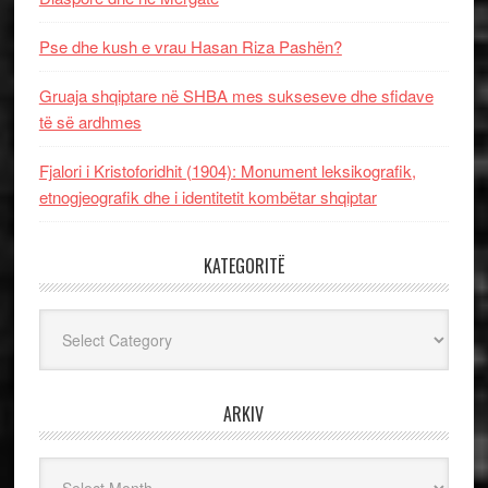
Pse dhe kush e vrau Hasan Riza Pashën?
Gruaja shqiptare në SHBA mes sukseseve dhe sfidave
të së ardhmes
Fjalori i Kristoforidhit (1904): Monument leksikografik,
etnogjeografik dhe i identitetit kombëtar shqiptar
KATEGORITË
Kategoritë
ARKIV
Arkiv