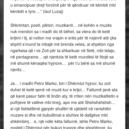
u emancipuar drejt forcimit për të qëndruar në këmbë mbi
këmbët e tyre….” (Isuf Luzaj)
Shkrimtari, poeti, piktori, muzikanti… në kohën e muzës
nuk mendon sa i madh do të bëhet, sa vlera do të ketë
krijimi i tij, ai nxiton me vrapin e erës për të nxjerrë atë çka
shpirti s’mund ta mbajë më brenda vetes, ai shpëton nga
ngarkesa që i ve Zoti për ta shkarkuar në fletë, mbi telajo,
në pentagrame… që njerëzia të ketë mundësi të fitojë sa
më shumë kënaqësi hyjnore… për t’u bërë sa më shumë
njerëz…
Ja… i madhi Petro Marko, biri i Dhërmiut hyjnor, ku zoti
duhet të ketë qenë në muzë kur e krijoi… Fatlumë janë ata
që kanë pasur fatin të lindin aty, të rriten nën muzikalitetin e
puthjeve të valëve mbi breg, apo me atë Shshshshshsh…
si një fishkëllimë gjarpër shullëri të ujëdetit në ranishtën
rruzare si dhe në bubullimat e stuhive të dallgëve mbi
shkëmbinj… e, një ndër këta fatlumë, ishte Petro Marko,
modeli i Dhërmiut për bukuri trupore dhe shpirtërore, ku