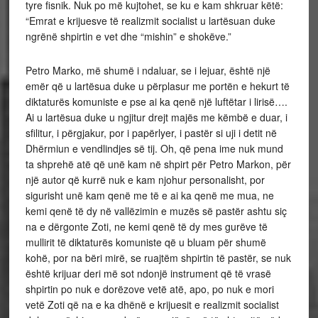
tyre fisnik. Nuk po më kujtohet, se ku e kam shkruar këtë:
“Emrat e krijuesve të realizmit socialist u lartësuan duke
ngrënë shpirtin e vet dhe “mishin” e shokëve.”
Petro Marko, më shumë i ndaluar, se i lejuar, është një
emër që u lartësua duke u përplasur me portën e hekurt të
diktaturës komuniste e pse ai ka qenë një luftëtar i lirisë….
Ai u lartësua duke u ngjitur drejt majës me këmbë e duar, i
sfilitur, i përgjakur, por i papërlyer, i pastër si uji i detit në
Dhërmiun e vendlindjes së tij. Oh, që pena ime nuk mund
ta shprehë atë që unë kam në shpirt për Petro Markon, për
një autor që kurrë nuk e kam njohur personalisht, por
sigurisht unë kam qenë me të e ai ka qenë me mua, ne
kemi qenë të dy në vallëzimin e muzës së pastër ashtu siç
na e dërgonte Zoti, ne kemi qenë të dy mes gurëve të
mullirit të diktaturës komuniste që u bluam për shumë
kohë, por na bëri mirë, se ruajtëm shpirtin të pastër, se nuk
është krijuar deri më sot ndonjë instrument që të vrasë
shpirtin po nuk e dorëzove vetë atë, apo, po nuk e mori
vetë Zoti që na e ka dhënë e krijuesit e realizmit socialist