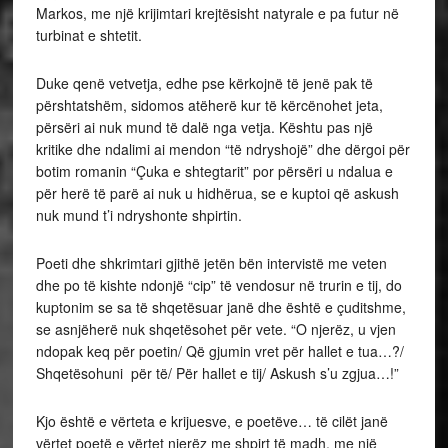
Markos, me një krijimtari krejtësisht natyrale e pa futur në
turbinat e shtetit.
Duke qenë vetvetja, edhe pse kërkojnë të jenë pak të
përshtatshëm, sidomos atëherë kur të kërcënohet jeta,
përsëri ai nuk mund të dalë nga vetja. Kështu pas një
kritike dhe ndalimi ai mendon “të ndryshojë” dhe dërgoi për
botim romanin “Çuka e shtegtarit” por përsëri u ndalua e
për herë të parë ai nuk u hidhërua, se e kuptoi që askush
nuk mund t’i ndryshonte shpirtin.
Poeti dhe shkrimtari gjithë jetën bën intervistë me veten
dhe po të kishte ndonjë “cip” të vendosur në trurin e tij, do
kuptonim se sa të shqetësuar janë dhe është e çuditshme,
se asnjëherë nuk shqetësohet për vete. “O njerëz, u vjen
ndopak keq për poetin/ Që gjumin vret për hallet e tua…?/
Shqetësohuni për të/ Për hallet e tij/ Askush s’u zgjua…!”
Kjo është e vërteta e krijuesve, e poetëve… të cilët janë
vërtet poetë e vërtet njerëz me shpirt të madh, me një