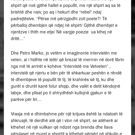
shpirt që nxë gjithë hallet e popullit, me një shpirt aq sa të
brishtë dhe naiv, po aq i hekurt dhe “rebel” ndaj
padrejtësive. “Përse më përzgjodhi zoti poete?/ Të
përballoj dhembjen që ndjej në shpirt/ Gjithë dhembjet e
njerëzve i thith me etje/ Në vargje poezie ua kthej në
dritë…”
Dhe Petro Marko, jo vetëm e imagjinonte intervistën me
veten, ai i hidhte në letër që brezat të merrnin në dorë librin
nga më të arrirët e kohëve “Intervistë me Vetveten” ,
intervistë që njeriu e bën për të shkarkuar peshën e rëndë
të dhembjeve të popullit të tij, të krahinës së tij, ku dhe
gurët e drurët kanë folur shqip, dhe valët e detit këndojnë
labçe, dhe plisat po ti shtrydhësh kullojnë gjakun e të
parëve për liri…
Vrasja më e dhimbshme për një krijues është ta ndalosh të
shkruajë, të derdhë atë që i vlon në shpirt, se atëherë ai
kthehet në një vullkan që ndizet nga brenda dhe llava
përplaset në muret e shpirtit e kthehet përsëri në shkulin e