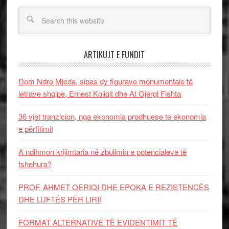
ARTIKUJT E FUNDIT
Dom Ndre Mjeda, sipas dy figurave monumentale të
letrave shqipe, Ernest Koliqit dhe At Gjergj Fishta
36 vjet tranzicion, nga ekonomia prodhuese te ekonomia
e përfitimit
A ndihmon krijimtaria në zbulimin e potencialeve të
fshehura?
PROF. AHMET QERIQI DHE EPOKA E REZISTENCЁS
DHE LUFTЁS PЁR LIRI!
FORMAT ALTERNATIVE TË EVIDENTIMIT TË