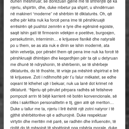
duhen mëshiruar, se dorëzuan gjënë më të shtrenjtë që ka
njeriu, shpirtin, dhe, duke mbetur pa shpirt, u shndërruan
në makineri “moderne” në shërbim të diktaturës. Oh, që
edhe për këta nuk ka forcë pena ime të përshkruajë
errësirën që pushtoi zemrën e tyre dhe egërsinë egoiste,
saqë ishin gati të firmosnin vdekjen e poetëve, burgosjen,
persekutimin, internimin… e krijuesve fisnikë dhe natyralë
po u them, se as ata nuk e dinin se ishin modernë, ata
ishin vetvetja, por përsëri them që pena ime nuk ka forcë të
përshkruajë dhimbjen dhe keqardhjen për ta që u detyruan
me dhunë të ndryshonin, të shërbenin, se të shërbeje
diktaturës, do të thoshte, të vrisje pa mëshirë shpirtrat e lirë
të krijuesve. Zoti i ndihmoftë për t’u falur mëkatet, se edhe
oqeani të kthehet ujë i bekuar, nuk ua lanë dot krimet në
diktaturë. “Njeriu që përulet përpara radhës së fetisheve
pompozë arrin të bëjë karrierë në botën konvencionale, së
cilës i sakrifikon personalitetin e tij, gjen atë që meriton…
Duke u tallur me ta, njeriu i lirë është një zotni natyror i të
gjithë shërbëtorëve që e adhurojnë. Duke respektuar
virtytin dhe meritën më parë, se radhën dhe influencën, të
rinjtë do të mësojnë të shpëtojnë nga robëria morale, duke