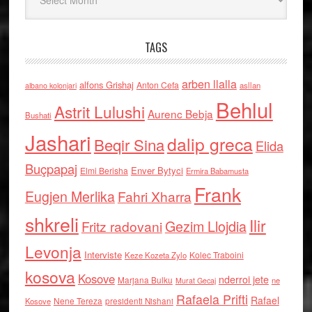
TAGS
arben llalla
alfons Grishaj
Anton Cefa
asllan
albano kolonjari
Behlul
Astrit Lulushi
Aurenc Bebja
Bushati
Jashari
dalip greca
Beqir Sina
Elida
Buçpapaj
Enver Bytyci
Elmi Berisha
Ermira Babamusta
Frank
Eugjen Merlika
Fahri Xharra
shkreli
Ilir
Gezim Llojdia
Fritz radovani
Levonja
Interviste
Kolec Traboini
Keze Kozeta Zylo
kosova
Kosove
nderroi jete
Marjana Bulku
ne
Murat Gecaj
Rafaela Prifti
Rafael
Nene Tereza
Kosove
presidenti Nishani