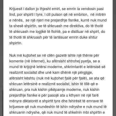
Krijuesit i dallon jo thjesht emiri, se emrin ia vendosin pasi
lind, por shpirti i tyre, i cili pulson që në embrion, në mitrën
e nënës, se një njeri me prejardhje fisnike, kurrë nuk mund
ta shesë shpirtin, se të shkruash me direktiva, do të thotë
të shkruash me logjikë të ftohtë, pa e distiluar në shpirt, do
të thotë të shkruash për të lartësuar emrin duke shitur
shpirtin.
Nuk më kujtohet se në cilën gazetë ishte një thënie për
komente (në internet), ku afërsisht shtrohej pyetja, se a
mund të krijojnë letërsi moderne, shkrimtarët e letërsisë së
realizmit socialist dhe unë kam dhënë një përgjigje,
afërsisht kështu (nuk më kujtohet fjalë për fjalë), se ata që
shkruan letërsinë e realizmit socialist, ishin të tillë që e
shkruan, pra nuk kishin pikëpamje moderne, nuk kishin
prejardhje fisnike e për pasojë ata u kthyen në një farë
mënyre diktatorët e shpirtit tyre dhe fshirësit të emrave të
krijuesve që nuk mundeshin të ishin ndryshe e nuk mund të
shkruanin ndryshe, që nuk mund të shkelnin mbi shpirtin e