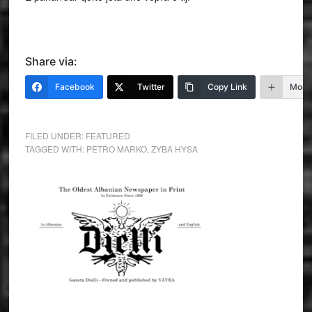
Share via:
Facebook
Twitter
Copy Link
More
FILED UNDER:
FEATURED
TAGGED WITH:
PETRO MARKO
,
ZYBA HYSA