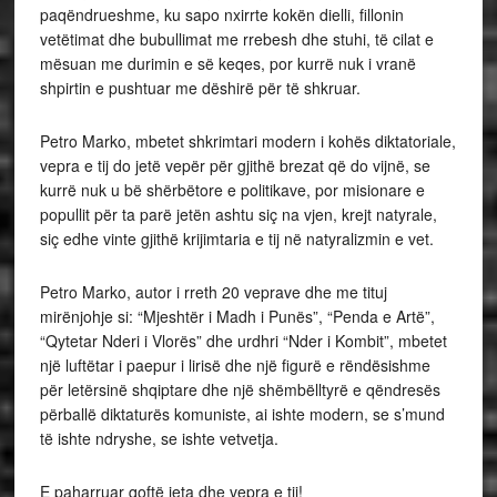
paqëndrueshme, ku sapo nxirrte kokën dielli, fillonin
vetëtimat dhe bubullimat me rrebesh dhe stuhi, të cilat e
mësuan me durimin e së keqes, por kurrë nuk i vranë
shpirtin e pushtuar me dëshirë për të shkruar.
Petro Marko, mbetet shkrimtari modern i kohës diktatoriale,
vepra e tij do jetë vepër për gjithë brezat që do vijnë, se
kurrë nuk u bë shërbëtore e politikave, por misionare e
popullit për ta parë jetën ashtu siç na vjen, krejt natyrale,
siç edhe vinte gjithë krijimtaria e tij në natyralizmin e vet.
Petro Marko, autor i rreth 20 veprave dhe me tituj
mirënjohje si: “Mjeshtër i Madh i Punës”, “Penda e Artë”,
“Qytetar Nderi i Vlorës” dhe urdhri “Nder i Kombit”, mbetet
një luftëtar i paepur i lirisë dhe një figurë e rëndësishme
për letërsinë shqiptare dhe një shëmbëlltyrë e qëndresës
përballë diktaturës komuniste, ai ishte modern, se s’mund
të ishte ndryshe, se ishte vetvetja.
E paharruar qoftë jeta dhe vepra e tij!