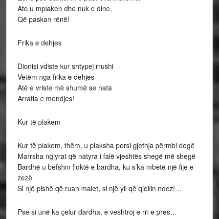
Ato u mplaken dhe nuk e dine,
Që paskan rënë!
Frika e dehjes
Dionisi vdiste kur shtypej rrushi
Vetëm nga frika e dehjes
Atë e vriste më shumë se nata
Arratia e mendjes!
Kur të plakem
Kur të plakem, thëm, u plaksha porsi gjethja përmbi degë
Marrsha ngjyrat që natyra i falë vjeshtës shegë më shegë
Bardhë u befshin floktë e bardha, ku s’ka mbetë një fije e
zezë
Si një pishë që ruan malet, si një yll që qiellin ndez!…
Pse si unë ka çelur dardha, e veshtroj e rri e pres…