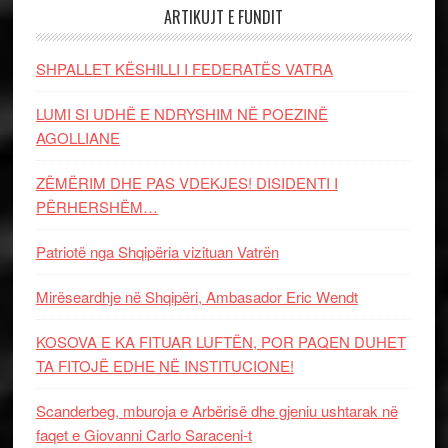
ARTIKUJT E FUNDIT
SHPALLET KËSHILLI I FEDERATËS VATRA
LUMI SI UDHË E NDRYSHIM NË POEZINË
AGOLLIANE
ZËMËRIM DHE PAS VDEKJES! DISIDENTI I
PËRHERSHËM…
Patriotë nga Shqipëria vizituan Vatrën
Mirëseardhje në Shqipëri, Ambasador Eric Wendt
KOSOVA E KA FITUAR LUFTËN, POR PAQEN DUHET
TA FITOJË EDHE NË INSTITUCIONE!
Scanderbeg, mburoja e Arbërisë dhe gjeniu ushtarak në
faqet e Giovanni Carlo Saraceni-t