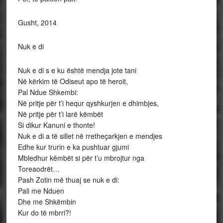
Gusht, 2014
Nuk e di
Nuk e di s e ku është mendja jote tani
Në kërkim të Odiseut apo të heroit,
Pal Ndue Shkembi:
Në pritje për t’i hequr qyshkurjen e dhimbjes,
Në pritje për t’i larë këmbët
Si dikur Kanuni e thonte!
Nuk e di a të sillet në rretheçarkjen e mendjes
Edhe kur trurin e ka pushtuar gjumi
Mbledhur këmbët si për t’u mbrojtur nga
Toreaodrët…
Pash Zotin më thuaj se nuk e di:
Pali me Nduen
Dhe me Shkëmbin
Kur do të mbrri?!