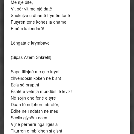
Me një ditë,
Vit për vit me një datë
Shekujve u dhamë frymën tonë
Futyrën tone kohës ia dhamë
E bëm kalendarë!
Lëngata e krymbave
(Sipas Azem Shkrelit)
Sapo fillojnë me çue kryet
zhvendosin koken në bisht
Ecja së prapthi
Është e vetmja mundësi të leviz!
Në sojin dhe fenë e tyre
Duan të ndjehen mbretër,
Edhe në i ndafsh në mes
Secila gjysëm ecen….
Vijnë përherë nga ligësia
Tkurren e mblidhen si gisht