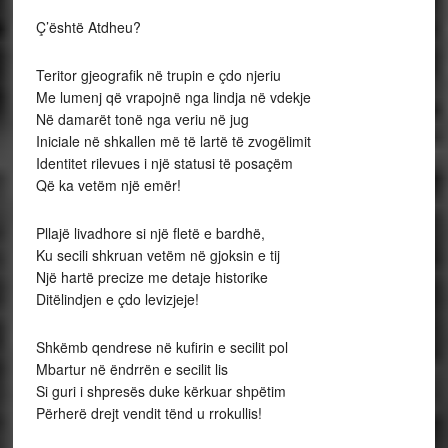
Ç’është Atdheu?
Teritor gjeografik në trupin e çdo njeriu
Me lumenj që vrapojnë nga lindja në vdekje
Në damarët tonë nga veriu në jug
Iniciale në shkallen më të lartë të zvogëlimit
Identitet rilevues i një statusi të posaçëm
Që ka vetëm një emër!
Pllajë livadhore si një fletë e bardhë,
Ku secili shkruan vetëm në gjoksin e tij
Një hartë precize me detaje historike
Ditëlindjen e çdo levizjeje!
Shkëmb qendrese në kufirin e secilit pol
Mbartur në ëndrrën e secilit lis
Si guri i shpresës duke kërkuar shpëtim
Përherë drejt vendit tënd u rrokullis!