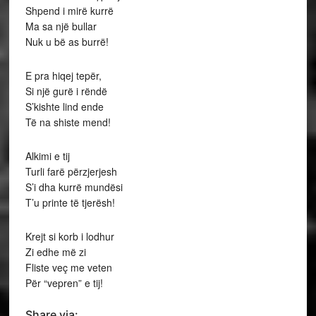
Shpend i mirë kurrë
Ma sa një bullar
Nuk u bë as burrë!
E pra hiqej tepër,
Si një gurë i rëndë
S’kishte lind ende
Të na shiste mend!
Alkimi e tij
Turli farë përzjerjesh
S’i dha kurrë mundësi
T’u printe të tjerësh!
Krejt si korb i lodhur
Zi edhe më zi
Fliste veç me veten
Për “vepren” e tij!
Share via: