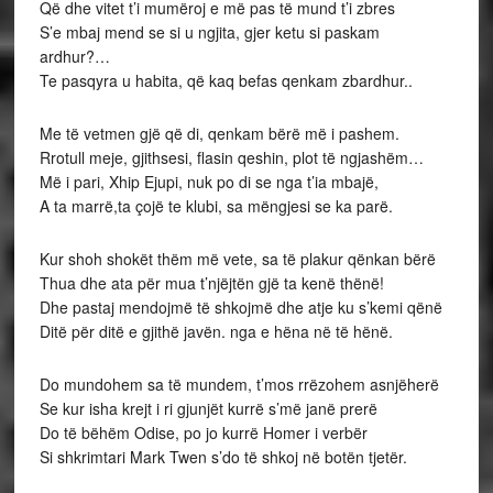
Që dhe vitet t’i mumëroj e më pas të mund t’i zbres
S’e mbaj mend se si u ngjita, gjer ketu si paskam
ardhur?…
Te pasqyra u habita, që kaq befas qenkam zbardhur..
Me të vetmen gjë që di, qenkam bërë më i pashem.
Rrotull meje, gjithsesi, flasin qeshin, plot të ngjashëm…
Më i pari, Xhip Ejupi, nuk po di se nga t’ia mbajë,
A ta marrë,ta çojë te klubi, sa mëngjesi se ka parë.
Kur shoh shokët thëm më vete, sa të plakur qënkan bërë
Thua dhe ata për mua t’njëjtën gjë ta kenë thënë!
Dhe pastaj mendojmë të shkojmë dhe atje ku s’kemi qënë
Ditë për ditë e gjithë javën. nga e hëna në të hënë.
Do mundohem sa të mundem, t’mos rrëzohem asnjëherë
Se kur isha krejt i ri gjunjët kurrë s’më janë prerë
Do të bëhëm Odise, po jo kurrë Homer i verbër
Si shkrimtari Mark Twen s’do të shkoj në botën tjetër.