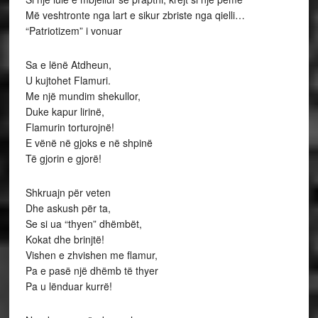
Më veshtronte nga lart e sikur zbriste nga qielli…
“Patriotizem” i vonuar
Sa e lënë Atdheun,
U kujtohet Flamuri.
Me një mundim shekullor,
Duke kapur lirinë,
Flamurin torturojnë!
E vënë në gjoks e në shpinë
Të gjorin e gjorë!
Shkruajn për veten
Dhe askush për ta,
Se si ua “thyen” dhëmbët,
Kokat dhe brinjtë!
Vishen e zhvishen me flamur,
Pa e pasë një dhëmb të thyer
Pa u lënduar kurrë!