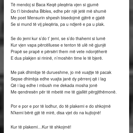
Të mendoj si Baca Keqë pleqëria vjen si gjumë
Do t’i bindesha Bibles, edhe për një jetë më shumë
Me poet Mensurin shpesh bisedojmë gjërë e gjatë
Se si mund të vij pleqëria, pa u ndjerë e pa u plak.
Se do jemi kur s’do t’ jemi, se s’do thahemi si lumë
Kur vjen vapa përcëlluese e tenton të ulë në gjunjë
Prapë se prapë e përsëri them më vete ndonjëherë
E dua plakjen si rininë, n’moshën time le të bjerë.
Me pak dhimbje të durueshme, jo më vuajtje të pacak
Sepse dhimbja edhe vuajta janë dy përrenj që i lag
Që i lag edhe i mbush me dekada mosha jonë
Me qendresën për të mbetë me të gjallët përgjithëmonë.
Por e por e por të lodhur, do të plakemi e do shkojmë
N’kemi bërë gjë të mirë, disa vjet do na kujtojnë!
Kur të plakemi…Kur të shkojmë!