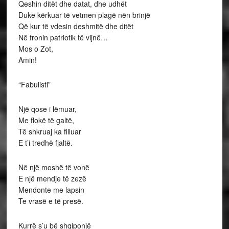
Qeshin ditët dhe datat, dhe udhët
Duke kërkuar të vetmen plagë nën brinjë
Që kur të vdesin deshmitë dhe ditët
Në fronin patriotik të vijnë…
Mos o Zot,
Amin!
“Fabulisti”
Një qose i lëmuar,
Me flokë të galtë,
Të shkruaj ka filluar
E t’i tredhë fjaltë.
Në një moshë të vonë
E një mendje të zezë
Mendonte me lapsin
Te vrasë e të presë.
Kurrë s’u bë shqiponjë