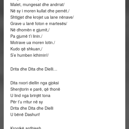
Malet, mungesat dhe andrrat/
Në sy i moren kullat dhe pemët./
Shtigjet dhe krojet ua lane nënave/
Grave u lanë foton e martesës/
Në dhomën e gjumit,/
Pa gjumë t’i linin./
Motrave ua moren lotin./
Kudo që shkuan,/
S’e humben kthimin!/
Drita dhe Dita dhe Dielli…
Dita nxori diellin nga gjoksi
Shenjtorin e parë, që thonë
U lind nga brinjët tona
Për t’u rritur në sy
Drita dhe Dita dhe Dielli
U bënë Dashuri!
Kronikë ardhjesh