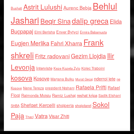
Behlul
Astrit Lulushi
Aurenc Bebja
Bushati
Jashari
dalip greca
Beqir Sina
Elida
Buçpapaj
Enver Bytyci
Elmi Berisha
Ermira Babamusta
Frank
Eugjen Merlika
Fahri Xharra
shkreli
Ilir
Gezim Llojdia
Fritz radovani
Levonja
Interviste
Kolec Traboini
Keze Kozeta Zylo
kosova
Kosove
nderroi jete
Marjana Bulku
ne
Murat Gecaj
Rafaela Prifti
Rafael
Nene Tereza
Kosove
presidenti Nishani
Floqi
Raimonda Moisiu
Ramiz Lushaj
reshat kripa
Sadik Elshani
Sokol
Shefqet Kercelli
shqiperia
shqiptaret
SHBA
Paja
Vatra
Visar Zhiti
Thaci