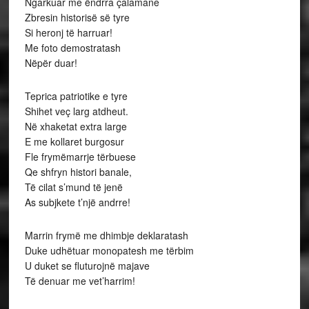
Ngarkuar me ëndrra çalamane
Zbresin historisë së tyre
Si heronj të harruar!
Me foto demostratash
Nëpër duar!
Teprica patriotike e tyre
Shihet veç larg atdheut.
Në xhaketat extra large
E me kollaret burgosur
Fle frymëmarrje tërbuese
Qe shfryn histori banale,
Të cilat s’mund të jenë
As subjkete t’një andrre!
Marrin frymë me dhimbje deklaratash
Duke udhëtuar monopatesh me tërbim
U duket se fluturojnë majave
Të denuar me vet’harrim!