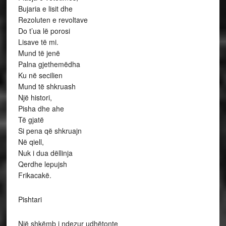
Bujaria e lisit dhe
Rezoluten e revoltave
Do t’ua lë porosi
Lisave të mi.
Mund të jenë
Palna gjethemëdha
Ku në secilien
Mund të shkruash
Një histori,
Pisha dhe ahe
Të gjatë
Si pena që shkruajn
Në qiell,
Nuk i dua dëllinja
Qerdhe lepujsh
Frikacakë.
Pishtari
Një shkëmb i ndezur udhëtonte