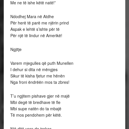
Me ne të ishe këtë natë!”
Ndodhej Mara në Atdhe
Për herë të parë me njërin prind
Aspak e lehtë s’ishte për të
Për një të lindur në Amerikë!
Ngjitje
Varem mjegulles që puth Munellen
I dehur si dita në mëngjes
Sikur të kisha fjetur me hënën
Nga froni ëndrëën mos ta zbres!
T’u ngjitem pishave gjer në majë
Mbi degë të bredhave të fle
Mbi supe natën do ta mbajë
Të mos pendohem për këtë.
Një ditë vere do trokas