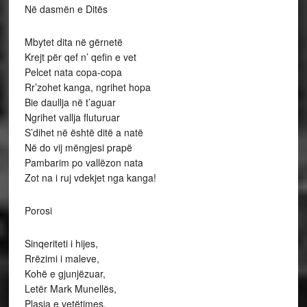
Në dasmën e Ditës
Mbytet dita në gërnetë
Krejt për qef n’ qefin e vet
Pelcet nata copa-copa
Rr’zohet kanga, ngrihet hopa
Bie daullja në t’aguar
Ngrihet vallja fluturuar
S’dihet në është ditë a natë
Në do vij mëngjesi prapë
Pambarim po vallëzon nata
Zot na i ruj vdekjet nga kanga!
Porosi
Sinqeriteti i hijes,
Rrëzimi i maleve,
Kohë e gjunjëzuar,
Letër Mark Munellës,
Plasja e vetëtimes,