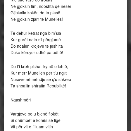
Në gjoksin tim, ndoshta që nesër
Gjinkalla kokën do ta plasë
Në gjoksin zjarr të Munellës!
Të dehur ketrat nga bim’sia
Kur gurët nata s’i përgjumë
Do ndalen krojeve të jeshilta
Duke kërcyer udhë pa udhë!
Do t’i kreh pishat frymë e lehtë,
Kur merr Munellën për t’u ngjit
Nuseve në mëndje se ç’u shkrep
Ta shpallin shtratin Republikë!
Ngashmëri
Vargjeve po u bjenë flokët
Si dhëmbët e kohës së ligë
Vit për vit e filluam vitin