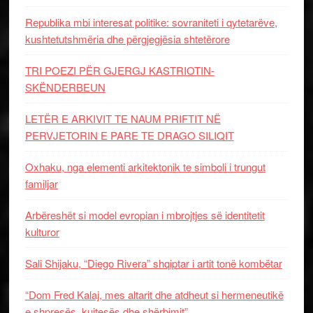
Republika mbi interesat politike: sovraniteti i qytetarëve,
kushtetutshmëria dhe përgjegjësia shtetërore
TRI POEZI PËR GJERGJ KASTRIOTIN-
SKËNDERBEUN
LETËR E ARKIVIT TE NAUM PRIFTIT NË
PERVJETORIN E PARE TE DRAGO SILIQIT
Oxhaku, nga elementi arkitektonik te simboli i trungut
familjar
Arbëreshët si model evropian i mbrojtjes së identitetit
kulturor
Sali Shijaku, “Diego Rivera” shqiptar i artit tonë kombëtar
“Dom Fred Kalaj, mes altarit dhe atdheut si hermeneutikë
e shpresës, kujtesës dhe shërbimit”