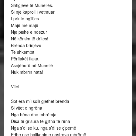
Shtigjeve të Munellës.
Si një kaproll i vetmuar
I printe ngjitjes.
Majë më majë
Një pishë e ndezur
Në kërkim të drites!
Brënda brinjëve
Të shkëmbit
Përflakët flaka.
Asnjëherë në Munellë
Nuk mbrrin nata!
Vitet
Sot era m’i solli gjethet brenda
Si vitet e ngrëna
Nga hëna dhe mbrëmja
Disa të grisura të gjitha të rëna
Nga s’di se ku, nga s’di se ç’pemë
Edhe pse ballkonin e pastrova mbrëmë,