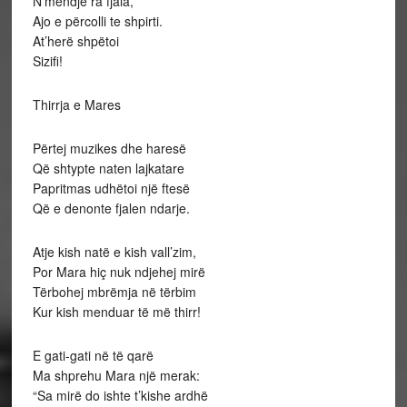
N’mendje ra fjala,
Ajo e përcolli te shpirti.
At’herë shpëtoi
Sizifi!
Thirrja e Mares
Përtej muzikes dhe haresë
Që shtypte naten lajkatare
Papritmas udhëtoi një ftesë
Që e denonte fjalen ndarje.
Atje kish natë e kish vall’zim,
Por Mara hiç nuk ndjehej mirë
Tërbohej mbrëmja në tërbim
Kur kish menduar të më thirr!
E gati-gati në të qarë
Ma shprehu Mara një merak:
“Sa mirë do ishte t’kishe ardhë