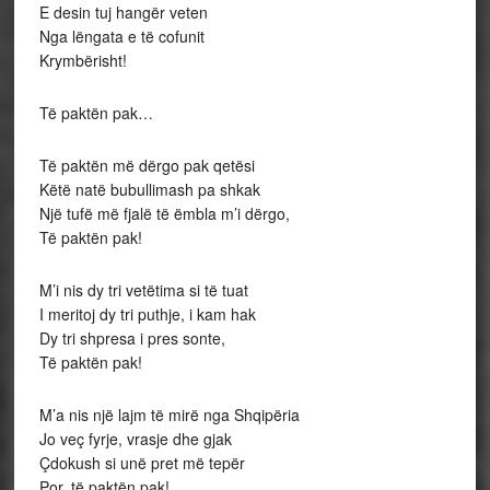
E desin tuj hangër veten
Nga lëngata e të cofunit
Krymbërisht!
Të paktën pak…
Të paktën më dërgo pak qetësi
Këtë natë bubullimash pa shkak
Një tufë më fjalë të ëmbla m’i dërgo,
Të paktën pak!
M’i nis dy tri vetëtima si të tuat
I meritoj dy tri puthje, i kam hak
Dy tri shpresa i pres sonte,
Të paktën pak!
M’a nis një lajm të mirë nga Shqipëria
Jo veç fyrje, vrasje dhe gjak
Çdokush si unë pret më tepër
Por, të paktën pak!