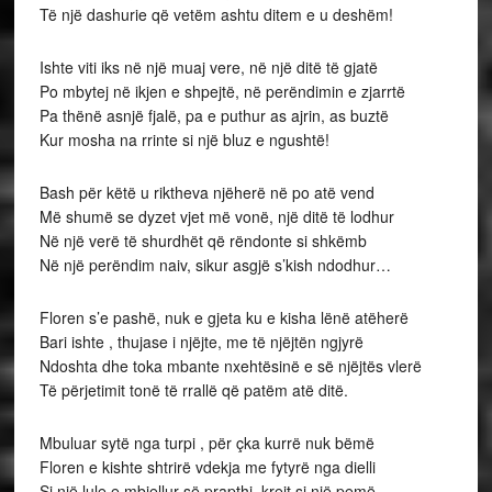
Të një dashurie që vetëm ashtu ditem e u deshëm!
Ishte viti iks në një muaj vere, në një ditë të gjatë
Po mbytej në ikjen e shpejtë, në perëndimin e zjarrtë
Pa thënë asnjë fjalë, pa e puthur as ajrin, as buztë
Kur mosha na rrinte si një bluz e ngushtë!
Bash për këtë u riktheva njëherë në po atë vend
Më shumë se dyzet vjet më vonë, një ditë të lodhur
Në një verë të shurdhët që rëndonte si shkëmb
Në një perëndim naiv, sikur asgjë s’kish ndodhur…
Floren s’e pashë, nuk e gjeta ku e kisha lënë atëherë
Bari ishte , thujase i njëjte, me të njëjtën ngjyrë
Ndoshta dhe toka mbante nxehtësinë e së njëjtës vlerë
Të përjetimit tonë të rrallë që patëm atë ditë.
Mbuluar sytë nga turpi , për çka kurrë nuk bëmë
Floren e kishte shtrirë vdekja me fytyrë nga dielli
Si një lule e mbjellur së prapthi, krejt si një pemë