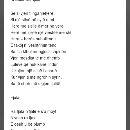
Se si vjen ti nganjëherë
Si një stinë në sytë e mi
Herë më sjellë dimër në verë
Herë më sjellë një vjeshtë me shi
Hera – herës bubullimen
E takoj n’ veshtrimin tënd
Sa t’ia kthej mengjesit shpinën
Vjen mesdita të më dhemb
Luleve që nuk kanë lindur
U kujton një stinë t’acartë
Kur vjen ti më ngrohin syrin,
Sa të shoh më digjen fjaltë!
Fjala
Ra fjala n’fjalë e s’u mbyt
N’vesh ra fjala
E desh u bë plumb