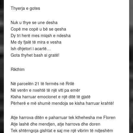
Thyerja e gotes
Nuk u thye se une desha
Copë me copë u bë se qesha
Dy tri herë mes miqsh e ndesha
Me dy fjalë të mira e vesha
Ish dhjetori i acartë…
Gota thyhet bash si gratë!
Rikthim
Në parcelën 21 të fermës në Rrilë
Në verën e nxehtë të një viti pa emër
Kisha harruar emocionet e një ditë të gjatë
Përherë e më shumë mendoja se kisha harruar krahtë!
Atje harrova ditën e paharruar tek kthehesha me Floren
Atje lashë dhe mendjen, atje harrova dhe doren
Tek shtërngoja gishtat e saj me një vibrim të ndjeshëm