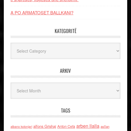
A PO ARMATOSET BALLKANI?
KATEGORITË
Kategoritë
ARKIV
Arkiv
TAGS
arben llalla
alfons Grishaj
Anton Cefa
asllan
albano kolonjari