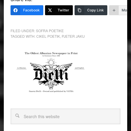
Facebook
Twitter
Copy Link
More
FILED UNDER:
SOFRA POETIKE
TAGGED WITH:
CIKEL POETIK
,
PJETER JAKU