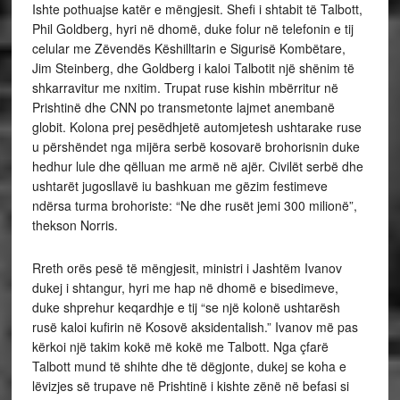
Ishte pothuajse katër e mëngjesit. Shefi i shtabit të Talbott,
Phil Goldberg, hyri në dhomë, duke folur në telefonin e tij
celular me Zëvendës Këshilltarin e Sigurisë Kombëtare,
Jim Steinberg, dhe Goldberg i kaloi Talbotit një shënim të
shkarravitur me nxitim. Trupat ruse kishin mbërritur në
Prishtinë dhe CNN po transmetonte lajmet anembanë
globit. Kolona prej pesëdhjetë automjetesh ushtarake ruse
u përshëndet nga mijëra serbë kosovarë brohorisnin duke
hedhur lule dhe qëlluan me armë në ajër. Civilët serbë dhe
ushtarët jugosllavë iu bashkuan me gëzim festimeve
ndërsa turma brohoriste: “Ne dhe rusët jemi 300 milionë”,
thekson Norris.
Rreth orës pesë të mëngjesit, ministri i Jashtëm Ivanov
dukej i shtangur, hyri me hap në dhomë e bisedimeve,
duke shprehur keqardhje e tij “se një kolonë ushtarësh
rusë kaloi kufirin në Kosovë aksidentalish.” Ivanov më pas
kërkoi një takim kokë më kokë me Talbott. Nga çfarë
Talbott mund të shihte dhe të dëgjonte, dukej se koha e
lëvizjes së trupave në Prishtinë i kishte zënë në befasi si