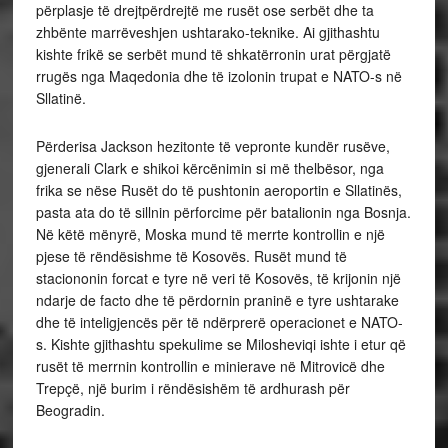
përplasje të drejtpërdrejtë me rusët ose serbët dhe ta
zhbënte marrëveshjen ushtarako-teknike. Ai gjithashtu
kishte frikë se serbët mund të shkatërronin urat përgjatë
rrugës nga Maqedonia dhe të izolonin trupat e NATO-s në
Sllatinë.
Përderisa Jackson hezitonte të vepronte kundër rusëve,
gjenerali Clark e shikoi kërcënimin si më thelbësor, nga
frika se nëse Rusët do të pushtonin aeroportin e Sllatinës,
pasta ata do të sillnin përforcime për batalionin nga Bosnja.
Në këtë mënyrë, Moska mund të merrte kontrollin e një
pjese të rëndësishme të Kosovës. Rusët mund të
staciononin forcat e tyre në veri të Kosovës, të krijonin një
ndarje de facto dhe të përdornin praninë e tyre ushtarake
dhe të inteligjencës për të ndërprerë operacionet e NATO-
s. Kishte gjithashtu spekulime se Milosheviqi ishte i etur që
rusët të merrnin kontrollin e minierave në Mitrovicë dhe
Trepçë, një burim i rëndësishëm të ardhurash për
Beogradin.