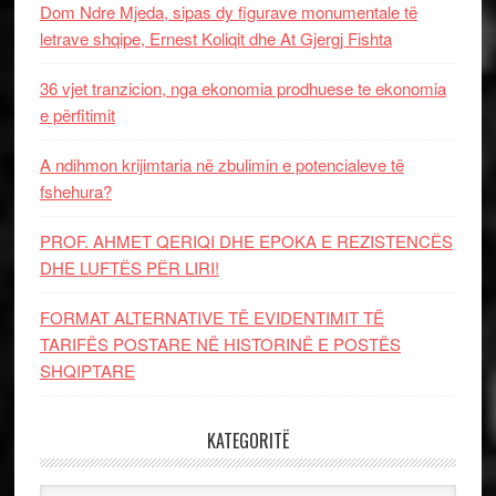
Dom Ndre Mjeda, sipas dy figurave monumentale të
letrave shqipe, Ernest Koliqit dhe At Gjergj Fishta
36 vjet tranzicion, nga ekonomia prodhuese te ekonomia
e përfitimit
A ndihmon krijimtaria në zbulimin e potencialeve të
fshehura?
PROF. AHMET QERIQI DHE EPOKA E REZISTENCЁS
DHE LUFTЁS PЁR LIRI!
FORMAT ALTERNATIVE TË EVIDENTIMIT TË
TARIFËS POSTARE NË HISTORINË E POSTËS
SHQIPTARE
KATEGORITË