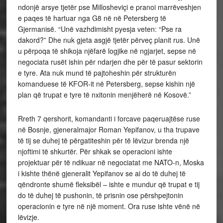
ndonjë arsye tjetër pse Millosheviçi e pranoi marrëveshjen
e paqes të hartuar nga G8 në në Petersberg të
Gjermanisë. “Unë vazhdimisht pyesja veten: “Pse ra
dakord?” Dhe nuk gjeta asgjë tjetër përveç planit rus. Unë
u përpoqa të shikoja njëfarë logjike në ngjarjet, sepse në
negociata rusët ishin për ndarjen dhe për të pasur sektorin
e tyre. Ata nuk mund të pajtoheshin për strukturën
komanduese të KFOR-it në Petersberg, sepse kishin një
plan që trupat e tyre të nxitonin menjëherë në Kosovë.”
Rreth 7 qershorit, komandanti i forcave paqeruajtëse ruse
në Bosnje, gjeneralmajor Roman Yepifanov, u tha trupave
të tij se duhej të përgatiteshin për të lëvizur brenda një
njoftimi të shkurtër. Për shkak se operacioni ishte
projektuar për të ndikuar në negociatat me NATO-n, Moska
i kishte thënë gjeneralit Yepifanov se ai do të duhej të
qëndronte shumë fleksibël – ishte e mundur që trupat e tij
do të duhej të pushonin, të prisnin ose përshpejtonin
operacionin e tyre në një moment. Ora ruse ishte vënë në
lëvizje.