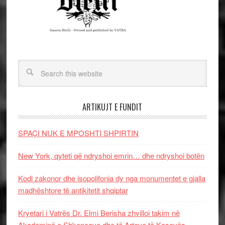
ARTIKUJT E FUNDIT
SPAÇI NUK E MPOSHTI SHPIRTIN
New York, qyteti që ndryshoi emrin… dhe ndryshoi botën
Kodi zakonor dhe isopolifonia dy nga monumentet e gjalla
madhështore të antikitetit shqiptar
Kryetari i Vatrës Dr. Elmi Berisha zhvilloi takim në
Akademinë e Shkencave dhe të Arteve të Kosovës