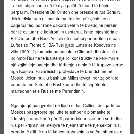
Talbott shpresonte që të dyja palët të mund të bënin
përparim. Presidenti Bill Clinton dhe presidenti rus Boris N.
Jelcin diskutuan gjithashtu me telefon për çështjen e
paqeruajtës, por ranë dakord vetëm të bisedojnë përsëri
për të evituar një konfrontim ushtarak. Ishte mjeshtëria e
Bill Clinton dhe Boris Yeltsin që shpëtoi partneritetin e pas
Luftës së Ftohtë SHBA-Rusi gjatë Luftës së Kosovës në
vitin 1999. Diplomacia personale e Clintonit dhe Jelcinit e
ndihmoi Rusinë të luante një rol konstruktiv në kërkimin e
një zgjidhjeje paqeje dhe tërheqjen e plotë të trupave serbe
nga Kosova. Pavarësisht protestave të brendshme në
Moskë, Jelcin nuk iu bashkua Millosheviçit, por zgjodhi të
punonte me Shtetet e Bashkuara dhe të shpëtonte
marrëdhëniet e Rusisë me Perëndimin.
Nga ajo që pasqyrohet në librin e Jon Collins, del qartë se
Moskës pasqyrojnë një luftë të ashpër diplomatike të
lidershipit amerikanë për të parandaluar skenarin serb dhe
rus për krijimin në mënyrë të njëanshme të një sektori rus,
brenda të cilit të do të koncentroheshin jo vetëm shumica e