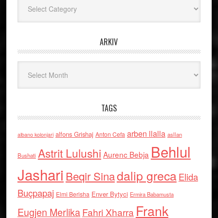
Kategoritë
ARKIV
Arkiv
TAGS
arben llalla
alfons Grishaj
Anton Cefa
asllan
albano kolonjari
Behlul
Astrit Lulushi
Aurenc Bebja
Bushati
Jashari
dalip greca
Beqir Sina
Elida
Buçpapaj
Enver Bytyci
Elmi Berisha
Ermira Babamusta
Frank
Eugjen Merlika
Fahri Xharra