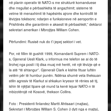
në planin operativ të NATO-s me strukturë komanduese
dhe rregullat e përbashkëta të angazhimit; sisteme të
vetme të menaxhimit të hapësirës ajrore dhe kontrollit të
lëvizjes tokësore; ndarjen e funksioneve në aeroportin e
Prishtinës dhe garantimin e aksesit të përbashkët,” deklaroi
sekretari amerikan i Mbrojtjes William Cohen.
Përfundimi: Rusisë nuk do t’i jepej sektori i vet.
Por, në fillim të gushtit 1999, Komandanti Suprem i NATO-
s, Gjeneral Uesli Klark, u informua me telefon se ai do të
lirohej nga posti i tij disa muaj më herët, në një lëvizje që e
la atë “të shtangur”. Gjenerali Clark e kishte fituar luftën
vetëm për të humbur punën. Ndërsa shumë veta theksuan
stilin agresiv të Klarkut si shkakun kryesor të rënies së tij,
ishin të njëjtat tipare që mund ta kenë lejuar NATO-n të
mbizotërojë në Kosovë, thekson Collins.
Foto : Presidenti finlandez Martti Ahtisaari (majtas),
Sekretari i Mbrojtjes William S. Cohen (i dyti nga e majta),