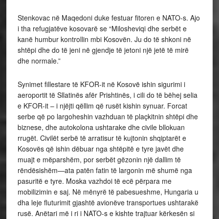
Stenkovac në Maqedoni duke festuar fitoren e NATO-s. Ajo
i tha refugjatëve kosovarë se “Milosheviqi dhe serbët e
kanë humbur kontrollin mbi Kosovën. Ju do të shkoni në
shtëpi dhe do të jeni në gjendje të jetoni një jetë të mirë
dhe normale.”
Synimet fillestare të KFOR-it në Kosovë ishin sigurimi i
aeroportit të Sllatinës afër Prishtinës, i cili do të bëhej selia
e KFOR-it – i njëjti qëllim që rusët kishin synuar. Forcat
serbe që po largoheshin vazhduan të plaçkitnin shtëpi dhe
biznese, dhe autokolona ushtarake dhe civile bllokuan
rrugët. Civilët serbë të arratisur të kujtonin shqiptarët e
Kosovës që ishin dëbuar nga shtëpitë e tyre javët dhe
muajt e mëparshëm, por serbët gëzonin një dallim të
rëndësishëm—ata patën fatin të largonin më shumë nga
pasuritë e tyre. Moska vazhdoi të ecë përpara me
mobilizimin e saj. Në mënyrë të pabesueshme, Hungaria u
dha leje fluturimit gjashtë avionëve transportues ushtarakë
rusë. Anëtari më i ri i NATO-s e kishte trajtuar kërkesën si