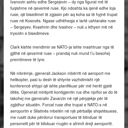
Ivanovin ashtu edhe Sergejevin – dy nga figurat më të
fuqishme në qeverinë ruse. Kjo ndoshta ka qenë edhe loja
ruse, që bisedimet të zgjasin për aq koha sa të hyjnë trupat
ruse në Kosovës. Ngase udhëheqja e lartë ushtarake ruse
– Sergeyev, Kvashnin dhe Ivashov – nuk u kthyen më në
tryezën e bisedimeve.
Clark kishte mendimin se NATO-ja ishte mashtruar nga të
gjithë në qeverinë ruse – prandaj nuk mund t’u besohej
premtimeve të tyre.
Në mbrëmje, gjenerali Jackson mbërriti në aeroport me
helikopter, pasi iu desh të shtynte vazhdimisht një
konferencë shtypi që ishte planifikuar për më herët gjatë
ditës. Gjenerali mirëpriti kontigjentin rus dhe njoftoi se do të
takohej me gjeneralin Zavarzin në një përpjekje për të
zgjidhur situatën. Forcat ruse dhe trupat e NATO-s në
aeroportin e Sllatinës mbetën në një përballje shqetësuese,
me rusët duke përdorur transportues të blinduar të
personelit për të bllokuar rrugën e afrimit drejt aeroportit.