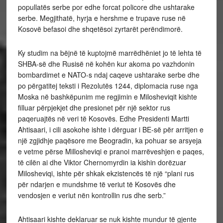
popullatës serbe por edhe forcat policore dhe ushtarake
serbe. Megjithatë, hyrja e hershme e trupave ruse në
Kosovë befasoi dhe shqetësoi zyrtarët perëndimorë.
Ky studim na bëjnë të kuptojmë marrëdhëniet jo të lehta të
SHBA-së dhe Rusisë në kohën kur akoma po vazhdonin
bombardimet e NATO-s ndaj caqeve ushtarake serbe dhe
po përgatitej teksti i Rezolutës 1244, diplomacia ruse nga
Moska në bashkëpunim me regjimin e Milosheviqit kishte
filluar përpjekjet dhe presionet për një sektor rus
paqeruajtës në veri të Kosovës. Edhe Presidenti Martti
Ahtisaari, i cili asokohe ishte i dërguar i BE-së për arritjen e
një zgjidhje paqësore me Beogradin, ka pohuar se arsyeja
e vetme përse Millosheviqi e pranoi marrëveshjen e paqes,
të cilën ai dhe Viktor Chernomyrdin ia kishin dorëzuar
Milosheviqi, ishte për shkak ekzistencës të një “plani rus
për ndarjen e mundshme të veriut të Kosovës dhe
vendosjen e veriut nën kontrollin rus dhe serb.”
Ahtisaari kishte deklaruar se nuk kishte mundur të gjente