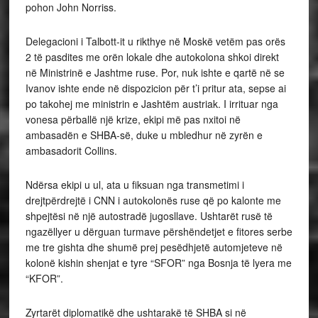
pohon John Norriss.
Delegacioni i Talbott-it u rikthye në Moskë vetëm pas orës
2 të pasdites me orën lokale dhe autokolona shkoi direkt
në Ministrinë e Jashtme ruse. Por, nuk ishte e qartë në se
Ivanov ishte ende në dispozicion për t’i pritur ata, sepse ai
po takohej me ministrin e Jashtëm austriak. I irrituar nga
vonesa përballë një krize, ekipi më pas nxitoi në
ambasadën e SHBA-së, duke u mbledhur në zyrën e
ambasadorit Collins.
Ndërsa ekipi u ul, ata u fiksuan nga transmetimi i
drejtpërdrejtë i CNN i autokolonës ruse që po kalonte me
shpejtësi në një autostradë jugosllave. Ushtarët rusë të
ngazëllyer u dërguan turmave përshëndetjet e fitores serbe
me tre gishta dhe shumë prej pesëdhjetë automjeteve në
kolonë kishin shenjat e tyre “SFOR” nga Bosnja të lyera me
“KFOR”.
Zyrtarët diplomatikë dhe ushtarakë të SHBA si në