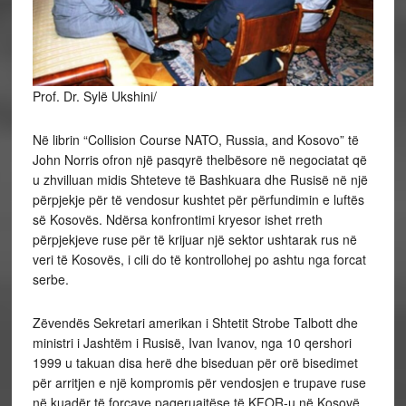
Prof. Dr. Sylë Ukshini/
Në librin “Collision Course NATO, Russia, and Kosovo” të
John Norris ofron një pasqyrë thelbësore në negociatat që
u zhvilluan midis Shteteve të Bashkuara dhe Rusisë në një
përpjekje për të vendosur kushtet për përfundimin e luftës
së Kosovës. Ndërsa konfrontimi kryesor ishet rreth
përpjekjeve ruse për të krijuar një sektor ushtarak rus në
veri të Kosovës, i cili do të kontrollohej po
ashtu nga forcat
serbe.
Zëvendës Sekretari amerikan i Shtetit Strobe Talbott dhe
ministri i Jashtëm i Rusisë, Ivan Ivanov, nga 10 qershori
1999 u takuan disa herë dhe biseduan për orë bisedimet
për arritjen e një kompromis për vendosjen e trupave ruse
në kuadër të forcave paqeruajtëse të KFOR-u në Kosovë.