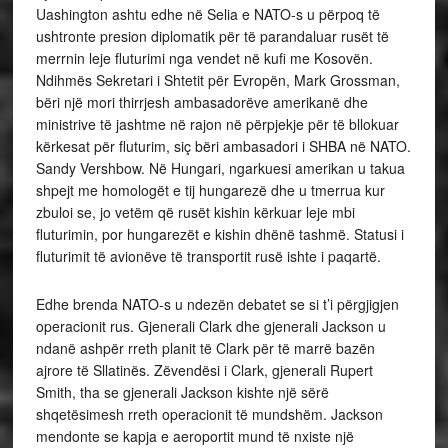
Uashington ashtu edhe në Selia e NATO-s u përpoq të
ushtronte presion diplomatik për të parandaluar rusët të
merrnin leje fluturimi nga vendet në kufi me Kosovën.
Ndihmës Sekretari i Shtetit për Evropën, Mark Grossman,
bëri një mori thirrjesh ambasadorëve amerikanë dhe
ministrive të jashtme në rajon në përpjekje për të bllokuar
kërkesat për fluturim, siç bëri ambasadori i SHBA në NATO.
Sandy Vershbow. Në Hungari, ngarkuesi amerikan u takua
shpejt me homologët e tij hungarezë dhe u tmerrua kur
zbuloi se, jo vetëm që rusët kishin kërkuar leje mbi
fluturimin, por hungarezët e kishin dhënë tashmë. Statusi i
fluturimit të avionëve të transportit rusë ishte i paqartë.
Edhe brenda NATO-s u ndezën debatet se si t’i përgjigjen
operacionit rus. Gjenerali Clark dhe gjenerali Jackson u
ndanë ashpër rreth planit të Clark për të marrë bazën
ajrore të Sllatinës. Zëvendësi i Clark, gjenerali Rupert
Smith, tha se gjenerali Jackson kishte një sërë
shqetësimesh rreth operacionit të mundshëm. Jackson
mendonte se kapja e aeroportit mund të nxiste një