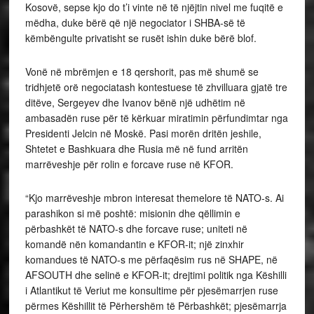
Kosovë, sepse kjo do t’i vinte në të njëjtin nivel me fuqitë e
mëdha, duke bërë që një negociator i SHBA-së të
këmbëngulte privatisht se rusët ishin duke bërë blof.
Vonë në mbrëmjen e 18 qershorit, pas më shumë se
tridhjetë orë negociatash kontestuese të zhvilluara gjatë tre
ditëve, Sergeyev dhe Ivanov bënë një udhëtim në
ambasadën ruse për të kërkuar miratimin përfundimtar nga
Presidenti Jelcin në Moskë. Pasi morën dritën jeshile,
Shtetet e Bashkuara dhe Rusia më në fund arritën
marrëveshje për rolin e forcave ruse në KFOR.
“Kjo marrëveshje mbron interesat themelore të NATO-s. Ai
parashikon si më poshtë: misionin dhe qëllimin e
përbashkët të NATO-s dhe forcave ruse; uniteti në
komandë nën komandantin e KFOR-it; një zinxhir
komandues të NATO-s me përfaqësim rus në SHAPE, në
AFSOUTH dhe selinë e KFOR-it; drejtimi politik nga Këshilli
i Atlantikut të Veriut me konsultime për pjesëmarrjen ruse
përmes Këshillit të Përhershëm të Përbashkët; pjesëmarrja