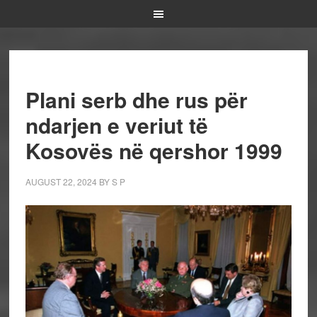
Plani serb dhe rus për
ndarjen e veriut të
Kosovës në qershor 1999
AUGUST 22, 2024
BY
S P