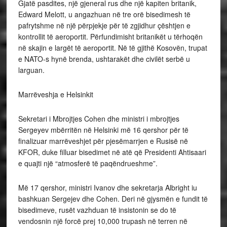
Gjatë pasdites, një gjeneral rus dhe një kapiten britanik,
Edward Melott, u angazhuan në tre orë bisedimesh të
pafrytshme në një përpjekje për të zgjidhur çështjen e
kontrollit të aeroportit. Përfundimisht britanikët u tërhoqën
në skajin e largët të aeroportit. Në të gjithë Kosovën, trupat
e NATO-s hynë brenda, ushtarakët dhe civilët serbë u
larguan.
Marrëveshja e Helsinkit
Sekretari i Mbrojtjes Cohen dhe ministri i mbrojtjes
Sergeyev mbërritën në Helsinki më 16 qershor për të
finalizuar marrëveshjet për pjesëmarrjen e Rusisë në
KFOR, duke filluar bisedimet në atë që Presidenti Ahtisaari
e quajti një “atmosferë të paqëndrueshme”.
Më 17 qershor, ministri Ivanov dhe sekretarja Albright iu
bashkuan Sergejev dhe Cohen. Deri në gjysmën e fundit të
bisedimeve, rusët vazhduan të insistonin se do të
vendosnin një forcë prej 10,000 trupash në terren në