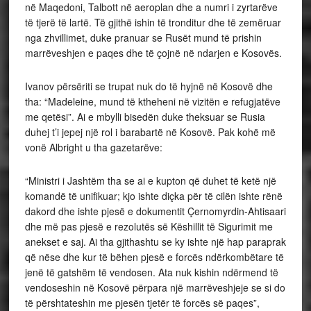
në Maqedoni, Talbott në aeroplan dhe a numri i zyrtarëve
të tjerë të lartë. Të gjithë ishin të tronditur dhe të zemëruar
nga zhvillimet, duke pranuar se Rusët mund të prishin
marrëveshjen e paqes dhe të çojnë në ndarjen e Kosovës.
Ivanov përsëriti se trupat nuk do të hyjnë në Kosovë dhe
tha: “Madeleine, mund të ktheheni në vizitën e refugjatëve
me qetësi”. Ai e mbylli bisedën duke theksuar se Rusia
duhej t’i jepej një rol i barabartë në Kosovë. Pak kohë më
vonë Albright u tha gazetarëve:
“Ministri i Jashtëm tha se ai e kupton që duhet të ketë një
komandë të unifikuar; kjo ishte diçka për të cilën ishte rënë
dakord dhe ishte pjesë e dokumentit Çernomyrdin-Ahtisaari
dhe më pas pjesë e rezolutës së Këshillit të Sigurimit me
anekset e saj. Ai tha gjithashtu se ky ishte një hap paraprak
që nëse dhe kur të bëhen pjesë e forcës ndërkombëtare të
jenë të gatshëm të vendosen. Ata nuk kishin ndërmend të
vendoseshin në Kosovë përpara një marrëveshjeje se si do
të përshtateshin me pjesën tjetër të forcës së paqes”,