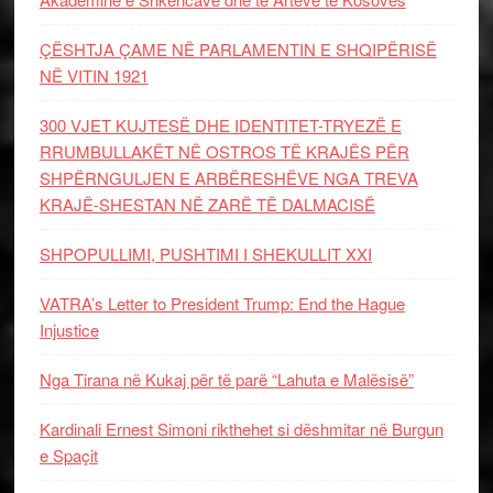
ÇËSHTJA ÇAME NË PARLAMENTIN E SHQIPËRISË
NË VITIN 1921
300 VJET KUJTESË DHE IDENTITET-TRYEZË E
RRUMBULLAKËT NË OSTROS TË KRAJËS PËR
SHPËRNGULJEN E ARBËRESHËVE NGA TREVA
KRAJË-SHESTAN NË ZARË TË DALMACISË
SHPOPULLIMI, PUSHTIMI I SHEKULLIT XXI
VATRA’s Letter to President Trump: End the Hague
Injustice
Nga Tirana në Kukaj për të parë “Lahuta e Malësisë”
Kardinali Ernest Simoni rikthehet si dëshmitar në Burgun
e Spaçit