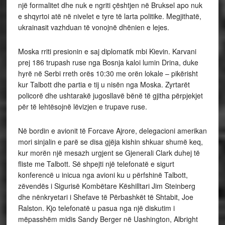
një formalitet dhe nuk e ngriti çështjen në Bruksel apo nuk
e shqyrtoi atë në nivelet e tyre të larta politike. Megjithatë,
ukrainasit vazhduan të vonojnë dhënien e lejes.
Moska rriti presionin e saj diplomatik mbi Kievin. Karvani
prej 186 trupash ruse nga Bosnja kaloi lumin Drina, duke
hyrë në Serbi rreth orës 10:30 me orën lokale – pikërisht
kur Talbott dhe partia e tij u nisën nga Moska. Zyrtarët
policorë dhe ushtarakë jugosllavë bënë të gjitha përpjekjet
për të lehtësojnë lëvizjen e trupave ruse.
Në bordin e avionit të Forcave Ajrore, delegacioni amerikan
mori sinjalin e parë se disa gjëja kishin shkuar shumë keq,
kur morën një mesazh urgjent se Gjenerali Clark duhej të
fliste me Talbott. Së shpejti një telefonatë e sigurt
konferencë u inicua nga avioni ku u përfshinë Talbott,
zëvendës i Sigurisë Kombëtare Këshilltari Jim Steinberg
dhe nënkryetari i Shefave të Përbashkët të Shtabit, Joe
Ralston. Kjo telefonatë u pasua nga një diskutim i
mëpasshëm midis Sandy Berger në Uashington, Albright