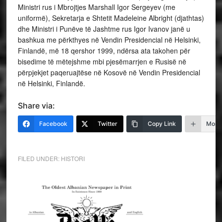
Ministri rus i Mbrojtjes Marshall Igor Sergeyev (me
uniformë), Sekretarja e Shtetit Madeleine Albright (djathtas)
dhe Ministri i Punëve të Jashtme rus Igor Ivanov janë u
bashkua me përkthyes në Vendin Presidencial në Helsinki,
Finlandë, më 18 qershor 1999, ndërsa ata takohen për
bisedime të mëtejshme mbi pjesëmarrjen e Rusisë në
përpjekjet paqeruajtëse në Kosovë në Vendin Presidencial
në Helsinki, Finlandë.
Share via:
Facebook
Twitter
Copy Link
More
FILED UNDER:
HISTORI