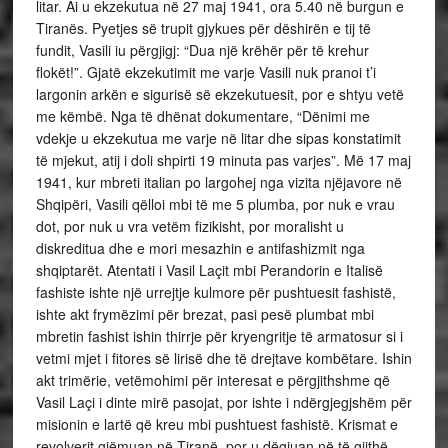
litar. Ai u ekzekutua në 27 maj 1941, ora 5.40 në burgun e
Tiranës. Pyetjes së trupit gjykues për dëshirën e tij të
fundit, Vasili iu përgjigj: “Dua një krëhër për të krehur
flokët!”. Gjatë ekzekutimit me varje Vasili nuk pranoi t’i
largonin arkën e sigurisë së ekzekutuesit, por e shtyu vetë
me këmbë. Nga të dhënat dokumentare, “Dënimi me
vdekje u ekzekutua me varje në litar dhe sipas konstatimit
të mjekut, atij i doli shpirti 19 minuta pas varjes”. Më 17 maj
1941, kur mbreti italian po largohej nga vizita njëjavore në
Shqipëri, Vasili qëlloi mbi të me 5 plumba, por nuk e vrau
dot, por nuk u vra vetëm fizikisht, por moralisht u
diskreditua dhe e mori mesazhin e antifashizmit nga
shqiptarët. Atentati i Vasil Laçit mbi Perandorin e Italisë
fashiste ishte një urrejtje kulmore për pushtuesit fashistë,
ishte akt frymëzimi për brezat, pasi pesë plumbat mbi
mbretin fashist ishin thirrje për kryengritje të armatosur si i
vetmi mjet i fitores së lirisë dhe të drejtave kombëtare. Ishin
akt trimërie, vetëmohimi për interesat e përgjithshme që
Vasil Laçi i dinte mirë pasojat, por ishte i ndërgjegjshëm për
misionin e lartë që kreu mbi pushtuest fashistë. Krismat e
revolverit gjëmuan në Tiranë, por u dëgjuan në të gjithë