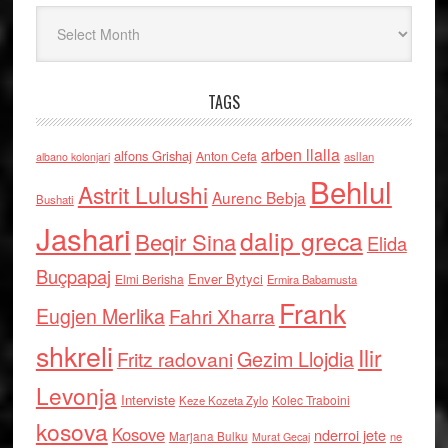
Arkiv
TAGS
arben llalla
alfons Grishaj
Anton Cefa
asllan
albano kolonjari
Behlul
Astrit Lulushi
Aurenc Bebja
Bushati
Jashari
dalip greca
Beqir Sina
Elida
Buçpapaj
Enver Bytyci
Elmi Berisha
Ermira Babamusta
Frank
Eugjen Merlika
Fahri Xharra
shkreli
Ilir
Gezim Llojdia
Fritz radovani
Levonja
Interviste
Kolec Traboini
Keze Kozeta Zylo
kosova
Kosove
nderroi jete
Marjana Bulku
ne
Murat Gecaj