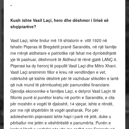
*
Kush ishte Vasil Laçi, hero dhe dëshmor i lirisë së
shqiptarëve?
Vasil Laçi, ishte lindur më 19 shtatorin e vitit 1920 në
fshatin Piqeras të Bregdetit pranë Sarandës, në një familje
me rrënjë atdhetare e patriotike një fshat me dymbëdhjetë
yje të pashuar, dëshmorë të Atdheut të rënë gjatë LANÇ-it.
Piqerasi ka dy heronj të popullit Vasil Laçi dhe Mitro Xhani.
Vasil Laçi arsimimin fillor e kreu në vendlindjen e vet,
ndërkohë që kishte dëshirë për të vazhduar shkollën e lartë
që nuk mund të përmbushej për pamundësi financiare.
Gjendja ekonomike e familjes Laçi, e detyroi Vasil Laçin të
fillonte punë si punëtor krahu në portin e Sarandës, e cila
për moshën e vogël të djaloshit, 14 vjeçar, ishte e rëndë,
por me një shpërblim të vogël qesharak. Por për
adoleshentin piqerasiot ishte hapi i parë në jetë, duke u
përballur me jetën e vështirësitë e panumërta. Punën e