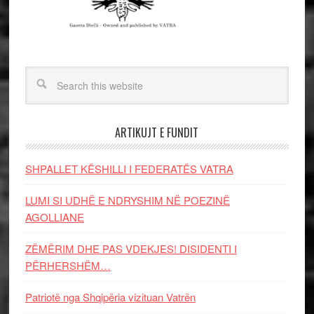
ARTIKUJT E FUNDIT
SHPALLET KËSHILLI I FEDERATËS VATRA
LUMI SI UDHË E NDRYSHIM NË POEZINË
AGOLLIANE
ZËMËRIM DHE PAS VDEKJES! DISIDENTI I
PËRHERSHËM…
Patriotë nga Shqipëria vizituan Vatrën