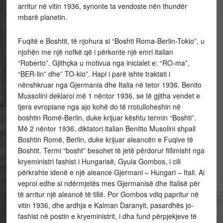
arritur në vitin 1936, synonte ta vendoste nën thundër
mbarë planetin.
Fuqitë e Boshtit, të njohura si “Boshti Roma-Berlin-Tokio”, u
njohën me një nofkë që i përkonte një emri italian
“Roberto”. Gjithçka u motivua nga inicialet e: “RO-ma”,
“BER-lin” dhe” TO-kio”. Hapi i parë ishte traktati i
nënshkruar nga Gjermania dhe Italia në tetor 1936. Benito
Mussolini deklaroi më 1 nëntor 1936, se të gjitha vendet e
tjera evropiane nga ajo kohë do të rrotulloheshin në
boshtin Romë-Berlin, duke krijuar kështu termin “Boshti”.
Më 2 nëntor 1936, diktatori italian Benitto Musolini shpall
Boshtin Romë, Berlin, duke krijuar aleancën e Fuqive të
Boshtit. Termi “bosht” besohet të jetë përdorur fillimisht nga
kryeministri fashist i Hungarisë, Gyula Gombos, i cili
përkrahte idenë e një aleance Gjermani – Hungari – Itali. Ai
veproi edhe si ndërmjetës mes Gjermanisë dhe Italisë për
të arritur një aleancë të tillë. Por Gombos vdiq papritur në
vitin 1936, dhe ardhja e Kalman Daranyit, pasardhës jo-
fashist në postin e kryeministrit, i dha fund përpjekjeve të