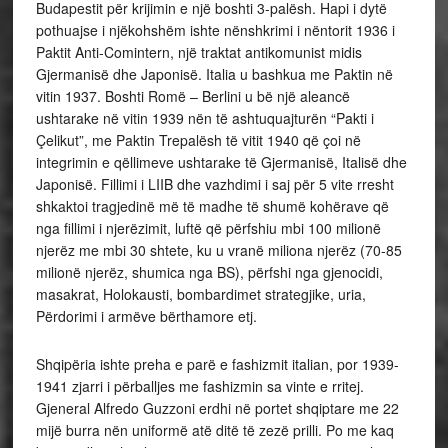
Budapestit për krijimin e një boshti 3-palësh. Hapi i dytë
pothuajse i njëkohshëm ishte nënshkrimi i nëntorit 1936 i
Paktit Anti-Comintern, një traktat antikomunist midis
Gjermanisë dhe Japonisë. Italia u bashkua me Paktin në
vitin 1937. Boshti Romë – Berlini u bë një aleancë
ushtarake në vitin 1939 nën të ashtuquajturën “Pakti i
Çelikut”, me Paktin Trepalësh të vitit 1940 që çoi në
integrimin e qëllimeve ushtarake të Gjermanisë, Italisë dhe
Japonisë. Fillimi i LIIB dhe vazhdimi i saj për 5 vite rresht
shkaktoi tragjedinë më të madhe të shumë kohërave që
nga fillimi i njerëzimit, luftë që përfshiu mbi 100 milionë
njerëz me mbi 30 shtete, ku u vranë miliona njerëz (70-85
milionë njerëz, shumica nga BS), përfshi nga gjenocidi,
masakrat, Holokausti, bombardimet strategjike, uria,
Përdorimi i armëve bërthamore etj.
Shqipëria ishte preha e parë e fashizmit italian, por 1939-
1941 zjarri i përballjes me fashizmin sa vinte e rritej.
Gjeneral Alfredo Guzzoni erdhi në portet shqiptare me 22
mijë burra nën uniformë atë ditë të zezë prilli. Po me kaq