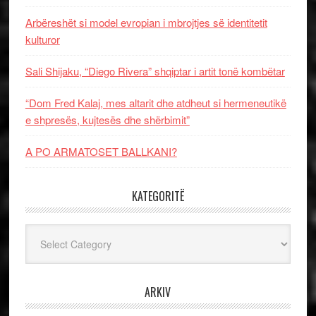
Arbëreshët si model evropian i mbrojtjes së identitetit
kulturor
Sali Shijaku, “Diego Rivera” shqiptar i artit tonë kombëtar
“Dom Fred Kalaj, mes altarit dhe atdheut si hermeneutikë
e shpresës, kujtesës dhe shërbimit”
A PO ARMATOSET BALLKANI?
KATEGORITË
Kategoritë
ARKIV