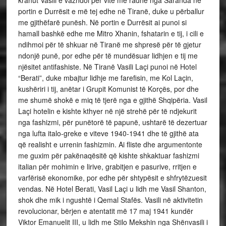
krahut Vasili e vazhdoi për vite me radhë nga Saranda në
portin e Durrësit e më tej edhe në Tiranë, duke u përballur
me gjithëfarë punësh. Në portin e Durrësit ai punoi si
hamall bashkë edhe me Mitro Xhanin, fshatarin e tij, i cili e
ndihmoi për të shkuar në Tiranë me shpresë për të gjetur
ndonjë punë, por edhe për të mundësuar lidhjen e tij me
njësitet antifashiste. Në Tiranë Vasili Laçi punoi në Hotel
“Berati”, duke mbajtur lidhje me farefisin, me Kol Laçin,
kushëriri i tij, anëtar i Grupit Komunist të Korçës, por dhe
me shumë shokë e miq të tjerë nga e gjithë Shqipëria. Vasil
Laçi hotelin e kishte kthyer në një strehë për të ndjekurit
nga fashizmi, për punëtorë të papunë, ushtarë të dezertuar
nga lufta italo-greke e viteve 1940-1941 dhe të gjithë ata
që realisht e urrenin fashizmin. Ai fliste dhe argumentonte
me guxim për pakënaqësitë që kishte shkaktuar fashizmi
italian për mohimin e lirive, grabitjen e pasurive, rritjen e
varfërisë ekonomike, por edhe për shtypësit e shfrytëzuesit
vendas. Në Hotel Berati, Vasil Laçi u lidh me Vasil Shanton,
shok dhe mik i ngushtë i Qemal Stafës. Vasili në aktivitetin
revolucionar, bërjen e atentatit më 17 maj 1941 kundër
Viktor Emanuelit III, u lidh me Stilo Mekshin nga Shënvasili i