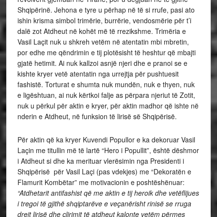
Shqipërinë. Jehona e tyre u përhap në të si rrufe, pasi ato
ishin krisma simbol trimërie, burrërie, vendosmërie për t’i
dalë zot Atdheut në kohët më të rrezikshme. Trimëria e
Vasil Laçit nuk u shkreh vetëm në atentatin mbi mbretin,
por edhe me qëndrimin e tij plotësisht të heshtur që mbajti
gjatë hetimit. Ai nuk kallzoi asnjë njeri dhe e pranoi se e
kishte kryer vetë atentatin nga urrejtja për pushtuesit
fashistë. Torturat e shumta nuk mundën, nuk e thyen, nuk
e ligështuan, ai nuk kërtkoi falje as përpara njeriut të Zotit,
nuk u përkul për aktin e kryer, për aktin madhor që ishte në
nderin e Atdheut, në funksion të lirisë së Shqipërisë.
Për aktin që ka kryer Kuvendi Popullor e ka dekoruar Vasil
Laçin me titullin më të lartë “Hero i Popullit”, është dëshmor
i Atdheut si dhe ka merituar vlerësimin nga Presidenti i
Shqipërisë për Vasil Laçi (pas vdekjes) me “Dekoratën e
Flamurit Kombëtar” me motivacionin e poshtëshënuar:
“Atdhetarit antifashist që me aktin e tij heroik dhe vetëflijues
i tregoi të gjithë shqiptarëve e veçanërisht rinisë se rruga
drejt lirisë dhe çlirimit të atdheut kalonte vetëm përmes