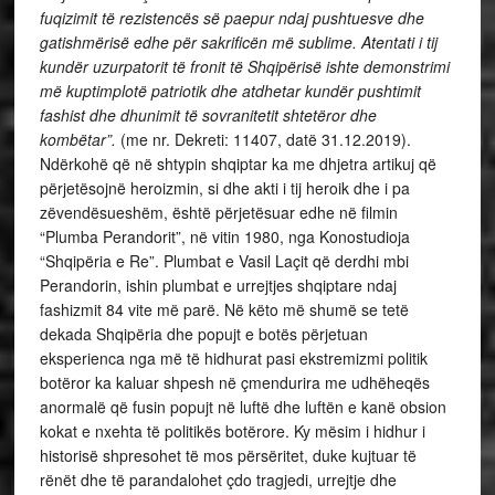
fuqizimit të rezistencës së paepur ndaj pushtuesve dhe
gatishmërisë edhe për sakrificën më sublime. Atentati i tij
kundër uzurpatorit të fronit të Shqipërisë ishte demonstrimi
më kuptimplotë patriotik dhe atdhetar kundër pushtimit
fashist dhe dhunimit të sovranitetit shtetëror dhe
kombëtar”.
(me nr. Dekreti: 11407, datë 31.12.2019).
Ndërkohë që në shtypin shqiptar ka me dhjetra artikuj që
përjetësojnë heroizmin, si dhe akti i tij heroik dhe i pa
zëvendësueshëm, është përjetësuar edhe në filmin
“Plumba Perandorit”, në vitin 1980, nga Konostudioja
“Shqipëria e Re”. Plumbat e Vasil Laçit që derdhi mbi
Perandorin, ishin plumbat e urrejtjes shqiptare ndaj
fashizmit 84 vite më parë. Në këto më shumë se tetë
dekada Shqipëria dhe popujt e botës përjetuan
eksperienca nga më të hidhurat pasi ekstremizmi politik
botëror ka kaluar shpesh në çmendurira me udhëheqës
anormalë që fusin popujt në luftë dhe luftën e kanë obsion
kokat e nxehta të politikës botërore. Ky mësim i hidhur i
historisë shpresohet të mos përsëritet, duke kujtuar të
rënët dhe të parandalohet çdo tragjedi, urrejtje dhe