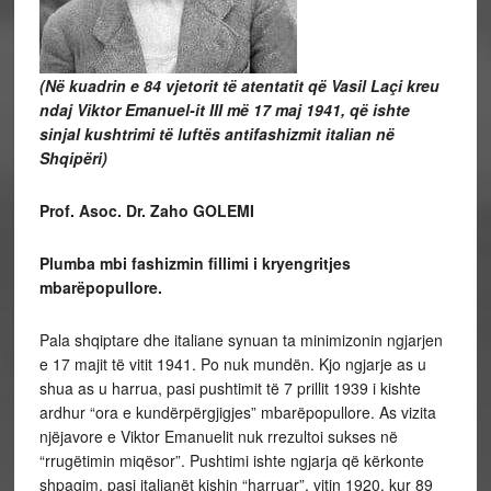
(Në kuadrin e 84 vjetorit të atentatit që Vasil Laçi kreu
ndaj Viktor Emanuel-it III më 17 maj 1941, që ishte
sinjal kushtrimi të luftës antifashizmit italian në
Shqipëri)
Prof. Asoc. Dr. Zaho GOLEMI
Plumba mbi fashizmin fillimi i kryengritjes
mbarëpopullore.
Pala shqiptare dhe italiane synuan ta minimizonin ngjarjen
e 17 majit të vitit 1941. Po nuk mundën. Kjo ngjarje as u
shua as u harrua, pasi pushtimit të 7 prillit 1939 i kishte
ardhur “ora e kundërpërgjigjes” mbarëpopullore. As vizita
njëjavore e Viktor Emanuelit nuk rrezultoi sukses në
“rrugëtimin miqësor”. Pushtimi ishte ngjarja që kërkonte
shpagim, pasi italianët kishin “harruar”, vitin 1920, kur 89