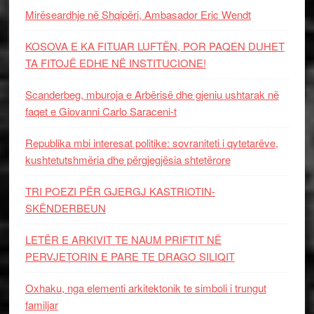
Mirëseardhje në Shqipëri, Ambasador Eric Wendt
KOSOVA E KA FITUAR LUFTËN, POR PAQEN DUHET
TA FITOJË EDHE NË INSTITUCIONE!
Scanderbeg, mburoja e Arbërisë dhe gjeniu ushtarak në
faqet e Giovanni Carlo Saraceni-t
Republika mbi interesat politike: sovraniteti i qytetarëve,
kushtetutshmëria dhe përgjegjësia shtetërore
TRI POEZI PËR GJERGJ KASTRIOTIN-
SKËNDERBEUN
LETËR E ARKIVIT TE NAUM PRIFTIT NË
PERVJETORIN E PARE TE DRAGO SILIQIT
Oxhaku, nga elementi arkitektonik te simboli i trungut
familjar