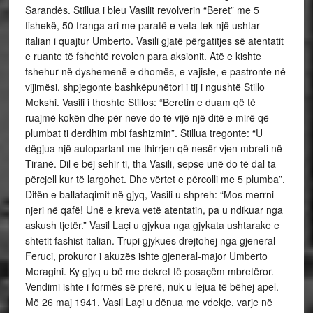
Sarandës. Stillua i bleu Vasilit revolverin “Beret” me 5
fishekë, 50 franga ari me paratë e veta tek një ushtar
italian i quajtur Umberto. Vasili gjatë përgatitjes së atentatit
e ruante të fshehtë revolen para aksionit. Atë e kishte
fshehur në dyshemenë e dhomës, e vajiste, e pastronte në
vijimësi, shpjegonte bashkëpunëtori i tij i ngushtë Stillo
Mekshi. Vasili i thoshte Stillos: “Beretin e duam që të
ruajmë kokën dhe për neve do të vijë një ditë e mirë që
plumbat ti derdhim mbi fashizmin”. Stillua tregonte: “U
dëgjua një autoparlant me thirrjen që nesër vjen mbreti në
Tiranë. Dil e bëj sehir ti, tha Vasili, sepse unë do të dal ta
përcjell kur të largohet. Dhe vërtet e përcolli me 5 plumba”.
Ditën e ballafaqimit në gjyq, Vasili u shpreh: “Mos merrni
njeri në qafë! Unë e kreva vetë atentatin, pa u ndikuar nga
askush tjetër.” Vasil Laçi u gjykua nga gjykata ushtarake e
shtetit fashist italian. Trupi gjykues drejtohej nga gjeneral
Feruci, prokuror i akuzës ishte gjeneral-major Umberto
Meragini. Ky gjyq u bë me dekret të posaçëm mbretëror.
Vendimi ishte i formës së prerë, nuk u lejua të bëhej apel.
Më 26 maj 1941, Vasil Laçi u dënua me vdekje, varje në