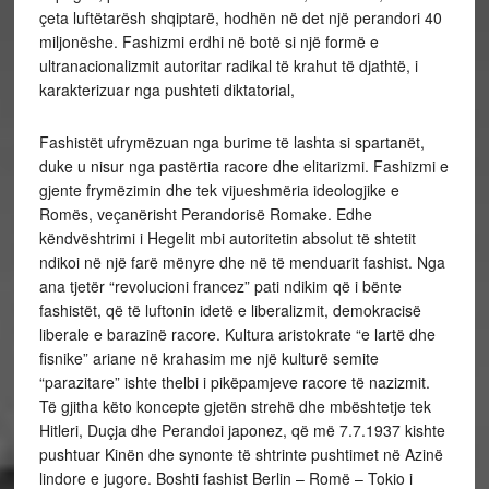
çeta luftëtarësh shqiptarë, hodhën në det një perandori 40
miljonëshe. Fashizmi erdhi në botë si një formë e
ultranacionalizmit autoritar radikal të krahut të djathtë, i
karakterizuar nga pushteti diktatorial,
Fashistët ufrymëzuan nga burime të lashta si spartanët,
duke u nisur nga pastërtia racore dhe elitarizmi. Fashizmi e
gjente frymëzimin dhe tek vijueshmëria ideologjike e
Romës, veçanërisht Perandorisë Romake. Edhe
këndvështrimi i Hegelit mbi autoritetin absolut të shtetit
ndikoi në një farë mënyre dhe në të menduarit fashist. Nga
ana tjetër “revolucioni francez” pati ndikim që i bënte
fashistët, që të luftonin idetë e liberalizmit, demokracisë
liberale e barazinë racore. Kultura aristokrate “e lartë dhe
fisnike” ariane në krahasim me një kulturë semite
“parazitare” ishte thelbi i pikëpamjeve racore të nazizmit.
Të gjitha këto koncepte gjetën strehë dhe mbështetje tek
Hitleri, Duçja dhe Perandoi japonez, që më 7.7.1937 kishte
pushtuar Kinën dhe synonte të shtrinte pushtimet në Azinë
lindore e jugore. Boshti fashist Berlin – Romë – Tokio i