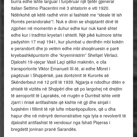
burra edhe ishte larguar i turpëruar një tjetër gjeneral
italian Settimo Piacentini më 3 shtatorin e viti 1920.
Ndërkohë që këtë radhë vinin si fashistë me “ideale të ish
Romës perandorake”!. Nuk e dinin se shqiptarët dinë të
zgjohen në momentin e duhur edhe kur nuk kanë shtet
edhe kur i tradhtoi kryetari i shtetit. Një pikë kulmore ishte
padyshim 17 maji 1941, kur plumbat u derdhën mbi kokën
e perandorit dhe jo vetëm edhe mbi shoqëruesin e parë
kryebashkëpuntorin dhe “kryeministrin” Shefqet Vërlaci.
Djaloshi 19-vjeçar Vasil Laçi qëlloi makinën, e cila
transportonte Viktor Emanueli III-të, ai edhe Mbret i
pagëzuar i Shqipërisë, pas dorëzimit të Kurorës së
Skënderbeut më 12 prill të 1939. Ngjarja e ndodhur ditën e
shtatë të vizitës në Shqipëri dhe që po largohej në drejtim
të aeroportit të Laprakës, në rrugën e Durrësit ishte vetë
zjarri i rinisë antifashiste që kishte në gji dhe sinjali i
fuqishëm i fillimit të një lufte mbarëpopullore, që u dha
hapur dhe në mënyrë demonstrative nga tyta e revolverit të
djaloshit antifashist të vendosur nga fshati Piqeras i
bregdetit joninan pranë Sarandës.