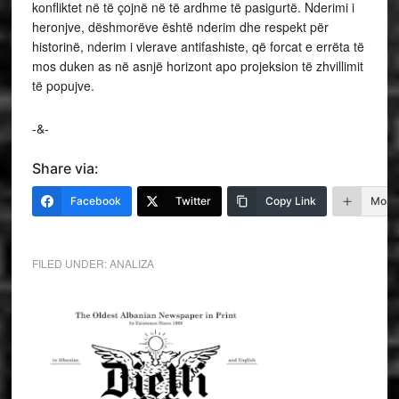
konfliktet në të çojnë në të ardhme të pasigurtë. Nderimi i
heronjve, dëshmorëve është nderim dhe respekt për
historinë, nderim i vlerave antifashiste, që forcat e errëta të
mos duken as në asnjë horizont apo projeksion të zhvillimit
të popujve.
-&-
Share via:
Facebook
Twitter
Copy Link
More
FILED UNDER:
ANALIZA