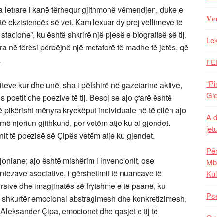
ta letrare i kanë tërhequr gjithmonë vëmendjen, duke e
𝐕𝐞
të ekzistencës së vet. Kam lexuar dy prej vëllimeve të
 stacione”, ku është shkrirë një pjesë e biografisë së tij.
Lek
ra në tërësi përbëjnë një metaforë të madhe të jetës, që
e.
FE
“Pi
iteve kur dhe unë isha i pëfshirë në gazetarinë aktive,
Glo
 poetit dhe poezive të tij. Besoj se ajo çfarë është
ë pikërisht mënyra kryekëput individuale në të cilën ajo
A d
më njeriun gjithkund, por vetëm atje ku ai gjendet.
jet
nit të poezisë së Çipës vetëm atje ku gjendet.
Për
oniane; ajo është mishërim i invencionit, ose
Mba
tezave asociative, i gërshetimit të nuancave të
Kul
rsive dhe imagjinatës së frytshme e të paanë, ku
Pse
ë shkurtër emocional abstragimesh dhe konkretizimesh,
ti Aleksander Çipa, emocionet dhe qasjet e tij të