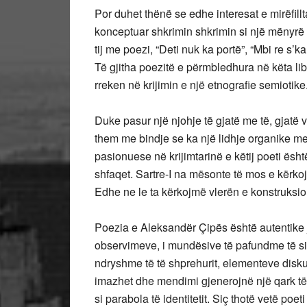
Por duhet thënë se edhe interesat e mirëfill
konceptuar shkrimin shkrimin si një mënyrë 
tij me poezi, “Deti nuk ka portë”, “Mbi re s’ka
Të gjitha poezitë e përmbledhura në këta lib
rreken në krijimin e një etnografie semiotik
Duke pasur një njohje të gjatë me të, gjatë v
them me bindje se ka një lidhje organike mes
pasionuese në krijimtarinë e këtij poeti ësht
shfaqet. Sartre-I na mësonte të mos e kërkoj
Edhe ne le ta kërkojmë vlerën e konstruksio
Poezia e Aleksandër Çipës është autentike j
observimeve, i mundësive të pafundme të sin
ndryshme të të shprehurit, elementeve disku
imazhet dhe mendimi gjenerojnë një qark t
si parabola të identitetit. Siç thotë vetë poe