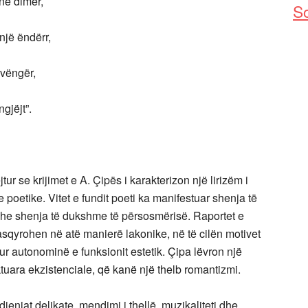
në dimër,
So
një ëndërr,
 vëngër,
gjëjt”.
ur se krijimet e A. Çipës i karakterizon një lirizëm i
poetike. Vitet e fundit poeti ka manifestuar shenja të
 edhe shenja të dukshme të përsosmërisë. Raportet e
qyrohen në atë manierë lakonike, në të cilën motivet
ur autonominë e funksionit estetik. Çipa lëvron një
tuara ekzistenciale, që kanë një thelb romantizmi.
jenjat delikate, mendimi i thellë, muzikaliteti dhe