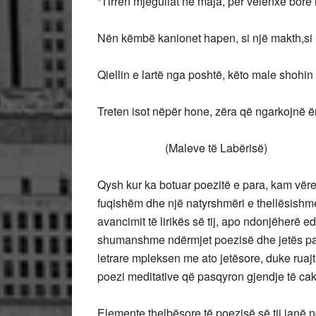
“Tirren mjegullat në maja, për velenxë bore 
Nën këmbë kanionet hapen, si një makth,si 
Qiellin e lartë nga poshtë, këto male shohin
Treten isot nëpër hone, zëra që ngarkojnë ën
(Maleve të Labërisë)
Qysh kur ka botuar poezitë e para, kam vërejt
fuqishëm dhe një natyrshmëri e thellësishme 
avancimit të lirikës së tij, apo ndonjëherë
shumanshme ndërmjet poezisë dhe jetës pas
letrare mpleksen me ato jetësore, duke ruajt
poezi meditative që pasqyron gjendje të cak
Elemente thelbësore të poezisë së tij janë nd