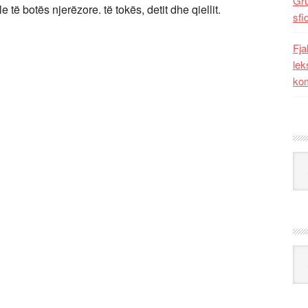
Gr
 të botës njerëzore. të tokës, detit dhe qiellit.
sfi
Fja
lek
kom
Kat
Ark