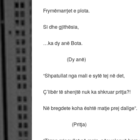
Frymëmarrjet e plota.
Si dhe gjithësia,
…ka dy anë Bota.
(Dy anë)
“Shpatullat nga mali e sytë tej në det,
Ç’libër të shenjtë nuk ka shkruar pritja?!
Në bregdete koha është matje prej dallge”.
(Pritja)