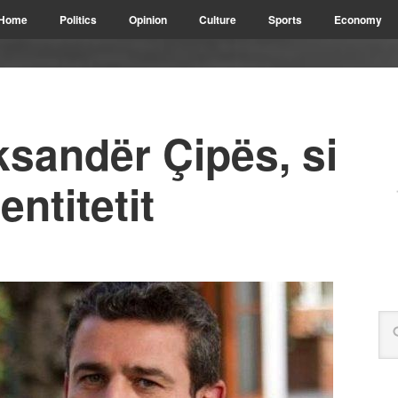
Home
Politics
Opinion
Culture
Sports
Economy
ksandër Çipës, si
entitetit