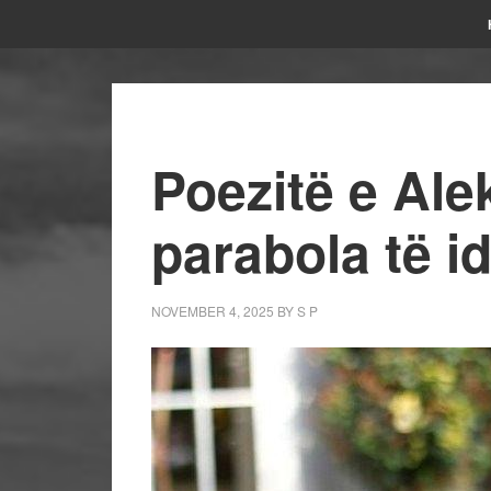
Poezitë e Ale
parabola të id
NOVEMBER 4, 2025
BY
S P