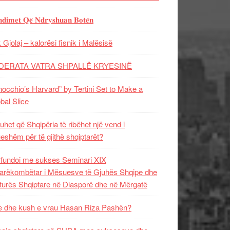
𝐝𝐢𝐦𝐞𝐭 𝐐𝐞̈ 𝐍𝐝𝐫𝐲𝐬𝐡𝐮𝐚𝐧 𝐁𝐨𝐭𝐞̈𝐧
 Gjolaj – kalorësi fisnik i Malësisë
DERATA VATRA SHPALLË KRYESINË
nocchio’s Harvard” by Tertini Set to Make a
bal Slice
uhet që Shqipëria të ribëhet një vend i
ueshëm për të gjithë shqiptarët?
fundoi me sukses Seminari XIX
rëkombëtar i Mësuesve të Gjuhës Shqipe dhe
turës Shqiptare në Diasporë dhe në Mërgatë
 dhe kush e vrau Hasan Riza Pashën?