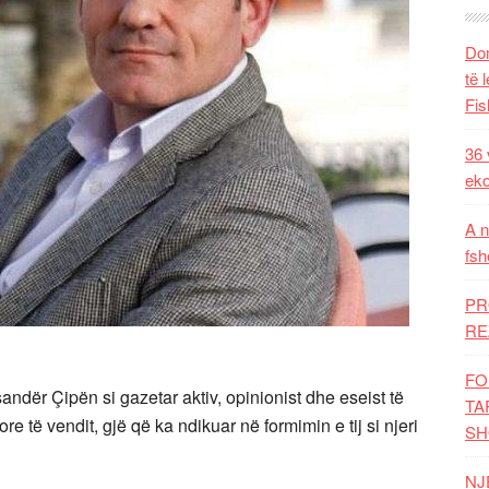
Dom
të 
Fis
36 
eko
A n
fsh
PR
RE
FO
andër Çipën si gazetar aktiv, opinionist dhe eseist të
TA
ore të vendit, gjë që ka ndikuar në formimin e tij si njeri
SH
NJ