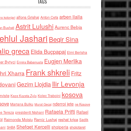
TAGS
arben llalla
alfons Grishaj
Anton Cefa
no kolonjari
Astrit Lulushi
Aurenc Bebja
an Bushati
ehlul Jashari
Beqir Sina
alip greca
Elida Buçpapaj
Elmi Berisha
Eugjen Merlika
er Bytyci
Ermira Babamusta
Frank shkreli
hri Xharra
Fritz
Ilir Levonja
Gezim Llojdia
dovani
kosova
rviste
Kolec Traboini
Keze Kozeta Zylo
sove
nderroi jete
Marjana Bulku
ne Kosove
Murat Gecaj
Rafaela Prifti
Rafael
e Tereza
presidenti Nishani
qi
Raimonda Moisiu
Ramiz Lushaj
reshat kripa
Sadik
Shefqet Kercelli
shqiperia
hani
shqiptaret
SHBA