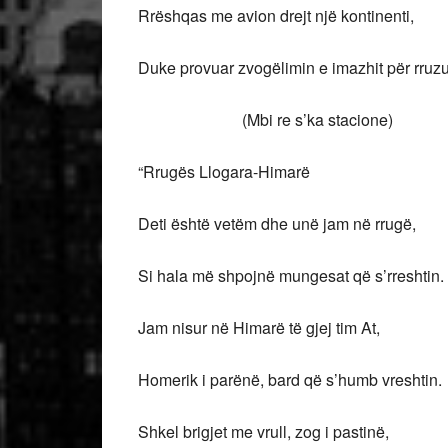
Rrëshqas me avion drejt një kontinenti,
Duke provuar zvogëlimin e imazhit për rruzul
(Mbi re s’ka stacione)
“Rrugës Llogara-Himarë
Deti është vetëm dhe unë jam në rrugë,
Si hala më shpojnë mungesat që s’rreshtin.
Jam nisur në Himarë të gjej tim At,
Homerik i parënë, bard që s’humb vreshtin.
Shkel brigjet me vrull, zog i pastinë,