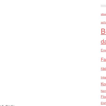
alba
asll
B
d
Env
Fa
ra
Inte
Ko
Nen
Flo
Els