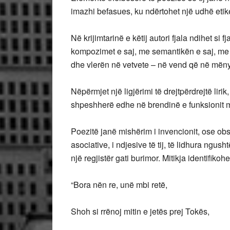
imazhi befasues, ku ndërtohet një udhë etike
Në krijimtarinë e këtij autori fjala ndihet s
kompozimet e saj, me semantikën e saj, me 
dhe vlerën në vetvete – në vend që në mënyrë 
Nëpërmjet një ligjërimi të drejtpërdrejtë lirik
shpeshherë edhe në brendinë e funksionit m
Poezitë janë mishërim i invencionit, ose o
asociative, i ndjesive të tij, të lidhura ngus
një regjistër gati burimor. Mitikja identifikohe
“Bora nën re, unë mbi retë,
Shoh si rrënoj mitin e jetës prej Tokës,