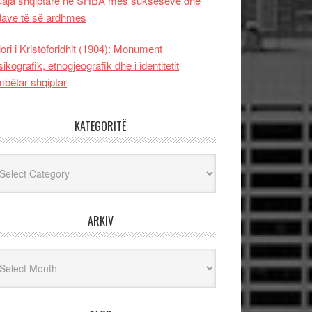
uaja shqiptare në SHBA mes sukseseve dhe
dave të së ardhmes
lori i Kristoforidhit (1904): Monument
sikografik, etnogjeografik dhe i identitetit
bëtar shqiptar
KATEGORITË
egoritë
ARKIV
iv