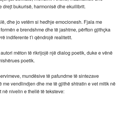
 drejt bukurisë, harmonisë dhe ekuilibrit.
i fjalë, dhe jo vetëm si hedhje emocionesh. Fjala me
formën e brendshme dhe të jashtme, përfton gjithçka
indiferente t’i qëndrojë realitetit.
, autori mëton të rikrijojë një dialog poetik, duke e vënë
ishërues poetik.
bservimeve, mundësive të pafundme të sintezave
htë me vendlindjen dhe me të gjithë shtratin e vet mitik në
t në nivelin e thellë të teksteve: