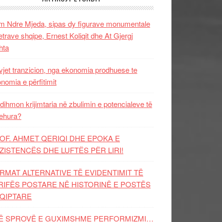
 Ndre Mjeda, sipas dy figurave monumentale
letrave shqipe, Ernest Koliqit dhe At Gjergj
hta
vjet tranzicion, nga ekonomia prodhuese te
nomia e përfitimit
dihmon krijimtaria në zbulimin e potencialeve të
ehura?
OF. AHMET QERIQI DHE EPOKA E
ZISTENCЁS DHE LUFTЁS PЁR LIRI!
RMAT ALTERNATIVE TË EVIDENTIMIT TË
RIFËS POSTARE NË HISTORINË E POSTËS
QIPTARE
Ë SPROVË E GUXIMSHME PERFORMIZMI…