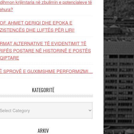
dihmon krijimtaria në zbulimin e potencialeve të
ehura?
OF. AHMET QERIQI DHE EPOKA E
ZISTENCЁS DHE LUFTЁS PЁR LIRI!
RMAT ALTERNATIVE TË EVIDENTIMIT TË
RIFËS POSTARE NË HISTORINË E POSTËS
QIPTARE
Ë SPROVË E GUXIMSHME PERFORMIZMI…
KATEGORITË
egoritë
ARKIV