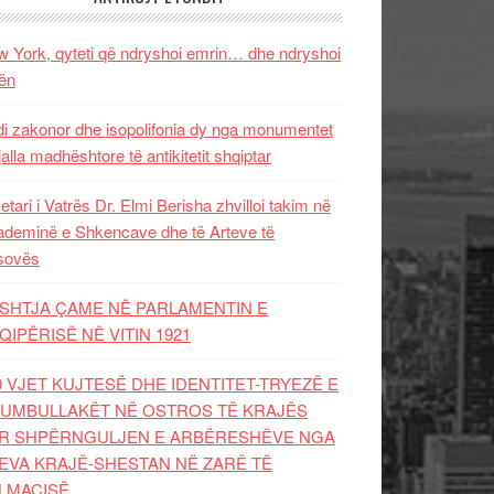
 York, qyteti që ndryshoi emrin… dhe ndryshoi
ën
i zakonor dhe isopolifonia dy nga monumentet
jalla madhështore të antikitetit shqiptar
etari i Vatrës Dr. Elmi Berisha zhvilloi takim në
deminë e Shkencave dhe të Arteve të
sovës
SHTJA ÇAME NË PARLAMENTIN E
QIPËRISË NË VITIN 1921
0 VJET KUJTESË DHE IDENTITET-TRYEZË E
UMBULLAKËT NË OSTROS TË KRAJËS
R SHPËRNGULJEN E ARBËRESHËVE NGA
EVA KRAJË-SHESTAN NË ZARË TË
LMACISË