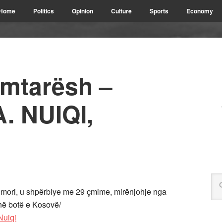
Home
Politics
Opinion
Culture
Sports
Economy
imtarësh –
. NUIQI,
a mori, u shpërblye me 29 çmime, mirënjohje nga
 në botë e Kosovë/