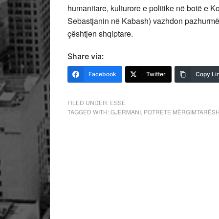
humanitare, kulturore e politike në botë e K
Sebastjanin në Kabash) vazhdon pazhurmë t
çështjen shqiptare.
Share via:
Facebook
Twitter
Copy Li
FILED UNDER:
ESSE
TAGGED WITH:
GJERMANI
,
POTRETE MËRGIMTARËSH -