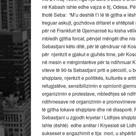
në Kabash ishte edhe vajza e tij, Odesa. Për
thotë Seba: “M’u deshtë t’i lë të gjitha e lë
treguar askujt, gozhdova dritaret e shtëpisë 
për në Frankfurt të Gjermanisë ku kisha vëll
mbledh gjitha forcat, përvjel mëngët dhe nis
Sebastjani këto ditë, për të qëndruar në Kos
për njerëzit e gjakut e gjuhës time, për Kos
në mesin e mërgimtarëve për ta ndihmuar Ko
viteve të 90-ta Sebastjani priti e përcolli, u
shqiptare, njerëzit e politikës, kulturës e ar
refugjatëve, sensibilizimin e opinionit gjer
organizimin e protestave, mbledhjes së ndi
ndihmesave në organizimin e promovimeve të 
të gjitha tokave shqiptare dhe në diasporë. P
Sebastjani u zgjodh kryetar i Lidhjes shqipt
ishte (është) edhe anëtar i Kryesisë së Lid
sukseset e angazhimit e tija mori, u shpër