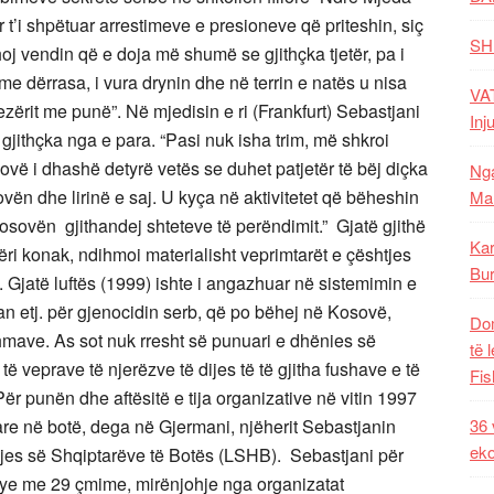
 t’i shpëtuar arrestimeve e presioneve që priteshin, siç
SH
shoj vendin që e doja më shumë se gjithçka tjetër, pa i
me dërrasa, i vura drynin dhe në terrin e natës u nisa
VAT
ezërit me punë”. Në mjedisin e ri (Frankfurt) Sebastjani
Inj
 gjithçka nga e para. “Pasi nuk isha trim, më shkroi
ovë i dhashë detyrë vetës se duhet patjetër të bëj diçka
Nga
ovën dhe lirinë e saj. U kyça në aktivitetet që bëheshin
Mal
sovën gjithandej shteteve të perëndimit.” Gjatë gjithë
Kar
 bëri konak, ndihmoi materialisht veprimtarët e çështjes
Bur
tit. Gjatë luftës (1999) ishte i angazhuar në sistemimin e
man etj. për gjenocidin serb, që po bëhej në Kosovë,
Dom
hmave. As sot nuk rresht së punuari e dhënies së
të 
veprave të njerëzve të dijes të të gjitha fushave e të
Fis
ër punën dhe aftësitë e tija organizative në vitin 1997
are në botë, dega në Gjermani, njëherit Sebastjanin
36 
eko
hjes së Shqiptarëve të Botës (LSHB). Sebastjani për
blye me 29 çmime, mirënjohje nga organizatat