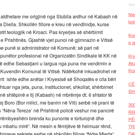
New
n atdhetare me origjinë nga Stublla ardhur në Kabash në
bot
 Diella. Shkollën fillore e kreu në vendlindje, kurse
tit teologjik në Kroaci. Pas kryerjes së shërbimit
Kod
 e Prishtinës. Gjashtë vjet punoi në gjimnazin e Vitisë
e g
 me punë si administrator në Komunë; së pari në
punëtor profesional në Organizatën Sindikale të KK në
Kry
ovë edhe Sebastjani u largua nga puna me vendimin e
Aka
Ko
 Kuvendin Komunal të Vitisë. Ndërkohë inkuadrohet në
it ishte edhe anëtar i Kryesisë së Shoqatës e cila bëri
ÇË
tuar nga jeta, puna, institucionet, shkollat, shërbimet
SH
a në shtëpinë e tij (Kabash) në mbrëmje dt. 6 shtator të
hej Boro (Bor milici, me banim në Viti) serbë në prani të
30
s “Nëna Tereze’ në Prishtinë policë veshur me pancirë
RR
 rrëmbyeshëm brenda ku punonte e torturojnë dhe
PË
tu mbahu mirë”. Në mesin e fëmijëve të helmuar rënd,
TR
bimeve sekrete serbe në shkollën fillore “Ndre Mjeda”
DA