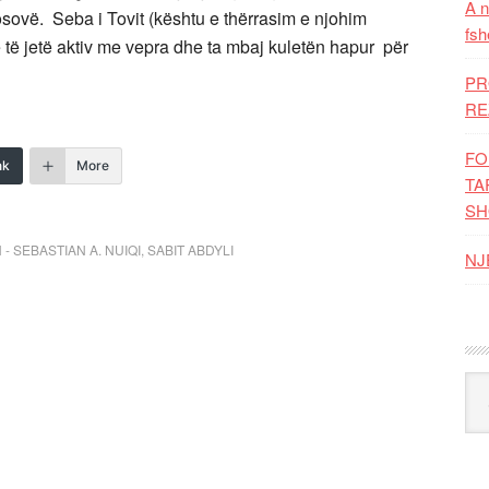
A n
osovë. Seba i Tovit (kështu e thërrasim e njohim
fsh
ë jetë aktiv me vepra dhe ta mbaj kuletën hapur për
PR
RE
FO
nk
More
TA
SH
 SEBASTIAN A. NUIQI
,
SABIT ABDYLI
NJ
Kat