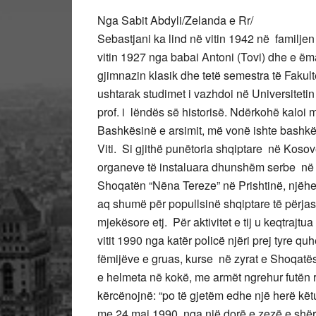
Nga Sabit Abdyli/Zelanda e Rr/
Sebastjani ka lind në vitin 1942 në familje
vitin 1927 nga babai Antoni (Tovi) dhe e ëma
gjimnazin klasik dhe tetë semestra të Fakulte
ushtarak studimet i vazhdoi në Universitetin
prof. i lëndës së historisë. Ndërkohë kaloi
Bashkësinë e arsimit, më vonë ishte bashkë
Viti. Si gjithë punëtoria shqiptare në Kos
organeve të instaluara dhunshëm serbe në
Shoqatën “Nëna Tereze” në Prishtinë, njëher
aq shumë për popullsinë shqiptare të përjash
mjekësore etj. Për aktivitet e tij u keqtrajtu
vitit 1990 nga katër policë njëri prej tyre qu
fëmijëve e gruas, kurse në zyrat e Shoqatë
e helmeta në kokë, me armët ngrehur futën
kërcënojnë: “po të gjetëm edhe një herë kë
me 24 maj 1990, nga një dorë e zezë e shër