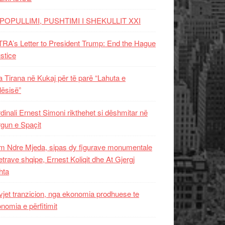
POPULLIMI, PUSHTIMI I SHEKULLIT XXI
RA’s Letter to President Trump: End the Hague
ustice
 Tirana në Kukaj për të parë “Lahuta e
ësisë”
dinali Ernest Simoni rikthehet si dëshmitar në
gun e Spaçit
 Ndre Mjeda, sipas dy figurave monumentale
letrave shqipe, Ernest Koliqit dhe At Gjergj
hta
vjet tranzicion, nga ekonomia prodhuese te
nomia e përfitimit