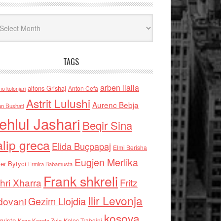
iv
TAGS
arben llalla
alfons Grishaj
Anton Cefa
no kolonjari
Astrit Lulushi
Aurenc Bebja
an Bushati
ehlul Jashari
Beqir Sina
alip greca
Elida Buçpapaj
Elmi Berisha
Eugjen Merlika
er Bytyci
Ermira Babamusta
Frank shkreli
hri Xharra
Fritz
Ilir Levonja
Gezim Llojdia
dovani
kosova
rviste
Kolec Traboini
Keze Kozeta Zylo