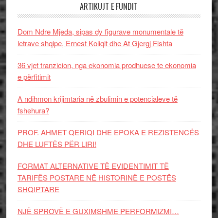
ARTIKUJT E FUNDIT
Dom Ndre Mjeda, sipas dy figurave monumentale të
letrave shqipe, Ernest Koliqit dhe At Gjergj Fishta
36 vjet tranzicion, nga ekonomia prodhuese te ekonomia
e përfitimit
A ndihmon krijimtaria në zbulimin e potencialeve të
fshehura?
PROF. AHMET QERIQI DHE EPOKA E REZISTENCЁS
DHE LUFTЁS PЁR LIRI!
FORMAT ALTERNATIVE TË EVIDENTIMIT TË
TARIFËS POSTARE NË HISTORINË E POSTËS
SHQIPTARE
NJË SPROVË E GUXIMSHME PERFORMIZMI…