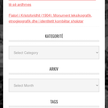
të së ardhmes
Fjalori i Kristoforidhit (1904): Monument leksikografik,
etnogjeografik dhe i identitetit kombëtar shqiptar
KATEGORITË
Kategoritë
ARKIV
Arkiv
TAGS