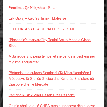
𝐕𝐞𝐧𝐝𝐢𝐦𝐞𝐭 𝐐𝐞̈ 𝐍𝐝𝐫𝐲𝐬𝐡𝐮𝐚𝐧 𝐁𝐨𝐭𝐞̈𝐧
Lek Gjolaj – kalorësi fisnik i Malësisë
FEDERATA VATRA SHPALLË KRYESINË
“Pinocchio’s Harvard” by Tertini Set to Make a Global
Slice
A duhet që Shqipëria të ribëhet një vend i jetueshëm për
të gjithë shqiptarët?
Përfundoi me sukses Seminari XIX Mbarëkombëtar i
Mësuesve të Gjuhës Shqipe dhe Kulturës Shqiptare në
Diasporë dhe në Mërgatë
Pse dhe kush e vrau Hasan Riza Pashën?
Gruaja shqiptare në SHBA mes sukseseve dhe sfidave