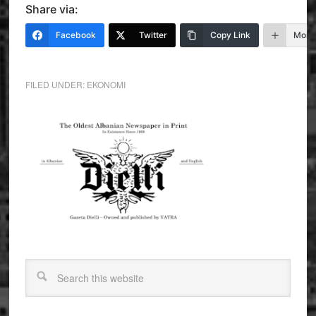
Share via:
Facebook
Twitter
Copy Link
More
FILED UNDER:
EKONOMI