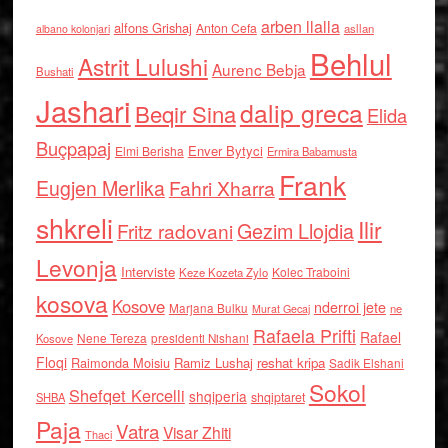
arben llalla
alfons Grishaj
Anton Cefa
asllan
albano kolonjari
Behlul
Astrit Lulushi
Aurenc Bebja
Bushati
Jashari
dalip greca
Beqir Sina
Elida
Buçpapaj
Enver Bytyci
Elmi Berisha
Ermira Babamusta
Frank
Eugjen Merlika
Fahri Xharra
shkreli
Ilir
Gezim Llojdia
Fritz radovani
Levonja
Interviste
Kolec Traboini
Keze Kozeta Zylo
kosova
Kosove
nderroi jete
Marjana Bulku
ne
Murat Gecaj
Rafaela Prifti
Rafael
Nene Tereza
Kosove
presidenti Nishani
Floqi
Raimonda Moisiu
Ramiz Lushaj
reshat kripa
Sadik Elshani
Sokol
Shefqet Kercelli
shqiperia
shqiptaret
SHBA
Paja
Vatra
Visar Zhiti
Thaci