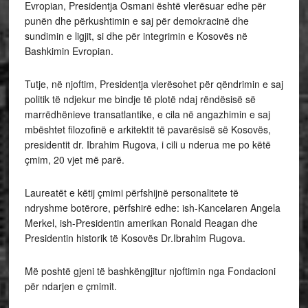
Evropian, Presidentja Osmani është vlerësuar edhe për
punën dhe përkushtimin e saj për demokracinë dhe
sundimin e ligjit, si dhe për integrimin e Kosovës në
Bashkimin Evropian.
Tutje, në njoftim, Presidentja vlerësohet për qëndrimin e saj
politik të ndjekur me bindje të plotë ndaj rëndësisë së
marrëdhënieve transatlantike, e cila në angazhimin e saj
mbështet filozofinë e arkitektit të pavarësisë së Kosovës,
presidentit dr. Ibrahim Rugova, i cili u nderua me po këtë
çmim, 20 vjet më parë.
Laureatët e këtij çmimi përfshijnë personalitete të
ndryshme botërore, përfshirë edhe: ish-Kancelaren Angela
Merkel, ish-Presidentin amerikan Ronald Reagan dhe
Presidentin historik të Kosovës Dr.Ibrahim Rugova.
Më poshtë gjeni të bashkëngjitur njoftimin nga Fondacioni
për ndarjen e çmimit.