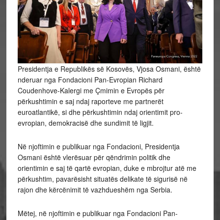
Presidentja e Republikës së Kosovës, Vjosa Osmani, është
nderuar nga Fondacioni Pan-Evropian Richard
Coudenhove-Kalergi me Çmimin e Evropës për
përkushtimin e saj ndaj raporteve me partnerët
euroatlantikë, si dhe përkushtimin ndaj orientimit pro-
evropian, demokracisë dhe sundimit të ligjit.
Në njoftimin e publikuar nga Fondacioni, Presidentja
Osmani është vlerësuar për qëndrimin politik dhe
orientimin e saj të qartë evropian, duke e mbrojtur atë me
përkushtim, pavarësisht situatës delikate të sigurisë në
rajon dhe kërcënimit të vazhdueshëm nga Serbia.
Mëtej, në njoftimin e publikuar nga Fondacioni Pan-