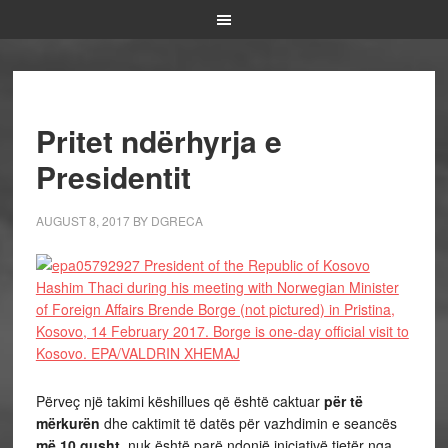
Pritet ndërhyrja e
Presidentit
AUGUST 8, 2017
BY
DGRECA
Përveç një takimi këshillues që është caktuar
për të
mërkurën
dhe caktimit të datës për vazhdimin e seancës
më 10 gusht
, nuk është parë ndonjë iniciativë tjetër nga