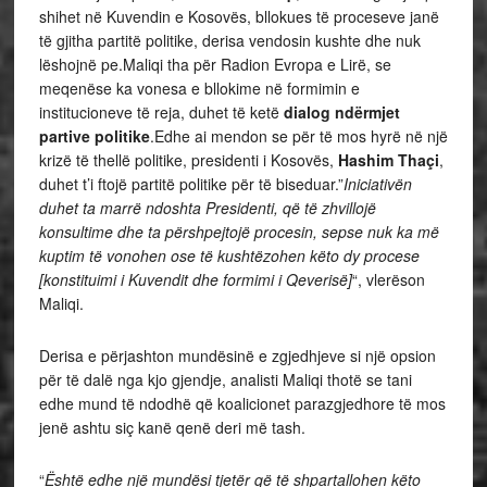
shihet në Kuvendin e Kosovës, bllokues të proceseve janë
të gjitha partitë politike, derisa vendosin kushte dhe nuk
lëshojnë pe.Maliqi tha për Radion Evropa e Lirë, se
meqenëse ka vonesa e bllokime në formimin e
institucioneve të reja, duhet të ketë
dialog ndërmjet
partive politike
.Edhe ai mendon se për të mos hyrë në një
krizë të thellë politike, presidenti i Kosovës,
Hashim Thaçi
,
duhet t’i ftojë partitë politike për të biseduar.”
Iniciativën
duhet ta marrë ndoshta Presidenti, që të zhvillojë
konsultime dhe ta përshpejtojë procesin, sepse nuk ka më
kuptim të vonohen ose të kushtëzohen këto dy procese
[konstituimi i Kuvendit dhe formimi i Qeverisë]
“, vlerëson
Maliqi.
Derisa e përjashton mundësinë e zgjedhjeve si një opsion
për të dalë nga kjo gjendje, analisti Maliqi thotë se tani
edhe mund të ndodhë që koalicionet parazgjedhore të mos
jenë ashtu siç kanë qenë deri më tash.
“
Është edhe një mundësi tjetër që të shpartallohen këto