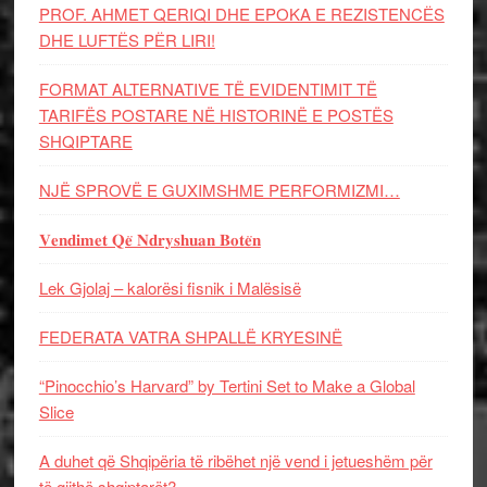
PROF. AHMET QERIQI DHE EPOKA E REZISTENCЁS
DHE LUFTЁS PЁR LIRI!
FORMAT ALTERNATIVE TË EVIDENTIMIT TË
TARIFËS POSTARE NË HISTORINË E POSTËS
SHQIPTARE
NJË SPROVË E GUXIMSHME PERFORMIZMI…
𝐕𝐞𝐧𝐝𝐢𝐦𝐞𝐭 𝐐𝐞̈ 𝐍𝐝𝐫𝐲𝐬𝐡𝐮𝐚𝐧 𝐁𝐨𝐭𝐞̈𝐧
Lek Gjolaj – kalorësi fisnik i Malësisë
FEDERATA VATRA SHPALLË KRYESINË
“Pinocchio’s Harvard” by Tertini Set to Make a Global
Slice
A duhet që Shqipëria të ribëhet një vend i jetueshëm për
të gjithë shqiptarët?