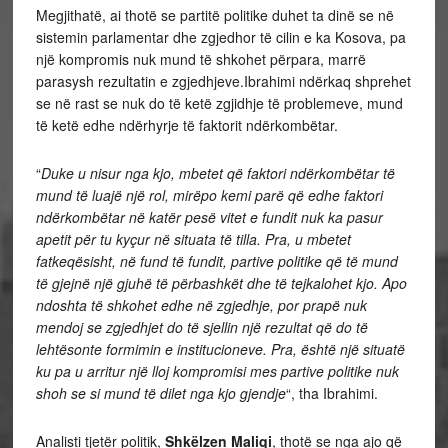
Megjithatë, ai thotë se partitë politike duhet ta dinë se në
sistemin parlamentar dhe zgjedhor të cilin e ka Kosova, pa
një kompromis nuk mund të shkohet përpara, marrë
parasysh rezultatin e zgjedhjeve.Ibrahimi ndërkaq shprehet
se në rast se nuk do të ketë zgjidhje të problemeve, mund
të ketë edhe ndërhyrje të faktorit ndërkombëtar.
“
Duke u nisur nga kjo, mbetet që faktori ndërkombëtar të
mund të luajë një rol, mirëpo kemi parë që edhe faktori
ndërkombëtar në katër pesë vitet e fundit nuk ka pasur
apetit për tu kyçur në situata të tilla. Pra, u mbetet
fatkeqësisht, në fund të fundit, partive politike që të mund
të gjejnë një gjuhë të përbashkët dhe të tejkalohet kjo. Apo
ndoshta të shkohet edhe në zgjedhje, por prapë nuk
mendoj se zgjedhjet do të sjellin një rezultat që do të
lehtësonte formimin e institucioneve. Pra, është një situatë
ku pa u arritur një lloj kompromisi mes partive politike nuk
shoh se si mund të dilet nga kjo gjendje
“, tha Ibrahimi.
Analisti tjetër politik,
Shkëlzen Maliqi
, thotë se nga ajo që