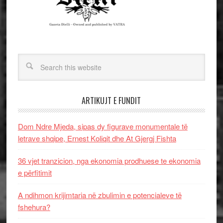
ARTIKUJT E FUNDIT
Dom Ndre Mjeda, sipas dy figurave monumentale të
letrave shqipe, Ernest Koliqit dhe At Gjergj Fishta
36 vjet tranzicion, nga ekonomia prodhuese te ekonomia
e përfitimit
A ndihmon krijimtaria në zbulimin e potencialeve të
fshehura?