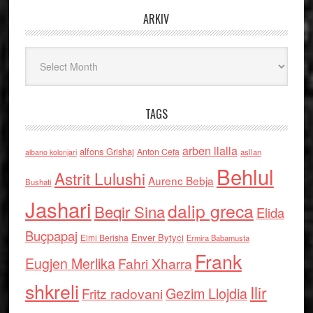
ARKIV
Arkiv
TAGS
arben llalla
alfons Grishaj
Anton Cefa
asllan
albano kolonjari
Behlul
Astrit Lulushi
Aurenc Bebja
Bushati
Jashari
dalip greca
Beqir Sina
Elida
Buçpapaj
Enver Bytyci
Elmi Berisha
Ermira Babamusta
Frank
Eugjen Merlika
Fahri Xharra
shkreli
Ilir
Gezim Llojdia
Fritz radovani