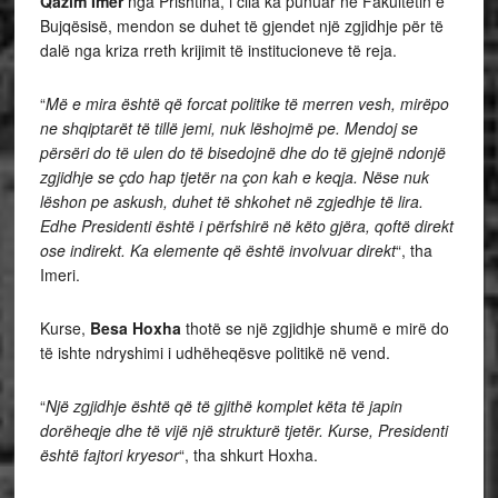
Qazim Imer
nga Prishtina, i cila ka punuar në Fakultetin e
Bujqësisë, mendon se duhet të gjendet një zgjidhje për të
dalë nga kriza rreth krijimit të institucioneve të reja.
“
Më e mira është që forcat politike të merren vesh, mirëpo
ne shqiptarët të tillë jemi, nuk lëshojmë pe. Mendoj se
përsëri do të ulen do të bisedojnë dhe do të gjejnë ndonjë
zgjidhje se çdo hap tjetër na çon kah e keqja. Nëse nuk
lëshon pe askush, duhet të shkohet në zgjedhje të lira.
Edhe Presidenti është i përfshirë në këto gjëra, qoftë direkt
ose indirekt. Ka elemente që është involvuar direkt
“, tha
Imeri.
Kurse,
Besa Hoxha
thotë se një zgjidhje shumë e mirë do
të ishte ndryshimi i udhëheqësve politikë në vend.
“
Një zgjidhje është që të gjithë komplet këta të japin
dorëheqje dhe të vijë një strukturë tjetër. Kurse, Presidenti
është fajtori kryesor
“, tha shkurt Hoxha.