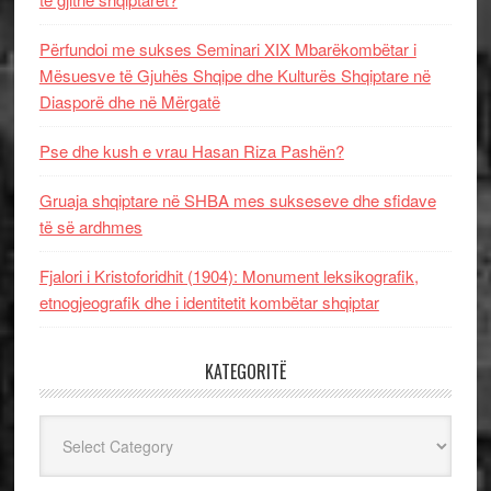
Përfundoi me sukses Seminari XIX Mbarëkombëtar i
Mësuesve të Gjuhës Shqipe dhe Kulturës Shqiptare në
Diasporë dhe në Mërgatë
Pse dhe kush e vrau Hasan Riza Pashën?
Gruaja shqiptare në SHBA mes sukseseve dhe sfidave
të së ardhmes
Fjalori i Kristoforidhit (1904): Monument leksikografik,
etnogjeografik dhe i identitetit kombëtar shqiptar
KATEGORITË
Kategoritë