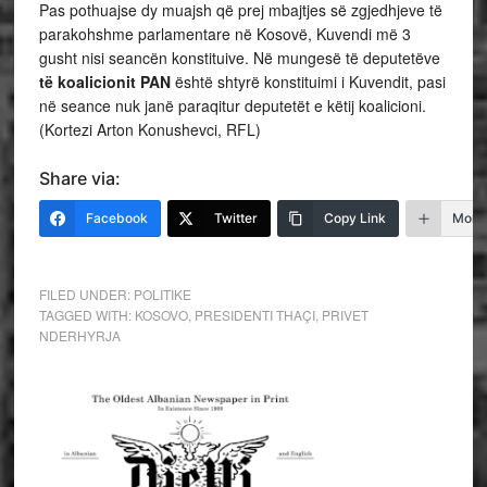
Pas pothuajse dy muajsh që prej mbajtjes së zgjedhjeve të
parakohshme parlamentare në Kosovë, Kuvendi më 3
gusht nisi seancën konstituive. Në mungesë të deputetëve
të koalicionit PAN
është shtyrë konstituimi i Kuvendit, pasi
në seance nuk janë paraqitur deputetët e këtij koalicioni.
(Kortezi Arton Konushevci, RFL)
Share via:
Facebook
Twitter
Copy Link
More
FILED UNDER:
POLITIKE
TAGGED WITH:
KOSOVO
,
PRESIDENTI THAÇI
,
PRIVET
NDERHYRJA