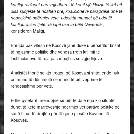
konfiguracionet parazgjedhore, të kemi një lëvizje të lirë që
disa subjekte të ndahen prej koalicioneve paraprake dhe të
negociojnë ndërmjet vete, ndoshta mundet që ndonjë
konfiguracion tjetër të japë ose ta bëjë Qeverinë
“,
konsideron Maliqi.
Brenda pak vitesh në Kosovë janë duke u përsëritur krizat
të ngjashme politike dhe vonesa rreth krijimit të
institucioneve të reja pas mbajtjes se zgjedhjeve.
Analistët thonë se kjo tregon që Kosova si shtet ende nuk
po mund të dëshmojë se mund të bëj veprime të
rëndësishme për vete.
Edhe qytetarët mendojnë se për të dalë nga kjo situatë
duhet të ketë marrëveshje ndërmjet vet partive politike që
kanë fituar të drejtën për të qene pjesë e Kuvendi të
Kosovës.