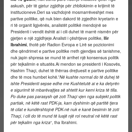
askush, për të gjetur zgjidhje për zhbllokimin e krijimit të
institucioneve.Deri sa vazhdojnë mosmarrëveshjet mes
partive politike, që nuk bien dakord të zgjedhin kryetarin e
ri të organit ligjvënës, analistët politikë mendojnë se
Presidenti i vendit është ai i cili duhet të marrë nismën për
gjetjen e një zgjidhjeje.Analisti i çështjeve politike,
Ilir
Ibrahimi
, thotë për Radion Evropa e Lirë se pozicionimi
dhe qëndrimet e partive politike rreth gjendjes së tanishme,
nuk japin shpresa se mund të arrihet një konsensus politik
për tejkalimin e situatës.Ai mendon se presidenti i Kosovës,
Hashim Thaçi, duhet të thërras drejtuesit e partive politike
dhe të mos humbet kohë.”
Në kushte normal do të duhej të
ishte Presidenti sepse edhe me Kushtetutë ai e ka detyrën
e sigurimit të mbarëvajtjes së shtetit kur kemi kriza të tilla.
Po duke pas parasysh që zoti Thaçi vjen nga subjekt politik
partiak, në këtë rast PDK-ja, kam dyshimin që partitë tjera
të cilat e kundërshtojnë PDK-në nuk e kanë besimin të zoti
Thaçi, i cili do të mund të luajë një rol neutral në këtë rast
për tejkalim nga kriza
“, tha Ibrahimi.